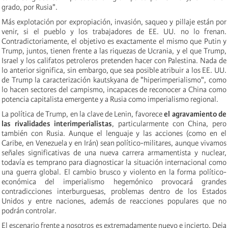
grado, por Rusia".
Más explotación por expropiación, invasión, saqueo y pillaje están por
venir, si el pueblo y los trabajadores de EE. UU. no lo frenan.
Contradictoriamente, el objetivo es exactamente el mismo que Putin y
Trump, juntos, tienen frente a las riquezas de Ucrania, y el que Trump,
Israel y los califatos petroleros pretenden hacer con Palestina. Nada de
lo anterior significa, sin embargo, que sea posible atribuir a los EE. UU.
de Trump la caracterización kautskyana de "hiperimperialismo", como
lo hacen sectores del campismo, incapaces de reconocer a China como
potencia capitalista emergente y a Rusia como imperialismo regional.
La política de Trump, en la clave de Lenin, favorece
el agravamiento de
las rivalidades interimperialistas
, particularmente con China, pero
también con Rusia. Aunque el lenguaje y las acciones (como en el
Caribe, en Venezuela y en Irán) sean político-militares, aunque vivamos
señales significativas de una nueva carrera armamentista y nuclear,
todavía es temprano para diagnosticar la situación internacional como
una guerra global. El cambio brusco y violento en la forma político-
económica del imperialismo hegemónico provocará grandes
contradicciones interburguesas, problemas dentro de los Estados
Unidos y entre naciones, además de reacciones populares que no
podrán controlar.
El escenario frente a nosotros es extremadamente nuevo e incierto. Deja