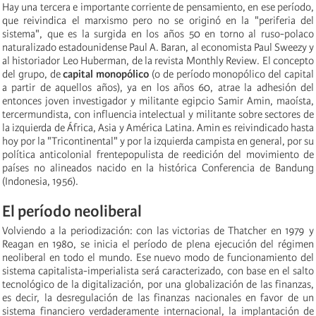
Hay una tercera e importante corriente de pensamiento, en ese período,
que reivindica el marxismo pero no se originó en la "periferia del
sistema", que es la surgida en los años 50 en torno al ruso-polaco
naturalizado estadounidense Paul A. Baran, al economista Paul Sweezy y
al historiador Leo Huberman, de la revista Monthly Review. El concepto
del grupo, de
capital monopólico
(o de período monopólico del capital
a partir de aquellos años), ya en los años 60, atrae la adhesión del
entonces joven investigador y militante egipcio Samir Amin, maoísta,
tercermundista, con influencia intelectual y militante sobre sectores de
la izquierda de África, Asia y América Latina. Amin es reivindicado hasta
hoy por la "Tricontinental" y por la izquierda campista en general, por su
política anticolonial frentepopulista de reedición del movimiento de
países no alineados nacido en la histórica Conferencia de Bandung
(Indonesia, 1956).
El período neoliberal
Volviendo a la periodización: con las victorias de Thatcher en 1979 y
Reagan en 1980, se inicia el período de plena ejecución del régimen
neoliberal en todo el mundo. Ese nuevo modo de funcionamiento del
sistema capitalista-imperialista será caracterizado, con base en el salto
tecnológico de la digitalización, por una globalización de las finanzas,
es decir, la desregulación de las finanzas nacionales en favor de un
sistema financiero verdaderamente internacional, la implantación de