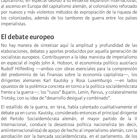
capitalismo, en especial debido a su evidente expansión internacional,
al ascenso en Europa del capitalismo alemán, al colonialismo reforzado
por nuevos y más violentos métodos de expropiación de la riqueza de
los colonizados, además de los tambores de guerra entre los países
imperialistas.
El debate europeo
No hay manera de sintetizar aquí la amplitud y profundidad de las
elaboraciones, debates y aportes producidos por aquella generación de
socialistas europeos. Contribuyeron a la idea marxista de imperialismo
en especial el inglés John A. Hobson, el economista político austríaco
Rudolf Hilferding —ambos con obras esenciales para la comprensión
del predominio de las finanzas sobre la economía capitalista—, los
dirigentes alemanes Karl Kautsky y Rosa Luxemburgo —en lados
opuestos de la polémica concreta en torno a la política socialdemócrata
frente a la guerra—; los "rusos" Bujarin, Lenin, Parvus, y colateralmente
Trotsky, con su idea de "desarrollo desigual y combinado".
El estallido de la guerra, en 1914, había calentado cualitativamente el
debate ya en curso. Kautsky, considerado entonces el principal dirigente
del Partido Socialdemócrata alemán, el mayor partido de la II
Internacional, conduce la desastrosa política nacionalista (es decir,
antiinternacionalista) de apoyo de hecho al imperialismo alemán, con la
aprobación por la bancada socialdemócrata, en el parlamento, de los