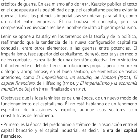
créditos de guerra. En ese mismo año de 1914, Kautsky publica el texto
en el que apuesta a la posibilidad de que el capitalismo pudiera evitar la
guerra si todas las potencias imperialistas se unieran para tal fin, como
un cartel entre empresas. Él no bautiza el concepto, pero su
comprensión equivocada recibe el nombre de ultra o hiperimperialismo.
Lenin se opone a Kautsky en los terrenos de la teoría y de la política,
reafirmando que la tendencia de la nueva configuración capitalista
conducía, entre otros elementos, a las guerras entre potencias. El
imperialismo, fase superior del capitalismo, de 1916, escrita ya en medio
de los combates, es resultado de una discusión colectiva. Lenin sintetiza
brillantemente el debate, tiene contribuciones propias, pero siempre en
diálogo y apropiándose, en el buen sentido, de elementos de textos
anteriores, como
El imperialismo, un estudio, de Hobson (1
902),
El
capital financiero
, de Hilferding (1910), y
El imperialismo y la economía
mundial
, de Bujarin (1915, finalizado en 1917).
Obsérvese que la idea leninista es de una época, de un nuevo modo de
funcionamiento del capitalismo. Él no está hablando de un fenómeno
específico de invasiones y expolio, aunque esos vectores sean
constitutivos del fenómeno.
• Primero, es la época del predominio sistémico de la asociación entre el
capital bancario y el capital industrial, es decir,
la era del capital
financiero
.