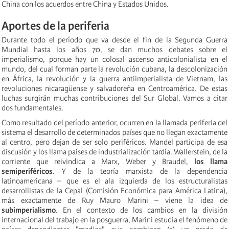
China con los acuerdos entre China y Estados Unidos.
Aportes de la periferia
Durante todo el período que va desde el fin de la Segunda Guerra
Mundial hasta los años 70, se dan muchos debates sobre el
imperialismo, porque hay un colosal ascenso anticolonialista en el
mundo, del cual forman parte la revolución cubana, la descolonización
en África, la revolución y la guerra antiimperialista de Vietnam, las
revoluciones nicaragüense y salvadoreña en Centroamérica. De estas
luchas surgirán muchas contribuciones del Sur Global. Vamos a citar
dos fundamentales.
Como resultado del período anterior, ocurren en la llamada periferia del
sistema el desarrollo de determinados países que no llegan exactamente
al centro, pero dejan de ser solo periféricos. Mandel participa de esa
discusión y los llama países de industrialización tardía. Wallerstein, de la
corriente que reivindica a Marx, Weber y Braudel,
los llama
semiperiféricos
. Y de la teoría marxista de la dependencia
latinoamericana – que es el ala izquierda de los estructuralistas
desarrollistas de la Cepal (Comisión Económica para América Latina),
más exactamente de Ruy Mauro Marini – viene la idea de
subimperialismo
. En el contexto de los cambios en la división
internacional del trabajo en la posguerra, Marini estudia el fenómeno de