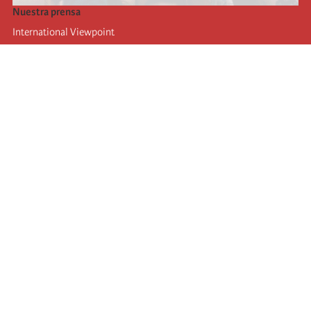
Nuestra prensa
International Viewpoint
Punto de vista internacional
Inprecor
Facebook
Twitter
La Internacional
Último Congreso de la Internacional
De
claraciones del Buró Ejecutivo
Instituto de formación (IIRE)
Campamento internacional
Autores
Videos
RSS
iniciar sesión