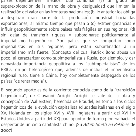
países dependientes "medios" que combinan (a) un grado de
superexplotación de la mano de obra y desigualdad que limitan la
realización del valor en las fronteras nacionales; (b) lo anterior los obliga
a desplazar gran parte de la producción industrial hacia las
exportaciones, al mismo tiempo que pasan a (c) extraer ganancias e
influir geopolíticamente sobre países más frágiles en sus regiones, (d)
sin dejar de transferir riqueza y subordinarse políticamente al
imperialismo hegemónico. Son países que se comportan como
imperialistas en sus regiones, pero están subordinados a un
imperialismo más fuerte. (Concepto del cual Patrick Bond abusa un
poco, al caracterizar como subimperialista a Rusia, por ejemplo, y dar
demasiada importancia geopolítica a los "subimperialistas" de los
BRICs, grupo heterogéneo que, además de incluir el imperialismo
regional ruso, tiene a China, hoy completamente despegada de los
países "de renta media").
El segundo aporte es de la corriente conocida como de la "transición
hegemónica", de Giovanni Arrighi. Arrighi se vale de la obra y
concepción de Wallerstein, heredada de Braudel, en torno a los ciclos
hegemónicos de la evolución capitalista (ciudades italianas en el siglo
XV, Holanda en los siglos XVI y XVII, Inglaterra a partir del XVIII y
Estados Unidos a partir del XX) para apuntar de forma pionera hacia el
despertar de un ciclo capitalista chino. ¡Su
Adam Smith en Pekín
es de
2007!