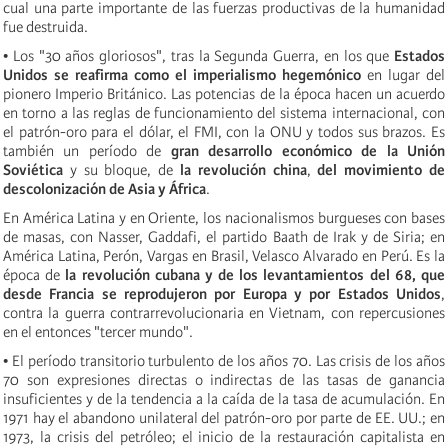
cual una parte importante de las fuerzas productivas de la humanidad
fue destruida.
• Los "30 años gloriosos", tras la Segunda Guerra, en los que
Estados
Unidos se reafirma como el imperialismo hegemónico
en lugar del
pionero Imperio Británico. Las potencias de la época hacen un acuerdo
en torno a las reglas de funcionamiento del sistema internacional, con
el patrón-oro para el dólar, el FMI, con la ONU y todos sus brazos. Es
también un período de
gran desarrollo económico de la Unión
Soviética
y su bloque, de
la revolución china
,
del movimiento de
descolonización de Asia y África
.
En América Latina y en Oriente, los nacionalismos burgueses con bases
de masas, con Nasser, Gaddafi, el partido Baath de Irak y de Siria; en
América Latina, Perón, Vargas en Brasil, Velasco Alvarado en Perú. Es la
época de
la revolución cubana y de los levantamientos del 68, que
desde Francia se reprodujeron por Europa y por Estados Unidos
,
contra la guerra contrarrevolucionaria en Vietnam, con repercusiones
en el entonces "tercer mundo".
• El período transitorio turbulento de los años 70. Las crisis de los años
70 son expresiones directas o indirectas de las tasas de ganancia
insuficientes y de la tendencia a la caída de la tasa de acumulación. En
1971 hay el abandono unilateral del patrón-oro por parte de EE. UU.; en
1973, la crisis del petróleo; el inicio de la restauración capitalista en