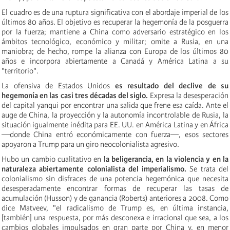
El cuadro es de una ruptura significativa con el abordaje imperial de los
últimos 80 años. El objetivo es recuperar la hegemonía de la posguerra
por la fuerza; mantiene a China como adversario estratégico en los
ámbitos tecnológico, económico y militar; omite a Rusia, en una
maniobra; de hecho, rompe la alianza con Europa de los últimos 80
años e incorpora abiertamente a Canadá y América Latina a su
"territorio".
La ofensiva de Estados Unidos
es resultado del declive de su
hegemonía en las casi tres décadas del siglo.
Expresa la desesperación
del capital yanqui por encontrar una salida que frene esa caída. Ante el
auge de China, la proyección y la autonomía incontrolable de Rusia, la
situación igualmente inédita para EE. UU. en América Latina y en África
—donde China entró económicamente con fuerza—, esos sectores
apoyaron a Trump para un giro neocolonialista agresivo.
Hubo un cambio cualitativo en
la beligerancia, en la violencia y en la
naturaleza abiertamente colonialista del imperialismo.
Se trata del
colonialismo sin disfraces de una potencia hegemónica que necesita
desesperadamente encontrar formas de recuperar las tasas de
acumulación (Husson) y de ganancia (Roberts) anteriores a 2008. Como
dice Matveev, "el radicalismo de Trump es, en última instancia,
[también] una respuesta, por más desconexa e irracional que sea, a los
cambios globales impulsados en gran parte por China y, en menor