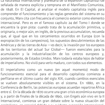
La naturaleza internacional y planetaria de la expansión capitalista fue
señalada de manera explícita y temprana en el Manifiesto Comunista,
de 1848. En El Capital, al analizar el modelo capitalista inglés para
comprender el funcionamiento y las reglas generales del sistema en su
conjunto, Marx cita con frecuencia el comercio exterior como elemento
internacional. Pero es en el famoso capítulo 24 del Tomo I donde se
encuentra la gran pista: cuando trata de la acumulación primitiva, u
originaria, o mejor aún, en inglés, de la previous accumulation, recuerda
que, al igual que en los cercamientos ocurridos en Europa (con la
expropiación de los campesinos), los supuestos descubrimientos de las
Américas y de las tierras de Asia —es decir, la invasión por los europeos
de los territorios del actual Sur Global— fueron esenciales para la
acumulación y la industrialización de los centros europeos y,
posteriormente, de Estados Unidos. Marx todavía estaba lejos de hablar
de imperialismo. No vivió para verlo maduro, con todos sus elementos.
El imperialismo como un nuevo (en aquel momento) modo de
funcionamiento esencial para el desarrollo capitalista comienza a
perfilarse en el último cuarto del siglo XIX, cuando cambios esenciales
se vuelven absolutamente visibles en el sistema. En 1880, en la
Conferencia de Berlín, las potencias europeas acuerdan repartirse África
entre sí. En la década de 1870 ocurre una gran crisis económica europea
y, a partir de finales de la década de 1890, con Engels aún vivo en la II
Internacional, comienza un gran debate sobre la nueva situación del