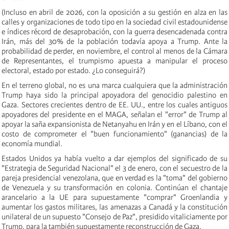
(Incluso en abril de 2026, con la oposición a su gestión en alza en las
calles y organizaciones de todo tipo en la sociedad civil estadounidense
e índices récord de desaprobación, con la guerra desencadenada contra
Irán, más del 30% de la población todavía apoya a Trump. Ante la
probabilidad de perder, en noviembre, el control al menos de la Cámara
de Representantes, el trumpismo apuesta a manipular el proceso
electoral, estado por estado. ¿Lo conseguirá?)
En el terreno global, no es una marca cualquiera que la administración
Trump haya sido la principal apoyadora del genocidio palestino en
Gaza. Sectores crecientes dentro de EE. UU., entre los cuales antiguos
apoyadores del presidente en el MAGA, señalan el "error" de Trump al
apoyar la saña expansionista de Netanyahu en Irán y en el Líbano, con el
costo de comprometer el "buen funcionamiento" (ganancias) de la
economía mundial.
Estados Unidos ya había vuelto a dar ejemplos del significado de su
"Estrategia de Seguridad Nacional" el 3 de enero, con el secuestro de la
pareja presidencial venezolana, que en verdad es la "toma" del gobierno
de Venezuela y su transformación en colonia. Continúan el chantaje
arancelario a la UE para supuestamente "comprar" Groenlandia y
aumentar los gastos militares, las amenazas a Canadá y la constitución
unilateral de un supuesto "Consejo de Paz", presidido vitaliciamente por
Trump, para la también supuestamente reconstrucción de Gaza.