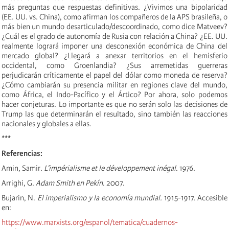
más preguntas que respuestas definitivas. ¿Vivimos una bipolaridad
(EE. UU. vs. China), como afirman los compañeros de la APS brasileña, o
más bien un mundo desarticulado/descoordinado, como dice Matveev?
¿Cuál es el grado de autonomía de Rusia con relación a China? ¿EE. UU.
realmente logrará imponer una desconexión económica de China del
mercado global? ¿Llegará a anexar territorios en el hemisferio
occidental, como Groenlandia? ¿Sus arremetidas guerreras
perjudicarán críticamente el papel del dólar como moneda de reserva?
¿Cómo cambiarán su presencia militar en regiones clave del mundo,
como África, el Indo-Pacífico y el Ártico? Por ahora, solo podemos
hacer conjeturas. Lo importante es que no serán solo las decisiones de
Trump las que determinarán el resultado, sino también las reacciones
nacionales y globales a ellas.
***
Referencias:
Amin, Samir.
L'impérialisme et le développement inégal
. 1976.
Arrighi, G.
Adam Smith en Pekín
. 2007.
Bujarin, N.
El imperialismo y la economía mundial.
1915-1917. Accesible
en:
https://www.marxists.org/espanol/tematica/cuadernos-