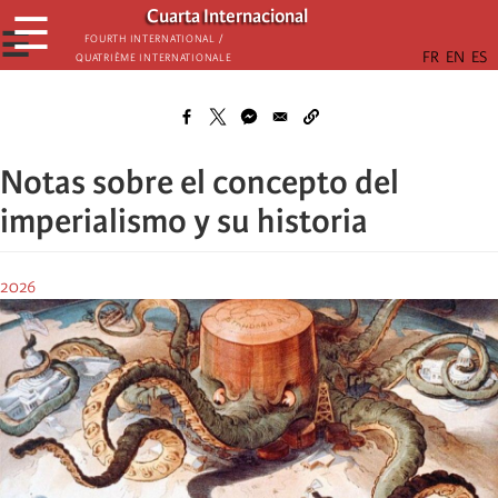
Skip
Cuarta Internacional
☰
to
☰
Fourth International /
Quatrième internationale
main
content
Notas sobre el concepto del
imperialismo y su historia
2026