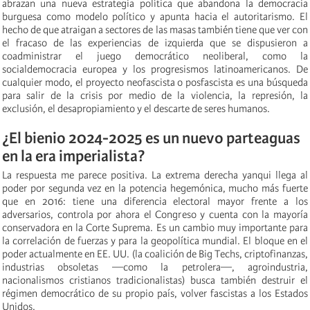
abrazan una nueva estrategia política que abandona la democracia
burguesa como modelo político y apunta hacia el autoritarismo. El
hecho de que atraigan a sectores de las masas también tiene que ver con
el fracaso de las experiencias de izquierda que se dispusieron a
coadministrar el juego democrático neoliberal, como la
socialdemocracia europea y los progresismos latinoamericanos. De
cualquier modo, el proyecto neofascista o posfascista es una búsqueda
para salir de la crisis por medio de la violencia, la represión, la
exclusión, el desapropiamiento y el descarte de seres humanos.
¿El bienio 2024-2025 es un nuevo parteaguas
en la era imperialista?
La respuesta me parece positiva. La extrema derecha yanqui llega al
poder por segunda vez en la potencia hegemónica, mucho más fuerte
que en 2016: tiene una diferencia electoral mayor frente a los
adversarios, controla por ahora el Congreso y cuenta con la mayoría
conservadora en la Corte Suprema. Es un cambio muy importante para
la correlación de fuerzas y para la geopolítica mundial. El bloque en el
poder actualmente en EE. UU. (la coalición de Big Techs, criptofinanzas,
industrias obsoletas —como la petrolera—, agroindustria,
nacionalismos cristianos tradicionalistas) busca también destruir el
régimen democrático de su propio país, volver fascistas a los Estados
Unidos.