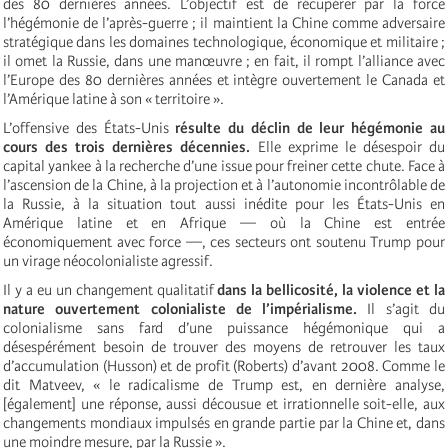
des 80 dernières années. L’objectif est de récupérer par la force
l’hégémonie de l’après-guerre ; il maintient la Chine comme adversaire
stratégique dans les domaines technologique, économique et militaire ;
il omet la Russie, dans une manœuvre ; en fait, il rompt l’alliance avec
l’Europe des 80 dernières années et intègre ouvertement le Canada et
l’Amérique latine à son « territoire ».
L’offensive des États-Unis
résulte du déclin de leur hégémonie au
cours des trois dernières décennies.
Elle exprime le désespoir du
capital yankee à la recherche d’une issue pour freiner cette chute. Face à
l’ascension de la Chine, à la projection et à l’autonomie incontrôlable de
la Russie, à la situation tout aussi inédite pour les États-Unis en
Amérique latine et en Afrique — où la Chine est entrée
économiquement avec force —, ces secteurs ont soutenu Trump pour
un virage néocolonialiste agressif.
Il y a eu un changement qualitatif
dans la bellicosité, la violence et la
nature ouvertement colonialiste de l’impérialisme.
Il s’agit du
colonialisme sans fard d’une puissance hégémonique qui a
désespérément besoin de trouver des moyens de retrouver les taux
d’accumulation (Husson) et de profit (Roberts) d’avant 2008. Comme le
dit Matveev, « le radicalisme de Trump est, en dernière analyse,
[également] une réponse, aussi décousue et irrationnelle soit-elle, aux
changements mondiaux impulsés en grande partie par la Chine et, dans
une moindre mesure, par la Russie ».