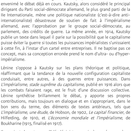
envenimé le débat déjà en cours. Kautsky, alors considéré le principal
dirigeant du Parti social-démocrate allemand, le plus grand parti de la
IIe Internationale, mène une politique nationaliste (c’est-à-dire anti-
internationaliste) désastreuse de soutien de fait à l’impérialisme
allemand, avec l’approbation par le groupe social-démocrate, au
parlement, des crédits de guerre. La même année, en 1914, Kautsky
publie un texte dans lequel il parie sur la possibilité que le capitalisme
puisse éviter la guerre si toutes les puissances impérialistes s’unissaient
à cette fin, à l’instar d’un cartel entre entreprises. Il ne baptise pas ce
concept, mais sa conception erronée prend le nom d’ultra- ou d’hyper-
impérialisme.
Lénine s’oppose à Kautsky sur les plans théorique et politique,
réaffirmant que la tendance de la nouvelle configuration capitaliste
conduisait, entre autres, à des guerres entre puissances. Dans
L’impérialisme, stade suprême du capitalisme
, publié en 1916 alors que
les combats faisaient rage, est le fruit d’une discussion collective.
Lénine synthétise brillamment le débat, y apporte ses propres
contributions, mais toujours en dialogue et en s’appropriant, dans le
bon sens du terme, des éléments de textes antérieurs, tels que
L’impérialisme, une étude,
de Hobson, de 1902,
Le capital financier
, de
Hilferding, de 1910, et
L’économie mondiale et l’impérialisme,
de
Boukharine (1915, finalisé en 1917).