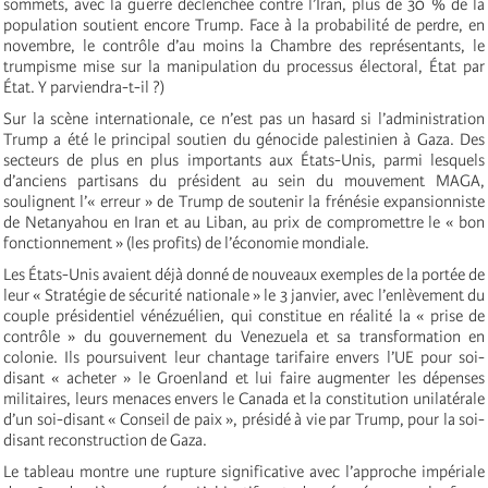
sommets, avec la guerre déclenchée contre l’Iran, plus de 30 % de la
population soutient encore Trump. Face à la probabilité de perdre, en
novembre, le contrôle d’au moins la Chambre des représentants, le
trumpisme mise sur la manipulation du processus électoral, État par
État. Y parviendra-t-il ?)
Sur la scène internationale, ce n’est pas un hasard si l’administration
Trump a été le principal soutien du génocide palestinien à Gaza. Des
secteurs de plus en plus importants aux États-Unis, parmi lesquels
d’anciens partisans du président au sein du mouvement MAGA,
soulignent l’« erreur » de Trump de soutenir la frénésie expansionniste
de Netanyahou en Iran et au Liban, au prix de compromettre le « bon
fonctionnement » (les profits) de l’économie mondiale.
Les États-Unis avaient déjà donné de nouveaux exemples de la portée de
leur « Stratégie de sécurité nationale » le 3 janvier, avec l’enlèvement du
couple présidentiel vénézuélien, qui constitue en réalité la « prise de
contrôle » du gouvernement du Venezuela et sa transformation en
colonie. Ils poursuivent leur chantage tarifaire envers l’UE pour soi-
disant « acheter » le Groenland et lui faire augmenter les dépenses
militaires, leurs menaces envers le Canada et la constitution unilatérale
d’un soi-disant « Conseil de paix », présidé à vie par Trump, pour la soi-
disant reconstruction de Gaza.
Le tableau montre une rupture significative avec l’approche impériale