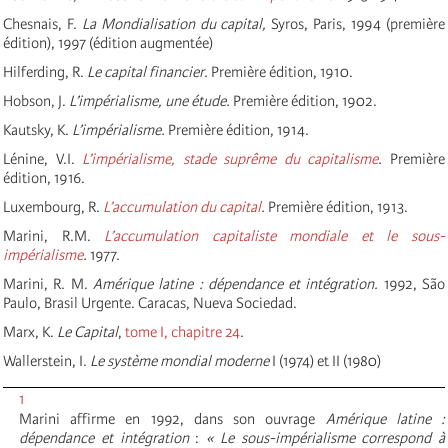
Chesnais, F.
La Mondialisation du capital,
Syros, Paris, 1994 (première
édition), 1997 (édition augmentée)
Hilferding, R.
Le capital financier.
Première édition, 1910.
Hobson, J.
L’impérialisme, une étude.
Première édition, 1902.
Kautsky, K.
L’impérialisme.
Première édition, 1914.
Lénine, V.I.
L’impérialisme, stade suprême du capitalisme
.
Première
édition, 1916.
Luxembourg, R.
L’accumulation du capital
.
Première édition, 1913.
Marini, R.M.
L’accumulation capitaliste mondiale et le sous-
impérialisme
.
1977.
Marini, R. M.
Amérique latine : dépendance et intégration.
1992, São
Paulo, Brasil Urgente. Caracas, Nueva Sociedad.
Marx, K.
Le Capital
,
tome I, chapitre 24
.
Wallerstein, I.
Le système mondial moderne
I (1974) et II (1980)
1
Marini affirme en 1992, dans son ouvrage
Amérique latine :
dépendance et intégration
:
« Le sous-impérialisme correspond à