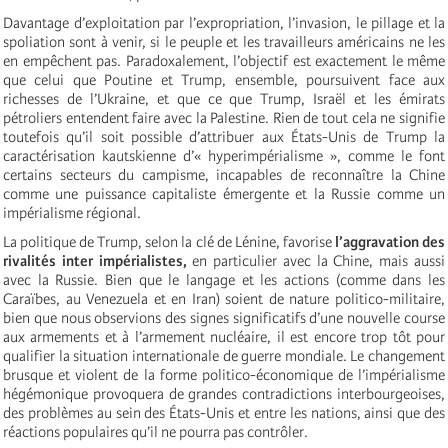
Davantage d’exploitation par l’expropriation, l’invasion, le pillage et la
spoliation sont à venir, si le peuple et les travailleurs américains ne les
en empêchent pas. Paradoxalement, l’objectif est exactement le même
que celui que Poutine et Trump, ensemble, poursuivent face aux
richesses de l’Ukraine, et que ce que Trump, Israël et les émirats
pétroliers entendent faire avec la Palestine. Rien de tout cela ne signifie
toutefois qu’il soit possible d’attribuer aux États-Unis de Trump la
caractérisation kautskienne d’« hyperimpérialisme », comme le font
certains secteurs du campisme, incapables de reconnaître la Chine
comme une puissance capitaliste émergente et la Russie comme un
impérialisme régional.
La politique de Trump, selon la clé de Lénine, favorise
l’aggravation des
rivalités inter impérialistes,
en particulier avec la Chine, mais aussi
avec la Russie. Bien que le langage et les actions (comme dans les
Caraïbes, au Venezuela et en Iran) soient de nature politico-militaire,
bien que nous observions des signes significatifs d’une nouvelle course
aux armements et à l’armement nucléaire, il est encore trop tôt pour
qualifier la situation internationale de guerre mondiale. Le changement
brusque et violent de la forme politico-économique de l’impérialisme
hégémonique provoquera de grandes contradictions interbourgeoises,
des problèmes au sein des États-Unis et entre les nations, ainsi que des
réactions populaires qu’il ne pourra pas contrôler.