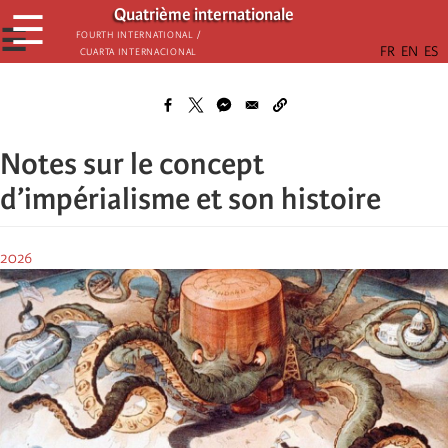
Skip
Quatrième internationale
☰
to
☰
Fourth International /
Cuarta Internacional
main
content
Notes sur le concept
d’impérialisme et son histoire
2026