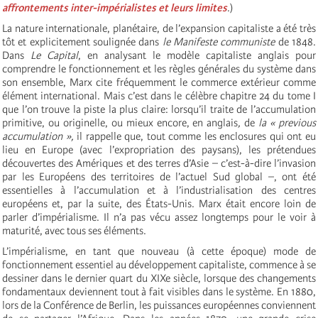
affrontements inter-impérialistes et leurs limites
.)
La nature internationale, planétaire, de l’expansion capitaliste a été très
tôt et explicitement soulignée dans
le Manifeste communiste
de 1848.
Dans
Le Capital
, en analysant le modèle capitaliste anglais pour
comprendre le fonctionnement et les règles générales du système dans
son ensemble, Marx cite fréquemment le commerce extérieur comme
élément international. Mais c’est dans le célèbre chapitre 24 du tome I
que l’on trouve la piste la plus claire: lorsqu’il traite de l’accumulation
primitive, ou originelle, ou mieux encore, en anglais
,
de
la « previous
accumulation »,
il rappelle que, tout comme les enclosures qui ont eu
lieu en Europe (avec l’expropriation des paysans), les prétendues
découvertes des Amériques et des terres d’Asie – c’est-à-dire l’invasion
par les Européens des territoires de l’actuel Sud global –, ont été
essentielles à l’accumulation et à l’industrialisation des centres
européens et, par la suite, des États-Unis. Marx était encore loin de
parler d’impérialisme. Il n’a pas vécu assez longtemps pour le voir à
maturité, avec tous ses éléments.
L’impérialisme, en tant que nouveau (à cette époque) mode de
fonctionnement essentiel au développement capitaliste, commence à se
dessiner dans le dernier quart du XIXe siècle, lorsque des changements
fondamentaux deviennent tout à fait visibles dans le système. En 1880,
lors de la Conférence de Berlin, les puissances européennes conviennent