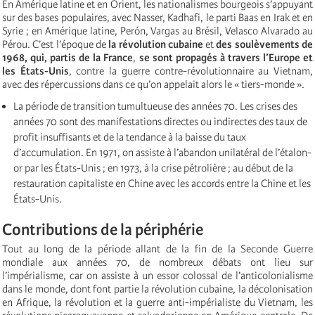
En Amérique latine et en Orient, les nationalismes bourgeois s’appuyant
sur des bases populaires, avec Nasser, Kadhafi, le parti Baas en Irak et en
Syrie ; en Amérique latine, Perón, Vargas au Brésil, Velasco Alvarado au
Pérou. C’est l’époque de
la révolution cubaine
et
des soulèvements de
1968, qui, partis de la France
,
se sont propagés à travers l’Europe et
les États-Unis
, contre la guerre contre-révolutionnaire au Vietnam,
avec des répercussions dans ce qu’on appelait alors le « tiers-monde ».
La période de transition tumultueuse des années 70. Les crises des
années 70 sont des manifestations directes ou indirectes des taux de
profit insuffisants et de la tendance à la baisse du taux
d’accumulation. En 1971, on assiste à l’abandon unilatéral de l’étalon-
or par les États-Unis ; en 1973, à la crise pétrolière ; au début de la
restauration capitaliste en Chine avec les accords entre la Chine et les
États-Unis.
Contributions de la périphérie
Tout au long de la période allant de la fin de la Seconde Guerre
mondiale aux années 70, de nombreux débats ont lieu sur
l’impérialisme, car on assiste à un essor colossal de l’anticolonialisme
dans le monde, dont font partie la révolution cubaine, la décolonisation
en Afrique, la révolution et la guerre anti-impérialiste du Vietnam, les