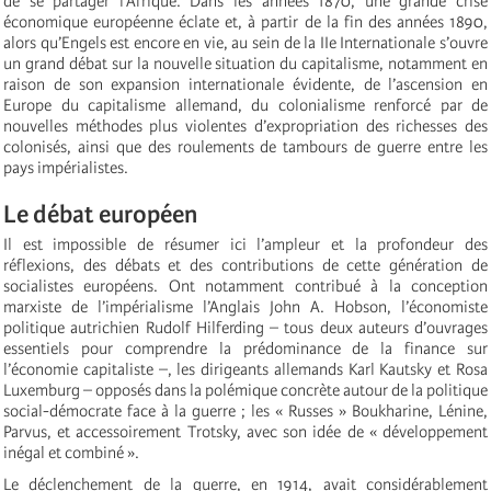
de se partager l’Afrique. Dans les années 1870, une grande crise
économique européenne éclate et, à partir de la fin des années 1890,
alors qu’Engels est encore en vie, au sein de la IIe Internationale s’ouvre
un grand débat sur la nouvelle situation du capitalisme, notamment en
raison de son expansion internationale évidente, de l’ascension en
Europe du capitalisme allemand, du colonialisme renforcé par de
nouvelles méthodes plus violentes d’expropriation des richesses des
colonisés, ainsi que des roulements de tambours de guerre entre les
pays impérialistes.
Le débat européen
Il est impossible de résumer ici l’ampleur et la profondeur des
réflexions, des débats et des contributions de cette génération de
socialistes européens. Ont notamment contribué à la conception
marxiste de l’impérialisme l’Anglais John A. Hobson, l’économiste
politique autrichien Rudolf Hilferding – tous deux auteurs d’ouvrages
essentiels pour comprendre la prédominance de la finance sur
l’économie capitaliste –, les dirigeants allemands Karl Kautsky et Rosa
Luxemburg – opposés dans la polémique concrète autour de la politique
social-démocrate face à la guerre ; les « Russes » Boukharine, Lénine,
Parvus, et accessoirement Trotsky, avec son idée de « développement
inégal et combiné ».
Le déclenchement de la guerre, en 1914, avait considérablement