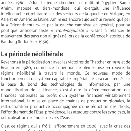
années 1960, séduit le jeune chercheur et militant égyptien Samir
Amim, maoïste et tiers-mondiste, qui exerçait une influence
intellectuelle et militante sur des secteurs de la gauche en Afrique, en
Asie et en Amérique latine. Amim est encore aujourd’hui revendiqué par
la « Tricontinentale» et par la gauche campiste en général, pour sa
politique anticolonialiste «
front-populiste
» visant à relancer le
mouvement des pays non alignés né lors de la conférence historique de
Bandung (Indonésie, 1956).
La période néolibérale
Revenons à la périodisation : avec les victoires de Thatcher en 1979 et de
Reagan en 1980, commence la période de pleine mise en œuvre du
régime néolibéral à travers le monde. Ce nouveau mode de
fonctionnement du système capitaliste-impérialiste sera caractérisé, sur
la base du bond des technologies de l’information, par une
mondialisation de la finance, c’est-à-dire la déréglementation des
finances nationales au profit d’un système financier véritablement
international, la mise en place de chaînes de production globales, la
restructuration productive accompagnée d’une réduction des droits,
l’effondrement de l’État-providence, les attaques contre les syndicats, la
délocalisation de l’industrie vers l’Asie.
C’est ce régime qui a frôlé l’effondrement en 2008, avec la crise des