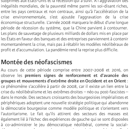
subprimes aux États-Unis et la récession qui a suivi. À l’aggravation des
inégalités mondiales, de la pauvreté même parmi les soi-disant riches,
entre les pays centraux et non centraux, ainsi qu’à l’accélération de la
crise environnementale, s’est ajoutée l’aggravation de la crise
économique structurelle. L’année 2008 marquera le début d’une longue
période de récession du système, que la Chine parvient à contourner.
Les plans de sauvetage de plusieurs milliards de dollars mis en place par
les États en faveur des banques et des entreprises parviennent à contenir
momentanément la crise, mais pas à rétablir les modèles néolibéraux de
profit et d’accumulation. La pandémie rend la reprise plus difficile.
Montée des néofascismes
Au cours de cette période comprise entre 2007-2008 et 2016, on
observe les
premiers signes de renforcement et d’avancée des
groupes et mouvements d’extrême droite en Occident et en Orient
:
ce phénomène s’accélère à partir de 2008, car il existe un lien entre la
crise du néolibéralisme et les extrêmes droites – néo ou post-fascistes –
dans le monde. Des secteurs croissants des bourgeoisies impérialistes et
périphériques adoptent une nouvelle stratégie politique qui abandonne
la démocratie bourgeoise comme modèle politique et s’orientent vers
l’autoritarisme. Le fait qu’ils attirent des secteurs des masses est
également lié à l’échec des expériences de gauche qui se sont disposées
à co-administrer le jeu démocratique néolibéral, comme la social-