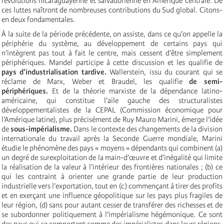
révolutions nicaraguayenne et salvadorienne en Amérique centrale. De
ces luttes naîtront de nombreuses contributions du Sud global. Citons-
en deux fondamentales.
À la suite de la période précédente, on assiste, dans ce qu’on appelle la
périphérie du système, au développement de certains pays qui
n’intègrent pas tout à fait le centre, mais cessent d’être simplement
périphériques. Mandel participe à cette discussion et les qualifie de
pays d’industrialisation tardive.
Wallerstein, issu du courant qui se
réclame de Marx, Weber et Braudel, les qualifie
de semi-
périphériques.
Et de la théorie marxiste de la dépendance latino-
américaine, qui constitue l’aile gauche des structuralistes
développementalistes de la CEPAL (Commission économique pour
l’Amérique latine), plus précisément de Ruy Mauro Marini,
émerge l’idée
de
sous-impérialisme.
Dans le contexte des changements de la division
internationale du travail après la Seconde Guerre mondiale, Marini
étudie le phénomène des pays « moyens » dépendants qui combinent (a)
un degré de surexploitation de la main-d’œuvre et d’inégalité qui limite
la réalisation de la valeur à l’intérieur des frontières nationales ; (b) ce
qui les contraint à orienter une grande partie de leur production
industrielle vers l’exportation, tout en (c) commençant á tirer des profits
et en exerçant une influence géopolitique sur les pays plus fragiles de
leur région, (d) sans pour autant cesser de transférer des richesses et de
se subordonner politiquement à l’impérialisme hégémonique. Ce sont
des pays qui se comportent comme des impérialistes dans leurs régions,