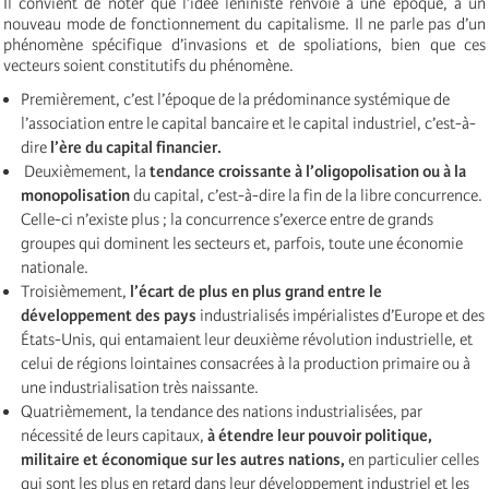
Il convient de noter que l’idée léniniste renvoie à une époque, à un
nouveau mode de fonctionnement du capitalisme. Il ne parle pas d’un
phénomène spécifique d’invasions et de spoliations, bien que ces
vecteurs soient constitutifs du phénomène.
Premièrement, c’est l’époque de la prédominance systémique de
l’association entre le capital bancaire et le capital industriel, c’est-à-
dire
l’ère du capital financier.
Deuxièmement, la
tendance croissante à l’oligopolisation ou à la
monopolisation
du capital, c’est-à-dire la fin de la libre concurrence.
Celle-ci n’existe plus ; la concurrence s’exerce entre de grands
groupes qui dominent les secteurs et, parfois, toute une économie
nationale.
Troisièmement,
l’écart de plus en plus grand entre le
développement des pays
industrialisés impérialistes d’Europe et des
États-Unis, qui entamaient leur deuxième révolution industrielle, et
celui de régions lointaines consacrées à la production primaire ou à
une industrialisation très naissante.
Quatrièmement, la tendance des nations industrialisées, par
nécessité de leurs capitaux,
à étendre leur pouvoir politique,
militaire et économique sur les autres nations,
en particulier celles
qui sont les plus en retard dans leur développement industriel et les