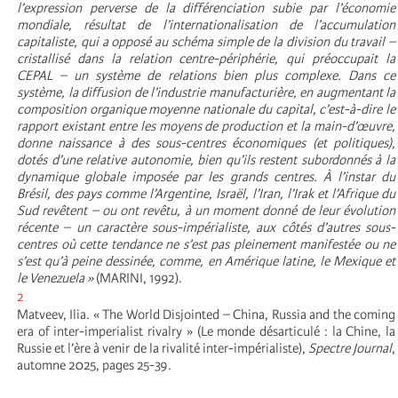
l’expression perverse de la différenciation subie par l’économie
mondiale, résultat de l’internationalisation de l’accumulation
capitaliste, qui a opposé au schéma simple de la division du travail –
cristallisé dans la relation centre-périphérie, qui préoccupait la
CEPAL – un système de relations bien plus complexe. Dans ce
système, la diffusion de l’industrie manufacturière, en augmentant la
composition organique moyenne nationale du capital, c’est-à-dire le
rapport existant entre les moyens de production et la main-d’œuvre,
donne naissance à des sous-centres économiques (et politiques),
dotés d’une relative autonomie, bien qu’ils restent subordonnés à la
dynamique globale imposée par les grands centres. À l’instar du
Brésil, des pays comme l’Argentine, Israël, l’Iran, l’Irak et l’Afrique du
Sud revêtent – ou ont revêtu, à un moment donné de leur évolution
récente – un caractère sous-impérialiste, aux côtés d’autres sous-
centres où cette tendance ne s’est pas pleinement manifestée ou ne
s’est qu’à peine dessinée, comme, en Amérique latine, le Mexique et
le Venezuela »
(MARINI, 1992).
2
Matveev, Ilia. « The World Disjointed – China, Russia and the coming
era of inter-imperialist rivalry » (Le monde désarticulé : la Chine, la
Russie et l’ère à venir de la rivalité inter-impérialiste),
Spectre Journal
,
automne 2025, pages 25-39.