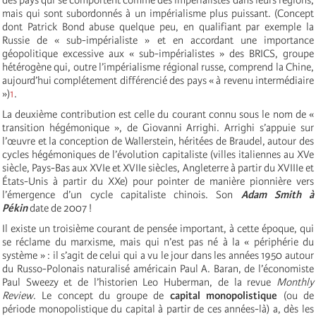
mais qui sont subordonnés à un impérialisme plus puissant. (Concept
dont Patrick Bond abuse quelque peu, en qualifiant par exemple la
Russie de « sub-impérialiste » et en accordant une importance
géopolitique excessive aux « sub-impérialistes » des BRICS, groupe
hétérogène qui, outre l’impérialisme régional russe, comprend la Chine,
aujourd’hui complétement différencié des pays « à revenu intermédiaire
»)
1
.
La deuxième contribution est celle du courant connu sous le nom de «
transition hégémonique », de Giovanni Arrighi. Arrighi s’appuie sur
l’œuvre et la conception de Wallerstein, héritées de Braudel, autour des
cycles hégémoniques de l’évolution capitaliste (villes italiennes au XVe
siècle, Pays-Bas aux XVIe et XVIIe siècles, Angleterre à partir du XVIIIe et
États-Unis à partir du XXe) pour pointer de manière pionnière vers
l’émergence d’un cycle capitaliste chinois. Son
Adam Smith à
Pékin
date de 2007 !
Il existe un troisième courant de pensée important, à cette époque, qui
se réclame du marxisme, mais qui n’est pas né à la « périphérie du
système » : il s’agit de celui qui a vu le jour dans les années 1950 autour
du Russo-Polonais naturalisé américain Paul A. Baran, de l’économiste
Paul Sweezy et de l’historien Leo Huberman, de la revue
Monthly
Review
. Le concept du groupe de
capital monopolistique
(ou de
période monopolistique du capital à partir de ces années-là) a, dès les