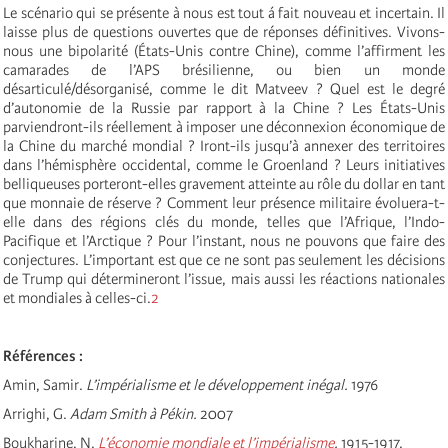
Le scénario qui se présente à nous est tout á fait nouveau et incertain. Il
laisse plus de questions ouvertes que de réponses définitives. Vivons-
nous une bipolarité (États-Unis contre Chine), comme l’affirment les
camarades de l’APS brésilienne, ou bien un monde
désarticulé/désorganisé, comme le dit Matveev ? Quel est le degré
d’autonomie de la Russie par rapport à la Chine ? Les États-Unis
parviendront-ils réellement à imposer une déconnexion économique de
la Chine du marché mondial ? Iront-ils jusqu’à annexer des territoires
dans l’hémisphère occidental, comme le Groenland ? Leurs initiatives
belliqueuses porteront-elles gravement atteinte au rôle du dollar en tant
que monnaie de réserve ? Comment leur présence militaire évoluera-t-
elle dans des régions clés du monde, telles que l’Afrique, l’Indo-
Pacifique et l’Arctique ? Pour l’instant, nous ne pouvons que faire des
conjectures. L’important est que ce ne sont pas seulement les décisions
de Trump qui détermineront l’issue, mais aussi les réactions nationales
et mondiales à celles-ci.
2
Références :
Amin, Samir.
L’impérialisme et le développement inégal.
1976
Arrighi, G.
Adam Smith à Pékin.
2007
Boukharine, N.
L’économie mondiale et l’impérialisme
.
1915-1917.