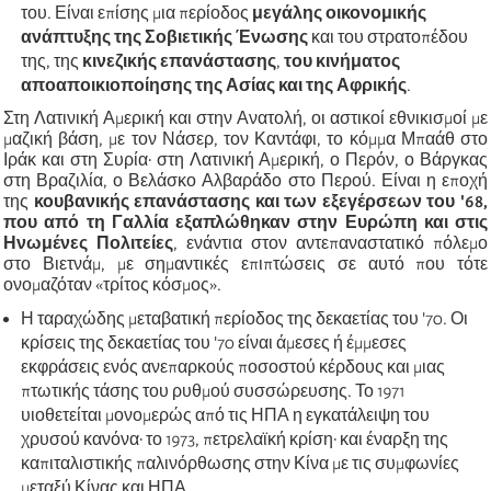
του. Είναι επίσης μια περίοδος
μεγάλης οικονομικής
ανάπτυξης της Σοβιετικής Ένωσης
και του στρατοπέδου
της, της
κινεζικής επανάστασης
,
του κινήματος
αποαποικιοποίησης της Ασίας και της Αφρικής
.
Στη Λατινική Αμερική και στην Ανατολή, οι αστικοί εθνικισμοί με
μαζική βάση, με τον Νάσερ, τον Καντάφι, το κόμμα Μπαάθ στο
Ιράκ και στη Συρία· στη Λατινική Αμερική, ο Περόν, ο Βάργκας
στη Βραζιλία, ο Βελάσκο Αλβαράδο στο Περού. Είναι η εποχή
της
κουβανικής επανάστασης και των εξεγέρσεων του '68,
που από τη Γαλλία εξαπλώθηκαν στην Ευρώπη και στις
Ηνωμένες Πολιτείες
, ενάντια στον αντεπαναστατικό πόλεμο
στο Βιετνάμ, με σημαντικές επιπτώσεις σε αυτό που τότε
ονομαζόταν «τρίτος κόσμος».
Η ταραχώδης μεταβατική περίοδος της δεκαετίας του '70. Οι
κρίσεις της δεκαετίας του '70 είναι άμεσες ή έμμεσες
εκφράσεις ενός ανεπαρκούς ποσοστού κέρδους και μιας
πτωτικής τάσης του ρυθμού συσσώρευσης. Το 1971
υιοθετείται μονομερώς από τις ΗΠΑ η εγκατάλειψη του
χρυσού κανόνα· το 1973, πετρελαϊκή κρίση· και έναρξη της
καπιταλιστικής παλινόρθωσης στην Κίνα με τις συμφωνίες
μεταξύ Κίνας και ΗΠΑ.