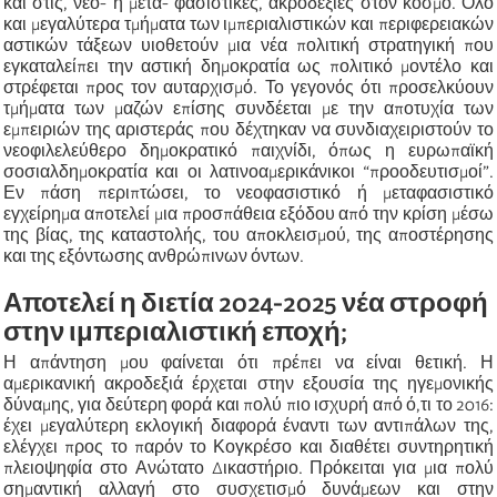
και στις, νεο- ή μετα- φασιστικές, ακροδεξιές στον κόσμο. Όλο
και μεγαλύτερα τμήματα των ιμπεριαλιστικών και περιφερειακών
αστικών τάξεων υιοθετούν μια νέα πολιτική στρατηγική που
εγκαταλείπει την αστική δημοκρατία ως πολιτικό μοντέλο και
στρέφεται προς τον αυταρχισμό. Το γεγονός ότι προσελκύουν
τμήματα των μαζών επίσης συνδέεται με την αποτυχία των
εμπειριών της αριστεράς που δέχτηκαν να συνδιαχειριστούν το
νεοφιλελεύθερο δημοκρατικό παιχνίδι, όπως η ευρωπαϊκή
σοσιαλδημοκρατία και οι λατινοαμερικάνικοι “προοδευτισμοί”.
Εν πάση περιπτώσει, το νεοφασιστικό ή μεταφασιστικό
εγχείρημα αποτελεί μια προσπάθεια εξόδου από την κρίση μέσω
της βίας, της καταστολής, του αποκλεισμού, της αποστέρησης
και της εξόντωσης ανθρώπινων όντων.
Αποτελεί η διετία 2024-2025 νέα στροφή
στην ιμπεριαλιστική εποχή;
Η απάντηση μου φαίνεται ότι πρέπει να είναι θετική. Η
αμερικανική ακροδεξιά έρχεται στην εξουσία της ηγεμονικής
δύναμης, για δεύτερη φορά και πολύ πιο ισχυρή από ό,τι το 2016:
έχει μεγαλύτερη εκλογική διαφορά έναντι των αντιπάλων της,
ελέγχει προς το παρόν το Κογκρέσο και διαθέτει συντηρητική
πλειοψηφία στο Ανώτατο Δικαστήριο. Πρόκειται για μια πολύ
σημαντική αλλαγή στο συσχετισμό δυνάμεων και στην