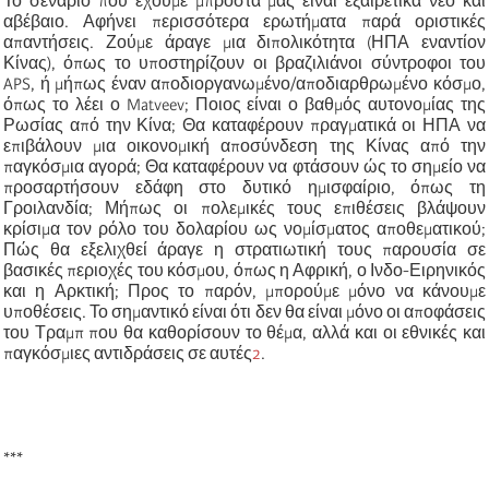
Το σενάριο που έχουμε μπροστά μας είναι εξαιρετικά νέο και
αβέβαιο. Αφήνει περισσότερα ερωτήματα παρά οριστικές
απαντήσεις. Ζούμε άραγε μια διπολικότητα (ΗΠΑ εναντίον
Κίνας), όπως το υποστηρίζουν οι βραζιλιάνοι σύντροφοι του
APS, ή μήπως έναν αποδιοργανωμένο/αποδιαρθρωμένο κόσμο,
όπως το λέει ο Matveev; Ποιος είναι ο βαθμός αυτονομίας της
Ρωσίας από την Κίνα; Θα καταφέρουν πραγματικά οι ΗΠΑ να
επιβάλουν μια οικονομική αποσύνδεση της Κίνας από την
παγκόσμια αγορά; Θα καταφέρουν να φτάσουν ώς το σημείο να
προσαρτήσουν εδάφη στο δυτικό ημισφαίριο, όπως τη
Γροιλανδία; Μήπως οι πολεμικές τους επιθέσεις βλάψουν
κρίσιμα τον ρόλο του δολαρίου ως νομίσματος αποθεματικού;
Πώς θα εξελιχθεί άραγε η στρατιωτική τους παρουσία σε
βασικές περιοχές του κόσμου, όπως η Αφρική, ο Ινδο-Ειρηνικός
και η Αρκτική; Προς το παρόν, μπορούμε μόνο να κάνουμε
υποθέσεις. Το σημαντικό είναι ότι δεν θα είναι μόνο οι αποφάσεις
του Τραμπ που θα καθορίσουν το θέμα, αλλά και οι εθνικές και
παγκόσμιες αντιδράσεις σε αυτές
2
.
***