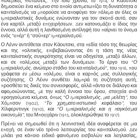
πολεμικές πιστώσεις. Την ίδια χρονιά, το 1914, ο Κάουτσκι
δημοσιεύει ένα κείμενο στο οποίο αντιμετωπίζει τη δυνατότητα ο
καπιταλισμός να μπορούσε να αποφύγει τον πόλεμο αν όλες οι
ιμπεριαλιστικές δυνάμεις ενώνονταν για τον σκοπό αυτό, σαν
ένα καρτέλ μεταξύ επιχειρήσεων. Δεν κατονομάζει ο ίδιος την
έννοια, αλλά αυτή η λανθασμένη αντίληψή του παίρνει το όνομα
ενός “υπέρ” ή “σούπερ” ιμπεριαλισμού.
Ο Λένιν αντιτίθεται στον Κάουτσκι, στα πεδία τόσο της θεωρίας
και της πολιτικής, επιβεβαιώνοντας ότι η τάση της νέας
καπιταλιστικής συγκρότησης είναι να οδηγείται, μεταξύ άλλων,
και σε πολέμους μεταξύ των δυνάμεων. Το έργο του “
Ο
ιμπεριαλισμός, ανώτερο στάδιο του καπιταλισμού
”, του 1916, που
γράφεται εν μέσω πολέμου, είναι ο καρπός μιας συλλογικής
συζήτησης. Ο Λένιν συνθέτει λαμπρά τη συζήτηση αυτή,
προσθέτει τις δικές του συνεισφορές, αλλά πάντα σε διάλογο και
αφομοιώνοντας, με την καλή έννοια του όρου, στοιχεία από
προηγούμενα κείμενα, όπως “
Ο ιμπεριαλισμός, μια μελέτη”
, του
Χόμπσον (1902), “
Το χρηματοπιστωτικό κεφάλαιο”
, του
Χίλφερντινγκ (1910), και “
Ο ιμπεριαλισμός και η παγκόσμια
οικονομία”
, του Μπουχάριν (1915, ολοκληρώθηκε το 1917).
Πρέπει να σημειωθεί ότι η λενινιστική ιδέα αναφέρεται σε μια
εποχή, σε έναν νέο τρόπο λειτουργίας του καπιταλισμού. Δεν
μιλάει για κάποιο ειδικό φαινόμενο εισβολών και λεηλασίας,