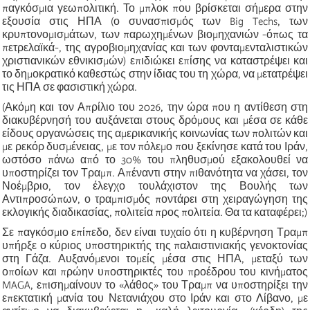
παγκόσμια γεωπολιτική. Το μπλοκ που βρίσκεται σήμερα στην
εξουσία στις ΗΠΑ (ο συνασπισμός των Big Techs, των
κρυπτονομισμάτων, των παρωχημένων βιομηχανιών -όπως τα
πετρελαϊκά-, της αγροβιομηχανίας και των φονταμενταλιστικών
χριστιανικών εθνικισμών) επιδιώκει επίσης να καταστρέψει και
το δημοκρατικό καθεστώς στην ίδιας του τη χώρα, να μετατρέψει
τις ΗΠΑ σε φασιστική χώρα.
(Ακόμη και τον Απρίλιο του 2026, την ώρα που η αντίθεση στη
διακυβέρνησή του αυξάνεται στους δρόμους και μέσα σε κάθε
είδους οργανώσεις της αμερικανικής κοινωνίας των πολιτών και
με ρεκόρ δυσμένειας, με τον πόλεμο που ξεκίνησε κατά του Ιράν,
ωστόσο πάνω από το 30% του πληθυσμού εξακολουθεί να
υποστηρίζει τον Τραμπ. Απέναντι στην πιθανότητα να χάσει, τον
Νοέμβριο, τον έλεγχο τουλάχιστον της Βουλής των
Αντιπροσώπων, ο τραμπισμός ποντάρει στη χειραγώγηση της
εκλογικής διαδικασίας, πολιτεία προς πολιτεία. Θα τα καταφέρει;)
Σε παγκόσμιο επίπεδο, δεν είναι τυχαίο ότι η κυβέρνηση Τραμπ
υπήρξε ο κύριος υποστηρικτής της παλαιστινιακής γενοκτονίας
στη Γάζα. Αυξανόμενοι τομείς μέσα στις ΗΠΑ, μεταξύ των
οποίων και πρώην υποστηρικτές του προέδρου του κινήματος
MAGA, επισημαίνουν το «λάθος» του Τραμπ να υποστηρίξει την
επεκτατική μανία του Νετανιάχου στο Ιράν και στο Λίβανο, με