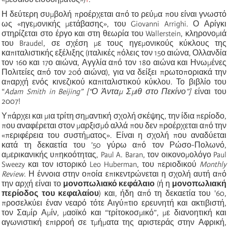
Η δεύτερη συμβολή προέρχεται από το ρεύμα που είναι γνωστό
ως «ηγεμονικής μετάβασης», του Giovanni Arrighi. Ο Αρίγκι
στηρίζεται στο έργο και στη θεωρία του Wallerstein, κληρονομιά
του Braudel, σε σχέση με τους ηγεμονικούς κύκλους της
καπιταλιστικής εξέλιξης (ιταλικές πόλεις τον 15ο αιώνα, Ολλανδία
τον 16ο και 17ο αιώνα, Αγγλία από τον 18ο αιώνα και Ηνωμένες
Πολιτείες από τον 20ό αιώνα), για να δείξει πρωτοποριακά την
απαρχή ενός κινεζικού καπιταλιστικού κύκλου. Το βιβλίο του
“
Adam Smith in Beijing” [“Ο Άνταμ Σμιθ στο Πεκίνο”]
είναι του
2007!
Υπάρχει και μια τρίτη σημαντική σχολή σκέψης, την ίδια περίοδο,
που αναφέρεται στον μαρξισμό αλλά που δεν προέρχεται από την
«περιφέρεια του συστήματος». Είναι η σχολή που αναδύεται
κατά τη δεκαετία του ’50 γύρω από τον Ρώσο-Πολωνό,
αμερικανικής υπηκοότητας, Paul A. Baran, τον οικονομολόγο Paul
Sweezy και τον ιστορικό Leo Huberman, του περιοδικού
Monthly
Review
. Η έννοια στην οποία επικεντρώνεται η σχολή αυτή από
την αρχή είναι το
μονοπωλιακό κεφάλαιο
(ή η
μονοπωλιακή
περίοδος του κεφαλαίου
) και, ήδη από τη δεκαετία του '60,
προσελκύει έναν νεαρό τότε Αιγύπτιο ερευνητή και ακτιβιστή,
τον Σαμίρ Αμίν, μαοϊκό και “τρίτοκοσμικό”, με διανοητική και
αγωνιστική επιρροή σε τμήματα της αριστεράς στην Αφρική,