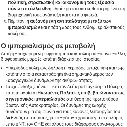
πολιτική, στρατιωτική και οικονομική τους εξουσία
πάνω στα άλλα έθνη
, ιδιαίτερα στα πιο καθυστερημένα στη
βιομηχανική τους ανάπτυξη και στα πιο φτωχά.
Πέμπτον,
η αυξανόμενη αντιπαλότητα μεταξύ των
ιμπεριαλισμών
και η τάση προς τους ενδοϊμπεριαλιστικούς
πολέμους.
Ο ιμπεριαλισμός σε μεταβολή
Αυτή η προχωρημένη έκφραση του καπιταλισμού παίρνει πολλές
διαφορετικές μορφές κατά τη διάρκεια της ιστορίας:
Η περίοδος πολέμων, δηλαδή η περίοδος μεταξύ 1914 και 1946,
κατά την οποία καταστράφηκε ένα σημαντικό μέρος των
παραγωγικών δυνάμεων της ανθρωπότητας.
Τα «30 ένδοξα χρόνια», μετά τον Δεύτερο Παγκόσμιο Πόλεμο,
κατά τα οποία
οι Ηνωμένες Πολιτείες επιβεβαιώνονται ως
ο ηγεμονικός ιμπεριαλισμός
στη θέση της πρωτοπόρου
Βρετανικής Αυτοκρατορίας. Οι δυνάμεις της εποχής
συνάπτουν μια συμφωνία για τους κανόνες λειτουργίας του
διεθνούς συστήματος, με το πρότυπο χρυσού για το δολάριο,
με το ΔΝΤ, τον ΟΗΕ και όλους τους διάφορους οργανισμούς