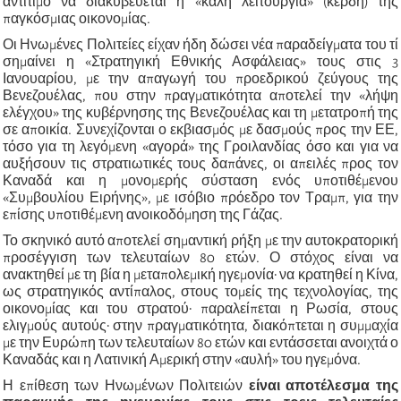
αντίτιμο να διακυβεύεται η «καλή λειτουργία» (κέρδη) της
παγκόσμιας οικονομίας.
Οι Ηνωμένες Πολιτείες είχαν ήδη δώσει νέα παραδείγματα του τί
σημαίνει η «Στρατηγική Εθνικής Ασφάλειας» τους στις 3
Ιανουαρίου, με την απαγωγή του προεδρικού ζεύγους της
Βενεζουέλας, που στην πραγματικότητα αποτελεί την «λήψη
ελέγχου» της κυβέρνησης της Βενεζουέλας και τη μετατροπή της
σε αποικία. Συνεχίζονται ο εκβιασμός με δασμούς προς την ΕΕ,
τόσο για τη λεγόμενη «αγορά» της Γροιλανδίας όσο και για να
αυξήσουν τις στρατιωτικές τους δαπάνες, οι απειλές προς τον
Καναδά και η μονομερής σύσταση ενός υποτιθέμενου
«Συμβουλίου Ειρήνης», με ισόβιο πρόεδρο τον Τραμπ, για την
επίσης υποτιθέμενη ανοικοδόμηση της Γάζας.
Το σκηνικό αυτό αποτελεί σημαντική ρήξη με την αυτοκρατορική
προσέγγιση των τελευταίων 80 ετών. Ο στόχος είναι να
ανακτηθεί με τη βία η μεταπολεμική ηγεμονία· να κρατηθεί η Κίνα,
ως στρατηγικός αντίπαλος, στους τομείς της τεχνολογίας, της
οικονομίας και του στρατού· παραλείπεται η Ρωσία, στους
ελιγμούς αυτούς· στην πραγματικότητα, διακόπτεται η συμμαχία
με την Ευρώπη των τελευταίων 80 ετών και εντάσσεται ανοιχτά ο
Καναδάς και η Λατινική Αμερική στην «αυλή» του ηγεμόνα.
Η επίθεση των Ηνωμένων Πολιτειών
είναι αποτέλεσμα της