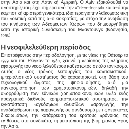
στην Ασία και στη Λατινική Αμερική. Ο Αμίν εξακολουθεί να
υποστηρίζεται μέχρι σήμερα από την «Tricontinental» και από την
καμπιστική αριστερά γενικότερα, ιδιαίτερα για την λαϊκομετωπική
του πολιτική κατά της αποικιοκρατίας, με στόχο την αναβίωση
του κινήματος των Αδέσμευτων Χωρών που δημιουργήθηκε
κατά την ιστορική Συνιάσκεψη του Μπαντούνγκ (Ινδονησία,
1956).
Η νεοφιλελεύθερη περίοδος
Επιστρέφοντας στην περιοδολόγηση: με τις νίκες της Θάτσερ το
1979 και του Ρέιγκαν το 1980, ξεκινά η περίοδος της πλήρους
εφαρμογής του νεοφιλελεύθερου καθεστώτος σε όλο τον κόσμο.
Αυτός ο νέος τρόπος λειτουργίας του καπιταλιστικού-
ιμπεριαλιστικού συστήματος θα χαρακτηριστεί, στη βάση του
τεχνολογικού άλματος της ψηφιοποίησης, από μια
παγκοσμιοποίηση των χρηματοοικονομικών, δηλαδή την
απορρύθμιση των εθνικών χρηματοοικονομικών υπέρ ενός
πραγματικά διεθνούς χρηματοπιστωτικού συστήματος, την
εγκατάσταση παγκόσμιων αλυσίδων παραγωγής, την
αναδιάρθρωση της παραγωγής σε συνδυασμό με τις περικοπές
δικαιωμάτων, την κατάρρευση του κράτους πρόνοιας, τις
επιθέσεις στα συνδικάτα, τη μετατόπιση της βιομηχανίας προς
την Ασία.