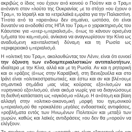
ακριβώς ο ίδιος που έχουν από κοινού ο Πούτιν και ο Τραμπ
απέναντι στον πλούτο της Ουκρανίας με το στόχο που έχουν ο
Τραμπ, το Ισραήλ και τα πετρελαϊκά εμιράτα για την Παλαιστίνη.
Τίποτα από τα παραπάνω δεν σημαίνει, ωστόσο, ότι είναι
δυνατόν να αποδοθεί στις ΗΠΑ του Τραμπ ο χαρακτηρισμός του
Κάουτσκι για «υπερ-ιμπεριαλισμό», όπως το κάνουν ορισμένα
τμήματα του καμπισμού, ανίκανα να αναγνωρίσουν την Κίνα ως
αναδυόμενη καπιταλιστική δύναμη και τη Ρωσία ως
περιφερειακό ιμπεριαλισμό.
Η πολιτική του Τραμπ, ακολουθώντας τον Λένιν, είναι ότι ευνοεί
την όξυνση των ενδοιμπεριαλιστικών αντιπαλοτήτων
,
ιδιαίτερα με την Κίνα, αλλά και με τη Ρωσία. Αν και η ρητορική
και οι πράξεις (όπως στην Καραϊβική, στη Βενεζουέλα και στο
Ιράν) είναι πολιτικοστρατιωτικές, και έστω και αν και βλέπουμε
σημαντικά σημάδια μιας νέας κούρσας εξοπλισμών και
πυρηνικού εξοπλισμού, είναι ακόμα νωρίς για να διαγνώσουμε
τη διεθνή κατάσταση ως παγκόσμιο πόλεμο. Η απότομη και βίαιη
αλλαγή στην πολιτικο-οικονομική μορφή του ηγεμονικού
ιμπεριαλισμού θα προκαλέσει μεγάλες ενδοαστικές αντιφάσεις,
προβλήματα εντός των Ηνωμένων Πολιτειών και μεταξύ των
χωρών, καθώς και λαϊκές αντιδράσεις που δεν θα μπορούν να
ελέγξουν.