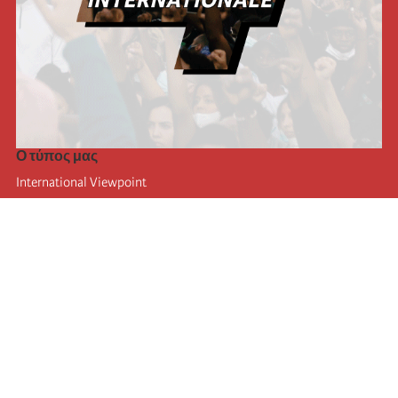
Ο τύπος μας
International Viewpoint
Punto de vista internacional
Inprecor
Facebook
Twitter
Η Διεθνής
Τελευταίο συνέδριο της Διεθνούς
Ανακοινώσεις του Εκτελεστικού Γραφείου
Μορφωτικό Ίδρυμα (IIRE)