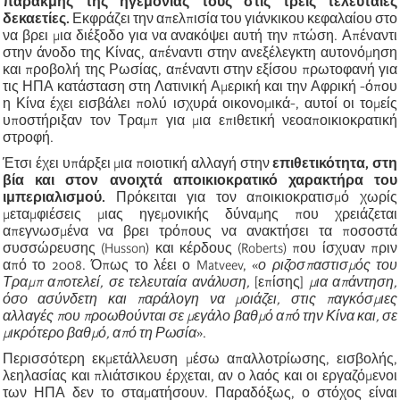
παρακμής της ηγεμονίας τους στις τρεις τελευταίες
δεκαετίες.
Εκφράζει την απελπισία του γιάνκικου κεφαλαίου στο
να βρει μια διέξοδο για να ανακόψει αυτή την πτώση. Απέναντι
στην άνοδο της Κίνας, απέναντι στην ανεξέλεγκτη αυτονόμηση
και προβολή της Ρωσίας, απέναντι στην εξίσου πρωτοφανή για
τις ΗΠΑ κατάσταση στη Λατινική Αμερική και την Αφρική -όπου
η Κίνα έχει εισβάλει πολύ ισχυρά οικονομικά-, αυτοί οι τομείς
υποστήριξαν τον Τραμπ για μια επιθετική νεοαποικιοκρατική
στροφή.
Έτσι έχει υπάρξει μια ποιοτική αλλαγή στην
επιθετικότητα, στη
βία και στον ανοιχτά αποικιοκρατικό χαρακτήρα του
ιμπεριαλισμού.
Πρόκειται για τον αποικιοκρατισμό χωρίς
μεταμφιέσεις μιας ηγεμονικής δύναμης που χρειάζεται
απεγνωσμένα να βρει τρόπους να ανακτήσει τα ποσοστά
συσσώρευσης (Husson) και κέρδους (Roberts) που ίσχυαν πριν
από το 2008. Όπως το λέει ο Matveev, «
ο ριζοσπαστισμός του
Τραμπ αποτελεί, σε τελευταία ανάλυση,
[επίσης]
μια απάντηση,
όσο ασύνδετη και παράλογη να μοιάζει, στις παγκόσμιες
αλλαγές που προωθούνται σε μεγάλο βαθμό από την Κίνα και, σε
μικρότερο βαθμό, από τη Ρωσία
».
Περισσότερη εκμετάλλευση μέσω απαλλοτρίωσης, εισβολής,
λεηλασίας και πλιάτσικου έρχεται, αν ο λαός και οι εργαζόμενοι
των ΗΠΑ δεν το σταματήσουν. Παραδόξως, ο στόχος είναι