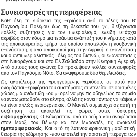
Συνεισφορές της περιφέρειας
Καθ' όλη τη διάρκεια της περιόδου από το τέλος του Β'
Παγκοσμίου Πολέμου έως τη δεκαετία του '70, διεξάγονται
πολλές συζητήσεις για τον ιμπεριαλισμό, επειδή υπάρχει
ακριβώς στον κόσμο μια τεράστια ανάπτυξη του κινήματος κατά
της αποικιοκρατίας, τμήμα του οποίου αποτελούν η κουβανική
επανάσταση, η απο-αποικιοποίηση στην Αφρική, η επανάσταση
και ο αντιιμπεριαλιστικός πόλεμος του Βιετνάμ, οι επαναστάσεις
στη Νικαράγουα και στο Ελ Σαλβαδόρ στην Κεντρική Αμερική.
Από αυτούς τους αγώνες θα προκύψουν πολλές συνεισφορές
από τον Παγκόσμιο Νότο. Θα αναφέρουμε δύο θεμελιώδεις.
Ως αποτέλεσμα της προηγούμενης περιόδου, σε αυτό που
ονομάζεται περιφέρεια του συστήματος συντελείται σε ορισμένες
χώρες μια ανάπτυξη που μπορεί να μην τις οδηγεί ώς το σημείο
να ενσωματωθούν στο κέντρο, αλλά τις κάνει πάντως να πάψουν
να είναι απλώς περιφερειακές. Ο Μαντέλ συμμετέχει σε αυτή τη
συζήτηση και αποκαλεί τις χώρες αυτές
ύστερης
εκβιομηχάνισης
. Ο Βάλερσταϊν, από το ρεύμα που αναφέρεται
στον Μαρξ, τον Βέμπερ και τον Μπροντέλ,
τις αποκαλεί
ημιπεριφερειακές
. Και από τη λατινοαμερικάνικη μαρξιστική
θεωρία της εξάρτησης -που αποτελεί την αριστερή πτέρυγα των