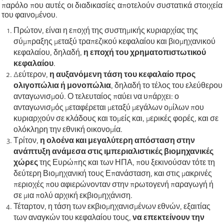
παρόλο που αυτές οι διαδικασίες αποτελούν συστατικά στοιχεία
του φαινομένου.
Πρώτον, είναι η εποχή της συστημικής κυριαρχίας της
σύμπραξης μεταξύ τραπεζικού κεφαλαίου και βιομηχανικού
κεφαλαίου, δηλαδή,
η εποχή του χρηματοπιστωτικού
κεφαλαίου
.
Δεύτερον,
η αυξανόμενη τάση του κεφαλαίο προς
ολιγοπώλια ή μονοπώλια
, δηλαδή το τέλος του ελεύθερου
ανταγωνισμού. Ο τελευταίος παύει να υπάρχει: ο
ανταγωνισμός μεταφέρεται μεταξύ μεγάλων ομίλων που
κυριαρχούν σε κλάδους και τομείς και, μερικές φορές, και σε
ολόκληρη την εθνική οικονομία.
Τρίτον,
η ολοένα και μεγαλύτερη απόσταση στην
ανάπτυξη ανάμεσα στις ιμπεριαλιστικές βιομηχανικές
χώρες
της Ευρώπης και των ΗΠΑ, που ξεκινούσαν τότε τη
δεύτερη Βιομηχανική τους Επανάσταση, και στις μακρινές
περιοχές που αφιερώνονταν στην πρωτογενή παραγωγή ή
σε μια πολύ αρχική εκβιομηχάνιση.
Τέταρτον, η τάση των εκβιομηχανισμένων εθνών, εξαιτίας
των αναγκών του κεφαλαίου τους,
να επεκτείνουν την