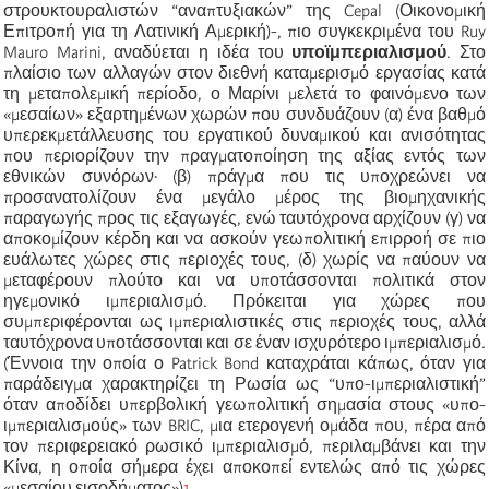
στρουκτουραλιστών “αναπτυξιακών” της Cepal (Οικονομική
Επιτροπή για τη Λατινική Αμερική)-, πιο συγκεκριμένα του Ruy
Mauro Marini, αναδύεται η ιδέα του
υποϊμπεριαλισμού
. Στο
πλαίσιο των αλλαγών στον διεθνή καταμερισμό εργασίας κατά
τη μεταπολεμική περίοδο, ο Μαρίνι μελετά το φαινόμενο των
«μεσαίων» εξαρτημένων χωρών που συνδυάζουν (α) ένα βαθμό
υπερεκμετάλλευσης του εργατικού δυναμικού και ανισότητας
που περιορίζουν την πραγματοποίηση της αξίας εντός των
εθνικών συνόρων· (β) πράγμα που τις υποχρεώνει να
προσανατολίζουν ένα μεγάλο μέρος της βιομηχανικής
παραγωγής προς τις εξαγωγές, ενώ ταυτόχρονα αρχίζουν (γ) να
αποκομίζουν κέρδη και να ασκούν γεωπολιτική επιρροή σε πιο
ευάλωτες χώρες στις περιοχές τους, (δ) χωρίς να παύουν να
μεταφέρουν πλούτο και να υποτάσσονται πολιτικά στον
ηγεμονικό ιμπεριαλισμό. Πρόκειται για χώρες που
συμπεριφέρονται ως ιμπεριαλιστικές στις περιοχές τους, αλλά
ταυτόχρονα υποτάσσονται και σε έναν ισχυρότερο ιμπεριαλισμό.
(Έννοια την οποία ο Patrick Bond καταχράται κάπως, όταν για
παράδειγμα χαρακτηρίζει τη Ρωσία ως “υπο-ιμπεριαλιστική”
όταν αποδίδει υπερβολική γεωπολιτική σημασία στους «υπο-
ιμπεριαλισμούς» των BRIC, μια ετερογενή ομάδα που, πέρα από
τον περιφερειακό ρωσικό ιμπεριαλισμό, περιλαμβάνει και την
Κίνα, η οποία σήμερα έχει αποκοπεί εντελώς από τις χώρες
«μεσαίου εισοδήματος»)
1
.