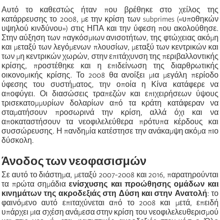
Αυτό το καθεστώς ήταν που βρέθηκε στο χείλος της
κατάρρευσης το 2008, με την κρίση των subprimes («υποθηκών
υψηλού κινδύνου») στις ΗΠΑ και την ύφεση που ακολούθησε.
Στην αύξηση των παγκόσμιων ανισοτήτων, της φτώχειας ακόμη
και μεταξύ των λεγόμενων πλουσίων, μεταξύ των κεντρικών και
των μη κεντρικών χωρών, στην επιτάχυνση της περιβαλλοντικής
κρίσης, προστέθηκε και η επιδείνωση της διαρθρωτικής
οικονομικής κρίσης. Το 2008 θα ανοίξει μια μεγάλη περίοδο
ύφεσης του συστήματος, την οποία η Κίνα κατάφερε να
αποφύγει. Οι διασώσεις τραπεζών και επιχειρήσεων ύψους
τρισεκατομμυρίων δολαρίων από τα κράτη κατάφεραν να
σταματήσουν προσωρινά την κρίση, αλλά όχι και να
αποκαταστήσουν τα νεοφιλελεύθερα πρότυπα κέρδους και
συσσώρευσης. Η πανδημία κατέστησε την ανάκαμψη ακόμα πιο
δύσκολη.
Άνοδος των νεοφασισμών
Σε αυτό το διάστημα, μεταξύ 2007-2008 και 2016, παρατηρούνται
τα πρώτα σημάδια
ενίσχυσης και προώθησης ομάδων και
κινημάτων της ακροδεξιάς στη Δύση και στην Ανατολή
: το
φαινόμενο αυτό επιταχύνεται από το 2008 και μετά, επειδή
υπάρχει μια σχέση ανάμεσα στην κρίση του νεοφιλελευθερισμού