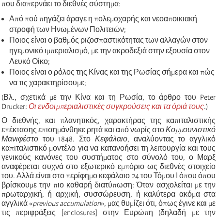
που διαπερνάει το διεθνές σύστημα:
Από πού πηγάζει άραγε η πολεμοχαρής και νεοαποικιακή
στροφή των Ηνωμένων Πολιτειών;
Ποιος είναι ο βαθμός ριζοσπαστικότητας των αλλαγών στον
ηγεμονικό ιμπεριαλισμό, με την ακροδεξιά στην εξουσία στον
Λευκό Οίκο;
Ποιος είναι ο ρόλος της Κίνας και της Ρωσίας σήμερα και πώς
να τις χαρακτηρίσουμε;
(Βλ., σχετικά με την Κίνα και τη Ρωσία, το άρθρο του Peter
Drucker:
Οι ενδοιμπεριαλιστικές συγκρούσεις και τα όριά τους
.)
Ο διεθνής, και πλανητικός, χαρακτήρας της καπιταλιστικής
επέκτασης επισημάνθηκε ρητά και από νωρίς στο
Κομμουνιστικό
Μανιφέστο
του 1848. Στο
Κεφάλαιο
, αναλύοντας το αγγλικό
καπιταλιστικό μοντέλο για να κατανοήσει τη λειτουργία και τους
γενικούς κανόνες του συστήματος στο σύνολό του, ο Μαρξ
αναφέρεται συχνά στο εξωτερικό εμπόριο ως διεθνές στοιχείο
του. Αλλά είναι στο περίφημο κεφάλαιο 24 του Τόμου Ι όπου όπου
βρίσκουμε την πιο καθαρή διατύπωση: Όταν ασχολείται με την
πρωταρχική, ή αρχική, συσσώρευση, ή καλύτερα ακόμα στα
αγγλικά «
previous accumulation
», μας θυμίζει ότι, όπως έγινε και με
τις περιφράξεις [enclosures] στην Ευρώπη (δηλαδή με την