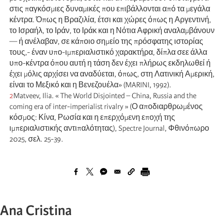
στις παγκόσμιες δυναμικές που επιβάλλονται από τα μεγάλα
κέντρα. Όπως η Βραζιλία, έτσι και χώρες όπως η Αργεντινή,
το Ισραήλ, το Ιράν, το Ιράκ και η Νότια Αφρική αναλαμβάνουν
— ή ανέλαβαν, σε κάποιο σημείο της πρόσφατης ιστορίας
τους,- έναν υπο-ιμπεριαλιστικό χαρακτήρα, δίπλα σεε άλλα
υπο-κέντρα όπου αυτή η τάση δεν έχει πλήρως εκδηλωθεί ή
έχει μόλις αρχίσει να αναδύεται, όπως, στη Λατινική Αμερική,
είναι το Μεξικό και η Βενεζουέλα» (MARINI, 1992).
2
Matveev, Ilia. « The World Disjointed – China, Russia and the
coming era of inter-imperialist rivalry » (Ο αποδιαρθρωμένος
κόσμος: Κίνα, Ρωσία και η επερχόμενη εποχή της
ιμπεριαλιστικής αντιπαλότητας), Spectre Journal, Φθινόπωρο
2025, σελ. 25-39.
Ana Cristina