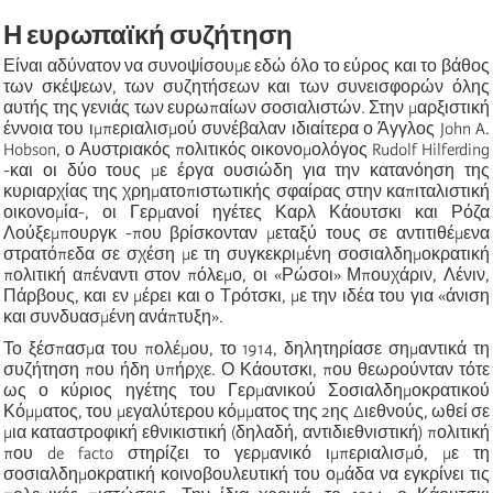
Η ευρωπαϊκή συζήτηση
Είναι αδύνατον να συνοψίσουμε εδώ όλο το εύρος και το βάθος
των σκέψεων, των συζητήσεων και των συνεισφορών όλης
αυτής της γενιάς των ευρωπαίων σοσιαλιστών. Στην μαρξιστική
έννοια του ιμπεριαλισμού συνέβαλαν ιδιαίτερα ο Άγγλος John A.
Hobson, ο Αυστριακός πολιτικός οικονομολόγος Rudolf Hilferding
-και οι δύο τους με έργα ουσιώδη για την κατανόηση της
κυριαρχίας της χρηματοπιστωτικής σφαίρας στην καπιταλιστική
οικονομία-, οι Γερμανοί ηγέτες Καρλ Κάουτσκι και Ρόζα
Λούξεμπουργκ -που βρίσκονταν μεταξύ τους σε αντιτιθέμενα
στρατόπεδα σε σχέση με τη συγκεκριμένη σοσιαλδημοκρατική
πολιτική απέναντι στον πόλεμο, οι «Ρώσοι» Μπουχάριν, Λένιν,
Πάρβους, και εν μέρει και ο Τρότσκι, με την ιδέα του για «άνιση
και συνδυασμένη ανάπτυξη».
Το ξέσπασμα του πολέμου, το 1914, δηλητηρίασε σημαντικά τη
συζήτηση που ήδη υπήρχε. Ο Κάουτσκι, που θεωρούνταν τότε
ως ο κύριος ηγέτης του Γερμανικού Σοσιαλδημοκρατικού
Κόμματος, του μεγαλύτερου κόμματος της 2ης Διεθνούς, ωθεί σε
μια καταστροφική εθνικιστική (δηλαδή, αντιδιεθνιστική) πολιτική
που de facto στηρίζει το γερμανικό ιμπεριαλισμό, με τη
σοσιαλδημοκρατική κοινοβουλευτική του ομάδα να εγκρίνει τις