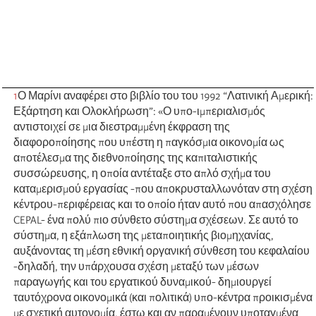
1
Ο Μαρίνι αναφέρει στο βιβλίο του του 1992 “Λατινική Αμερική:
Εξάρτηση και Ολοκλήρωση”: «Ο υπο-ιμπεριαλισμός
αντιστοιχεί σε μια διεστραμμένη έκφραση της
διαφοροποίησης που υπέστη η παγκόσμια οικονομία ως
αποτέλεσμα της διεθνοποίησης της καπιταλιστικής
συσσώρευσης, η οποία αντέταξε στο απλό σχήμα του
καταμερισμού εργασίας -που αποκρυσταλλωνόταν στη σχέση
κέντρου-περιφέρειας και το οποίο ήταν αυτό που απασχόλησε
CEPAL- ένα πολύ πιο σύνθετο σύστημα σχέσεων. Σε αυτό το
σύστημα, η εξάπλωση της μεταποιητικής βιομηχανίας,
αυξάνοντας τη μέση εθνική οργανική σύνθεση του κεφαλαίου
-δηλαδή, την υπάρχουσα σχέση μεταξύ των μέσων
παραγωγής και του εργατικού δυναμικού- δημιουργεί
ταυτόχρονα οικονομικά (και πολιτικά) υπο-κέντρα προικισμένα
με σχετική αυτονομία, έστω και αν παραμένουν υποταγμένα