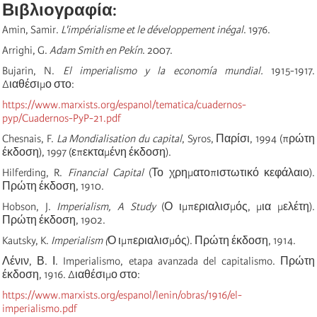
Βιβλιογραφία:
Amin, Samir.
L'impérialisme et le développement inégal
. 1976.
Arrighi, G.
Adam Smith en Pekín
. 2007.
Bujarin, N.
El imperialismo y la economía mundial.
1915-1917.
Διαθέσιμο στο:
https://www.marxists.org/espanol/tematica/cuadernos-
pyp/Cuadernos-PyP-21.pdf
Chesnais, F.
La Mondialisation du capital
, Syros, Παρίσι, 1994 (πρώτη
έκδοση), 1997 (επεκταμένη έκδοση).
Hilferding, R.
Financial Capital
(Το χρηματοπιστωτικό κεφάλαιο).
Πρώτη έκδοση, 1910.
Hobson, J.
Imperialism, A Study
(Ο ιμπεριαλισμός, μια μελέτη).
Πρώτη έκδοση, 1902.
Kautsky, K.
Imperialism (
Ο ιμπεριαλισμός). Πρώτη έκδοση, 1914.
Λένιν, Β. Ι. Imperialismo, etapa avanzada del capitalismo. Πρώτη
έκδοση, 1916. Διαθέσιμο στο:
https://www.marxists.org/espanol/lenin/obras/1916/el-
imperialismo.pdf