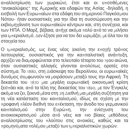
απαλλοτρίωση των χωρικών), έτσι και οι υποτιθέμενες
“ανακαλύψεις” της Αμερικής και εδαφών της Ασίας -δηλαδή, η
εισβολή των Ευρωπαίων στα εδάφη του σημερινού Παγκόσμιου
Νότου- ήταν ουσιαστικές για την ίδια τη συσσώρευση και την
εκβιομηχάνιση των ευρωπαϊκών κέντρων και, στη συνέχεια, και
των ΗΠΑ. Ο Μαρξ, βέβαια, απήχε ακόμα πολύ από το να μιλήσει
για ιμπεριαλισμό. Δεν έζησε για να τον δει ωριμάζει, με όλα του τα
στοιχεία του.
Ο ιμπεριαλισμός, ως ένας νέος (εκείνη την εποχή) τρόπος
λειτουργίας, ουσιαστικός για την καπιταλιστική ανάπτυξη,
αρχίζει να διαμορφώνεται στο τελευταίο τέταρτο του 19ου αιώνα,
όταν ουσιαστικές αλλαγές γίνονται απολύτως ορατές στο
σύστημα. Το 1880, στη Διάσκεψη του Βερολίνου, οι ευρωπαϊκές
δυνάμεις συμφωνούν να μοιράσουν μεταξύ τους την Αφρική. Τη
δεκαετία του 1870 μια μεγάλη ευρωπαϊκή οικονομική κρίση
ξεσπάει και, από τα τέλη της δεκαετίας του 1890, με τον Ένγκελς
ακόμα να ζει, ξεκινά μέσα στη 2η Διεθνή μια μεγάλη συζήτηση για
τη νέα κατάσταση του καπιταλισμού, ιδίως σε σχέση με την
προφανή πλέον διεθνή του επέκταση, την άνοδο του γερμανικού
καπιταλισμού στην Ευρώπη, την ενίσχυση του
αποικιοκρατισμού μέσα από νέες και πιο βίαιες μεθόδους
απαλλοτρίωσης του πλούτου στις αποικίες, καθώς και τα
προμηνύματα πολέμου μεταξύ των ιμπεριαλιστικών χωρών.