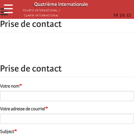
Aller
Quatrième internationale
☰
au
☰
Fourth International /
Cuarta Internacional
contenu
Prise de contact
principal
Prise de contact
Votre nom
Votre adresse de courriel
Subject