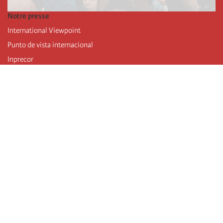
Notre presse
International Viewpoint
Punto de vista internacional
Inprecor
Facebook
Twitter
Mastodon
Telegram
L’Internationale
Dernier congrès de l’Internationale
Déclarations du bureau exécutif
Institut de formation (IIRE)
Jeunes
Auteurs
Vidéos
Flux RSS