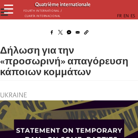
Παράκαμψη
Quatrième internationale
☰
προς
☰
Fourth International /
Cuarta Internacional
το
κυρίως
περιεχόμενο
Δήλωση για την
«προσωρινή» απαγόρευση
κάποιων κομμάτων
UKRAINE