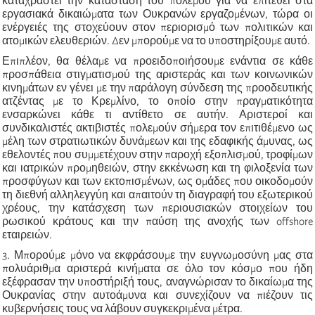
καταχραστεί την κατάσταση του πολέμου για να επιτεθεί στα
εργασιακά δικαιώματα των Ουκρανών εργαζομένων, τώρα οι
ενέργειές της στοχεύουν στον περιορισμό των πολιτικών και
ατομικών ελευθεριών. Δεν μπορούμε να το υποστηρίξουμε αυτό.
Επιπλέον, θα θέλαμε να προειδοποιήσουμε ενάντια σε κάθε
προσπάθεια στιγματισμού της αριστεράς και των κοινωνικών
κινημάτων εν γένει με την παράλογη σύνδεση της προοδευτικής
ατζέντας με το Κρεμλίνο, το οποίο στην πραγματικότητα
ενσαρκώνει κάθε τι αντίθετο σε αυτήν. Αριστεροί και
συνδικαλιστές ακτιβιστές πολεμούν σήμερα τον επιτιθέμενο ως
μέλη των στρατιωτικών δυνάμεων και της εδαφικής άμυνας, ως
εθελοντές που συμμετέχουν στην παροχή εξοπλισμού, τροφίμων
και ιατρικών προμηθειών, στην εκκένωση και τη φιλοξενία των
προσφύγων και των εκτοπισμένων, ως ομάδες που οικοδομούν
τη διεθνή αλληλεγγύη και απαιτούν τη διαγραφή του εξωτερικού
χρέους, την κατάσχεση των περιουσιακών στοιχείων του
ρωσικού κράτους και την παύση της ανοχής των offshore
εταιρειών.
3. Μπορούμε μόνο να εκφράσουμε την ευγνωμοσύνη μας στα
πολυάριθμα αριστερά κινήματα σε όλο τον κόσμο που ήδη
εξέφρασαν την υποστήριξή τους, αναγνώρισαν το δικαίωμα της
Ουκρανίας στην αυτοάμυνα και συνεχίζουν να πιέζουν τις
κυβερνήσεις τους να λάβουν συγκεκριμένα μέτρα.