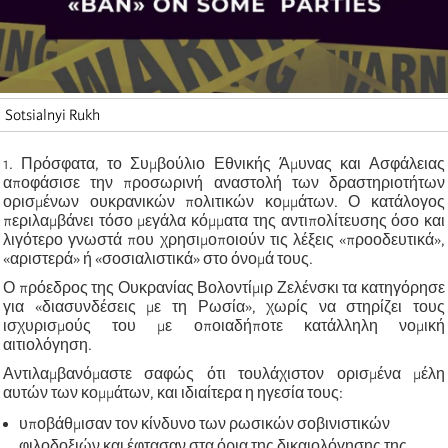
Sotsialnyi Rukh
1. Πρόσφατα, το Συμβούλιο Εθνικής Άμυνας και Ασφάλειας
αποφάσισε την προσωρινή αναστολή των δραστηριοτήτων
ορισμένων ουκρανικών πολιτικών κομμάτων. Ο κατάλογος
περιλαμβάνει τόσο μεγάλα κόμματα της αντιπολίτευσης όσο και
λιγότερο γνωστά που χρησιμοποιούν τις λέξεις «προοδευτικά»,
«αριστερά» ή «σοσιαλιστικά» στο όνομά τους.
Ο πρόεδρος της Ουκρανίας Βολοντίμιρ Ζελένσκι τα κατηγόρησε
για «διασυνδέσεις με τη Ρωσία», χωρίς να στηρίζει τους
ισχυρισμούς του με οποιαδήποτε κατάλληλη νομική
αιτιολόγηση.
Αντιλαμβανόμαστε σαφώς ότι τουλάχιστον ορισμένα μέλη
αυτών των κομμάτων, και ιδιαίτερα η ηγεσία τους:
υποβάθμισαν τον κίνδυνο των ρωσικών σοβινιστικών
φιλοδοξιών και έφτασαν στα όρια της δικαιολόγησης της