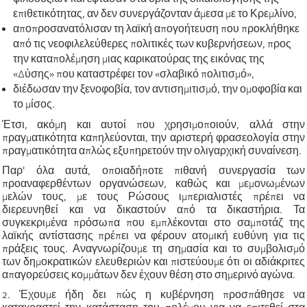
επιθετικότητας, αν δεν συνεργάζονταν άμεσα με το Κρεμλίνο,
αποπροσανατόλισαν τη λαϊκή απογοήτευση που προκλήθηκε
από τις νεοφιλελεύθερες πολιτικές των κυβερνήσεων, προς
την καταπολέμηση μιας καρικατούρας της εικόνας της
«Δύσης» που καταστρέφει τον «σλαβικό πολιτισμό»,
διέδωσαν την ξενοφοβία, τον αντισημιτισμό, την ομοφοβία και
το μίσος.
Έτσι, ακόμη και αυτοί που χρησιμοποιούν, αλλά στην
πραγματικότητα καπηλεύονται, την αριστερή φρασεολογία στην
πραγματικότητα απλώς εξυπηρετούν την ολιγαρχική συναίνεση.
Παρ' όλα αυτά, οποιαδήποτε πιθανή συνεργασία των
προαναφερθέντων οργανώσεων, καθώς και μεμονωμένων
μελών τους, με τους Ρώσους ιμπεριαλιστές πρέπει να
διερευνηθεί και να δικαστούν από τα δικαστήρια. Τα
συγκεκριμένα πρόσωπα που εμπλέκονται στο σαμποτάζ της
λαϊκής αντίστασης πρέπει να φέρουν ατομική ευθύνη για τις
πράξεις τους. Αναγνωρίζουμε τη σημασία και το συμβολισμό
των δημοκρατικών ελευθεριών και πιστεύουμε ότι οι αδιάκριτες
απαγορεύσεις κομμάτων δεν έχουν θέση στο σημερινό αγώνα.
2. Έχουμε ήδη δει πώς η κυβέρνηση προσπάθησε να