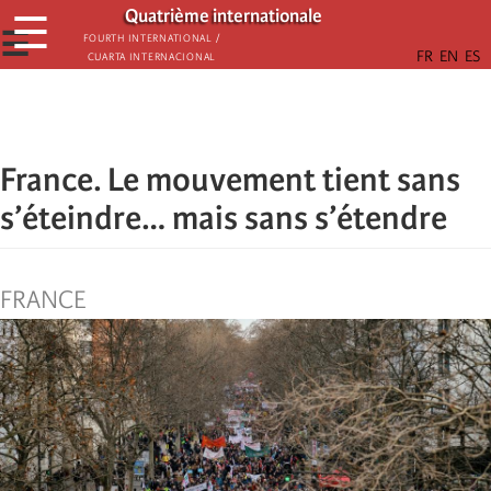
Aller
Quatrième internationale
☰
au
☰
Fourth International /
Cuarta Internacional
contenu
principal
France. Le mouvement tient sans
s’éteindre… mais sans s’étendre
FRANCE