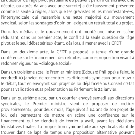
décote, ou après 64 ans avec une surcote] a été faussement présentée
comme la seule à régler, alors que les grévistes et les manifestant-e-s,
l’intersyndicale qui rassemble une nette majorité du mouvement
syndical, selon les sondages d’opinion, exigent un retrait total du projet.
Donc les médias et le gouvernement ont monté une mise en scène
réduisant, dans un premier acte, le conflit à la seule question de l’âge
pivot et le seul débat sérieux étant, dès lors, à mener avec la CFDT.
Dans un deuxième acte, la CFDT a proposé la tenue d’une grande
conférence sur le financement des retraites, comme proposition visant à
redonner vigueur au «dialogue social».
Dans un troisième acte, le Premier ministre (Edouard Philippe) a feint, le
vendredi 10 janvier, de rencontrer les dirigeants syndicaux pour rouvrir
le débat, tout en envoyant son projet de loi déjà ficelé au Conseil d’Etat
pour sa validation et sa présentation au Parlement le 22 janvier.
Dans un quatrième acte, par un courrier envoyé samedi aux directions
syndicales, le Premier ministre vient de proposer de «retirer
provisoirement», pour deux mois, l’âge pivot à 64 ans de son projet de
loi, cela permettant de mettre en scène une conférence sur le
financement qui se tiendrait de février à avril, avant les décisions
législatives finales. La proposition cynique faite aux syndicats étant de
trouver dans ce laps de temps une proposition alternative pouvant