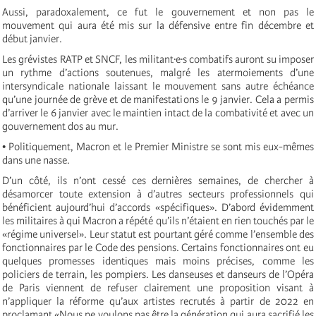
Aussi, paradoxalement, ce fut le gouvernement et non pas le
mouvement qui aura été mis sur la défensive entre fin décembre et
début janvier.
Les grévistes RATP et SNCF, les militant·e·s combatifs auront su imposer
un rythme d’actions soutenues, malgré les atermoiements d’une
intersyndicale nationale laissant le mouvement sans autre échéance
qu’une journée de grève et de manifestations le 9 janvier. Cela a permis
d’arriver le 6 janvier avec le maintien intact de la combativité et avec un
gouvernement dos au mur.
• Politiquement, Macron et le Premier Ministre se sont mis eux-mêmes
dans une nasse.
D’un côté, ils n’ont cessé ces dernières semaines, de chercher à
désamorcer toute extension à d’autres secteurs professionnels qui
bénéficient aujourd’hui d’accords «spécifiques». D’abord évidemment
les militaires à qui Macron a répété qu’ils n’étaient en rien touchés par le
«régime universel». Leur statut est pourtant géré comme l’ensemble des
fonctionnaires par le Code des pensions. Certains fonctionnaires ont eu
quelques promesses identiques mais moins précises, comme les
policiers de terrain, les pompiers. Les danseuses et danseurs de l’Opéra
de Paris viennent de refuser clairement une proposition visant à
n’appliquer la réforme qu’aux artistes recrutés à partir de 2022 en
proclamant «Nous ne voulons pas être la génération qui aura sacrifié les