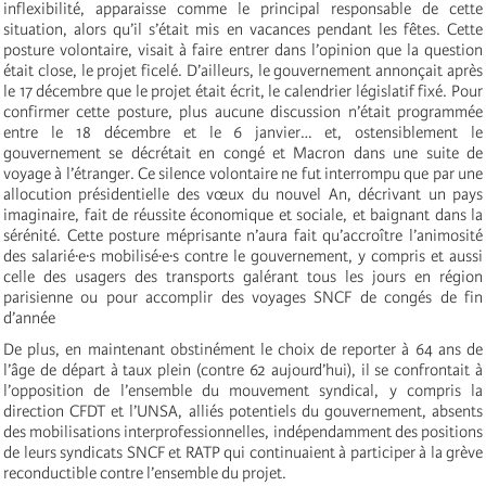
inflexibilité, apparaisse comme le principal responsable de cette
situation, alors qu’il s’était mis en vacances pendant les fêtes. Cette
posture volontaire, visait à faire entrer dans l’opinion que la question
était close, le projet ficelé. D’ailleurs, le gouvernement annonçait après
le 17 décembre que le projet était écrit, le calendrier législatif fixé. Pour
confirmer cette posture, plus aucune discussion n’était programmée
entre le 18 décembre et le 6 janvier… et, ostensiblement le
gouvernement se décrétait en congé et Macron dans une suite de
voyage à l’étranger. Ce silence volontaire ne fut interrompu que par une
allocution présidentielle des vœux du nouvel An, décrivant un pays
imaginaire, fait de réussite économique et sociale, et baignant dans la
sérénité. Cette posture méprisante n’aura fait qu’accroître l’animosité
des salarié·e·s mobilisé·e·s contre le gouvernement, y compris et aussi
celle des usagers des transports galérant tous les jours en région
parisienne ou pour accomplir des voyages SNCF de congés de fin
d’année
De plus, en maintenant obstinément le choix de reporter à 64 ans de
l’âge de départ à taux plein (contre 62 aujourd’hui), il se confrontait à
l’opposition de l’ensemble du mouvement syndical, y compris la
direction CFDT et l’UNSA, alliés potentiels du gouvernement, absents
des mobilisations interprofessionnelles, indépendamment des positions
de leurs syndicats SNCF et RATP qui continuaient à participer à la grève
reconductible contre l’ensemble du projet.