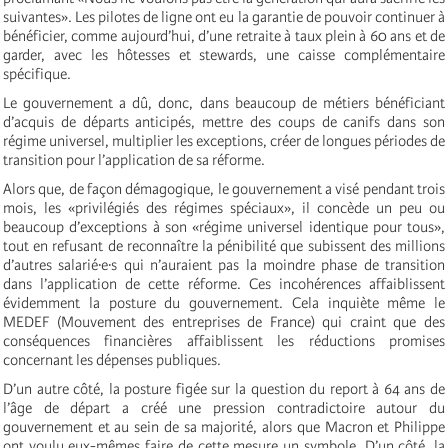
suivantes». Les pilotes de ligne ont eu la garantie de pouvoir continuer à
bénéficier, comme aujourd’hui, d’une retraite à taux plein à 60 ans et de
garder, avec les hôtesses et stewards, une caisse complémentaire
spécifique.
Le gouvernement a dû, donc, dans beaucoup de métiers bénéficiant
d’acquis de départs anticipés, mettre des coups de canifs dans son
régime universel, multiplier les exceptions, créer de longues périodes de
transition pour l’application de sa réforme.
Alors que, de façon démagogique, le gouvernement a visé pendant trois
mois, les «privilégiés des régimes spéciaux», il concède un peu ou
beaucoup d’exceptions à son «régime universel identique pour tous»,
tout en refusant de reconnaître la pénibilité que subissent des millions
d’autres salarié·e·s qui n’auraient pas la moindre phase de transition
dans l’application de cette réforme. Ces incohérences affaiblissent
évidemment la posture du gouvernement. Cela inquiète même le
MEDEF (Mouvement des entreprises de France) qui craint que des
conséquences financières affaiblissent les réductions promises
concernant les dépenses publiques.
D’un autre côté, la posture figée sur la question du report à 64 ans de
l’âge de départ a créé une pression contradictoire autour du
gouvernement et au sein de sa majorité, alors que Macron et Philippe
ont voulu eux-mêmes faire de cette mesure un symbole. D’un côté, la