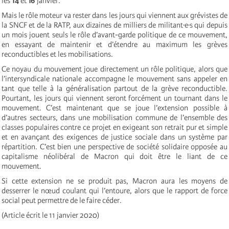
les
14
et
16
janvier.
Mais le rôle moteur va rester dans les jours qui viennent aux grévistes de
la SNCF et de la RATP, aux dizaines de milliers de militant·e·s qui depuis
un mois jouent seuls le rôle d’avant-garde politique de ce mouvement,
en essayant de maintenir et d’étendre au maximum les grèves
reconductibles et les mobilisations.
Ce noyau du mouvement joue directement un rôle politique, alors que
l’intersyndicale nationale accompagne le mouvement sans appeler en
tant que telle à la généralisation partout de la grève reconductible.
Pourtant, les jours qui viennent seront forcément un tournant dans le
mouvement. C’est maintenant que se joue l’extension possible à
d’autres secteurs, dans une mobilisation commune de l’ensemble des
classes populaires contre ce projet en exigeant son retrait pur et simple
et en avançant des exigences de justice sociale dans un système par
répartition. C’est bien une perspective de société solidaire opposée au
capitalisme néolibéral de Macron qui doit être le liant de ce
mouvement.
Si cette extension ne se produit pas, Macron aura les moyens de
desserrer le nœud coulant qui l’entoure, alors que le rapport de force
social peut permettre de le faire céder.
(Article écrit le 11 janvier 2020)