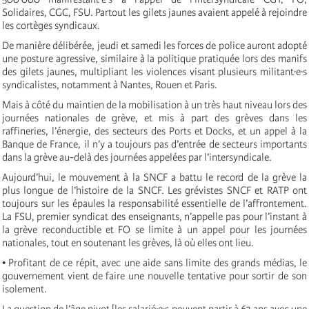
Solidaires, CGC, FSU. Partout les gilets jaunes avaient appelé à rejoindre
les cortèges syndicaux.
De manière délibérée, jeudi et samedi les forces de police auront adopté
une posture agressive, similaire à la politique pratiquée lors des manifs
des gilets jaunes, multipliant les violences visant plusieurs militant·e·s
syndicalistes, notamment à Nantes, Rouen et Paris.
Mais à côté du maintien de la mobilisation à un très haut niveau lors des
journées nationales de grève, et mis à part des grèves dans les
raffineries, l’énergie, des secteurs des Ports et Docks, et un appel à la
Banque de France, il n’y a toujours pas d’entrée de secteurs importants
dans la grève au-delà des journées appelées par l’intersyndicale.
Aujourd’hui, le mouvement à la SNCF a battu le record de la grève la
plus longue de l’histoire de la SNCF. Les grévistes SNCF et RATP ont
toujours sur les épaules la responsabilité essentielle de l’affrontement.
La FSU, premier syndicat des enseignants, n’appelle pas pour l’instant à
la grève reconductible et FO se limite à un appel pour les journées
nationales, tout en soutenant les grèves, là où elles ont lieu.
• Profitant de ce répit, avec une aide sans limite des grands médias, le
gouvernement vient de faire une nouvelle tentative pour sortir de son
isolement.
La question de l’âge pivot [les salarié·e·s peuvent partir à 62 ans avec une