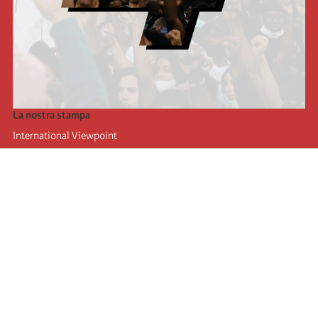
La nostra stampa
International Viewpoint
Punto de vista internacional
Inprecor
Facebook
Twitter
L’Internazionale
Ultimo congresso dell'internazionale
Dichiarazioni del bureau esecutivo
Istituto di formazione (IIRE)
Giovani