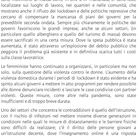
localizzate sui luoghi di lavoro, nei quartieri e nelle comunità, che
mostrano anche il rifiuto dei lockdown e delle politiche repressive che
cercano di compensare la mancanza di piani dei governi per la
prevedibile seconda ondata. Sempre più chiaramente le politiche dei
governi favoriscono le grandi imprese, anche se alcuni settori, (in
particolare quello alberghiero e quello del turismo di massa) devono
essere sacrificati in una certa misura. Dove la spesa pubblica è stata
aumentata, è stato attraverso un’esplosione del debito pubblico che
peggiora il problema già esistente e in definitiva scarica tutti i costi
sulla classe lavoratrice.
Le femministe hanno continuato a organizzarsi, in particolare ma non
solo, sulla questione della violenza contro le donne. L’aumento della
violenza domestica durante i periodi di lockdown è stato evidente e ha
spinto alcuni governi a mettere in atto programmi per rendere possibile
alle donne denunciare incidenti e lasciare le case condivise con partner
violenti. Queste misure, come altre nella pandemia, sono state
insufficienti e di troppo breve durata.
Uno dei settori che concentra le contraddizioni è quello dell’istruzione,
con il rischio di infezioni nel mettere insieme diverse generazioni in
condizioni nelle quali le misure di distanziamento e le barriere fisiche
sono difficili da realizzare; c’è il diritto delle persone giovani a
un’istruzione decente, dove l’insegnamento online è una risposta