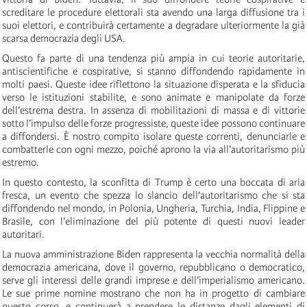
screditare le procedure elettorali sta avendo una larga diffusione tra i
suoi elettori, e contribuirà certamente a degradare ulteriormente la già
scarsa democrazia degli USA.
Questo fa parte di una tendenza più ampia in cui teorie autoritarie,
antiscientifiche e cospirative, si stanno diffondendo rapidamente in
molti paesi. Queste idee riflettono la situazione disperata e la sfiducia
verso le istituzioni stabilite, e sono animate e manipolate da forze
dell’estrema destra. In assenza di mobilitazioni di massa e di vittorie
sotto l’impulso delle forze progressiste, queste idee possono continuare
a diffondersi. È nostro compito isolare queste correnti, denunciarle e
combatterle con ogni mezzo, poiché aprono la via all’autoritarismo più
estremo.
In questo contesto, la sconfitta di Trump è certo una boccata di aria
fresca, un evento che spezza lo slancio dell’autoritarismo che si sta
diffondendo nel mondo, in Polonia, Ungheria, Turchia, India, Flippine e
Brasile, con l’eliminazione del più potente di questi nuovi leader
autoritari.
La nuova amministrazione Biden rappresenta la vecchia normalità della
democrazia americana, dove il governo, repubblicano o democratico,
serve gli interessi delle grandi imprese e dell’imperialismo americano.
Le sue prime nomine mostrano che non ha in progetto di cambiare
questo corso, e continuerà a prendere le distanze dagli elementi di