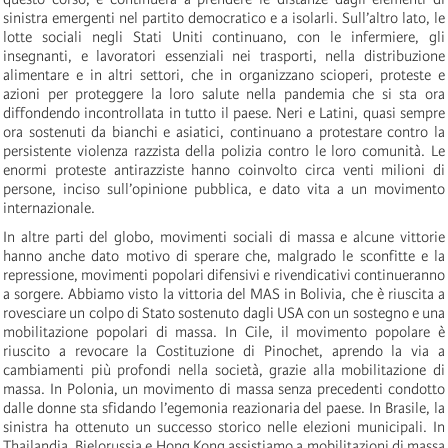
sinistra emergenti nel partito democratico e a isolarli. Sull’altro lato, le
lotte sociali negli Stati Uniti continuano, con le infermiere, gli
insegnanti, e lavoratori essenziali nei trasporti, nella distribuzione
alimentare e in altri settori, che in organizzano scioperi, proteste e
azioni per proteggere la loro salute nella pandemia che si sta ora
diffondendo incontrollata in tutto il paese. Neri e Latini, quasi sempre
ora sostenuti da bianchi e asiatici, continuano a protestare contro la
persistente violenza razzista della polizia contro le loro comunità. Le
enormi proteste antirazziste hanno coinvolto circa venti milioni di
persone, inciso sull’opinione pubblica, e dato vita a un movimento
internazionale.
In altre parti del globo, movimenti sociali di massa e alcune vittorie
hanno anche dato motivo di sperare che, malgrado le sconfitte e la
repressione, movimenti popolari difensivi e rivendicativi continueranno
a sorgere. Abbiamo visto la vittoria del MAS in Bolivia, che è riuscita a
rovesciare un colpo di Stato sostenuto dagli USA con un sostegno e una
mobilitazione popolari di massa. In Cile, il movimento popolare è
riuscito a revocare la Costituzione di Pinochet, aprendo la via a
cambiamenti più profondi nella società, grazie alla mobilitazione di
massa. In Polonia, un movimento di massa senza precedenti condotto
dalle donne sta sfidando l’egemonia reazionaria del paese. In Brasile, la
sinistra ha ottenuto un successo storico nelle elezioni municipali. In
Thailandia, Bielorussia e Hong Kong assistiamo a mobilitazioni di massa