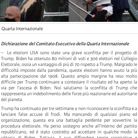
Quarta Internazionale
Dichiarazione del Comitato Esecutivo della Quarta Internazionale
– Le elezioni USA sono state una grave sconfitta per il progetto di
Trump. Biden ha ottenuto 80 milioni di voti e 306 elettori nel Collegio
Elettorale, ossia un vantaggio di più di 70 rispetto a Trump. Malgrado le
difficoltà imposte dalla pandemia, queste elezioni hanno avuto la più
alta partecipazione dal 1908. Questo ampio margine ha reso molto
difficile per Trump continuare a contestare il risultato ed ha aperto la
via per l’ascesa di Biden. Noi salutiamo la sconfitta di Trump che
rapppresenta un indebolimento delle forze più reazionarie ed autoritarie
del pianeta.
Trump ha continuato per tre settimane a non riconoscere la sconfitta e a
lanciare false accuse di frodi. Ma mancando di qualsiasi piano ed
organizzazione, questa era una battaglia perdente per sovvertire la
procedura elettorale. Ha perso sostegno anche all’interno del partito
repubblicano, ed è stato costretto ad accettare in qualche modo la
vittoria di Biden. Tuttavia, il suo diffondere teorie cospirative e