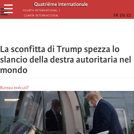
Skip
Quatrième internationale
☰
to
☰
Fourth International /
Cuarta Internacional
main
content
La sconfitta di Trump spezza lo
slancio della destra autoritaria nel
mondo
Bureau exécutif