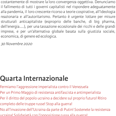
costantemente di mostrare la loro convergenza oggettiva. Denunciamo
il fallimento di tutti i governi capitalisti nel rispondere adeguatamente
alla pandemia, il loro crescente ricorso a teorie cospirative, all’ideologia
reazionaria e all’autoritarismo. Pertanto è urgente lottare per misure
strutturali anticapitaliste (esproprio delle banche, di big pharma,
dell’energia…..), per una tassazione eccezionale dei ricchi e delle grandi
imprese, e per un’alternativa globale basata sulla giustizia sociale,
economica, di genere ed ecologica.
30 Novembre 2020
Quarta Internazionale
Fermiamo l’aggressione imperialista contro il Venezuela
Per un Primo Maggio di resistenza antifascista e antimperialista
Per il diritto del popolo ucraino a decidere sul proprio futuro! Ritiro
completo delle truppe russe! Stop alla guerra!
No all'invasione dell'Ucraina da parte di Putin! Sostenete la resistenza
ucraina! Solidarietà con l'opposizione russa alla guerra!