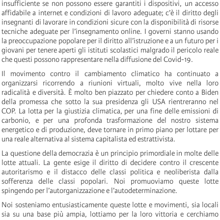
insufficiente se non possono essere garantiti i dispositivi, un accesso
affidabile a internet e condizioni di lavoro adeguate; c’è il diritto degli
insegnanti di lavorare in condizioni sicure con la disponibilità di risorse
tecniche adeguate per l’insegnamento online. I governi stanno usando
la preoccupazione popolare per il diritto all’istruzione e a un futuro per i
giovani per tenere aperti gli istituti scolastici malgrado il pericolo reale
che questi possono rappresentare nella diffusione del Covid-19.
Il movimento contro il cambiamento climatico ha continuato a
organizzarsi ricorrendo a riunioni virtuali, molto vive nella loro
radicalità e diversità. È molto ben piazzato per chiedere conto a Biden
della promessa che sotto la sua presidenza gli USA rientreranno nel
COP. La lotta per la giustizia climatica, per una fine delle emissioni di
carbonio, e per una profonda trasformazione del nostro sistema
energetico e di produzione, deve tornare in primo piano per lottare per
una reale alternativa al sistema capitalista ed estrattivista.
La questione della democrazia è un principio primordiale in molte delle
lotte attuali. La gente esige il diritto di decidere contro il crescente
autoritarismo e il distacco delle classi politica e neoliberista dalla
sofferenza delle classi popolari. Noi promuoviamo queste lotte
spingendo per l’autorganizzazione e l’autodeterminazione.
Noi sosteniamo entusiasticamente queste lotte e movimenti, sia locali
sia su una base più ampia, lottiamo per la loro vittoria e cerchiamo