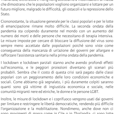
che dimostrano che le popolazioni vogliono organizzarsi e lottare per un
futuro migliore, malgrado le difficoltà, gli ostacoli e la repressione dello
Stato.
Ciononostante, la situazione generale per le classi popolari e per le lotte
di emancipazione rimane molto difficile. La seconda ondata della
pandemia sta colpendo duramente nel mondo con un aumento del
numero dei morti e delle persone che necessitano di terapia intensiva.
Le misure imposte per cercare di bloccare la diffusione del virus sono
sempre meno accettate dalle popolazioni poiché sono viste come
conseguenza della mancanza di un’azione dei governi per allargare e
rafforzare l’assistenza sanitaria nella prima ondata della pandemia.
I lockdown e lockdown parziali stanno anche avendo profondi effetti
sull’economia, e le peggiori proiezioni diventano gli scenari più
probabili. Sembra che il costo di questa crisi sarà pagato dalle classi
popolari con un peggioramento delle loro condizioni economiche e
sociali. Come abbiamo già segnalato, i più duramente colpiti saranno
quanti sono già vittime di ingiustizia economica e sociale, nelle
comunità migranti nere ed etniche, le donne e le persone LGBT.
Inoltre, le misure di lockdown e i coprifuoco vengono usati dai governi
per limitare e restringere le libertà democratiche, rendendo più difficile
l’organizzazione e la mobilitazione. Nondimeno, anche dove non ci
sono movimenti di massa come in Cile o in Thailandia, ci sono lotte