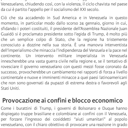
Venezuelano, chiudendo così, con la violenza, il ciclo chavista nel paese
da cui è partito l’appello per il socialismo del XXI secolo.
Ciò che sta accadendo in Sud America e in Venezuela in questo
momento, in particolar modo dallo scorso 24 gennaio, giorno in cui,
sfidando i poteri costituiti, il presidente dell’Assemblea Nazionale Juan
Guaidó si è proclamato presidente sotto l’egida di Trump, è molto più
che un semplice colpo di Stato, che la regione ha tristemente
conosciuto a dozzine nella sua storia. È una manovra interventista
dell’imperialismo che minaccia l’indipendenza del Venzuela e la pace nel
continente. Un intervento militare imperialista in Venezuela
innescherebbe una vasta guerra civile nella regione e, se il tentativo di
rovesciare il governo venezuelano con questi mezzi fosse coronato da
successo, provocherebbe un cambiamento nei rapporti di forza a livello
continentale e nuove e imminenti minacce a quei paesi latinoamericani
che non sono governati da pupazzi di estrema destra o favorevoli agli
Stati Uniti.
Provocazione ai confini e blocco economico
Come i burattini di Trump, i governi di Bolsonaro e Duque hanno
dispiegato truppe brasiliane e colombiane ai confini con il Venezuela,
per forzare l’ingresso dei cosiddetti “aiuti umanitari” al popolo
venezuelano, con il chiaro obiettivo di provocare una reazione in grado