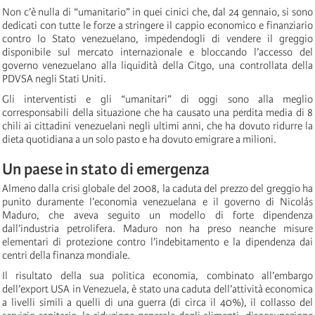
Non c’è nulla di “umanitario” in quei cinici che, dal 24 gennaio, si sono
dedicati con tutte le forze a stringere il cappio economico e finanziario
contro lo Stato venezuelano, impedendogli di vendere il greggio
disponibile sul mercato internazionale e bloccando l’accesso del
governo venezuelano alla liquidità della Citgo, una controllata della
PDVSA negli Stati Uniti.
Gli interventisti e gli “umanitari” di oggi sono alla meglio
corresponsabili della situazione che ha causato una perdita media di 8
chili ai cittadini venezuelani negli ultimi anni, che ha dovuto ridurre la
dieta quotidiana a un solo pasto e ha dovuto emigrare a milioni.
Un paese in stato di emergenza
Almeno dalla crisi globale del 2008, la caduta del prezzo del greggio ha
punito duramente l’economia venezuelana e il governo di Nicolás
Maduro, che aveva seguito un modello di forte dipendenza
dall’industria petrolifera. Maduro non ha preso neanche misure
elementari di protezione contro l’indebitamento e la dipendenza dai
centri della finanza mondiale.
Il risultato della sua politica economia, combinato all’embargo
dell’export USA in Venezuela, è stato una caduta dell’attività economica
a livelli simili a quelli di una guerra (di circa il 40%), il collasso del