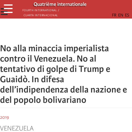
Skip
Quatrième internationale
☰
to
☰
Fourth International /
Cuarta Internacional
main
content
No alla minaccia imperialista
contro il Venezuela. No al
tentativo di golpe di Trump e
Guaidò. In difesa
dell’indipendenza della nazione e
del popolo bolivariano
2019
VENEZUELA