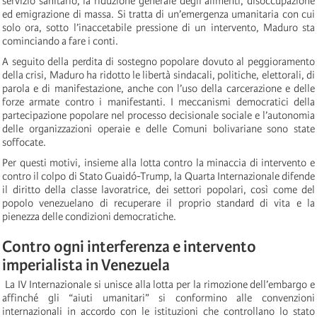
servizio sanitario, la riduzione generale degli alimenti, disoccupazione
ed emigrazione di massa. Si tratta di un’emergenza umanitaria con cui
solo ora, sotto l’inaccetabile pressione di un intervento, Maduro sta
cominciando a fare i conti.
A seguito della perdita di sostegno popolare dovuto al peggioramento
della crisi, Maduro ha ridotto le libertà sindacali, politiche, elettorali, di
parola e di manifestazione, anche con l’uso della carcerazione e delle
forze armate contro i manifestanti. I meccanismi democratici della
partecipazione popolare nel processo decisionale sociale e l’autonomia
delle organizzazioni operaie e delle Comuni bolivariane sono state
soffocate.
Per questi motivi, insieme alla lotta contro la minaccia di intervento e
contro il colpo di Stato Guaidó-Trump, la Quarta Internazionale difende
il diritto della classe lavoratrice, dei settori popolari, così come del
popolo venezuelano di recuperare il proprio standard di vita e la
pienezza delle condizioni democratiche.
Contro ogni interferenza e intervento
imperialista in Venezuela
La IV Internazionale si unisce alla lotta per la rimozione dell’embargo e
affinché gli “aiuti umanitari” si conformino alle convenzioni
internazionali in accordo con le istituzioni che controllano lo stato