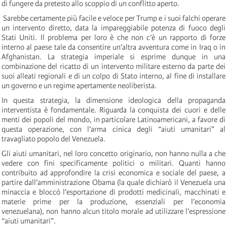
di fungere da pretesto allo scoppio di un conflitto aperto.
Sarebbe certamente più facile e veloce per Trump e i suoi falchi operare
un intervento diretto, data la impareggiabile potenza di fuoco degli
Stati Uniti. Il problema per loro è che non c’è un rapporto di forze
interno al paese tale da consentire un’altra avventura come in Iraq o in
Afghanistan. La strategia imperiale si esprime dunque in una
combinazione del ricatto di un intervento militare esterno da parte dei
suoi alleati regionali e di un colpo di Stato interno, al fine di installare
un governo e un regime apertamente neoliberista.
In questa strategia, la dimensione ideologica della propaganda
interventista è fondamentale. Riguarda la conquista dei cuori e delle
menti dei popoli del mondo, in particolare Latinoamericani, a favore di
questa operazione, con l’arma cinica degli “aiuti umanitari” al
travagliato popolo del Venezuela.
Gli aiuti umanitari, nel loro concetto originario, non hanno nulla a che
vedere con fini specificamente politici o militari. Quanti hanno
contribuito ad approfondire la crisi economica e sociale del paese, a
partire dall’amministrazione Obama (la quale dichiarò il Venezuela una
minaccia e bloccò l’esportazione di prodotti medicinali, macchinati e
materie prime per la produzione, essenziali per l’economia
venezuelana), non hanno alcun titolo morale ad utilizzare l’espressione
“aiuti umanitari”.