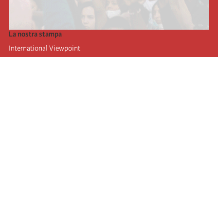
La nostra stampa
International Viewpoint
Punto de vista internacional
Inprecor
Facebook
Twitter
L’Internazionale
Ultimo congresso dell'internazionale
Dichiarazioni del bureau esecutivo
Istituto di formazione (IIRE)
Giovani
Autori
Video
RSS