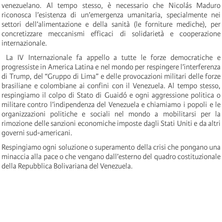
venezuelano. Al tempo stesso, è necessario che Nicolás Maduro
riconosca l’esistenza di un’emergenza umanitaria, specialmente nei
settori dell’alimentazione e della sanità (le forniture mediche), per
concretizzare meccanismi efficaci di solidarietà e cooperazione
internazionale.
La IV Internazionale fa appello a tutte le forze democratiche e
progressiste in America Latina e nel mondo per respingere l’interferenza
di Trump, del “Gruppo di Lima” e delle provocazioni militari delle forze
brasiliane e colombiane ai confini con il Venezuela. Al tempo stesso,
respingiamo il colpo di Stato di Guaidó e ogni aggressione politica o
militare contro l’indipendenza del Venezuela e chiamiamo i popoli e le
organizzazioni politiche e sociali nel mondo a mobilitarsi per la
rimozione delle sanzioni economiche imposte dagli Stati Uniti e da altri
governi sud-americani.
Respingiamo ogni soluzione o superamento della crisi che pongano una
minaccia alla pace o che vengano dall’esterno del quadro costituzionale
della Repubblica Bolivariana del Venezuela.