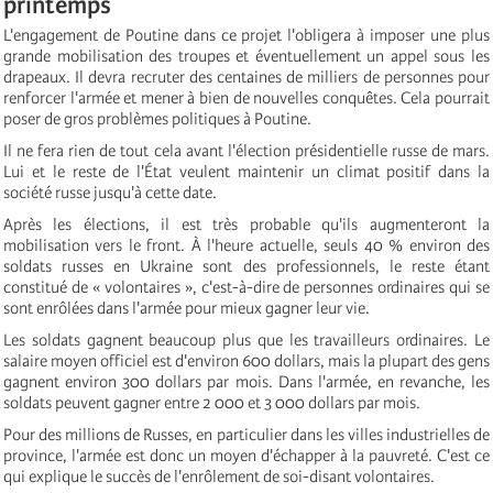
printemps
L'engagement de Poutine dans ce projet l'obligera à imposer une plus
grande mobilisation des troupes et éventuellement un appel sous les
drapeaux. Il devra recruter des centaines de milliers de personnes pour
renforcer l'armée et mener à bien de nouvelles conquêtes. Cela pourrait
poser de gros problèmes politiques à Poutine.
Il ne fera rien de tout cela avant l'élection présidentielle russe de mars.
Lui et le reste de l'État veulent maintenir un climat positif dans la
société russe jusqu'à cette date.
Après les élections, il est très probable qu'ils augmenteront la
mobilisation vers le front. À l'heure actuelle, seuls 40 % environ des
soldats russes en Ukraine sont des professionnels, le reste étant
constitué de « volontaires », c'est-à-dire de personnes ordinaires qui se
sont enrôlées dans l'armée pour mieux gagner leur vie.
Les soldats gagnent beaucoup plus que les travailleurs ordinaires. Le
salaire moyen officiel est d'environ 600 dollars, mais la plupart des gens
gagnent environ 300 dollars par mois. Dans l'armée, en revanche, les
soldats peuvent gagner entre 2 000 et 3 000 dollars par mois.
Pour des millions de Russes, en particulier dans les villes industrielles de
province, l'armée est donc un moyen d'échapper à la pauvreté. C'est ce
qui explique le succès de l'enrôlement de soi-disant volontaires.