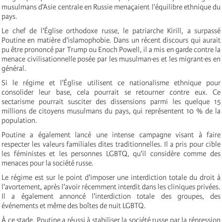
musulmans d'Asie centrale en Russie menaçaient l'équilibre ethnique du
pays.
Le chef de l'Église orthodoxe russe, le patriarche Kirill, a surpassé
Poutine en matière d'islamophobie. Dans un récent discours qui aurait
pu être prononcé par Trump ou Enoch Powell, il a mis en garde contre la
menace civilisationnelle posée par les musulman·es et les migrant·es en
général.
Si le régime et l'Église utilisent ce nationalisme ethnique pour
consolider leur base, cela pourrait se retourner contre eux. Ce
sectarisme pourrait susciter des dissensions parmi les quelque 15
millions de citoyens musulmans du pays, qui représentent 10 % de la
population.
Poutine a également lancé une intense campagne visant à faire
respecter les valeurs familiales dites traditionnelles. Il a pris pour cible
les féministes et les personnes LGBTQ, qu'il considère comme des
menaces pour la société russe.
Le régime est sur le point d'imposer une interdiction totale du droit à
l'avortement, après l'avoir récemment interdit dans les cliniques privées.
Il a également annoncé l'interdiction totale des groupes, des
événements et même des boîtes de nuit LGBTQ.
À ce stade, Poutine a réussi à stabiliser la société russe par la répression