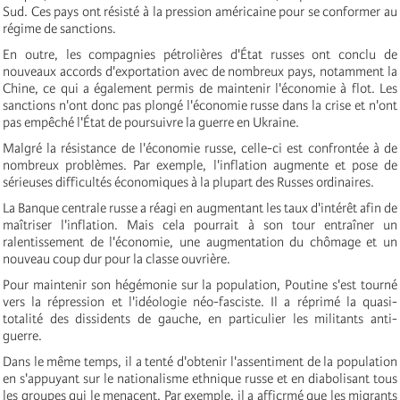
Sud. Ces pays ont résisté à la pression américaine pour se conformer au
régime de sanctions.
En outre, les compagnies pétrolières d'État russes ont conclu de
nouveaux accords d'exportation avec de nombreux pays, notamment la
Chine, ce qui a également permis de maintenir l'économie à flot. Les
sanctions n'ont donc pas plongé l'économie russe dans la crise et n'ont
pas empêché l'État de poursuivre la guerre en Ukraine.
Malgré la résistance de l'économie russe, celle-ci est confrontée à de
nombreux problèmes. Par exemple, l'inflation augmente et pose de
sérieuses difficultés économiques à la plupart des Russes ordinaires.
La Banque centrale russe a réagi en augmentant les taux d'intérêt afin de
maîtriser l'inflation. Mais cela pourrait à son tour entraîner un
ralentissement de l'économie, une augmentation du chômage et un
nouveau coup dur pour la classe ouvrière.
Pour maintenir son hégémonie sur la population, Poutine s'est tourné
vers la répression et l'idéologie néo-fasciste. Il a réprimé la quasi-
totalité des dissidents de gauche, en particulier les militants anti-
guerre.
Dans le même temps, il a tenté d'obtenir l'assentiment de la population
en s'appuyant sur le nationalisme ethnique russe et en diabolisant tous
les groupes qui le menacent. Par exemple, il a afficrmé que les migrants