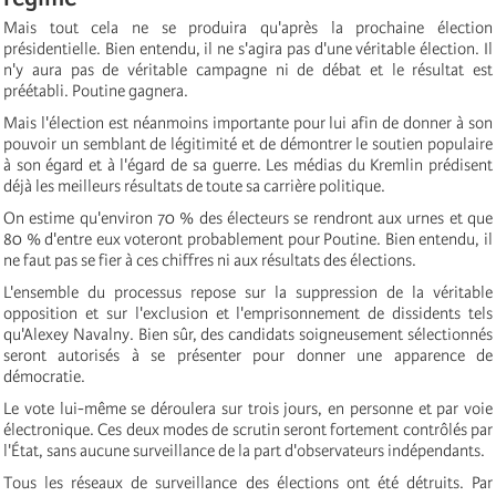
Mais tout cela ne se produira qu'après la prochaine élection
présidentielle. Bien entendu, il ne s'agira pas d'une véritable élection. Il
n'y aura pas de véritable campagne ni de débat et le résultat est
préétabli. Poutine gagnera.
Mais l'élection est néanmoins importante pour lui afin de donner à son
pouvoir un semblant de légitimité et de démontrer le soutien populaire
à son égard et à l'égard de sa guerre. Les médias du Kremlin prédisent
déjà les meilleurs résultats de toute sa carrière politique.
On estime qu'environ 70 % des électeurs se rendront aux urnes et que
80 % d'entre eux voteront probablement pour Poutine. Bien entendu, il
ne faut pas se fier à ces chiffres ni aux résultats des élections.
L'ensemble du processus repose sur la suppression de la véritable
opposition et sur l'exclusion et l'emprisonnement de dissidents tels
qu'Alexey Navalny. Bien sûr, des candidats soigneusement sélectionnés
seront autorisés à se présenter pour donner une apparence de
démocratie.
Le vote lui-même se déroulera sur trois jours, en personne et par voie
électronique. Ces deux modes de scrutin seront fortement contrôlés par
l'État, sans aucune surveillance de la part d'observateurs indépendants.
Tous les réseaux de surveillance des élections ont été détruits. Par