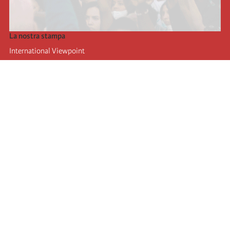
La nostra stampa
International Viewpoint
Punto de vista internacional
Inprecor
Facebook
Twitter
L’Internazionale
Ultimo congresso dell'internazionale
Dichiarazioni del bureau esecutivo
Istituto di formazione (IIRE)
Giovani
Autori
Video
RSS