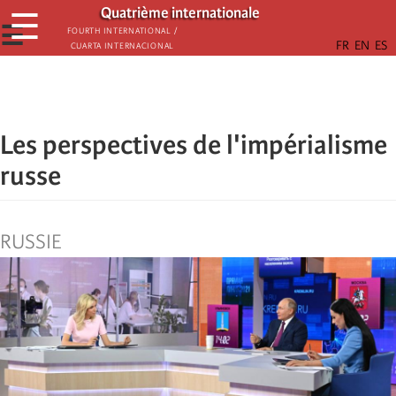
Skip
Quatrième internationale
☰
to
☰
Fourth International /
Cuarta Internacional
main
content
Les perspectives de l'impérialisme
russe
RUSSIE