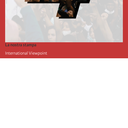
La nostra stampa
International Viewpoint
Punto de vista internacional
Inprecor
Facebook
Twitter
L’Internazionale
Ultimo congresso dell'internazionale
Dichiarazioni del bureau esecutivo
Istituto di formazione (IIRE)
Giovani