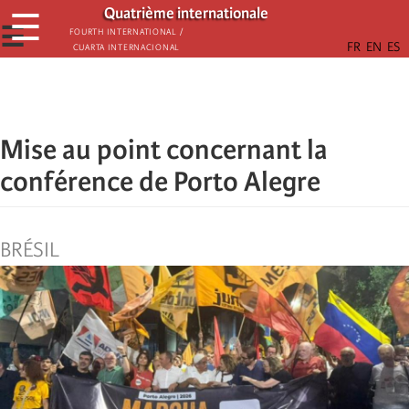
Skip
Quatrième internationale
☰
to
☰
Fourth International /
Cuarta Internacional
main
content
Mise au point concernant la
conférence de Porto Alegre
BRÉSIL