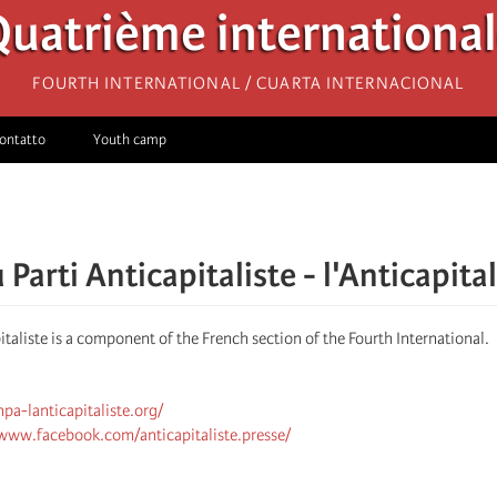
uatrième internationa
Fourth International / Cuarta Internacional
ontatto
Youth camp
arti Anticapitaliste - l'Anticapital
taliste is a component of the French section of the Fourth International.
npa-lanticapitaliste.org/
/www.facebook.com/anticapitaliste.presse/