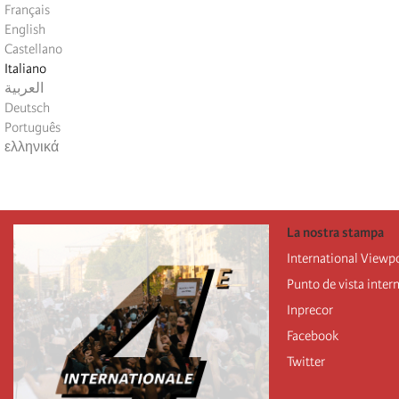
Français
English
Castellano
Italiano
العربية
Deutsch
Português
ελληνικά
La nostra stampa
International Viewp
Punto de vista inter
Inprecor
Facebook
Twitter