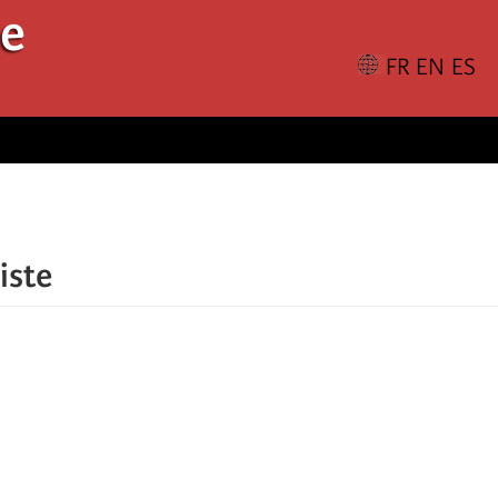
le
iste