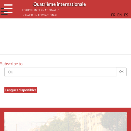
Skip
Quatrième internationale
☰
to
☰
Fourth International /
Cuarta Internacional
main
content
Subscribe to
OK
OK
Langues disponibles