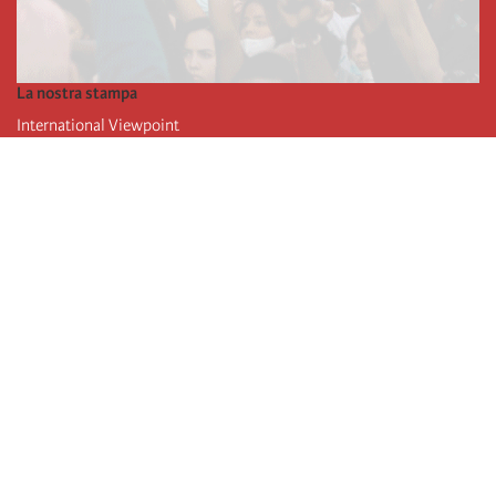
La nostra stampa
International Viewpoint
Punto de vista internacional
Inprecor
Facebook
Twitter
L’Internazionale
Ultimo congresso dell'internazionale
Dichiarazioni del bureau esecutivo
Istituto di formazione (IIRE)
Giovani
Autori
Video
RSS