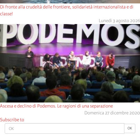
Di fronte alla crudeltà delle frontiere, solidarietà internazionalista e di
classe!
Lunedi 3 agosto 2026
Ascesa e declino di Podemos. Le ragioni di una separazione
Domenica 27 dicembre 2020
Subscribe to
OK
OK