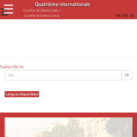
Skip
Quatrième internationale
☰
to
☰
Fourth International /
Cuarta Internacional
main
content
Subscribe to
OK
OK
Langues disponibles