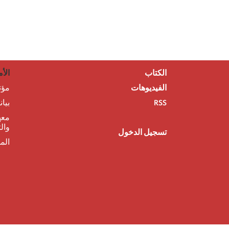
الكتاب
الأم
الفيديوهات
مؤت
RSS
بيا
معه
وال
تسجيل الدخول
الم