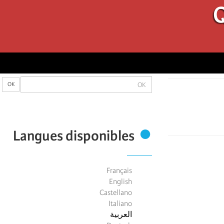
Q
OK
OK
Langues disponibles
Français
English
Castellano
Italiano
العربية