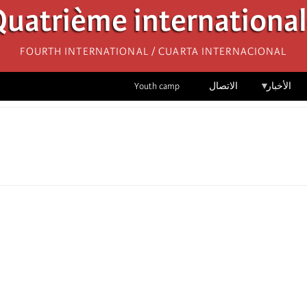
uatrième internationa
Fourth International / Cuarta Internacional
الأخبار
الاتصال
Youth camp