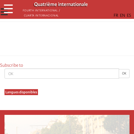
Skip
Quatrième internationale
☰
to
☰
Fourth International /
Cuarta Internacional
main
content
Subscribe to
OK
OK
Langues disponibles