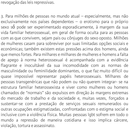
revogação das leis repressivas.
3. Para milhões de pessoas no mundo atual – especialmente, mas não
exclusivamente nos países dependentes – o erotismo para o próprio
sexo só́ pode ser experimentado esporadicamente, à margem da sua
vida familiar heterossexual, em geral de forma oculta para as pessoas
com as que convivem, sejam pais ou cônjuges do sexo oposto. Milhões
de mulheres casam para sobreviver por suas limitadas opções sociais e
económicas; também existem estas pressões acima dos homens, ainda
que menos fortes. Para milhares e milhares de mulheres e homens a falta
de apego à norma heterossexual é acompanhada com a evidência
flagrante e inocultável da sua incomodidade com as normas de
masculinidade ou feminilidade dominantes, o que faz muito difícil ou
quase impossível representar papéis heterossexuais. Milhares de
pessoas transgenéricas que não podem ou não querem integrar- se na
estrutura familiar heterossexista e viver como mulheres ou homens
chamados de “normais” são expulsos em direção às margens extremas
do mercado de trabalho e da sociedade e, muitas vezes, forçados a
sustentar-se com a prestação de serviços sexuais remunerados ou
outras ocupações estigmatizadas, confrontadas com o estigma social e
inclusive com a violência física. Muitas pessoas lgbt sofrem em todo o
mundo a repressão de maneira cotidiana e isso implica cárcere,
violação, tortura e assassinato.