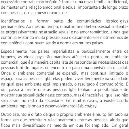
necessário contrair matrimónio é formar uma nova família tradicional,
de manter uma relação emocional e sexual importante e de longo prazo
com pessoas do seu mesmo sexo e de
identificar-se e formar parte de comunidades lésbico-gays
permanentes. Ao mesmo tempo, o matrimónio heterossexual sustenta-
se progressivamente no atracão sexual e no amor romântico, ainda que
continua existindo muita pressão para o casamento e os matrimónios de
conveniência continuem sendo a norma em muitos países.
Especialmente nos países imperialistas e particularmente entre os
homens, as vidas gays são mantidas até certo ponto, no ambiente
comercial, que é a maneira capitalista de responder às necessidades das
pessoas lgbt de lugares de encontro e para uma convivência e social.
Onde o ambiente comercial se expandiu mas continua limitado o
espaço para as pessoas lgbt, elas podem viver livremente na sociedade
na qual esse ambiente está implantado, o resultado é contraditório. É
um passo à frente que as pessoas lgbt tenham a possibilidade de
mostrar sua sexualidade neste contexto, mas é inaceitável que isso não
seja assim no resto da sociedade. Em muitos casos, a existência do
ambiente impulsionou o desenvolvimento lésbico/gay.
Outro assunto é o fato de que o próprio ambiente é muito limitado na
forma em que permite o relacionamento entre as pessoas, ainda que
ficou mais diversificado na medida em que foi ampliado. Em geral