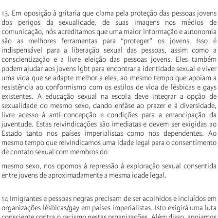
13. Em oposição à gritaria que clama pela proteção das pessoas jovens
dos perigos da sexualidade, de suas imagens nos médios de
comunicação, nós acreditamos que uma maior informação e autonomia
são as melhores ferramentas para “proteger” os jovens. Isso é
indispensável para a liberação sexual das pessoas, assim como a
conscientização e a livre eleição das pessoas jovens. Eles também
podem ajudar aos jovens lgbt para encontrar a identidade sexual e viver
uma vida que se adapte melhor a eles, ao mesmo tempo que apoiam a
resistência ao conformismo com os estilos de vida de lésbicas e gays
existentes. A educação sexual na escola deve integrar a opção de
sexualidade do mesmo sexo, dando enfâse ao prazer e à diversidade,
livre acesso à anti-concepção e condições para a emancipação da
juventude. Estas reivindicações são imediatas e devem ser exigidas ao
Estado tanto nos países imperialistas como nos dependentes. Ao
mesmo tempo que reivindicamos uma idade legal para o consentimento
de contato sexual com membros do
mesmo sexo, nos opomos à repressão à exploração sexual consentida
entre jovens de aproximadamente a mesma idade legal.
14 Imigrantes e pessoas negras precisam de ser acolhidos e incluídos em
organizações lésbicas/gay em países imperialistas. Isto exigirá uma luta
consciente contra o racismo nestas organizações. Além disso, apoiamos