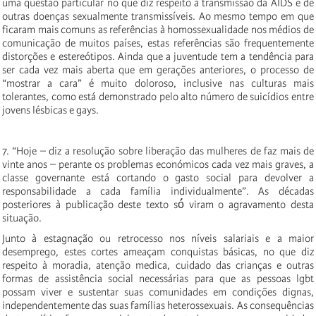
uma questão particular no que diz respeito à transmissão da AIDS e de
outras doenças sexualmente transmissíveis. Ao mesmo tempo em que
ficaram mais comuns as referências à homossexualidade nos médios de
comunicação de muitos países, estas referências são frequentemente
distorções e estereótipos. Ainda que a juventude tem a tendência para
ser cada vez mais aberta que em gerações anteriores, o processo de
“mostrar a cara” é muito doloroso, inclusive nas culturas mais
tolerantes, como está demonstrado pelo alto número de suicídios entre
jovens lésbicas e gays.
7. “Hoje – diz a resolução sobre liberação das mulheres de faz mais de
vinte anos – perante os problemas económicos cada vez mais graves, a
classe governante está cortando o gasto social para devolver a
responsabilidade a cada família individualmente”. As décadas
posteriores à publicação deste texto só́ viram o agravamento desta
situação.
Junto à estagnação ou retrocesso nos níveis salariais e a maior
desemprego, estes cortes ameaçam conquistas básicas, no que diz
respeito à moradia, atenção medica, cuidado das crianças e outras
formas de assistência social necessárias para que as pessoas lgbt
possam viver e sustentar suas comunidades em condições dignas,
independentemente das suas famílias heterossexuais. As consequências