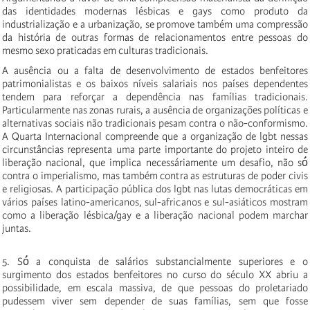
das identidades modernas lésbicas e gays como produto da
industrialização e a urbanização, se promove também uma compressão
da história de outras formas de relacionamentos entre pessoas do
mesmo sexo praticadas em culturas tradicionais.
A ausência ou a falta de desenvolvimento de estados benfeitores
patrimonialistas e os baixos níveis salariais nos países dependentes
tendem para reforçar a dependência nas famílias tradicionais.
Particularmente nas zonas rurais, a ausência de organizações políticas e
alternativas sociais não tradicionais pesam contra o não-conformismo.
A Quarta Internacional compreende que a organização de lgbt nessas
circunstâncias representa uma parte importante do projeto inteiro de
liberação nacional, que implica necessáriamente um desafio, não só́
contra o imperialismo, mas também contra as estruturas de poder civis
e religiosas. A participação pública dos lgbt nas lutas democráticas em
vários países latino-americanos, sul-africanos e sul-asiáticos mostram
como a liberação lésbica/gay e a liberação nacional podem marchar
juntas.
5. Só́ a conquista de salários substancialmente superiores e o
surgimento dos estados benfeitores no curso do século XX abriu a
possibilidade, em escala massiva, de que pessoas do proletariado
pudessem viver sem depender de suas famílias, sem que fosse