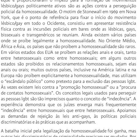
eque é proporcionaram o ímpeto para a formação de movimentos
lésbico/gays politicamente ativos são as ações contra a perseguição
policial da homossexualidade. O motim de Stonewall em 1969 em Nova
York, que é o ponto de referência para fixar o início do movimento
lésbico/gay em todo o Ocidente, consistiu em apresentar resistência
física contra as incursões policiais em bares onde as lésbicas, gays,
bissexuais e transgenéricos se reuniam. Ainda existem vários países
onde se proíbe legalmente a homossexualidade. No Oriente Médio,
África e Ásia, os países que não proíbem a homossexualidade são raros.
Em vários estados dos EUA se proíbem as relações anais e orais, tanto
entre heterossexuais como entre homossexuais; em alguns outros
estados são proibidos os relacionamentos homossexuais, sejam elas
anais ou orais; muitos outros países, inclusive na América latina e na
Europa não proíbem explicitamente a homossexualidade, mas utilizam
o “escândalo público" como pretexto para a exclusão das pessoas lgbt.
Às vezes existem leis contra a "promoção homossexual" ou a "procura
de contatos homossexuais". Os conceitos legais usados para perseguir
as pessoas lgbt são tão imprecisos quanto o conceito de “indecência”. A
experiência demonstra que os juízes enxerga mais frequentemente
“indecência" entre homossexuais que entre heterossexuais. Apoiamos
as demandas de rejeição às leis anti-gays, às políticas policiais
discriminatórias e às práticas que as acompanham.
A batalha inicial pela legalização da homossexualidade foi ganha, mas
outras leis discriminatórias de criminalidade precisam ser mudadas. Por