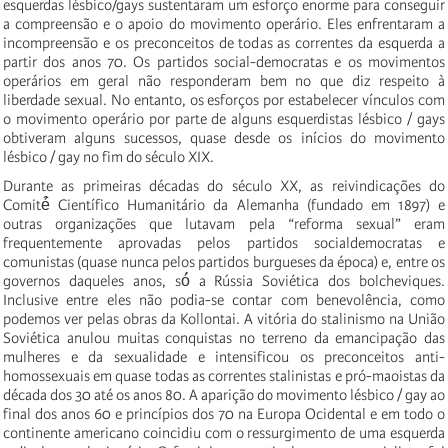
esquerdas lésbico/gays sustentaram um esforço enorme para conseguir
a compreensão e o apoio do movimento operário. Eles enfrentaram a
incompreensão e os preconceitos de todas as correntes da esquerda a
partir dos anos 70. Os partidos social-democratas e os movimentos
operários em geral não responderam bem no que diz respeito à
liberdade sexual. No entanto, os esforços por estabelecer vínculos com
o movimento operário por parte de alguns esquerdistas lésbico / gays
obtiveram alguns sucessos, quase desde os inícios do movimento
lésbico / gay no fim do século XIX.
Durante as primeiras décadas do século XX, as reivindicações do
Comité̂ Científico Humanitário da Alemanha (fundado em 1897) e
outras organizações que lutavam pela “reforma sexual” eram
frequentemente aprovadas pelos partidos socialdemocratas e
comunistas (quase nunca pelos partidos burgueses da época) e, entre os
governos daqueles anos, só́ a Rússia Soviética dos bolcheviques.
Inclusive entre eles não podia-se contar com benevolência, como
podemos ver pelas obras da Kollontai. A vitória do stalinismo na União
Soviética anulou muitas conquistas no terreno da emancipação das
mulheres e da sexualidade e intensificou os preconceitos anti-
homossexuais em quase todas as correntes stalinistas e pró-maoistas da
década dos 30 até os anos 80. A aparição do movimento lésbico / gay ao
final dos anos 60 e princípios dos 70 na Europa Ocidental e em todo o
continente americano coincidiu com o ressurgimento de uma esquerda