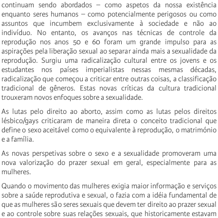
continuam sendo abordados – como aspetos da nossa existência
enquanto seres humanos – como potencialmente perigosos ou como
assuntos que incumbem exclusivamente à sociedade e não ao
indivíduo. No entanto, os avanços nas técnicas de controle da
reprodução nos anos 50 e 60 foram um grande impulso para as
aspirações pela liberação sexual ao separar ainda mais a sexualidade da
reprodução. Surgiu uma radicalização cultural entre os jovens e os
estudantes nos países imperialistas nessas mesmas décadas,
radicalização que começou a criticar entre outras coisas, a classificação
tradicional de gêneros. Estas novas críticas da cultura tradicional
trouxeram novos enfoques sobre a sexualidade.
As lutas pelo direito ao aborto, assim como as lutas pelos direitos
lésbico/gays criticaram de maneira direta o conceito tradicional que
define o sexo aceitável como o equivalente à reprodução, o matrimónio
e a família.
As novas perspetivas sobre o sexo e a sexualidade promoveram uma
nova valorização do prazer sexual em geral, especialmente para as
mulheres.
Quando o movimento das mulheres exigia maior informação e serviços
sobre a saúde reprodutiva e sexual, o fazia com a idéia fundamental de
que as mulheres são seres sexuais que devem ter direito ao prazer sexual
e ao controle sobre suas relações sexuais, que historicamente estavam