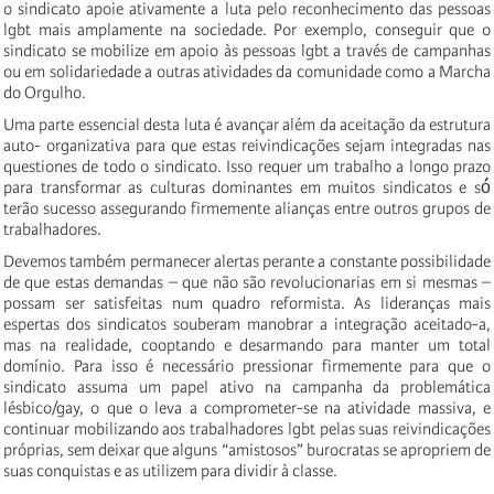
o sindicato apoie ativamente a luta pelo reconhecimento das pessoas
lgbt mais amplamente na sociedade. Por exemplo, conseguir que o
sindicato se mobilize em apoio às pessoas lgbt a través de campanhas
ou em solidariedade a outras atividades da comunidade como a Marcha
do Orgulho.
Uma parte essencial desta luta é avançar além da aceitação da estrutura
auto- organizativa para que estas reivindicações sejam integradas nas
questiones de todo o sindicato. Isso requer um trabalho a longo prazo
para transformar as culturas dominantes em muitos sindicatos e só́
terão sucesso assegurando firmemente alianças entre outros grupos de
trabalhadores.
Devemos também permanecer alertas perante a constante possibilidade
de que estas demandas – que não são revolucionarias em si mesmas –
possam ser satisfeitas num quadro reformista. As lideranças mais
espertas dos sindicatos souberam manobrar a integração aceitado-a,
mas na realidade, cooptando e desarmando para manter um total
domínio. Para isso é necessário pressionar firmemente para que o
sindicato assuma um papel ativo na campanha da problemática
lésbico/gay, o que o leva a comprometer-se na atividade massiva, e
continuar mobilizando aos trabalhadores lgbt pelas suas reivindicações
próprias, sem deixar que alguns “amistosos” burocratas se apropriem de
suas conquistas e as utilizem para dividir à classe.