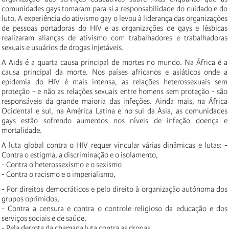
comunidades gays tomaram para si a responsabilidade do cuidado e do
luto. A experiência do ativismo gay o levou à liderança das organizações
de pessoas portadoras do HIV e as organizações de gays e lésbicas
realizaram alianças de ativismo com trabalhadores e trabalhadoras
sexuais e usuários de drogas injetáveis.
A Aids é a quarta causa principal de mortes no mundo. Na África é a
causa principal da morte. Nos países africanos e asiáticos onde a
epidemia do HIV é mais intensa, as relações heterossexuais sem
proteção - e não as relações sexuais entre homens sem proteção - são
responsáveis da grande maioria das infeções. Ainda mais, na África
Ocidental e sul, na América Latina e no sul da Ásia, as comunidades
gays estão sofrendo aumentos nos níveis de infeção doença e
mortalidade.
A luta global contra o HIV requer vincular várias dinâmicas e lutas: -
Contra o estigma, a discriminação e o isolamento,
- Contra o heterossexismo e o sexismo
- Contra o racismo e o imperialismo,
- Por direitos democráticos e pelo direito à organização autónoma dos
grupos oprimidos,
- Contra a censura e contra o controle religioso da educação e dos
serviços sociais e de saúde,
- Pela derrota da chamada luta contra as drogas,