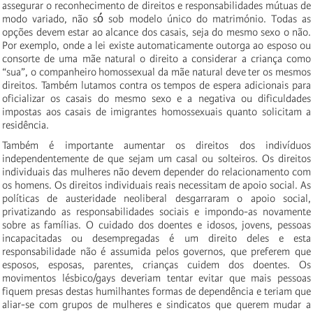
assegurar o reconhecimento de direitos e responsabilidades mútuas de
modo variado, não só́ sob modelo único do matrimónio. Todas as
opções devem estar ao alcance dos casais, seja do mesmo sexo o não.
Por exemplo, onde a lei existe automaticamente outorga ao esposo ou
consorte de uma mãe natural o direito a considerar a criança como
“sua”, o companheiro homossexual da mãe natural deve ter os mesmos
direitos. Também lutamos contra os tempos de espera adicionais para
oficializar os casais do mesmo sexo e a negativa ou dificuldades
impostas aos casais de imigrantes homossexuais quanto solicitam a
residência.
Também é importante aumentar os direitos dos indivíduos
independentemente de que sejam um casal ou solteiros. Os direitos
individuais das mulheres não devem depender do relacionamento com
os homens. Os direitos individuais reais necessitam de apoio social. As
políticas de austeridade neoliberal desgarraram o apoio social,
privatizando as responsabilidades sociais e impondo-as novamente
sobre as famílias. O cuidado dos doentes e idosos, jovens, pessoas
incapacitadas ou desempregadas é um direito deles e esta
responsabilidade não é assumida pelos governos, que preferem que
esposos, esposas, parentes, crianças cuidem dos doentes. Os
movimentos lésbico/gays deveriam tentar evitar que mais pessoas
fiquem presas destas humilhantes formas de dependência e teriam que
aliar-se com grupos de mulheres e sindicatos que querem mudar a