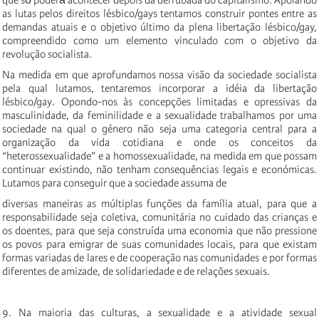
que só́ poderá́ acontecer depois da derrubada do capitalismo. Apoiando
as lutas pelos direitos lésbico/gays tentamos construir pontes entre as
demandas atuais e o objetivo último da plena libertação lésbico/gay,
compreendido como um elemento vinculado com o objetivo da
revolução socialista.
Na medida em que aprofundamos nossa visão da sociedade socialista
pela qual lutamos, tentaremos incorporar a idéia da libertação
lésbico/gay. Opondo-nos às concepções limitadas e opressivas da
masculinidade, da feminilidade e a sexualidade trabalhamos por uma
sociedade na qual o género não seja uma categoria central para a
organização da vida cotidiana e onde os conceitos da
“heterossexualidade” e a homossexualidade, na medida em que possam
continuar existindo, não tenham consequências legais e económicas.
Lutamos para conseguir que a sociedade assuma de
diversas maneiras as múltiplas funções da família atual, para que a
responsabilidade seja coletiva, comunitária no cuidado das crianças e
os doentes, para que seja construída uma economia que não pressione
os povos para emigrar de suas comunidades locais, para que existam
formas variadas de lares e de cooperação nas comunidades e por formas
diferentes de amizade, de solidariedade e de relações sexuais.
9. Na maioria das culturas, a sexualidade e a atividade sexual