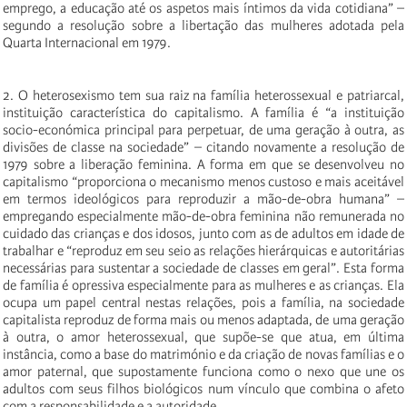
emprego, a educação até os aspetos mais íntimos da vida cotidiana” –
segundo a resolução sobre a libertação das mulheres adotada pela
Quarta Internacional em 1979.
2. O heterosexismo tem sua raiz na família heterossexual e patriarcal,
instituição característica do capitalismo. A família é “a instituição
socio-económica principal para perpetuar, de uma geração à outra, as
divisões de classe na sociedade” – citando novamente a resolução de
1979 sobre a liberação feminina. A forma em que se desenvolveu no
capitalismo “proporciona o mecanismo menos custoso e mais aceitável
em termos ideológicos para reproduzir a mão-de-obra humana” –
empregando especialmente mão-de-obra feminina não remunerada no
cuidado das crianças e dos idosos, junto com as de adultos em idade de
trabalhar e “reproduz em seu seio as relações hierárquicas e autoritárias
necessárias para sustentar a sociedade de classes em geral”. Esta forma
de família é opressiva especialmente para as mulheres e as crianças. Ela
ocupa um papel central nestas relações, pois a família, na sociedade
capitalista reproduz de forma mais ou menos adaptada, de uma geração
à outra, o amor heterossexual, que supõe-se que atua, em última
instância, como a base do matrimónio e da criação de novas famílias e o
amor paternal, que supostamente funciona como o nexo que une os
adultos com seus filhos biológicos num vínculo que combina o afeto
com a responsabilidade e a autoridade.