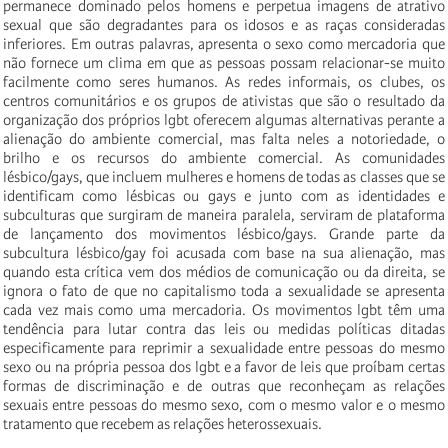
permanece dominado pelos homens e perpetua imagens de atrativo
sexual que são degradantes para os idosos e as raças consideradas
inferiores. Em outras palavras, apresenta o sexo como mercadoria que
não fornece um clima em que as pessoas possam relacionar-se muito
facilmente como seres humanos. As redes informais, os clubes, os
centros comunitários e os grupos de ativistas que são o resultado da
organização dos próprios lgbt oferecem algumas alternativas perante a
alienação do ambiente comercial, mas falta neles a notoriedade, o
brilho e os recursos do ambiente comercial. As comunidades
lésbico/gays, que incluem mulheres e homens de todas as classes que se
identificam como lésbicas ou gays e junto com as identidades e
subculturas que surgiram de maneira paralela, serviram de plataforma
de lançamento dos movimentos lésbico/gays. Grande parte da
subcultura lésbico/gay foi acusada com base na sua alienação, mas
quando esta crítica vem dos médios de comunicação ou da direita, se
ignora o fato de que no capitalismo toda a sexualidade se apresenta
cada vez mais como uma mercadoria. Os movimentos lgbt têm uma
tendência para lutar contra das leis ou medidas políticas ditadas
especificamente para reprimir a sexualidade entre pessoas do mesmo
sexo ou na própria pessoa dos lgbt e a favor de leis que proíbam certas
formas de discriminação e de outras que reconheçam as relações
sexuais entre pessoas do mesmo sexo, com o mesmo valor e o mesmo
tratamento que recebem as relações heterossexuais.