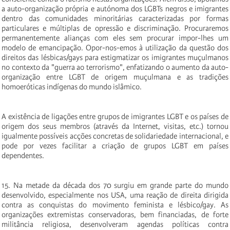
a auto-organização própria e autónoma dos LGBTs negros e imigrantes
dentro das comunidades minoritárias caracterizadas por formas
particulares e múltiplas de opressão e discriminação. Procuraremos
permanentemente alianças com eles sem procurar impor-lhes um
modelo de emancipação. Opor-nos-emos à utilização da questão dos
direitos das lésbicas/gays para estigmatizar os imigrantes muçulmanos
no contexto da "guerra ao terrorismo", enfatizando o aumento da auto-
organização entre LGBT de origem muçulmana e as tradições
homoeróticas indígenas do mundo islâmico.
A existência de ligações entre grupos de imigrantes LGBT e os países de
origem dos seus membros (através da Internet, visitas, etc.) tornou
igualmente possíveis acções concretas de solidariedade internacional, e
pode por vezes facilitar a criação de grupos LGBT em países
dependentes.
15. Na metade da década dos 70 surgiu em grande parte do mundo
desenvolvido, especialmente nos USA, uma reação de direita dirigida
contra as conquistas do movimento feminista e lésbico/gay. As
organizações extremistas conservadoras, bem financiadas, de forte
militância religiosa, desenvolveram agendas políticas contra