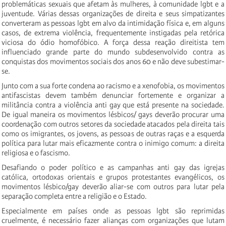
problemáticas sexuais que afetam às mulheres, à comunidade lgbt e a
juventude. Várias dessas organizações de direita e seus simpatizantes
converteram as pessoas lgbt em alvo da intimidação física e, em alguns
casos, de extrema violência, frequentemente instigadas pela retórica
viciosa do ódio homofóbico. A força dessa reação direitista tem
influenciado grande parte do mundo subdesenvolvido contra as
conquistas dos movimentos sociais dos anos 60 e não deve subestimar-
se.
Junto com a sua forte condena ao racismo e a xenofobia, os movimentos
antifascistas devem também denunciar fortemente e organizar a
militância contra a violência anti gay que está presente na sociedade.
De igual maneira os movimentos lésbicos/ gays deverão procurar uma
coordenação com outros setores da sociedade atacados pela direita tais
como os imigrantes, os jovens, as pessoas de outras raças e a esquerda
política para lutar mais eficazmente contra o inimigo comum: a direita
religiosa e o fascismo.
Desafiando o poder político e as campanhas anti gay das igrejas
católica, ortodoxas orientais e grupos protestantes evangélicos, os
movimentos lésbico/gay deverão aliar-se com outros para lutar pela
separação completa entre a religião e o Estado.
Especialmente em países onde as pessoas lgbt são reprimidas
cruelmente, é necessário fazer alianças com organizações que lutam