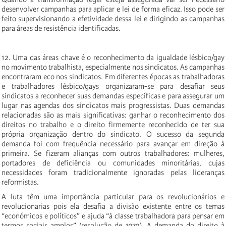
desenvolver campanhas para aplicar e lei de forma eficaz. Isso pode ser
feito supervisionando a efetividade dessa lei e dirigindo as campanhas
para áreas de resistência identificadas.
12. Uma das áreas chave é o reconhecimento da igualdade lésbico/gay
no movimento trabalhista, especialmente nos sindicatos. As campanhas
encontraram eco nos sindicatos. Em diferentes épocas as trabalhadoras
e trabalhadores lésbico/gays organizaram-se para desafiar seus
sindicatos a reconhecer suas demandas específicas e para assegurar um
lugar nas agendas dos sindicatos mais progressistas. Duas demandas
relacionadas são as mais significativas: ganhar o reconhecimento dos
direitos no trabalho e o direito firmemente reconhecido de ter sua
própria organização dentro do sindicato. O sucesso da segunda
demanda foi com frequência necessário para avançar em direção à
primeira. Se fizeram alianças com outros trabalhadores: mulheres,
portadores de deficiência ou comunidades minoritárias, cujas
necessidades foram tradicionalmente ignoradas pelas lideranças
reformistas.
A luta têm uma importância particular para os revolucionários e
revolucionarias pois ela desafia a divisão existente entre os temas
“económicos e políticos” e ajuda “à classe trabalhadora para pensar em
termos sociais amplos” (resolução de 1979). A demanda do direito à