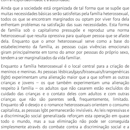
Ainda que a sociedade está organizada de tal forma que se supõe que
muitas necessidades básicas serão satisfeitas pela família heterossexual,
todos os que se encontram marginados ou optam por viver fora dela
enfrentam problemas na satisfação das suas necessidades. Esta forma
de família sob o capitalismo pressupõe e reproduz uma norma
heterossexual que resulta opressiva para qualquer pessoa que se afaste
dela. Enquanto que o amor heterossexual serve como a base do
estabelecimento da família, as pessoas cujas vivências emocionais
giram principalmente em torno do amor por pessoas do próprio sexo,
tendem a ser marginalizados da vida familiar.
Enquanto a família heterossexual é o local central para a criação de
meninos e meninas. As pessoas lésbicas/gays/bissexuais/transgenéricas
(lgbt) experimentam uma alienação maior que a que sofrem as outras
crianças e jovens – os que também experimentam uma alienação
respeito à família – os adultos que não casarem estão excluídos do
cuidado das crianças e o contato deles com adultos e com outras
crianças que não são parentes será́, frequentemente, limitado.
Enquanto só́ o desejo e o romance heterossexuais orientem o consumo
capitalista, as pessoas lgbt permanecerão invisíveis. As leis repressivas e
a discriminação social generalizada reforçam esta operação em quase
todo o mundo, mas a sua eliminação não pode ser conseguida
simplesmente através do combate contra a discriminação social e a