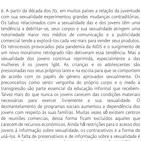
6. A partir da década dos 70, em muitos países a relação da juventude
com sua sexualidade experimentou grandes mudanças contraditórias.
Os tabus relacionados com a sexualidade das e dos jovens têm uma
tendência a debilitar-se, seus corpos e sua sexualidade atingem uma
notoriedade maior nos médios de comunicação e a publicidade
comercial tende a explorá-los cada vez mais para vender seus produtos.
Os retrocessos provocados pela pandemia da AIDS e o surgimento de
um novo moralismo retrógrado não detiveram essa tendência. Mas a
sexualidade dos jovens continua reprimida, especialmente a das
mulheres ê os jovens lgbt. As crianças e os adolescentes são
pressionadas nos seus próprios lares e na escola para que se comportem
de acordo com os papéis de género aprovados sexualmente. Os
preconceitos como sentir vergonha do próprio corpo e o medo à
transgressão são parte essencial da educação informal que recebem.
Talvez mais do que nunca os jovens carecem das condições materiais
necessárias para exercer livremente a sua sexualidade. O
desmantelamento de programas sociais aumentou a dependência dos
jovens com respeito às suas famílias. Muitas vezes só́ existem centros
de reuniões comercias, dessa forma ficam excluídos aqueles que
carecem de recursos económicos. Ainda há́ restrições para o acesso dos
jovens à informação sobre sexualidade, os contracetivos e a forma de
usá-los. A falta de preservativos e de informação sobre a sexualidade é