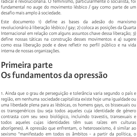
radical e revolucionária. O feminismo, particularmente o socialista, foi
fundamental no auge do movimento lésbico / gay como parte de um
desafio mais amplo à sociedade.
Este documento 1) define as bases da adesão do marxismo
revolucionário à liberação lésbico / gay; 2) coloca as posições da Quarta
Internacional em relação com alguns assuntos chave dessa liberação; 3)
define nossas táticas na construção desses movimentos e 4) sugere
como essa liberação pode e deve refletir no perfil público e na vida
interna de nossas organizações.
Primeira parte
Os fundamentos da opressão
1. Ainda que o grau de perseguição e tolerância varia segundo o país e
região, em nenhuma sociedade capitalista existe hoje uma igualdade ou
uma liberdade plena para as lésbicas, os homens gays, os bissexuais ou
os transgenéricos (ou seja todos aqueles cuja identidade de género
contrasta com seu sexo biológico, incluindo travestis, transexuais e
todos aqueles cujas identidades têm suas raízes em culturas
aborígenes). A opressão que enfrentam, o heterosexismo, é similar ao
sexismo “manifestado em todos os âmbitos - a partir da política, o