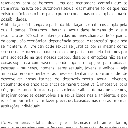
reservados para os homens. Uma das mensagens centrais que se
transmitiu na luta pela autonomia sexual das mulheres foi de que não
existe um único caminho para o prazer sexual, mas uma amplia gama de
possibilidades.
A libertação lésbico/gay é parte da libertação sexual mais ampla pela
qual lutamos. Tentamos liberar a sexualidade humana do que a
resolução de 1979 sobre a liberação das mulheres chamava de "o quadro
da compulsão econômica, dependência pessoal e repressão" que ainda
se mantém. A livre atividade sexual se justifica por si mesma como
consensual e prazerosa para todos os que participam nela. Lutamos por
uma sociedade na que nossos corpos, desejos e emoções não sejam
coisas sujeitas à compravenda, onde a gama de opções para todas as
pessoas - mulheres, homens, seres sexuais, jovens e velhos - seja
ampliada enormemente e as pessoas tenham a oportunidade de
desenvolver novas formas de desenvolvimento sexual, vivendo,
trabalhando e criando as crianças de maneira coletiva. É impossível para
nós, que estamos formados pela sociedade alienante na que vivemos,
imaginar como se desenvolveria a sexualidade nes e ambiente, e por
isso é importante evitar fazer previsões baseadas nas nossas próprias
aspirações individuais.
10. As primeiras batalhas dos gays e as lésbicas que lutam e lutaram,