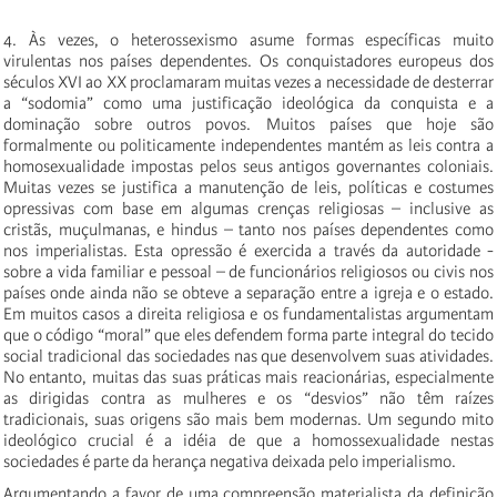
4. Às vezes, o heterossexismo asume formas específicas muito
virulentas nos países dependentes. Os conquistadores europeus dos
séculos XVI ao XX proclamaram muitas vezes a necessidade de desterrar
a “sodomia” como uma justificação ideológica da conquista e a
dominação sobre outros povos. Muitos países que hoje são
formalmente ou politicamente independentes mantém as leis contra a
homosexualidade impostas pelos seus antigos governantes coloniais.
Muitas vezes se justifica a manutenção de leis, políticas e costumes
opressivas com base em algumas crenças religiosas – inclusive as
cristãs, muçulmanas, e hindus – tanto nos países dependentes como
nos imperialistas. Esta opressão é exercida a través da autoridade -
sobre a vida familiar e pessoal – de funcionários religiosos ou civis nos
países onde ainda não se obteve a separação entre a igreja e o estado.
Em muitos casos a direita religiosa e os fundamentalistas argumentam
que o código “moral” que eles defendem forma parte integral do tecido
social tradicional das sociedades nas que desenvolvem suas atividades.
No entanto, muitas das suas práticas mais reacionárias, especialmente
as dirigidas contra as mulheres e os “desvios” não têm raízes
tradicionais, suas origens são mais bem modernas. Um segundo mito
ideológico crucial é a idéia de que a homossexualidade nestas
sociedades é parte da herança negativa deixada pelo imperialismo.
Argumentando a favor de uma compreensão materialista da definição