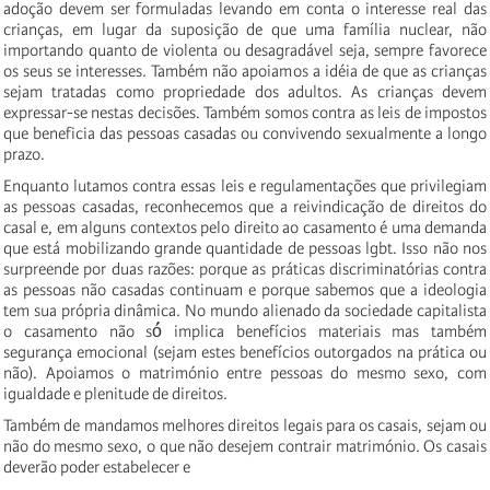
adoção devem ser formuladas levando em conta o interesse real das
crianças, em lugar da suposição de que uma família nuclear, não
importando quanto de violenta ou desagradável seja, sempre favorece
os seus se interesses. Também não apoiamos a idéia de que as crianças
sejam tratadas como propriedade dos adultos. As crianças devem
expressar-se nestas decisões. Também somos contra as leis de impostos
que beneficia das pessoas casadas ou convivendo sexualmente a longo
prazo.
Enquanto lutamos contra essas leis e regulamentações que privilegiam
as pessoas casadas, reconhecemos que a reivindicação de direitos do
casal e, em alguns contextos pelo direito ao casamento é uma demanda
que está mobilizando grande quantidade de pessoas lgbt. Isso não nos
surpreende por duas razões: porque as práticas discriminatórias contra
as pessoas não casadas continuam e porque sabemos que a ideologia
tem sua própria dinâmica. No mundo alienado da sociedade capitalista
o casamento não só́ implica benefícios materiais mas também
segurança emocional (sejam estes benefícios outorgados na prática ou
não). Apoiamos o matrimónio entre pessoas do mesmo sexo, com
igualdade e plenitude de direitos.
Também de mandamos melhores direitos legais para os casais, sejam ou
não do mesmo sexo, o que não desejem contrair matrimónio. Os casais
deverão poder estabelecer e