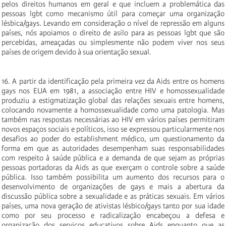
pelos direitos humanos em geral e que incluem a problemática das
pessoas lgbt como mecanismo útil para começar uma organização
lésbica/gays. Levando em consideração o nível de repressão em alguns
países, nós apoiamos o direito de asilo para as pessoas lgbt que são
percebidas, ameaçadas ou simplesmente não podem viver nos seus
países de origem devido à sua orientação sexual.
16. A partir da identificação pela primeira vez da Aids entre os homens
gays nos EUA em 1981, a associação entre HIV e homossexualidade
produziu a estigmatização global das relações sexuais entre homens,
colocando novamente a homossexualidade como uma patologia. Mas
também nas respostas necessárias ao HIV em vários países permitiram
novos espaços sociais e políticos, isso se expressou particularmente nos
desafios ao poder do establishment médico, um questionamento da
forma em que as autoridades desempenham suas responsabilidades
com respeito à saúde pública e a demanda de que sejam as próprias
pessoas portadoras da Aids as que exerçam o controle sobre a saúde
pública. Isso também possibilita um aumento dos recursos para o
desenvolvimento de organizações de gays e mais a abertura da
discussão pública sobre a sexualidade e as práticas sexuais. Em vários
países, uma nova geração de ativistas lésbico/gays tanto por sua idade
como por seu processo e radicalização encabeçou a defesa e
organização dos serviços educativos sobre Aids enquanto que as