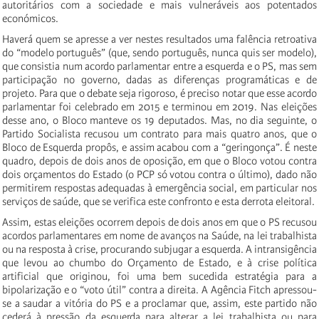
autoritários com a sociedade e mais vulneráveis aos potentados
económicos.
Haverá quem se apresse a ver nestes resultados uma falência retroativa
do “modelo português” (que, sendo português, nunca quis ser modelo),
que consistia num acordo parlamentar entre a esquerda e o PS, mas sem
participação no governo, dadas as diferenças programáticas e de
projeto. Para que o debate seja rigoroso, é preciso notar que esse acordo
parlamentar foi celebrado em 2015 e terminou em 2019. Nas eleições
desse ano, o Bloco manteve os 19 deputados. Mas, no dia seguinte, o
Partido Socialista recusou um contrato para mais quatro anos, que o
Bloco de Esquerda propôs, e assim acabou com a “geringonça”. É neste
quadro, depois de dois anos de oposição, em que o Bloco votou contra
dois orçamentos do Estado (o PCP só votou contra o último), dado não
permitirem respostas adequadas à emergência social, em particular nos
serviços de saúde, que se verifica este confronto e esta derrota eleitoral.
Assim, estas eleições ocorrem depois de dois anos em que o PS recusou
acordos parlamentares em nome de avanços na Saúde, na lei trabalhista
ou na resposta à crise, procurando subjugar a esquerda. A intransigência
que levou ao chumbo do Orçamento de Estado, e à crise política
artificial que originou, foi uma bem sucedida estratégia para a
bipolarização e o “voto útil” contra a direita. A Agência Fitch apressou-
se a saudar a vitória do PS e a proclamar que, assim, este partido não
cederá à pressão da esquerda para alterar a lei trabalhista ou para