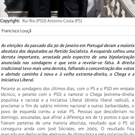
Copyright
Rui Rio (PSD) Antonio Costa (PS)
Francisco Louçã
As eleições do passado dia 30 de Janeiro em Portugal deram a maioria
absoluta dos deputados ao Partido Socialista. A esquerda sofreu uma
derrota importante, arrastada pelo espectro de uma bipolarização
anunciada nas sondagens e que veio a revelar-se falsa. A direita
tradicional teve mais uma derrota, falhando a concentração dos votos
e abrindo caminho à nova e à velha extrema-direita, o Chega e a
Iniciativa Liberal.
Perante as sondagens dos últimos dias, com o PS e o PSD em empate
técnico, e perante com o PSD a namorar o Chega (extrema-direita
populista e racista) e a Iniciativa Liberal (direita liberal radical), a
proclamar o fim do salário mínimo nacional e outras barbaridades, o
povo de esquerda correu a votar PS. Pessoas que descobriram no
domingo, assustadas, que afinal a diferença era de 13 pontos e que se
fizeram parteiras de uma maioria absoluta, resultado que o PS só
conseguira ainda com José Sócrates, em 2005. O resultado fica
marcado por deslocações eleitorais de última hora e pela polarização do