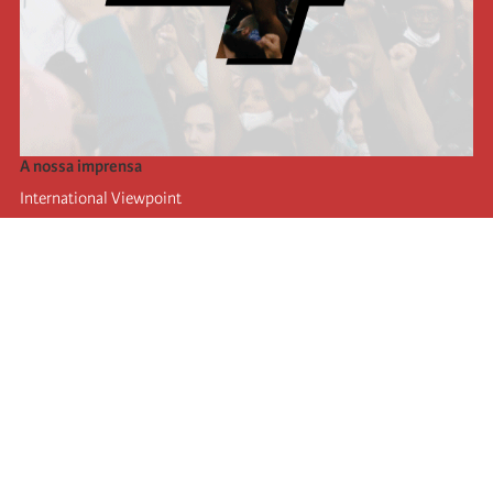
A nossa imprensa
International Viewpoint
Punto de vista internacional
Inprecor
Facebook
Twitter
A Internacional
Último Congresso da Internacional
Declarações do Comité Executivo
Instituto de Formação (IIRE)
Jovens