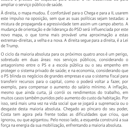
ampliar o serviço público de saúde.
À direita, o mapa mudou. É confortável para o Chega e para a IL usarem
este impulso na oposição, sem que as suas políticas sejam testadas: a
mistura de propaganda e agressividade tem assim um campo aberto. A
mudança de orientação e de liderança do PSD será influenciada por este
novo mapa, o que torna mais provável uma aproximação a estas
extremas-direitas, a velha e a nova. A direita segue para a direita, é a Lei
de Trump.
O ciclo da maioria absoluta para os próximos quatro anos é um perigo,
sobretudo em duas áreas: nos serviços públicos, considerando o
antagonismo entre o PS e a escola pública ou o seu empenho em
proteger o sistema privado de saúde; e na economia, considerando que
o PS blinda os negócios de grandes empresas e usa o sistema fiscal para
transferir recursos para o capital, como o poderá voltar a fazer, por
exemplo, para compensar o aumento do salário mínimo. A inflação,
mesmo que ainda curta, já corrói os rendimentos do trabalho, em
muitos casos também punidos pelo aumento do custo da habitação. Por
isso, será mais uma vez na vida social que se jogará a supremacia ou o
desgaste desta maioria absoluta. Chegado ao píncaro do seu poder,
Costa tem agora pela frente todas as dificuldades que criou, que
ignorou, ou que agigantou. Pelo nosso lado, a esquerda construirá a sua
força na energia da sua mobilização, enfrentando a maioria absoluta.