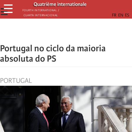
Passar
Quatrième internationale
☰
para
☰
Fourth International /
Cuarta Internacional
o
conteúdo
principal
Portugal no ciclo da maioria
absoluta do PS
PORTUGAL