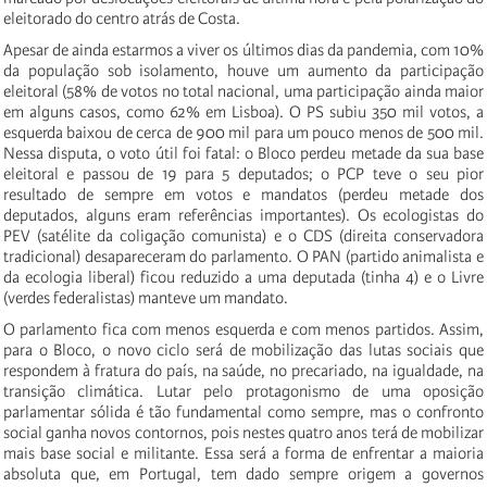
eleitorado do centro atrás de Costa.
Apesar de ainda estarmos a viver os últimos dias da pandemia, com 10%
da população sob isolamento, houve um aumento da participação
eleitoral (58% de votos no total nacional, uma participação ainda maior
em alguns casos, como 62% em Lisboa). O PS subiu 350 mil votos, a
esquerda baixou de cerca de 900 mil para um pouco menos de 500 mil.
Nessa disputa, o voto útil foi fatal: o Bloco perdeu metade da sua base
eleitoral e passou de 19 para 5 deputados; o PCP teve o seu pior
resultado de sempre em votos e mandatos (perdeu metade dos
deputados, alguns eram referências importantes). Os ecologistas do
PEV (satélite da coligação comunista) e o CDS (direita conservadora
tradicional) desapareceram do parlamento. O PAN (partido animalista e
da ecologia liberal) ficou reduzido a uma deputada (tinha 4) e o Livre
(verdes federalistas) manteve um mandato.
O parlamento fica com menos esquerda e com menos partidos. Assim,
para o Bloco, o novo ciclo será de mobilização das lutas sociais que
respondem à fratura do país, na saúde, no precariado, na igualdade, na
transição climática. Lutar pelo protagonismo de uma oposição
parlamentar sólida é tão fundamental como sempre, mas o confronto
social ganha novos contornos, pois nestes quatro anos terá de mobilizar
mais base social e militante. Essa será a forma de enfrentar a maioria
absoluta que, em Portugal, tem dado sempre origem a governos