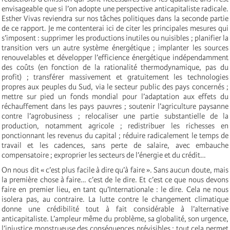
envisageable que si l’on adopte une perspective anticapitaliste radicale.
Esther Vivas reviendra sur nos tâches politiques dans la seconde partie
de ce rapport. Je me contenterai ici de citer les principales mesures qui
s’imposent : supprimer les productions inutiles ou nuisibles ; planifier la
transition vers un autre système énergétique ; implanter les sources
renouvelables et développer l’efficience énergétique indépendamment
des coûts (en fonction de la rationalité thermodynamique, pas du
profit) ; transférer massivement et gratuitement les technologies
propres aux peuples du Sud, via le secteur public des pays concernés ;
mettre sur pied un fonds mondial pour l’adaptation aux effets du
réchauffement dans les pays pauvres ; soutenir l’agriculture paysanne
contre l’agrobusiness ; relocaliser une partie substantielle de la
production, notamment agricole ; redistribuer les richesses en
ponctionnant les revenus du capital ; réduire radicalement le temps de
travail et les cadences, sans perte de salaire, avec embauche
compensatoire ; exproprier les secteurs de l’énergie et du crédit…
On nous dit « c’est plus facile à dire qu’à faire ». Sans aucun doute, mais
la première chose à faire… c’est de le dire. Et c’est ce que nous devons
faire en premier lieu, en tant qu’Internationale : le dire. Cela ne nous
isolera pas, au contraire. La lutte contre le changement climatique
donne une crédibilité tout à fait considérable à l’alternative
anticapitaliste. L’ampleur même du problème, sa globalité, son urgence,
l’injustice monstrueuse des conséquences prévisibles : tout cela permet