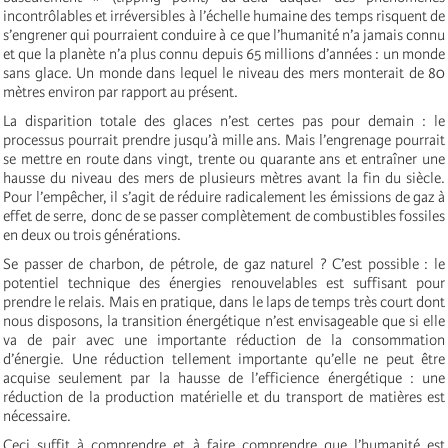
incontrôlables et irréversibles à l’échelle humaine des temps risquent de
s’engrener qui pourraient conduire à ce que l’humanité n’a jamais connu
et que la planète n’a plus connu depuis 65 millions d’années : un monde
sans glace. Un monde dans lequel le niveau des mers monterait de 80
mètres environ par rapport au présent.
La disparition totale des glaces n’est certes pas pour demain : le
processus pourrait prendre jusqu’à mille ans. Mais l’engrenage pourrait
se mettre en route dans vingt, trente ou quarante ans et entraîner une
hausse du niveau des mers de plusieurs mètres avant la fin du siècle.
Pour l’empêcher, il s’agit de réduire radicalement les émissions de gaz à
effet de serre, donc de se passer complètement de combustibles fossiles
en deux ou trois générations.
Se passer de charbon, de pétrole, de gaz naturel ? C’est possible : le
potentiel technique des énergies renouvelables est suffisant pour
prendre le relais. Mais en pratique, dans le laps de temps très court dont
nous disposons, la transition énergétique n’est envisageable que si elle
va de pair avec une importante réduction de la consommation
d’énergie. Une réduction tellement importante qu’elle ne peut être
acquise seulement par la hausse de l’efficience énergétique : une
réduction de la production matérielle et du transport de matières est
nécessaire.
Ceci suffit à comprendre et à faire comprendre que l’humanité est