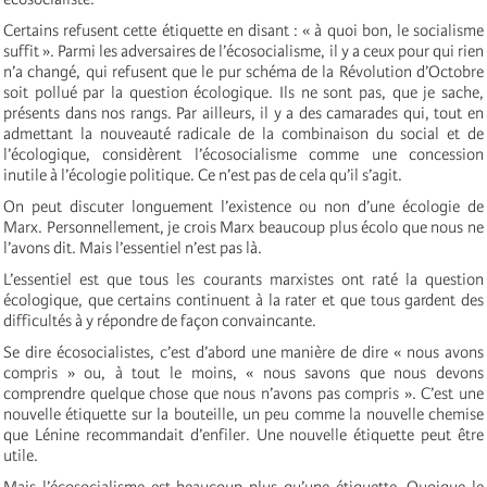
Certains refusent cette étiquette en disant : « à quoi bon, le socialisme
suffit ». Parmi les adversaires de l’écosocialisme, il y a ceux pour qui rien
n’a changé, qui refusent que le pur schéma de la Révolution d’Octobre
soit pollué par la question écologique. Ils ne sont pas, que je sache,
présents dans nos rangs. Par ailleurs, il y a des camarades qui, tout en
admettant la nouveauté radicale de la combinaison du social et de
l’écologique, considèrent l’écosocialisme comme une concession
inutile à l’écologie politique. Ce n’est pas de cela qu’il s’agit.
On peut discuter longuement l’existence ou non d’une écologie de
Marx. Personnellement, je crois Marx beaucoup plus écolo que nous ne
l’avons dit. Mais l’essentiel n’est pas là.
L’essentiel est que tous les courants marxistes ont raté la question
écologique, que certains continuent à la rater et que tous gardent des
difficultés à y répondre de façon convaincante.
Se dire écosocialistes, c’est d’abord une manière de dire « nous avons
compris » ou, à tout le moins, « nous savons que nous devons
comprendre quelque chose que nous n’avons pas compris ». C’est une
nouvelle étiquette sur la bouteille, un peu comme la nouvelle chemise
que Lénine recommandait d’enfiler. Une nouvelle étiquette peut être
utile.
Mais l’écosocialisme est beaucoup plus qu’une étiquette. Quoique le