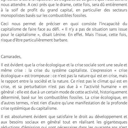
nous attendre. A ceci près que le drame, cette fois, sera dû entièrement
à la soif de profit du grand capital, en particulier des secteurs
monopolistes basés sur les combustibles fossiles.
Ceci nous permet de préciser en quoi consiste l’incapacité du
capitalisme de faire face au défi. « Il n’y a pas de situation sans issue
pour le capitalisme », disait Lénine. En effet. Mais l’issue, cette fois,
risque d’être particulièrement barbare.
Camarades,
Il est évident que la crise écologique et la crise sociale sont une seule et
même crise : la crise du système capitaliste. L’expression « crise
écologique » est trompeuse : ce n’est pas la nature qui est en crise, mais
le rapport entre la société et la nature. Ce n’est pas le climat qui est en
crise, et sa perturbation n’est pas due à « l’activité humaine » en
général : elle est due à un certain mode de cette activité, historiquement
déterminé, basé sur les combustibles fossiles. La crise écologique, en
d’autres termes, n’est rien d’autre qu’une manifestation de la profonde
crise systémique du capitalisme.
Il est absolument évident que satisfaire le droit au développement et
aux besoins sociaux en général tout en réalisant les gigantesques
réductions d’émission qui sont nécessaires dans les quarante ans n’est