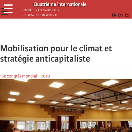
Passar
Quatrième internationale
☰
para
☰
Fourth International /
Cuarta Internacional
o
conteúdo
principal
Mobilisation pour le climat et
stratégie anticapitaliste
16e congrès mondial - 2010