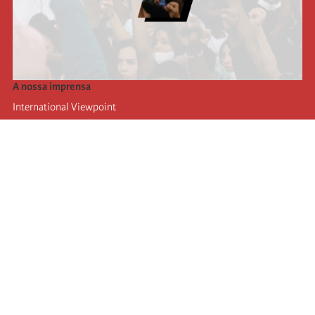
A nossa imprensa
International Viewpoint
Punto de vista internacional
Inprecor
Facebook
Twitter
A Internacional
Último Congresso da Internacional
Declarações do Comité Executivo
Instituto de Formação (IIRE)
Jovens
Autores