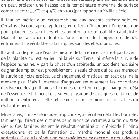
on peut projeter une hausse de la température moyenne de surface
comprise entre 3,2°C et 4,9°C en 2100 (par rapport au XVIIIe siècle).
Il faut se méfier d’un catastrophisme aux accents eschatologiques.
Certains discours apocalyptiques, en effet , n’invoquent l’urgence que
pour plaider les sacrifices et escamoter la responsabilité capitaliste.
Mais il ne fait aucun doute qu’une hausse de température de 4°C
entraînerait de véritables catastrophes sociales et écologiques.
Il s’agit ici de prendre l’exacte mesure de la menace. Ce n’est pas l’avenir
de la planète qui est en jeu, ni la vie sur Terre, ni même la survie de
l’espèce humaine. A part la chute d’un astéroïde, un accident nucléaire
de grande ampleur est probablement la seule chose qui puisse menacer
la survie de notre espèce. Le changement climatique, en tout cas, ne la
menace pas. Mais il menace d’aggraver sérieusement les conditions
d’existence des 3 milliards d’hommes et de femmes qui manquent déjà
de l’essentiel. Et il menace la survie physique de quelques centaines de
millions d’entre eux, celles et ceux qui sont le moins responsables du
réchauffement.
Mike Davis, dans « Génocides tropicaux », a décrit en détail les horribles
famines qui firent des dizaines de millions de victimes à la fin du XIXe
siècle. Ces famines étaient le résultat combiné d’un épisode El Nino
exceptionnel et de la formation du marché mondial des produits
agricoles. C’est à la répétition de tragédies de ce genre que nous devons