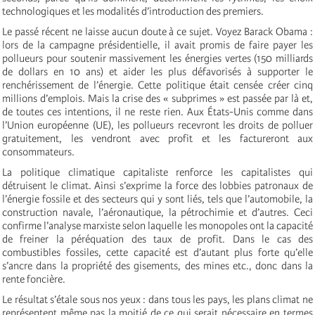
technologiques et les modalités d’introduction des premiers.
Le passé récent ne laisse aucun doute à ce sujet. Voyez Barack Obama :
lors de la campagne présidentielle, il avait promis de faire payer les
pollueurs pour soutenir massivement les énergies vertes (150 milliards
de dollars en 10 ans) et aider les plus défavorisés à supporter le
renchérissement de l’énergie. Cette politique était censée créer cinq
millions d’emplois. Mais la crise des « subprimes » est passée par là et,
de toutes ces intentions, il ne reste rien. Aux États-Unis comme dans
l’Union européenne (UE), les pollueurs recevront les droits de polluer
gratuitement, les vendront avec profit et les factureront aux
consommateurs.
La politique climatique capitaliste renforce les capitalistes qui
détruisent le climat. Ainsi s’exprime la force des lobbies patronaux de
l’énergie fossile et des secteurs qui y sont liés, tels que l’automobile, la
construction navale, l’aéronautique, la pétrochimie et d’autres. Ceci
confirme l’analyse marxiste selon laquelle les monopoles ont la capacité
de freiner la péréquation des taux de profit. Dans le cas des
combustibles fossiles, cette capacité est d’autant plus forte qu’elle
s’ancre dans la propriété des gisements, des mines etc., donc dans la
rente foncière.
Le résultat s’étale sous nos yeux : dans tous les pays, les plans climat ne
représentent même pas la moitié de ce qui serait nécessaire en termes