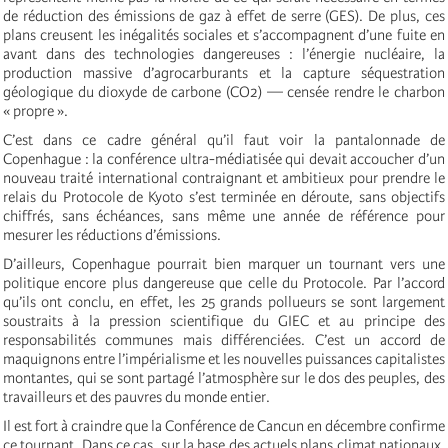
de réduction des émissions de gaz à effet de serre (GES). De plus, ces
plans creusent les inégalités sociales et s’accompagnent d’une fuite en
avant dans des technologies dangereuses : l’énergie nucléaire, la
production massive d’agrocarburants et la capture séquestration
géologique du dioxyde de carbone (CO2) — censée rendre le charbon
« propre ».
C’est dans ce cadre général qu’il faut voir la pantalonnade de
Copenhague : la conférence ultra-médiatisée qui devait accoucher d’un
nouveau traité international contraignant et ambitieux pour prendre le
relais du Protocole de Kyoto s’est terminée en déroute, sans objectifs
chiffrés, sans échéances, sans même une année de référence pour
mesurer les réductions d’émissions.
D’ailleurs, Copenhague pourrait bien marquer un tournant vers une
politique encore plus dangereuse que celle du Protocole. Par l’accord
qu’ils ont conclu, en effet, les 25 grands pollueurs se sont largement
soustraits à la pression scientifique du GIEC et au principe des
responsabilités communes mais différenciées. C’est un accord de
maquignons entre l’impérialisme et les nouvelles puissances capitalistes
montantes, qui se sont partagé l’atmosphère sur le dos des peuples, des
travailleurs et des pauvres du monde entier.
Il est fort à craindre que la Conférence de Cancun en décembre confirme
ce tournant. Dans ce cas, sur la base des actuels plans climat nationaux,