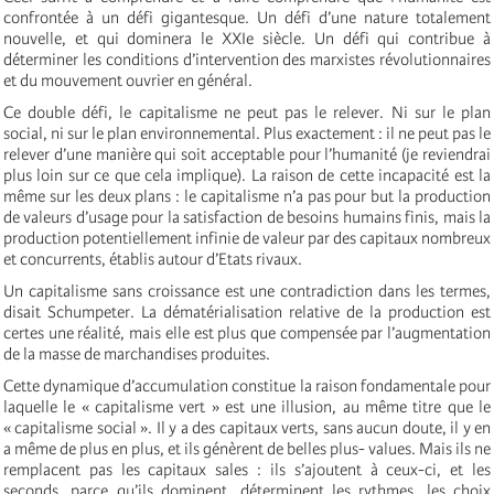
confrontée à un défi gigantesque. Un défi d’une nature totalement
nouvelle, et qui dominera le XXIe siècle. Un défi qui contribue à
déterminer les conditions d’intervention des marxistes révolutionnaires
et du mouvement ouvrier en général.
Ce double défi, le capitalisme ne peut pas le relever. Ni sur le plan
social, ni sur le plan environnemental. Plus exactement : il ne peut pas le
relever d’une manière qui soit acceptable pour l’humanité (je reviendrai
plus loin sur ce que cela implique). La raison de cette incapacité est la
même sur les deux plans : le capitalisme n’a pas pour but la production
de valeurs d’usage pour la satisfaction de besoins humains finis, mais la
production potentiellement infinie de valeur par des capitaux nombreux
et concurrents, établis autour d’Etats rivaux.
Un capitalisme sans croissance est une contradiction dans les termes,
disait Schumpeter. La dématérialisation relative de la production est
certes une réalité, mais elle est plus que compensée par l’augmentation
de la masse de marchandises produites.
Cette dynamique d’accumulation constitue la raison fondamentale pour
laquelle le « capitalisme vert » est une illusion, au même titre que le
« capitalisme social ». Il y a des capitaux verts, sans aucun doute, il y en
a même de plus en plus, et ils génèrent de belles plus- values. Mais ils ne
remplacent pas les capitaux sales : ils s’ajoutent à ceux-ci, et les
seconds, parce qu’ils dominent, déterminent les rythmes, les choix