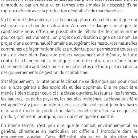
d’introduire par en-haut et en termes très simples la nécessité d’une
rupture radicale avec la production généralisée de marchandises.
Vu l’énormité des enjeux, c’est beaucoup plus qu’un choix politique qui
est posé : un choix de civilisation. A travers le danger climatique, le
capitalisme nous offre une possibilité de réhabiliter le communisme
pour ce qu’il est vraiment : un projet de civilisation digne de ce nom. Le
projet d’une communauté humaine autogérant les ressources naturelles
communes de façon rationnelle et prudente, pour permettre à toutes et
tous de vivre bien. Face aux projets vaguement antilibéraux, la lutte
contre les changements climatiques conforte notre choix d’une ligne
clairement anticapitaliste, ainsi que notre refus de toute participation à
des gouvernements de gestion du capitalisme.
Stratégiquement, la lutte pour le climat ne se distingue pas pour nous
de la lutte générale des exploités et des opprimés. Elle ne peut être
menée à bien que par ceux-ci : la classe ouvrière, les jeunes, les femmes,
les pauvres, les petits paysans, les peuples indigènes. La classe ouvrière
est appelée à y jouer un rôle majeur, car elle seule peut jeter les bases
d’un autre mode de production dans lequel elle décidera ce qui est
produit, comment, pourquoi, pour qui et en quelle quantité.
En même temps, c’est peu dire que le combat environnemental en
général, climatique en particulier, est difficile à introduire dans le
mouvement ouvrier. Cette difficulté résulte de la situation des