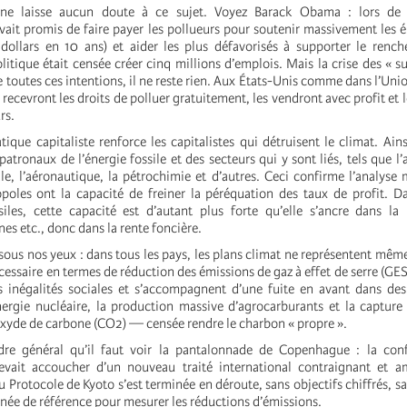
 ne laisse aucun doute à ce sujet. Voyez Barack Obama : lors de
 avait promis de faire payer les pollueurs pour soutenir massivement les é
 dollars en 10 ans) et aider les plus défavorisés à supporter le renc
olitique était censée créer cinq millions d’emplois. Mais la crise des « s
de toutes ces intentions, il ne reste rien. Aux États-Unis comme dans l’Un
s recevront les droits de polluer gratuitement, les vendront avec profit et 
rs.
tique capitaliste renforce les capitalistes qui détruisent le climat. Ains
patronaux de l’énergie fossile et des secteurs qui y sont liés, tels que l
le, l’aéronautique, la pétrochimie et d’autres. Ceci confirme l’analyse 
poles ont la capacité de freiner la péréquation des taux de profit. D
iles, cette capacité est d’autant plus forte qu’elle s’ancre dans la
es etc., donc dans la rente foncière.
e sous nos yeux : dans tous les pays, les plans climat ne représentent mêm
écessaire en termes de réduction des émissions de gaz à effet de serre (GES
s inégalités sociales et s’accompagnent d’une fuite en avant dans de
nergie nucléaire, la production massive d’agrocarburants et la capture
xyde de carbone (CO2) — censée rendre le charbon « propre ».
dre général qu’il faut voir la pantalonnade de Copenhague : la conf
evait accoucher d’un nouveau traité international contraignant et a
du Protocole de Kyoto s’est terminée en déroute, sans objectifs chiffrés, 
ée de référence pour mesurer les réductions d’émissions.