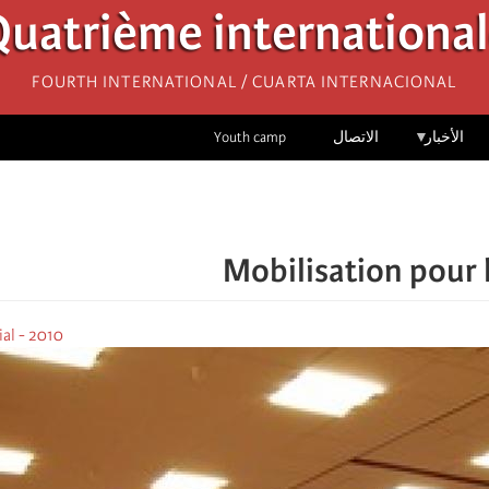
uatrième internationa
Fourth International / Cuarta Internacional
الأخبار
الاتصال
Youth camp
Mobilisation pour l
al - 2010