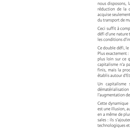
nous disposons, l
réduction de la 
acquise seulement 
du transport de ma
Ceci suffit à com
défi d’une nature 
les conditions d’i
Ce double défi, le
Plus exactement : 
plus loin sur ce 
capitalisme n’a p
finis, mais la pr
établis autour d’Et
Un capitalisme 
dématérialisation 
l’augmentation de
Cette dynamique d
est une illusion, a
en a même de plus 
sales : ils s’ajou
technologiques et 