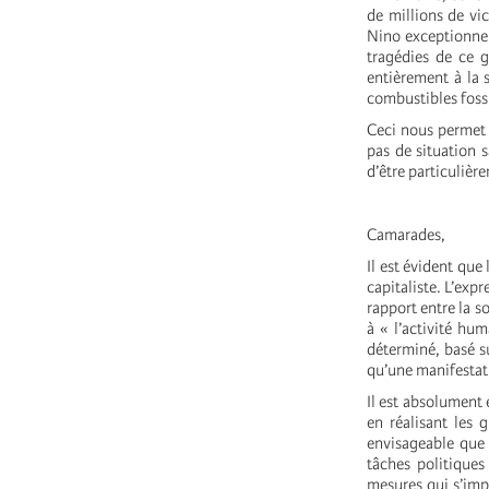
de millions de vic
Nino exceptionnel
tragédies de ce g
entièrement à la s
combustibles fossi
Ceci nous permet d
pas de situation s
d’être particulièr
Camarades,
Il est évident que
capitaliste. L’expr
rapport entre la so
à « l’activité hu
déterminé, basé su
qu’une manifestat
Il est absolument 
en réalisant les 
envisageable que s
tâches politiques
mesures qui s’impo