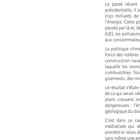
Le passé récent
présidentielle, il
(150 milliards de
l’énergie. Cette p
passée par là et, 
(UE), les pollueur
aux consommateu
La politique clima
force des lobbies 
construction nava
laquelle les mono
combustibles foss
gisements, des min
Le résultat s’étal
de ce qui serait n
plans creusent le
dangereuses : l’é
géologique du dio
C’est dans ce ca
médiatisée qui d
prendre le relais 
sans même une ann