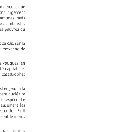
dangereuse que
sont largement
communes mais
s capitalistes
des pauvres du
ce cas, sur la
re moyenne de
alyptiques, en
é capitaliste.
s catastrophes
t en jeu, ni la
ident nucléaire
re espèce. Le
ieusement les
sentiel. Et il
 sont le moins
t des dizaines