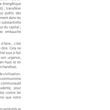
ce énergétique
) ; transférer
ur public des
ement dans les
e substantielle
s du capital ;
avec embauche
 à faire… c’est
e dire. Cela ne
té tout à fait
, son urgence,
 en-haut et en
archandises.
e civilisation.
 le communisme
ne communauté
rudente, pour
tte contre les
insi que notre
es exploités et