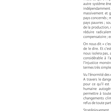
autre système éne
indépendamment de
massivement et gr
pays concernés ; m
pays pauvres ; sou
de la production, 
réduire radicale
compensatoire ; ex
On nous dit « c’es
de le dire. Et c’e
nous isolera pas, 
considérable à l’
l’injustice monst
termes très simple
Vu l’énormité des 
A travers le dang
pour ce qu’il est
humaine autogér
permettre à toute
changements clima
refus de toute par
Stratégiquement, l