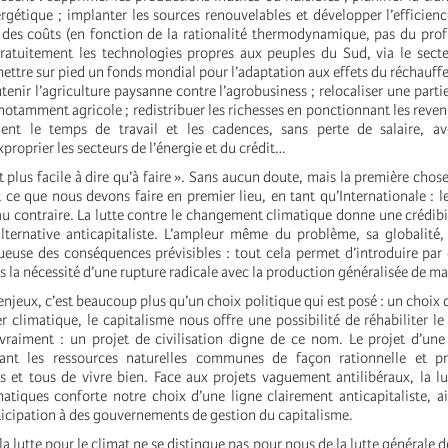
rgétique ; implanter les sources renouvelables et développer l’efficien
s coûts (en fonction de la rationalité thermodynamique, pas du profit
atuitement les technologies propres aux peuples du Sud, via le secte
ettre sur pied un fonds mondial pour l’adaptation aux effets du réchauff
tenir l’agriculture paysanne contre l’agrobusiness ; relocaliser une parti
notamment agricole ; redistribuer les richesses en ponctionnant les revenu
ment le temps de travail et les cadences, sans perte de salaire, 
proprier les secteurs de l’énergie et du crédit…
t plus facile à dire qu’à faire ». Sans aucun doute, mais la première chose
st ce que nous devons faire en premier lieu, en tant qu’Internationale : l
au contraire. La lutte contre le changement climatique donne une crédibili
alternative anticapitaliste. L’ampleur même du problème, sa globalité
rueuse des conséquences prévisibles : tout cela permet d’introduire par
s la nécessité d’une rupture radicale avec la production généralisée de m
enjeux, c’est beaucoup plus qu’un choix politique qui est posé : un choix d
er climatique, le capitalisme nous offre une possibilité de réhabiliter
 vraiment : un projet de civilisation digne de ce nom. Le projet d’u
ant les ressources naturelles communes de façon rationnelle et p
s et tous de vivre bien. Face aux projets vaguement antilibéraux, la lu
tiques conforte notre choix d’une ligne clairement anticapitaliste, a
ticipation à des gouvernements de gestion du capitalisme.
a lutte pour le climat ne se distingue pas pour nous de la lutte générale d