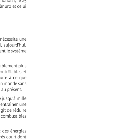
mondial, le 25
anuro et celui
 nécessite une
, aujourd’hui,
rent le système
bablement plus
ontrôlables et
duire à ce que
 un monde sans
 au présent.
e jusqu’à mille
 entraîner une
agit de réduire
 combustibles
e des énergies
très court dont