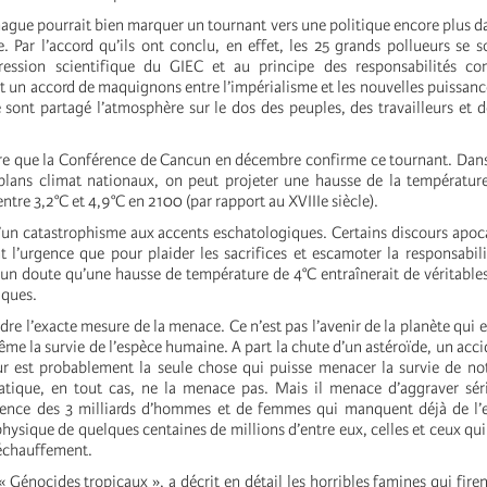
hague pourrait bien marquer un tournant vers une politique encore plus 
e. Par l’accord qu’ils ont conclu, en effet, les 25 grands pollueurs se 
pression scientifique du GIEC et au principe des responsabilités 
st un accord de maquignons entre l’impérialisme et les nouvelles puissance
 sont partagé l’atmosphère sur le dos des peuples, des travailleurs et 
ndre que la Conférence de Cancun en décembre confirme ce tournant. Dans 
 plans climat nationaux, on peut projeter une hausse de la températu
ntre 3,2°C et 4,9°C en 2100 (par rapport au XVIIIe siècle).
 d’un catastrophisme aux accents eschatologiques. Certains discours apoc
t l’urgence que pour plaider les sacrifices et escamoter la responsabilit
ucun doute qu’une hausse de température de 4°C entraînerait de véritable
iques.
endre l’exacte mesure de la menace. Ce n’est pas l’avenir de la planète qui es
même la survie de l’espèce humaine. A part la chute d’un astéroïde, un acc
 est probablement la seule chose qui puisse menacer la survie de not
tique, en tout cas, ne la menace pas. Mais il menace d’aggraver sér
tence des 3 milliards d’hommes et de femmes qui manquent déjà de l’es
hysique de quelques centaines de millions d’entre eux, celles et ceux qui
échauffement.
 Génocides tropicaux », a décrit en détail les horribles famines qui firen