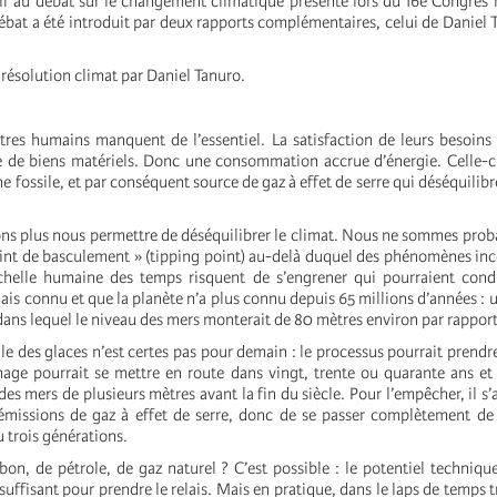
if au débat sur le changement climatique présenté lors du 16e Congrès 
ébat a été introduit par deux rapports complémentaires, celui de Daniel T
 résolution climat par Daniel Tanuro.
’êtres humains manquent de l’essentiel. La satisfaction de leurs besoins
 de biens matériels. Donc une consommation accrue d’énergie. Celle-ci
ne fossile, et par conséquent source de gaz à effet de serre qui déséquilib
ns plus nous permettre de déséquilibrer le climat. Nous ne sommes pro
point de basculement » (tipping point) au-delà duquel des phénomènes inc
’échelle humaine des temps risquent de s’engrener qui pourraient con
ais connu et que la planète n’a plus connu depuis 65 millions d’années :
ans lequel le niveau des mers monterait de 80 mètres environ par rapport
ale des glaces n’est certes pas pour demain : le processus pourrait prendr
nage pourrait se mettre en route dans vingt, trente ou quarante ans et
es mers de plusieurs mètres avant la fin du siècle. Pour l’empêcher, il s’
émissions de gaz à effet de serre, donc de se passer complètement de
u trois générations.
bon, de pétrole, de gaz naturel ? C’est possible : le potentiel techniqu
suffisant pour prendre le relais. Mais en pratique, dans le laps de temps 