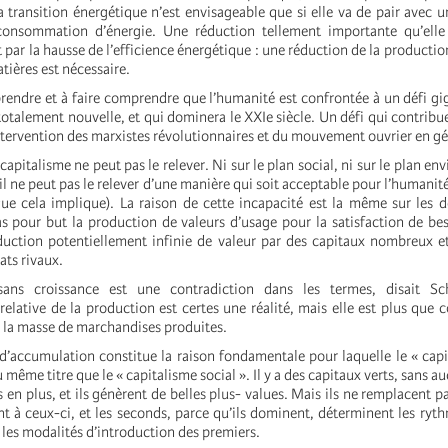
a transition énergétique n’est envisageable que si elle va de pair avec 
consommation d’énergie. Une réduction tellement importante qu’elle
par la hausse de l’efficience énergétique : une réduction de la production
tières est nécessaire.
prendre et à faire comprendre que l’humanité est confrontée à un défi g
totalement nouvelle, et qui dominera le XXIe siècle. Un défi qui contribu
ntervention des marxistes révolutionnaires et du mouvement ouvrier en gé
 capitalisme ne peut pas le relever. Ni sur le plan social, ni sur le plan e
il ne peut pas le relever d’une manière qui soit acceptable pour l’humanité
que cela implique). La raison de cette incapacité est la même sur les d
as pour but la production de valeurs d’usage pour la satisfaction de b
oduction potentiellement infinie de valeur par des capitaux nombreux e
ats rivaux.
sans croissance est une contradiction dans les termes, disait Sc
relative de la production est certes une réalité, mais elle est plus que
 la masse de marchandises produites.
’accumulation constitue la raison fondamentale pour laquelle le « capi
u même titre que le « capitalisme social ». Il y a des capitaux verts, sans au
en plus, et ils génèrent de belles plus- values. Mais ils ne remplacent pa
tent à ceux-ci, et les seconds, parce qu’ils dominent, déterminent les ryt
les modalités d’introduction des premiers.