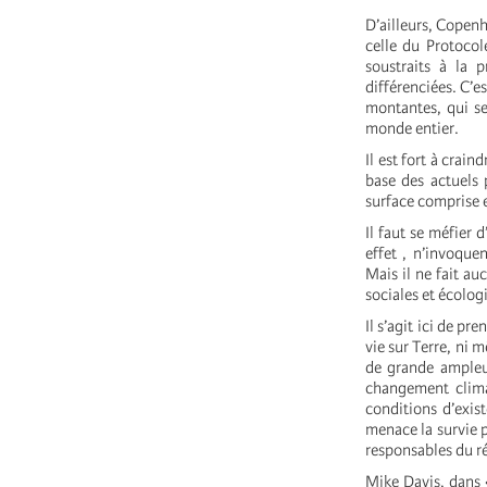
D’ailleurs, Copen
celle du Protocol
soustraits à la 
différenciées. C’e
montantes, qui se
monde entier.
Il est fort à crai
base des actuels
surface comprise e
Il faut se méfier
effet , n’invoquen
Mais il ne fait a
sociales et écolog
Il s’agit ici de pr
vie sur Terre, ni 
de grande ampleur
changement clima
conditions d’exis
menace la survie p
responsables du r
Mike Davis, dans «