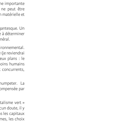
une importante
 ne peut être
 matérielle et
igantesque. Un
e à déterminer
néral.
nvironnemental.
 (je reviendrai
eux plans : le
esoins humains
t concurrents,
humpeter. La
 compensée par
talisme vert »
cun doute, il y
s les capitaux
hmes, les choix