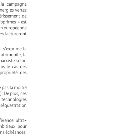
 la campagne
nergies vertes
hérissement de
ubprimes » est
ion européenne
les factureront
i s’exprime la
’automobile, la
marxiste selon
ans le cas des
 propriété des
e pas la moitié
). De plus, ces
s technologies
 séquestration
érence ultra-
mbitieux pour
sans échéances,