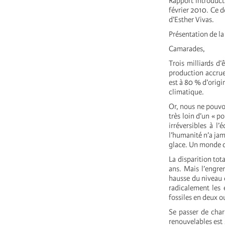
Rapport introduct
février 2010. Ce d
d’Esther Vivas.
Présentation de la
Camarades,
Trois milliards d
production accrue
est à 80 % d’origi
climatique.
Or, nous ne pouvo
très loin d’un « 
irréversibles à l
l’humanité n’a jam
glace. Un monde d
La disparition tot
ans. Mais l’engre
hausse du niveau d
radicalement les 
fossiles en deux o
Se passer de char
renouvelables est 