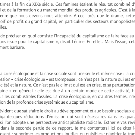
times à la fin du XIXe siècle. Ces famines étaient le résultat combiné d
 et de la formation du marché mondial des produits agricoles. C’est à la
enre que nous devons nous attendre. A ceci près que le drame, cette 
oif de profit du grand capital, en particulier des secteurs monopolistes
les.
e préciser en quoi consiste l’incapacité du capitalisme de faire face au d
ans issue pour le capitalisme », disait Lénine. En effet. Mais l’issue, cet
ement barbare.
 la crise écologique et la crise sociale sont une seule et même crise : la c
ession « crise écologique » est trompeuse : ce n’est pas la nature qui est en
ciété et la nature. Ce n’est pas le climat qui est en crise, et sa perturbatio
maine » en général : elle est due à un certain mode de cette activité, 
r les combustibles fossiles. La crise écologique, en d’autres termes, n’es
ion de la profonde crise systémique du capitalisme.
évident que satisfaire le droit au développement et aux besoins sociaux e
gigantesques réductions d’émission qui sont nécessaires dans les quar
i l’on adopte une perspective anticapitaliste radicale. Esther Vivas rev
 dans la seconde partie de ce rapport. Je me contenterai ici de citer l
sent : supprimer les productions inutiles ou nuisibles ; planifier la tran