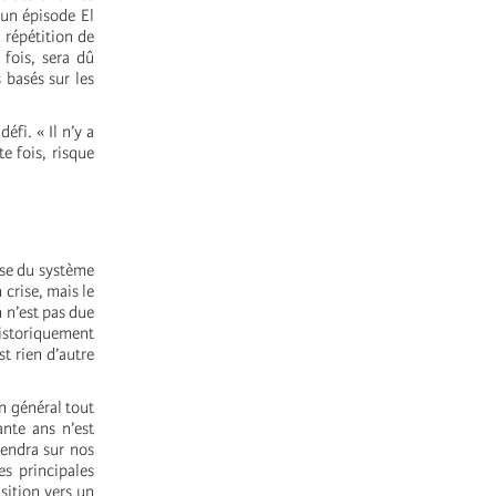
’un épisode El
 répétition de
fois, sera dû
 basés sur les
éfi. « Il n’y a
te fois, risque
rise du système
 crise, mais le
n n’est pas due
historiquement
t rien d’autre
n général tout
ante ans n’est
iendra sur nos
es principales
sition vers un