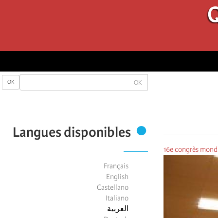
Q
OK
OK
Langues disponibles
16e congrès mondi
Français
English
Castellano
Italiano
العربية