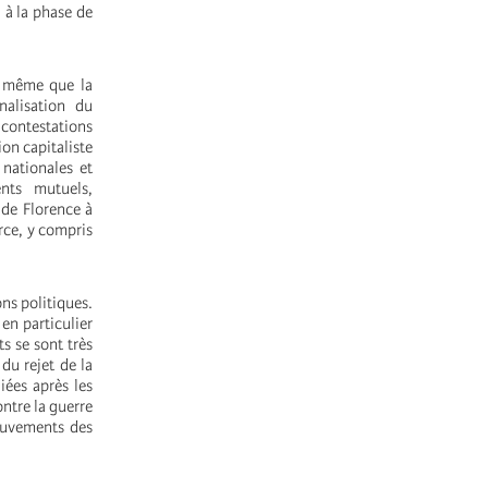
 à la phase de
De même que la
nalisation du
 contestations
ion capitaliste
 nationales et
nts mutuels,
 de Florence à
rce, y compris
ns politiques.
en particulier
s se sont très
du rejet de la
iées après les
ontre la guerre
mouvements des