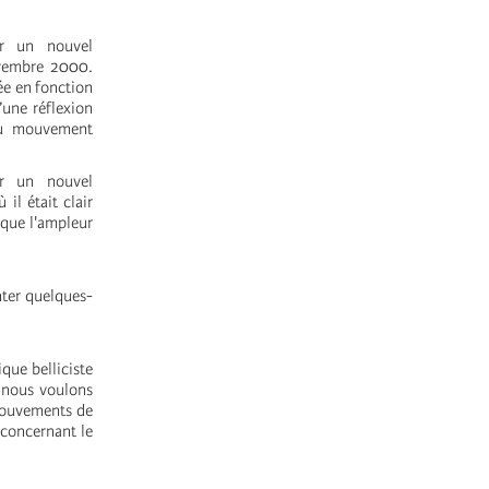
ur un nouvel
ovembre 2000.
ée en fonction
’une réflexion
 du mouvement
ur un nouvel
il était clair
 que l'ampleur
nter quelques-
ique belliciste
, nous voulons
 mouvements de
 concernant le