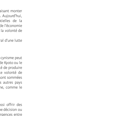
faisant monter
. Aujourd'hui,
tielles de la
 de l'économie
 la volonté de
ral d'une lutte
e cynisme peut
 de Kyoto ou le
té de produire
te volonté de
i sont sommées
s autres pays
ème, comme le
ssi offrir des
ne décision ou
ergences entre