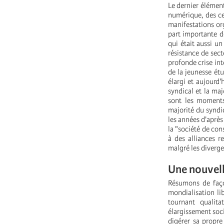
Le dernier élément
numérique, des ce
manifestations org
part importante d
qui était aussi u
résistance de sec
profonde crise in
de la jeunesse étu
élargi et aujour
syndical et la ma
sont les moments
majorité du syndi
les années d'aprè
la "société de con
à des alliances r
malgré les diverge
Une nouvell
Résumons de faço
mondialisation li
tournant qualita
élargissement soci
digérer sa propre