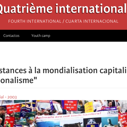
uatrième internationa
Fourth International / Cuarta Internacional
Contactos
Youth camp
istances à la mondialisation capita
ionalisme"
al - 2003