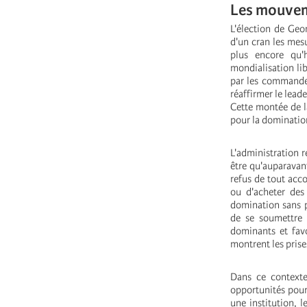
Les mouvem
L'élection de Geo
d'un cran les mesu
plus encore qu'
mondialisation lib
par les commandes
réaffirmer le lead
Cette montée de la
pour la domination
L'administration 
être qu'auparavant
refus de tout acc
ou d'acheter des
domination sans p
de se soumettre 
dominants et fav
montrent les prise
Dans ce contexte 
opportunités pour
une institution, 