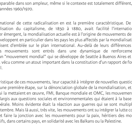
mparable dans son ampleur, même si le contexte est totalement différent,
s années 1960/1970.
rnational de cette radicalisation en est la première caractéristique. 
isation du capitalisme, de 1850 à 1880, avait facilité l'internatio
 émergent, la mondialisation actuelle est à l'origine de mouvements de
éveloppent en particulier dans les pays les plus affectés par la mondialisat
isent d'emblée sur le plan international. Au-delà de leurs différences
 les mouvements sont entrés dans une dynamique de renforceme
un "mouvement mondial" qui se développe de Seattle à Buenos Aires et
t vécu comme un atout important dans la constitution d'un rapport de fo
l.
istique de ces mouvements, leur capacité à intégrer de nouvelles questio
ne première étape, sur la dénonciation globale de la mondialisation, et 
qui la mettaient en œuvre, FMI, Banque mondiale et OMC, les mouvement
largis aux questions sociales et environnementales qui étaient à la base 
bérale. Moins évidente était la réaction aux guerres qui se sont multipl
ptembre. Mais là aussi, très vite, les mouvements ont su intégrer la lutte c
 et faire la jonction avec les mouvements pour la paix, héritiers des 
fs, dans certains pays, en solidarité avec les Balkans ou la Palestine.