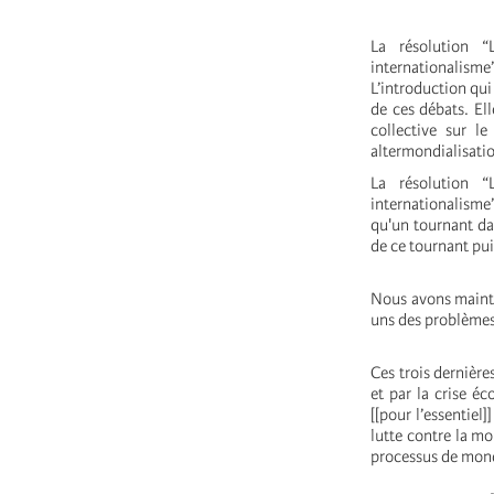
La résolution “
internationalism
L’introduction qu
de ces débats. El
collective sur l
altermondialisati
La résolution “
internationalisme”
qu'un tournant dan
de ce tournant pui
Nous avons mainten
uns des problèmes
Ces trois dernière
et par la crise é
[[pour l’essentiel
lutte contre la m
processus de mond