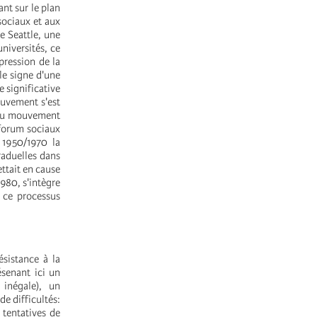
nt sur le plan
sociaux et aux
e Seattle, une
niversités, ce
pression de la
le signe d'une
 significative
ouvement s'est
 du mouvement
 forum sociaux
 1950/1970 la
raduelles dans
ttait en cause
980, s'intègre
à ce processus
sistance à la
ésenant ici un
 inégale), un
e difficultés:
 tentatives de