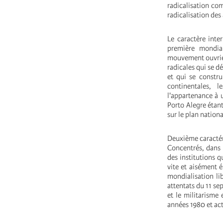
radicalisation co
radicalisation de
Le caractère inte
première mondial
mouvement ouvrier
radicales qui se d
et qui se constru
continentales,
l'appartenance à 
Porto Alegre étan
sur le plan nationa
Deuxième caractér
Concentrés, dans u
des institutions 
vite et aisément é
mondialisation li
attentats du 11 se
et le militarisme
années 1980 et acti