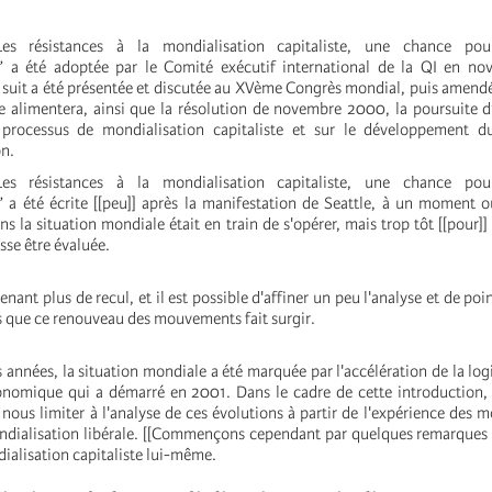
Les résistances à la mondialisation capitaliste, une chance po
e” a été adoptée par le Comité exécutif international de la QI en n
i suit a été présentée et discutée au XVème Congrès mondial, puis amend
le alimentera, ainsi que la résolution de novembre 2000, la poursuite d
e processus de mondialisation capitaliste et sur le développement
on.
Les résistances à la mondialisation capitaliste, une chance po
 a été écrite [[peu]] après la manifestation de Seattle, à un moment où 
s la situation mondiale était en train de s'opérer, mais trop tôt [[pour]]
sse être évaluée.
ant plus de recul, et il est possible d'affiner un peu l'analyse et de poi
 que ce renouveau des mouvements fait surgir.
s années, la situation mondiale a été marquée par l'accélération de la log
conomique qui a démarré en 2001. Dans le cadre de cette introduction
]] nous limiter à l'analyse de ces évolutions à partir de l'expérience des
ondialisation libérale. [[Commençons cependant par quelques remarques
ialisation capitaliste lui-même.