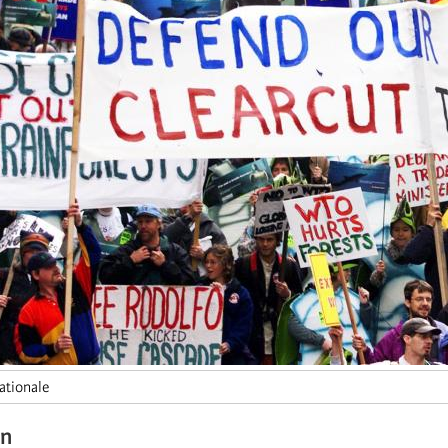
ationale
on