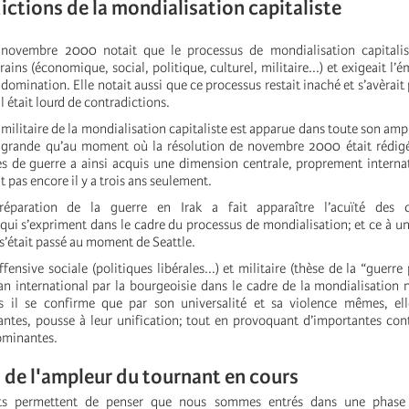
ictions de la mondialisation capitaliste
 novembre 2000 notait que le processus de mondialisation capitalis
rains (économique, social, politique, culturel, militaire...) et exigeait l
omination. Elle notait aussi que ce processus restait inaché et s’avèrai
l était lourd de contradictions.
 militaire de la mondialisation capitaliste est apparue dans toute son amp
 grande qu’au moment où la résolution de novembre 2000 était rédig
es de guerre a ainsi acquis une dimension centrale, proprement interna
it pas encore il y a trois ans seulement.
paration de la guerre en Irak a fait apparaître l’acuïté des co
 qui s’expriment dans le cadre du processus de mondialisation; et ce à u
 s’était passé au moment de Seattle.
ffensive sociale (politiques libérales...) et militaire (thèse de la “guerre 
an international par la bourgeoisie dans le cadre de la mondialisation n
s il se confirme que par son universalité et sa violence mêmes, ell
santes, pousse à leur unification; tout en provoquant d’importantes con
dominantes.
 de l'ampleur du tournant en cours
nts permettent de penser que nous sommes entrés dans une phase