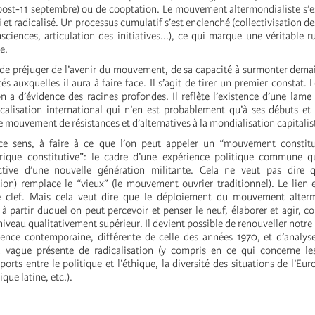
(post-11 septembre) ou de cooptation. Le mouvement altermondialiste s’
gi et radicalisé. Un processus cumulatif s’est enclenché (collectivisation d
ciences, articulation des initiatives...), ce qui marque une véritable r
e.
ci de préjuger de l’avenir du mouvement, de sa capacité à surmonter demai
tés auxquelles il aura à faire face. Il s’agit de tirer un premier constat
on a d’évidence des racines profondes. Il reflète l’existence d’une lame
calisation international qui n’en est probablement qu’à ses débuts et
e mouvement de résistances et d’alternatives à la mondialisation capitalis
e sens, à faire à ce que l’on peut appeler un “mouvement constit
orique constitutive”: le cadre d’une expérience politique commune q
ctive d’une nouvelle génération militante. Cela ne veut pas dire 
ation) remplace le “vieux” (le mouvement ouvrier traditionnel). Le lien 
 clef. Mais cela veut dire que le déploiement du mouvement alterm
 à partir duquel on peut percevoir et penser le neuf, élaborer et agir, co
niveau qualitativement supérieur. Il devient possible de renouveller notre
ence contemporaine, différente de celle des années 1970, et d’analyse
la vague présente de radicalisation (y compris en ce qui concerne le
pports entre le politique et l’éthique, la diversité des situations de l’Eur
que latine, etc.).