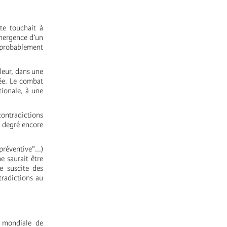
te touchait à
’émergence d’un
t probablement
leur, dans une
ée. Le combat
tionale, à une
ntradictions
n degré encore
préventive”...)
e saurait être
e suscite des
tradictions au
 mondiale de