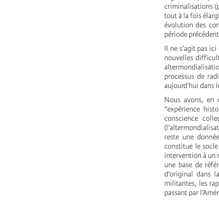
criminalisations 
tout à la fois élar
évolution des cons
période précédent
Il ne s’agit pas i
nouvelles difficul
altermondialisati
processus de radi
aujourd’hui dans l
Nous avons, en c
“expérience hist
conscience colle
(l’altermondialis
reste une donnée
constitue le socle
intervention à un 
une base de référ
d’original dans 
militantes, les ra
passant par l’Améri