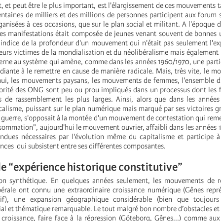
, et peut être le plus important, est l'élargissement de ces mouvements ta
ntaines de milliers et des millions de personnes participent aux forum 
anisées à ces occasions, que sur le plan social et militant. A l'époque d
es manifestations était composée de jeunes venant souvent de bonnes u
n indice de la profondeur d'un mouvement qui n'était pas seulement l'ex
teurs victimes de la mondialisation et du néolibéralisme mais également 
terne au système qui amène, comme dans les années 1960/1970, une partie
diante à le remettre en cause de manière radicale. Mais, très vite, le m
d'hui, les mouvements paysans, les mouvements de femmes, l'ensemble
jorité des ONG sont peu ou prou impliqués dans un processus dont les
 de rassemblement les plus larges. Ainsi, alors que dans les années
calisme, puissant sur le plan numérique mais marqué par ses victoires g
s guerre, s'opposait à la montée d'un mouvement de contestation qui reme
sommation", aujourd'hui le mouvement ouvrier, affaibli dans les années 1
endues nécessaires par l'évolution même du capitalisme et participe 
nces qui subsistent entre ses différentes composantes.
e “expérience historique constitutive”
n synthétique. En quelques années seulement, les mouvements de ré
bérale ont connu une extraordinaire croissance numérique (Gênes repr
tif), une expansion géographique considérable (bien que toujours
al et thématique remarquable. Le tout malgré bon nombre d’obstacles et d
 croissance, faire face à la répression (Göteborg, Gênes...) comme aux