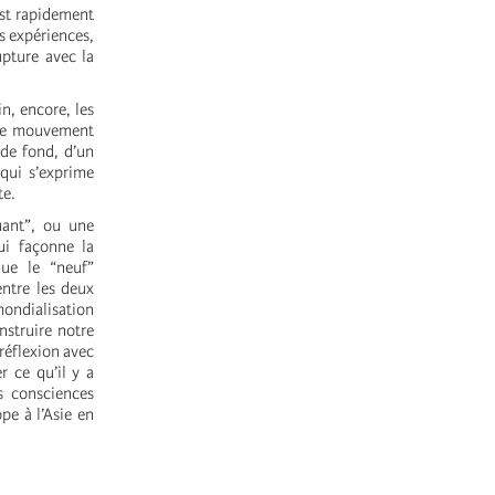
est rapidement
es expériences,
upture avec la
n, encore, les
. Le mouvement
 de fond, d’un
 qui s’exprime
te.
uant”, ou une
ui façonne la
que le “neuf”
entre les deux
ondialisation
nstruire notre
 réflexion avec
r ce qu’il y a
s consciences
ope à l’Asie en