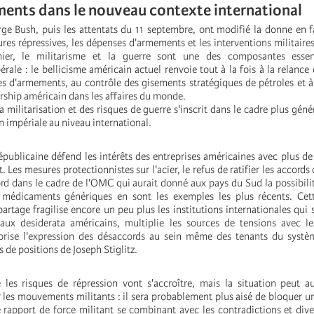
ents dans le nouveau contexte international
rge Bush, puis les attentats du 11 septembre, ont modifié la donne en 
res répressives, les dépenses d'armements et les interventions militaires
hier, le militarisme et la guerre sont une des composantes essen
érale : le bellicisme américain actuel renvoie tout à la fois à la relance
 d'armements, au contrôle des gisements stratégiques de pétroles et à
ership américain dans les affaires du monde.
 militarisation et des risques de guerre s'inscrit dans le cadre plus géné
 impériale au niveau international.
républicaine défend les intérêts des entreprises américaines avec plus d
. Les mesures protectionnistes sur l'acier, le refus de ratifier les accords
ord dans le cadre de l'OMC qui aurait donné aux pays du Sud la possibili
 médicaments génériques en sont les exemples les plus récents. Cet
artage fragilise encore un peu plus les institutions internationales qu
aux desiderata américains, multiplie les sources de tensions avec le
orise l'expression des désaccords au sein même des tenants du syst
s de positions de Joseph Stiglitz.
les risques de répression vont s'accroître, mais la situation peut au
 les mouvements militants : il sera probablement plus aisé de bloquer u
le rapport de force militant se combinant avec les contradictions et div