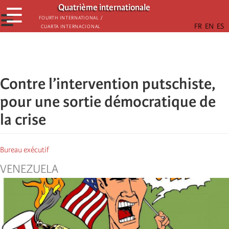
Passar
Quatrième internationale
☰
para
☰
Fourth International /
Cuarta Internacional
o
conteúdo
principal
Contre l’intervention putschiste,
pour une sortie démocratique de
la crise
Bureau exécutif
VENEZUELA