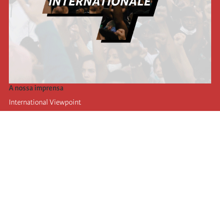
A nossa imprensa
International Viewpoint
Punto de vista internacional
Inprecor
Facebook
Twitter
A Internacional
Último Congresso da Internacional
Declarações do Comité Executivo
Instituto de Formação (IIRE)