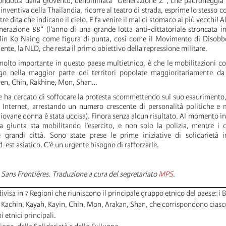
ondotta dalla gioventù, denominata “Generazione Z”, che padroneggia le
inventiva della Thailandia, ricorre al teatro di strada, esprime lo stesso c
tre dita che indicano il cielo. E fa venire il mal di stomaco ai più vecchi! Al
enerazione 88” (l’anno di una grande lotta anti-dittatoriale stroncata 
in Ko Naing come figura di punta, così come il Movimento di Disobbe
nte, la NLD, che resta il primo obiettivo della repressione militare.
molto importante in questo paese multietnico, è che le mobilitazioni co
o nella maggior parte dei territori popolate maggioritariamente da
ren, Chin, Rakhine, Mon, Shan…
re ha cercato di soffocare la protesta scommettendo sul suo esaurimento
Internet, arrestando un numero crescente di personalità politiche e 
ovane donna è stata uccisa). Finora senza alcun risultato. Al momento in
la giunta sta mobilitando l’esercito, e non solo la polizia, mentre i c
 grandi città. Sono state prese le prime iniziative di solidarietà i
d-est asiatico. C’è un urgente bisogno di rafforzarle.
 Sans Frontières. Traduzione a cura del segretariato
MPS
.
ivisa in 7 Regioni che riuniscono il principale gruppo etnico del paese: i 
: Kachin, Kayah, Kayin, Chin, Mon, Arakan, Shan, che corrispondono cias
i etnici principali.