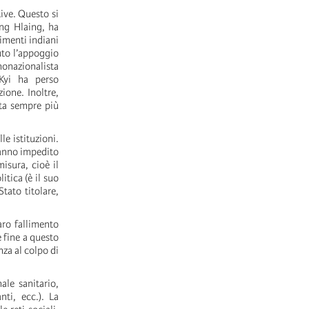
tive. Questo si
ung Hlaing, ha
imenti indiani
uto l’appoggio
nonazionalista
Kyi ha perso
ione. Inoltre,
sta sempre più
le istituzioni.
hanno impedito
isura, cioè il
itica (è il suo
tato titolare,
aro fallimento
 fine a questo
nza al colpo di
ale sanitario,
nti, ecc.). La