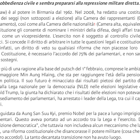
bbedienza civile e sembra prepararsi alla repressione militare diretta.
daw) è al potere in Birmania dal 1962. Nel 2008, ha redatto una costit
 dei seggi (non sottoposti a elezione) alla Camera dei rappresentanti 
lamento), così come alla Camera delle nazionalità
1
(Camera alta, equivalen
ituzione gli consente di nominare i ministri della difesa, degli affari tra
sì come un vicepresidente. L’esercito non è soggetto al controllo civi
. Si concede il diritto di arbitrare in tutte le questioni legali e costituzio
 infatti, un diritto di veto su qualsiasi riforma che non piacesse loro
 Costituzione, è necessario l’accordo del 75% dei parlamentari, e non sa
 sostegni.
più di una ragione alla base del putsch del 1° febbraio, comprese le ambiz
 maggiore Min Aung Hlaing, che sta per raggiungere l’età della pensio
n politica. Il suo futuro è minacciato dai risultati pietosi del partito de
alla Lega nazionale per la democrazia (NLD) nelle elezioni legislativ
Trump, la giunta ha dichiarato che i risultati delle elezioni non potevan
sediamento dei parlamentari, ha arrestato i leader della Lega, tra cui il c
i.
 guidata da Aung San Suu Kyi, premio Nobel per la pace a lungo imprigio
mentari. Questo aveva portato ad un accordo tra la Lega e l’esercito.
sizione democratica”, che tuttavia non includeva alcun meccanismo che l
una riforma costituzionale che disancorasse il potere militare (cosa che
loro accordo!). La tanto decantata transizione non ha avuto luogo.