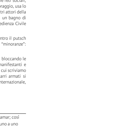
 reti sociali,
oraggio, usa lo
tri attori della
in un bagno di
dienza Civile
ntro il putsch
 “minoranze”:
, bloccando le
manifestanti e
 cui scriviamo
arri armati si
nternazionale,
Bamar; così
cuno a uno