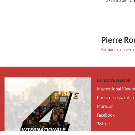
2
Partito dell’Un
Pierre Ro
Birmania, un vero 
La nostra stampa
International Viewp
Punto de vista inter
Inprecor
Facebook
Twitter