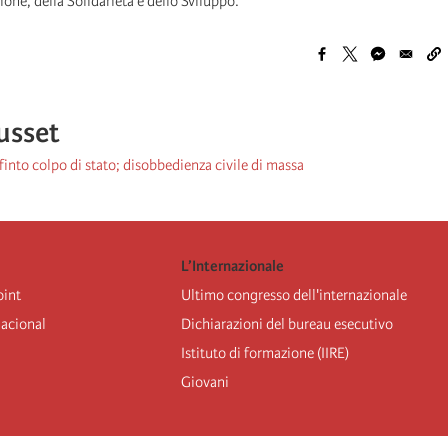
ione, della Solidarietà e dello Sviluppo.
usset
finto colpo di stato; disobbedienza civile di massa
L’Internazionale
oint
Ultimo congresso dell'internazionale
nacional
Dichiarazioni del bureau esecutivo
Istituto di formazione (IIRE)
Giovani