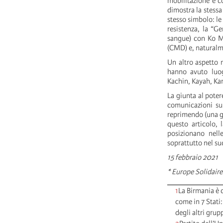
mobilitazione è c
dimostra la stessa 
stesso simbolo: le 
resistenza, la “G
sangue) con Ko M
(CMD) e, naturalme
Un altro aspetto 
hanno avuto luog
Kachin, Kayah, Ka
La giunta al pote
comunicazioni su 
reprimendo (una gi
questo articolo, 
posizionano nelle
soprattutto nel su
15 febbraio 2021
* Europe Solidaire
1
La Birmania è d
come in 7 Stati
degli altri grupp