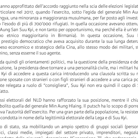
 hanno approfittato dell’accordo raggiunto nella scia delle elezioni legisla
articolare nel 2017, quando l’esercito, sotto l’egida del generale Min A
ngya, una minoranza a maggioranza musulmana, per far posto agli invest
o l’esodo di più di 700’000 rifugiati. In quella occasione avevano otten
 Aung San Suu Kyi, e non tanto per opportunismo, ma perché ella è un’et
po etnico maggioritario in Birmania). In questa occasione, Suu 
l prestigio democratico che aveva acquisito durante la sua lunga detenz
eso economico e strategico della Cina, allo stesso modo dei militari, 
no, senza esserne il suo agente.
rda quindi gli orientamenti politici, ma la questione della presidenza e del
zione, la presidenza deve tornare a una personalità civile, ma i militari 
yi di accedere a questa carica introducendo una clausola scritta su m
one sposate con stranieri o con figli stranieri di accedere a una carica pol
te relegata a ruolo di “consigliera”, Suu Kyi non era quindi il capo di S
fatto.
essi elettorali del NLD hanno rafforzato la sua posizione, mentre il chi
olito quella del generale Min Aung Hlaing. Il putsch ha lo scopo di porre
a l’autorità dell’esercito. Per una gran parte della popolazione, la resiste
 condotta in nome della legittimità elettorale della Lega e di Suu Kyi.
lpo di stato, sta mobilitando un ampio spettro di gruppi sociali (person
ci, classi medie, impiegati del settore privato, imprenditori, negozia