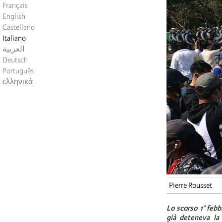
Français
English
Castellano
Italiano
العربية
Deutsch
Português
ελληνικά
Pierre Rousset
Lo scorso 1° febb
già deteneva la