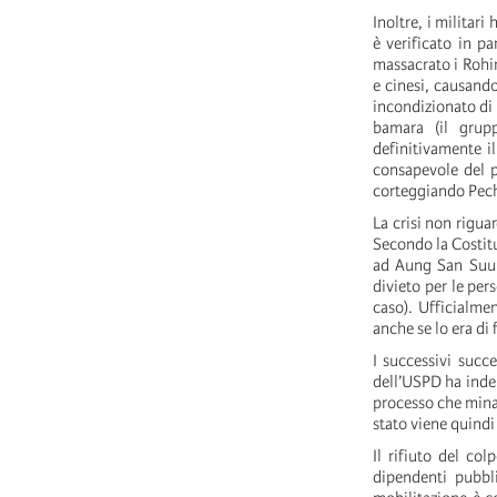
Inoltre, i militari
è verificato in p
massacrato i Rohi
e cinesi, causand
incondizionato di
bamara (il grup
definitivamente i
consapevole del p
corteggiando Pechi
La crisi non rigua
Secondo la Costitu
ad Aung San Suu K
divieto per le pers
caso). Ufficialmen
anche se lo era di 
I successivi succ
dell’USPD ha indeb
processo che minav
stato viene quindi
Il rifiuto del co
dipendenti pubbli