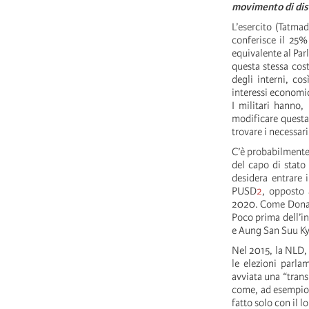
movimento di diso
L’esercito (Tatma
conferisce il 25%
equivalente al Par
questa stessa cost
degli interni, co
interessi economici
I militari hanno,
modificare questa
trovare i necessari
C’è probabilmente 
del capo di stato
desidera entrare i
PUSD
2
, opposto 
2020. Come Donald 
Poco prima dell’in
e Aung San Suu Ky
Nel 2015, la NLD,
le elezioni parla
avviata una “tran
come, ad esempio, 
fatto solo con il 