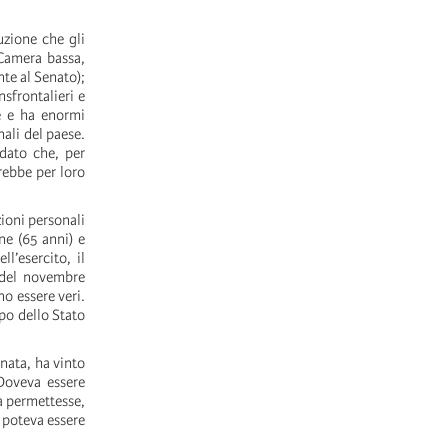
uzione che gli
(Camera bassa,
te al Senato);
nsfrontalieri e
le e ha enormi
nali del paese.
 dato che, per
rebbe per loro
ioni personali
ne (65 anni) e
ll’esercito, il
e del novembre
o essere veri.
apo dello Stato
nata, ha vinto
 Doveva essere
a permettesse,
 poteva essere