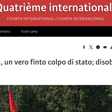
uatrième internationa
Fourth International / Cuarta Internacional
ontatto
Youth camp
, un vero finto colpo di stato; diso