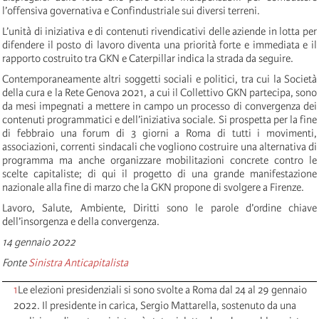
l’offensiva governativa e Confindustriale sui diversi terreni.
L’unità di iniziativa e di contenuti rivendicativi delle aziende in lotta per
difendere il posto di lavoro diventa una priorità forte e immediata e il
rapporto costruito tra GKN e Caterpillar indica la strada da seguire.
Contemporaneamente altri soggetti sociali e politici, tra cui la Società
della cura e la Rete Genova 2021, a cui il Collettivo GKN partecipa, sono
da mesi impegnati a mettere in campo un processo di convergenza dei
contenuti programmatici e dell’iniziativa sociale. Si prospetta per la fine
di febbraio una forum di 3 giorni a Roma di tutti i movimenti,
associazioni, correnti sindacali che vogliono costruire una alternativa di
programma ma anche organizzare mobilitazioni concrete contro le
scelte capitaliste; di qui il progetto di una grande manifestazione
nazionale alla fine di marzo che la GKN propone di svolgere a Firenze.
Lavoro, Salute, Ambiente, Diritti sono le parole d’ordine chiave
dell’insorgenza e della convergenza.
14 gennaio 2022
Fonte
Sinistra Anticapitalista
1
Le elezioni presidenziali si sono svolte a Roma dal 24 al 29 gennaio
2022. Il presidente in carica, Sergio Mattarella, sostenuto da una