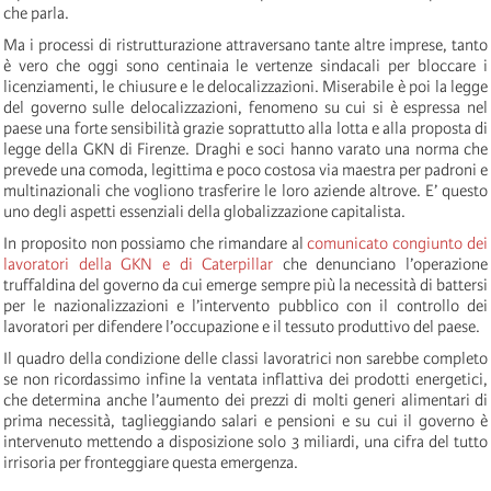
che parla.
Ma i processi di ristrutturazione attraversano tante altre imprese, tanto
è vero che oggi sono centinaia le vertenze sindacali per bloccare i
licenziamenti, le chiusure e le delocalizzazioni. Miserabile è poi la legge
del governo sulle delocalizzazioni, fenomeno su cui si è espressa nel
paese una forte sensibilità grazie soprattutto alla lotta e alla proposta di
legge della GKN di Firenze. Draghi e soci hanno varato una norma che
prevede una comoda, legittima e poco costosa via maestra per padroni e
multinazionali che vogliono trasferire le loro aziende altrove. E’ questo
uno degli aspetti essenziali della globalizzazione capitalista.
In proposito non possiamo che rimandare al
comunicato congiunto dei
lavoratori della GKN e di Caterpillar
che denunciano l’operazione
truffaldina del governo da cui emerge sempre più la necessità di battersi
per le nazionalizzazioni e l’intervento pubblico con il controllo dei
lavoratori per difendere l’occupazione e il tessuto produttivo del paese.
Il quadro della condizione delle classi lavoratrici non sarebbe completo
se non ricordassimo infine la ventata inflattiva dei prodotti energetici,
che determina anche l’aumento dei prezzi di molti generi alimentari di
prima necessità, taglieggiando salari e pensioni e su cui il governo è
intervenuto mettendo a disposizione solo 3 miliardi, una cifra del tutto
irrisoria per fronteggiare questa emergenza.