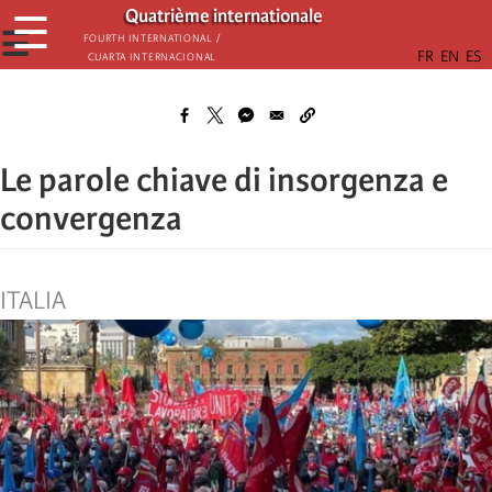
Skip
Quatrième internationale
☰
to
☰
Fourth International /
Cuarta Internacional
main
content
Le parole chiave di insorgenza e
convergenza
ITALIA