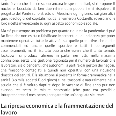
tanto è vero che si accrescono ancora le spese militari, si ripropone il
nucleare, bocciato da ben due referendum popolari e si rispolvera il
progetto del Ponte sullo stretto di Messina e ogni giorno, sui giornali, i
guru ideologici del capitalismo, dalla Fornero a Cottarelli, rovesciano le
loro ricette invereconde su ogni aspetto economico e sociale.
Ma c’è pur sempre un problema per quanto riguarda la pandemia: si può
far finta che non esista o falsificare le percentuali di incidenza per poter
mantenere operative tutte le attività, sia quelle produttive che quelle
commerciali ed anche quelle sportive e tutti i conseguenti
assembramenti, ma il risultato può anche essere che il tanto temuto
lockdown si produca, almeno in parte, nei fatti, nella massima
confusione, senza una gestione ragionata per il numero di lavoratrici e
lavoratori, sia dipendenti, che autonomi, a partire dai gestori dei negozi,
che finiscono contagiati e quindi non operativi con una riduzione
drastica dei servizi. E la situazione si presenta in forma drammatica nella
sanità (20 mila addetti fuori gioco) e, nei trasporti e naturalmente nella
scuola che si è voluto riaprire dopo le vacanze di fine anno pur non
avendo realizzato le misure necessarie (che pure era possibile
intraprendere nei mesi scorsi) per garantire un’adeguata sicurezza.
La ripresa economica e la frammentazione del
lavoro