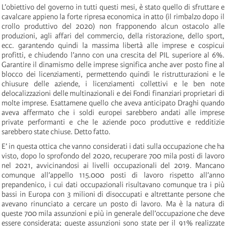
L’obiettivo del governo in tutti questi mesi, è stato quello di sfruttare e
cavalcare appieno la forte ripresa economica in atto (il rimbalzo dopo il
crollo produttivo del 2020) non frapponendo alcun ostacolo alle
produzioni, agli affari del commercio, della ristorazione, dello sport,
ecc. garantendo quindi la massima libertà alle imprese e cospicui
profitti, e chiudendo l’anno con una crescita del PIL superiore al 6%.
Garantire il dinamismo delle imprese significa anche aver posto fine al
blocco dei licenziamenti, permettendo quindi le ristrutturazioni e le
chiusure delle aziende, i licenziamenti collettivi e le ben note
delocalizzazioni delle multinazionali e dei Fondi finanziari proprietari di
molte imprese. Esattamene quello che aveva anticipato Draghi quando
aveva affermato che i soldi europei sarebbero andati alle imprese
private performanti e che le aziende poco produttive e redditizie
sarebbero state chiuse. Detto fatto.
E’ in questa ottica che vanno considerati i dati sulla occupazione che ha
visto, dopo lo sprofondo del 2020, recuperare 700 mila posti di lavoro
nel 2021, avvicinandosi ai livelli occupazionali del 2019. Mancano
comunque all’appello 115.000 posti di lavoro rispetto all’anno
prepandenico, i cui dati occupazionali risultavano comunque tra i più
bassi in Europa con 3 milioni di disoccupati e altrettante persone che
avevano rinunciato a cercare un posto di lavoro. Ma è la natura di
queste 700 mila assunzioni e più in generale dell’occupazione che deve
essere considerata; queste assunzioni sono state per il 91% realizzate