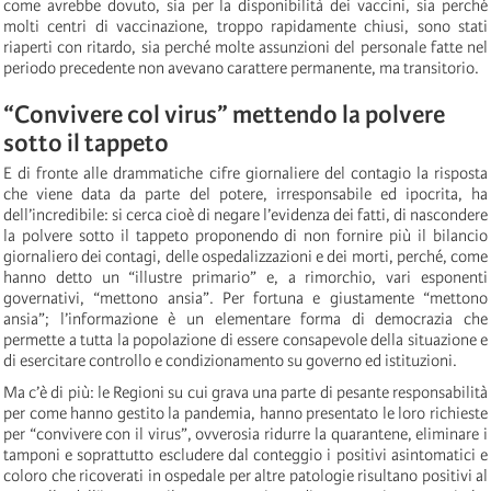
come avrebbe dovuto, sia per la disponibilità dei vaccini, sia perché
molti centri di vaccinazione, troppo rapidamente chiusi, sono stati
riaperti con ritardo, sia perché molte assunzioni del personale fatte nel
periodo precedente non avevano carattere permanente, ma transitorio.
“Convivere col virus” mettendo la polvere
sotto il tappeto
E di fronte alle drammatiche cifre giornaliere del contagio la risposta
che viene data da parte del potere, irresponsabile ed ipocrita, ha
dell’incredibile: si cerca cioè di negare l’evidenza dei fatti, di nascondere
la polvere sotto il tappeto proponendo di non fornire più il bilancio
giornaliero dei contagi, delle ospedalizzazioni e dei morti, perché, come
hanno detto un “illustre primario” e, a rimorchio, vari esponenti
governativi, “mettono ansia”. Per fortuna e giustamente “mettono
ansia”; l’informazione è un elementare forma di democrazia che
permette a tutta la popolazione di essere consapevole della situazione e
di esercitare controllo e condizionamento su governo ed istituzioni.
Ma c’è di più: le Regioni su cui grava una parte di pesante responsabilità
per come hanno gestito la pandemia, hanno presentato le loro richieste
per “convivere con il virus”, ovverosia ridurre la quarantene, eliminare i
tamponi e soprattutto escludere dal conteggio i positivi asintomatici e
coloro che ricoverati in ospedale per altre patologie risultano positivi al