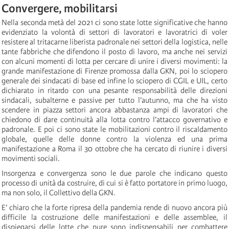
Convergere, mobilitarsi
Nella seconda metà del 2021 ci sono state lotte significative che hanno
evidenziato la volontà di settori di lavoratori e lavoratrici di voler
resistere al tritacarne liberista padronale nei settori della logistica, nelle
tante fabbriche che difendono il posto di lavoro, ma anche nei servizi
con alcuni momenti di lotta per cercare di unire i diversi movimenti: la
grande manifestazione di Firenze promossa dalla GKN, poi lo sciopero
generale dei sindacati di base ed infine lo sciopero di CGIL e UIL, certo
dichiarato in ritardo con una pesante responsabilità delle direzioni
sindacali, subalterne e passive per tutto l’autunno, ma che ha visto
scendere in piazza settori ancora abbastanza ampi di lavoratori che
chiedono di dare continuità alla lotta contro l’attacco governativo e
padronale. E poi ci sono state le mobilitazioni contro il riscaldamento
globale, quelle delle donne contro la violenza ed una prima
manifestazione a Roma il 30 ottobre che ha cercato di riunire i diversi
movimenti sociali.
Insorgenza e convergenza sono le due parole che indicano questo
processo di unità da costruire, di cui si è fatto portatore in primo luogo,
ma non solo, il Collettivo della GKN.
E’ chiaro che la forte ripresa della pandemia rende di nuovo ancora più
difficile la costruzione delle manifestazioni e delle assemblee, il
dispiegarsi delle lotte che pure sono indispensabili per combattere