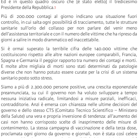
Ed è in questo quadro oscuro che [è stato eletto] il tredicesimo
Presidente della Repubblica.
1
Più di 200.000 contagi al giorno indicano una situazione fuori
controllo, in cui salta ogni possibilità di tracciamento, tutte le strutture
sanitarie sull’orlo del collasso per non parlare del venir meno
dell’assistenza territoriale e con il numero delle vittime che ha ripreso da
giorni a salire in modo drammatico ed inaccettabile.
Si è ormai superato la terribile cifra delle 140.000 vittime che
costituiscono rispetto alle altre nazioni europee comparabili, Francia,
Spagna e Germania il peggior rapporto tra numero dei contagi e morti.
E molte altre migliaia di morti sono stati determinati da patologie
diverse che non hanno potuto essere curate per la crisi di un sistema
sanitario posto sotto stress.
Siamo a più di 2.300.000 persone positive, una crescita esponenziale
preannunciata, su cui il governo non ha voluto sviluppare a tempo
nessuna iniziativa radicale, limitandosi a misure parziali, inefficaci,
contradditorie. Anzi è emersa con chiarezza nelle ultime decisioni del
governo e dello stesso CTS (Comitato Tecnico Scientifico – Ministero
della Salute) una vera e propria inversione di tendenza: all’aumento dei
casi non hanno corrisposto scelte di inasprimento delle misure di
contenimento. La stessa campagna di vaccinazione e della terza dose,
proclamata ogni giorno da governo e giornali, non è stata così celere