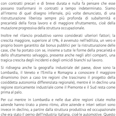
con contratti precari e di breve durata e nulla fa pensare che esse
possano trasformarsi in contratti a tempo indeterminato. Siamo
all’interno di quel disegno infernale, più volte denunciato, di una
ristrutturazione liberista sempre più profonda di subalternità e
precarietà della forza lavoro e di maggiore sfruttamento, cioè della
mutazione progressiva della struttura occupazionale.
Inoltre nel rilancio produttivo vanno considerati ulteriori fattori; la
crescita maggiore, superiore al 17%, è avvenuto nell’edilizia, un vero e
proprio boom garantito dai bonus pubblici per la ristrutturazione delle
case, che ha portato con se, insieme a tutte le forme della precarietà e
dello sfruttamento selvaggio, presente anche negli altri comparti, una
tragica crescita degli incidenti e degli omicidi bianchi sul lavoro.
Si ridisegna anche la geografia industriale del paese, dove sono la
Lombardia, il Veneto e l’Emilia e Romagna a conoscere il maggiore
dinamismo (non a caso tre regioni che trascinano il progetto della
cosiddetta autonomia differenziata regionale), mentre è in declino una
regione storicamente industriale come il Piemonte e il Sud resta come
prima al palo.
Per cui mentre in Lombardia e nelle due altre regioni citate molte
aziende hanno tirato a pieno ritmo, altre aziende e interi settori sono
invece in declino, a partire dalla struttura produttiva ed occupazionale
che era stato il perno dell’industria italiana, cioè le automotive. Questo