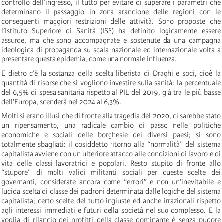
controllo dell’ingresso, il tutto per evitare di superare i parametri che
determinano il passaggio in zona arancione delle regioni con le
conseguenti maggiori restrizioni delle attività. Sono proposte che
l’Istituto Superiore di Sanità (ISS) ha definito logicamente essere
assurde, ma che sono accompagnate e sostenute da una campagna
ideologica di propaganda su scala nazionale ed internazionale volta a
presentare questa epidemia, come una normale influenza.
E dietro c’è la sostanza della scelta liberista di Draghi e soci, cioè la
quantità di risorse che si vogliono investire sulla sanità: la percentuale
del 6,5% di spesa sanitaria rispetto al PIL del 2019, già tra le più basse
dell’Europa, scenderà nel 2024 al 6,3%.
Molti si erano illusi che di fronte alla tragedia del 2020, ci sarebbe stato
un ripensamento, una radicale cambio di passo nelle politiche
economiche e sociali delle borghesie dei diversi paesi; si sono
totalmente sbagliati: il cosiddetto ritorno alla “normalità” del sistema
capitalista avviene con un ulteriore attacco alle condizioni di lavoro e di
vita delle classi lavoratrici e popolari. Resto stupito di fronte allo
“stupore” di molti validi militanti sociali per queste scelte dei
governanti, considerate ancora come “errori” e non un’inevitabile e
lucida scelta di classe dei padroni determinata dalle logiche del sistema
capitalista; certo scelte del tutto ingiuste ed anche irrazionali rispetto
agli interessi immediati e futuri della società nel suo complesso. E la
voglia di rilancio dei profitti della classe dominante è senza pudore