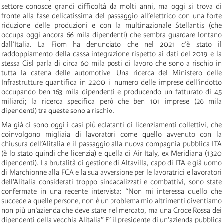
settore conosce grandi difficoltà da molti anni, ma oggi si trova di
fronte alla fase delicatissima del passaggio all’elettrico con una forte
riduzione delle produzioni e con la multinazionale Stellantis (che
occupa oggi ancora 66 mila dipendenti) che sembra guardare lontano
dall’Italia. La Fiom ha denunciato che nel 2021 c’è stato il
raddoppiamento della cassa integrazione rispetto ai dati del 2019 e la
stessa Cisl parla di circa 60 mila posti di lavoro che sono a rischio in
tutta la catena delle automotive. Una ricerca del Ministero delle
Infrastrutture quantifica in 2200 il numero delle imprese dell’indotto
occupando ben 163 mila dipendenti e producendo un fatturato di 45
miliardi; la ricerca specifica però che ben 101 imprese (26 mila
dipendenti) tra queste sono a rischio.
Ma già ci sono oggi i casi più eclatanti di licenziamenti collettivi, che
coinvolgono migliaia di lavoratori come quello avvenuto con la
chiusura dell’Alitalia e il passaggio alla nuova compagnia pubblica ITA
(è lo stato quindi che licenzia) e quella di Air Italy, ex Meridiana (1320
dipendenti). La brutalità di gestione di Altavilla, capo di ITA e già uomo
di Marchionne alla FCA e la sua avversione per le lavoratrici e lavoratori
dell’Alitalia considerati troppo sindacalizzati e combattivi, sono state
confermate in una recente intervista: “Non mi interessa quello che
succede a quelle persone, non è un problema mio altrimenti diventiamo
non più un’azienda che deve stare nel mercato, ma una Croce Rossa dei
dipendenti della vecchia Alitalia” E’ il presidente di un’azienda pubblica