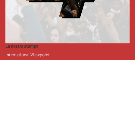
La nostra stampa
International Viewpoint
Punto de vista internacional
Inprecor
Facebook
Twitter
L’Internazionale
Ultimo congresso dell'internazionale
Dichiarazioni del bureau esecutivo
Istituto di formazione (IIRE)
Giovani