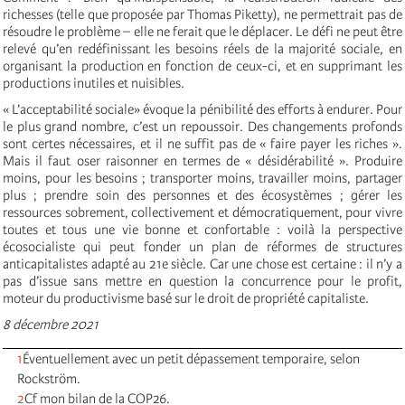
richesses (telle que proposée par Thomas Piketty), ne permettrait pas de
résoudre le problème – elle ne ferait que le déplacer. Le défi ne peut être
relevé qu’en redéfinissant les besoins réels de la majorité sociale, en
organisant la production en fonction de ceux-ci, et en supprimant les
productions inutiles et nuisibles.
« L’acceptabilité sociale» évoque la pénibilité des efforts à endurer. Pour
le plus grand nombre, c’est un repoussoir. Des changements profonds
sont certes nécessaires, et il ne suffit pas de « faire payer les riches ».
Mais il faut oser raisonner en termes de « désidérabilité ». Produire
moins, pour les besoins ; transporter moins, travailler moins, partager
plus ; prendre soin des personnes et des écosystèmes ; gérer les
ressources sobrement, collectivement et démocratiquement, pour vivre
toutes et tous une vie bonne et confortable : voilà la perspective
écosocialiste qui peut fonder un plan de réformes de structures
anticapitalistes adapté au 21e siècle. Car une chose est certaine : il n’y a
pas d’issue sans mettre en question la concurrence pour le profit,
moteur du productivisme basé sur le droit de propriété capitaliste.
8 décembre 2021
1
Éventuellement avec un petit dépassement temporaire, selon
Rockström.
2
Cf mon bilan de la COP26.