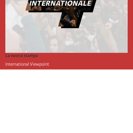
La nostra stampa
International Viewpoint
Punto de vista internacional
Inprecor
Facebook
Twitter
L’Internazionale
Ultimo congresso dell'internazionale
Dichiarazioni del bureau esecutivo
Istituto di formazione (IIRE)