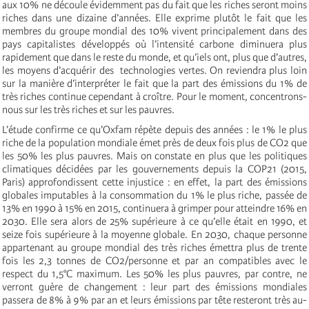
aux 10% ne découle évidemment pas du fait que les riches seront moins
riches dans une dizaine d’années. Elle exprime plutôt le fait que les
membres du groupe mondial des 10% vivent principalement dans des
pays capitalistes développés où l’intensité carbone diminuera plus
rapidement que dans le reste du monde, et qu’iels ont, plus que d’autres,
les moyens d’acquérir des technologies vertes. On reviendra plus loin
sur la manière d’interpréter le fait que la part des émissions du 1% de
très riches continue cependant à croître. Pour le moment, concentrons-
nous sur les très riches et sur les pauvres.
L’étude confirme ce qu’Oxfam répète depuis des années : le 1% le plus
riche de la population mondiale émet près de deux fois plus de CO2 que
les 50% les plus pauvres. Mais on constate en plus que les politiques
climatiques décidées par les gouvernements depuis la COP21 (2015,
Paris) approfondissent cette injustice : en effet, la part des émissions
globales imputables à la consommation du 1% le plus riche, passée de
13% en 1990 à 15% en 2015, continuera à grimper pour atteindre 16% en
2030. Elle sera alors de 25% supérieure à ce qu’elle était en 1990, et
seize fois supérieure à la moyenne globale. En 2030, chaque personne
appartenant au groupe mondial des très riches émettra plus de trente
fois les 2,3 tonnes de CO2/personne et par an compatibles avec le
respect du 1,5°C maximum. Les 50% les plus pauvres, par contre, ne
verront guère de changement : leur part des émissions mondiales
passera de 8% à 9% par an et leurs émissions par tête resteront très au-