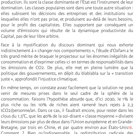
production. Ils sont la classe dominante et l’État est l’instrument de leur
domination. Les classes populaires sont dans une toute autre situation :
elles subissent les décisions des entreprises et des institutions sur
lesquelles elles n’ont pas prise, et produisent au-delà de leurs besoins,
pour le profit des capitalistes. Elles supportent par conséquent un
volume d’émissions qui résulte de la dynamique productiviste du
Capital, pas de leur libre arbitre.
Face à la mystification du discours dominant qui nous exhorte
indistinctement à « changer nos comportements », l’étude d’Oxfam a le
très grand mérite de braquer le projecteur sur les énormes inégalités de
consommation et d’exprimer celles-ci en termes de responsabilités dans
les émissions de CO2. De plus, elle met en pleine lumière que la
politique des gouvernements, en dépit du blablabla sur la « transition
juste », approfondit l’injustice climatique.
En même temps, on constate assez facilement que la solution ne peut
venir de mesures prises dans le seul cadre de la sphère de la
consommation. Faisons l’hypothèse absurde que, d’ici 2030, le 1% le
plus riche ou les 10% de riches aient ramené leurs rejets à 2,3
tCO2/personne/an. Dans ce cas, il faudrait encore, pour rester dans les
clous du 1,5°C, que les 40% de la soi-disant « classe moyenne » divisent
leurs émissions par plus de deux dans l’Union européenne et en Grande-
Bretagne, par trois en Chine, et par quatre environ aux États-Unis
16
.
Comment ? Bien qu’indispensable, la redistribution radicale des