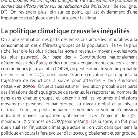
ont probablement un impact plus grand sur l’acceptabilité politique et
sociale des efforts nationaux de réduction des émissions
» (je souligne,
DT). On reviendra plus loin sur ce point, qui est évidemment d’une
importance stratégique dans la lutte pour le climat.
La politique climatique creuse les inégalités
On a une estimation des parts des émissions actuelles imputables à la
consommation des différents groupes de la population : le 1% le plus
riche, les 10% les plus riches, les 40% à revenus « moyens » et les 50%
les plus pauvres
6
. Sur base des « Contributions nationalement
déterminées » des États
7
et des nouveaux engagements que ceux-ci ont
communiqués juste avant la COP26, on peut estimer le volume probable
des émissions en 2030, donc aussi l’écart de ce volume par rapport à la
trajectoire de réductions à suivre pour atteindre « zéro émissions
nettes » en 2050
8
. On peut aussi estimer l’évolution probable des parts
des émissions de chaque groupe de revenus, les rapporter au nombre de
gens dans chaque groupe, et obtenir ainsi les volumes d’émissions
moyens par personne et par groupe, au niveau global et au niveau
national. Enfin, on peut comparer ces volumes au volume d’émission
individuel moyen compatible globalement avec l’objectif de 1,5°C
maximum : 2,3 tonnes de CO2/personne/an
9
. De la sorte, on fait plus
que visualiser l’injustice climatique actuelle ; on voit dans quel sens la
politique en cours la fera évoluer d’ici 2030, globalement et par groupe.