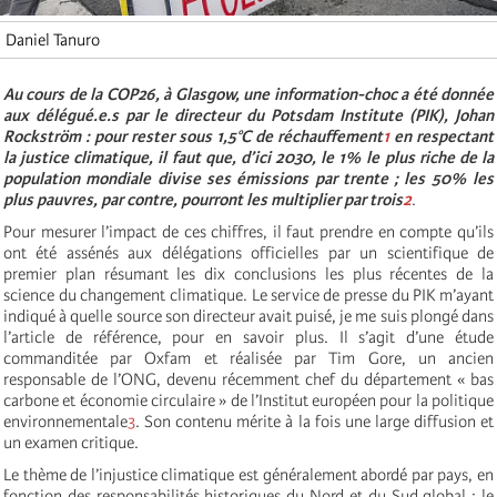
Daniel Tanuro
Au cours de la COP26, à Glasgow, une information-choc a été donnée
aux délégué.e.s par le directeur du Potsdam Institute (PIK), Johan
Rockström : pour rester sous 1,5°C de réchauffement
1
en respectant
la justice climatique, il faut que, d’ici 2030, le 1% le plus riche de la
population mondiale divise ses émissions par trente ; les 50% les
plus pauvres, par contre, pourront les multiplier par trois
2
.
Pour mesurer l’impact de ces chiffres, il faut prendre en compte qu’ils
ont été assénés aux délégations officielles par un scientifique de
premier plan résumant les dix conclusions les plus récentes de la
science du changement climatique. Le service de presse du PIK m’ayant
indiqué à quelle source son directeur avait puisé, je me suis plongé dans
l’article de référence, pour en savoir plus. Il s’agit d’une étude
commanditée par Oxfam et réalisée par Tim Gore, un ancien
responsable de l’ONG, devenu récemment chef du département « bas
carbone et économie circulaire » de l’Institut européen pour la politique
environnementale
3
. Son contenu mérite à la fois une large diffusion et
un examen critique.
Le thème de l’injustice climatique est généralement abordé par pays, en
fonction des responsabilités historiques du Nord et du Sud global : le