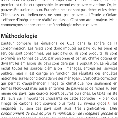
premier est riche et responsable, le second est pauvre et victime. Or, les
pauvres Étasunien.ne.s ou Européen.ne.s ne sont pas riches et les riches
Chinois.e.s ou Indien.ne.s ne sont pas pauvres… L’étude d’Oxfam
s’efforce d’intégrer cette réalité de classe. C’est son atout majeur. Mais
commençons par présenter la méthodologie mise en œuvre.
Méthodologie
L’auteur compare les émissions de CO2 dans la sphère de la
consommation. Les rejets sont donc imputés au pays où les biens et
services sont consommés, pas aux pays où ils sont produits. Ils sont
exprimés en tonnes de CO2 par personne et par an, chiffre obtenu en
divisant les émissions du pays considéré par la population. Le résultat
inclut toutes les sources d’émission : ménages, entreprises, services
publics, mais il est corrigé en fonction des résultats des enquêtes
nationales sur les conditions de vie des ménages
4
. C’est cette correction
qui permet d’appréhender l’inégalité climatique non seulement en
termes Nord-Sud mais aussi en termes de pauvres et de riches au sein
même des pays, que ceux-ci soient pauvres ou riches. Le texte insiste
d’ailleurs sur l’importance croissante de cette approche : « bien que
l’inégalité carbone soit souvent plus forte au niveau global
5
, les
inégalités au sein des pays sont aussi très significatives.
Elles
conditionnent de plus en plus l’amplification de l’inégalité globale et