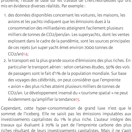
problème, l’étude se base sur les travaux de chercheurs/euses qui ont
mis en évidence diverses réalités. Par exemple :
des données disponibles concernant les voitures, les maisons, les
avions et les yachts indiquent que les émissions dues à la
consommation des milliardaires atteignent facilement plusieurs
milliers de tonnes de CO2/pers/an. Les superyachts, dont les ventes
explosent dans le cadre de la pandémie, sont les sources principales
de ces rejets (un super yacht émet environ 7000 tonnes de
CO2/an)
14
;
le transport est la plus grande source d’émissions des plus riches. En
particulier le transport aérien : selon certaines études, 50% des vols
de passagers sont le fait d’1% de la population mondiale. Sur base
des voyages des célébrités, on peut considérer que l’empreinte
« avion » des plus riches atteint plusieurs milliers de tonnes de
CO2/an. Le développement insensé du « tourisme spatial » ne peut
évidemment qu’amplifier la tendance
15
.
Cependant, cette hyper-consommation de grand luxe n’est que le
sommet de l’iceberg. Elle ne saisit pas les émissions imputables aux
investissements capitalistes du 1% le plus riche. L’auteur intègre des
travaux qui évaluent à 70% la part de l’empreinte carbone des plus
riches résultant de leurs investissements capitalistes. Mais il ne s’agit