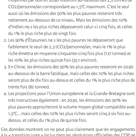
CO2/personne/an correspondant au 1,5°C maximum. C’est le seul
aussi où les émissions des 50% les plus pauvres resteront très
nettement au-dessous de ce niveau. Mais les émissions des 10%
d’Indien.ne.s les plus riches dépasseront celui-ci cinq fois, et celles
du 1% le plus riche plus de vingt fois.
Les 50% d’Étasunien.ne.s les plus pauvres ne dépasseront que
faiblement le seuil de 2,3 tCO2/personne/an, mais le 1% le plus
riche émettra en moyenne cinquante-cinq fois plus (127 tonnes) et
les 10% les plus riches quinze fois (35 t environ).
En Chine, les émissions des 50% les plus pauvres resteront en 2030
au-dessous de la barre fatidique, mais celles des 10% les plus riches
seront plus de dix fois au-dessus et celles du 1% le plus riche plus de
trente fois (82 tonnes).
Les projections pour l’Union européenne et la Grande-Bretagne sont
très instructives également : en 2030, les émissions des 50% les
plus pauvres approcheront le volume moyen global compatible avec
1,5°C… mais celles des 10% les plus riches seront cinq à six fois au-
dessus, et celles du 1% plus de quinze fois.
Ces données montrent on ne peut plus clairement que les engagements
à la « transition juste » inclus dans les résolutions officielles des COP ne