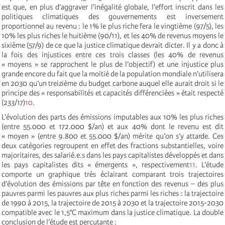
est que, en plus d’aggraver l’inégalité globale, l’effort inscrit dans les
politiques climatiques des gouvernements est inversement
proportionnel au revenu : le 1% le plus riche fera le vingtième (97/5), les
10% les plus riches le huitième (90/11), et les 40% de revenus moyens le
sixième (57/9) de ce que la justice climatique devrait dicter. Il y a donc à
la fois des injustices entre ces trois classes (les 40% de revenus
« moyens » se rapprochent le plus de l’objectif) et une injustice plus
grande encore du fait que la moitié de la population mondiale n’utilisera
en 2030 qu’un treizième du budget carbone auquel elle aurait droit si le
principe des « responsabilités et capacités différenciées » était respecté
(233/17)
10
.
L’évolution des parts des émissions imputables aux 10% les plus riches
(entre 55.000 et 172.000 $/an) et aux 40% dont le revenu est dit
« moyen » (entre 9.800 et 55.000 $/an) mérite qu’on s’y attarde. Ces
deux catégories regroupent en effet des fractions substantielles, voire
majoritaires, des salarié.e.s dans les pays capitalistes développés et dans
les pays capitalistes dits « émergents », respectivement
11
. L’étude
comporte un graphique très éclairant comparant trois trajectoires
d’évolution des émissions par tête en fonction des revenus – des plus
pauvres parmi les pauvres aux plus riches parmi les riches : la trajectoire
de 1990 à 2015, la trajectoire de 2015 à 2030 et la trajectoire 2015-2030
compatible avec le 1,5°C maximum dans la justice climatique. La double
conclusion de l’étude est percutante :