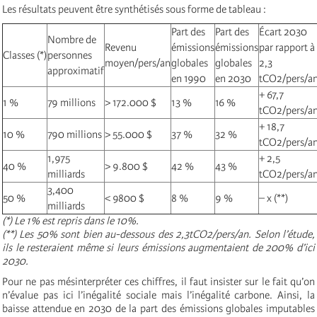
Les résultats peuvent être synthétisés sous forme de tableau :
Part des
Part des
Écart 2030
Nombre de
Revenu
émissions
émissions
par rapport à
Classes (*)
personnes
moyen/pers/an
globales
globales
2,3
approximatif
en 1990
en 2030
tCO2/pers/a
+ 67,7
1 %
79 millions
> 172.000 $
13 %
16 %
tCO2/pers/a
+ 18,7
10 %
790 millions
> 55.000 $
37 %
32 %
tCO2/pers/a
1,975
+ 2,5
40 %
> 9.800 $
42 %
43 %
milliards
tCO2/pers/a
3,400
50 %
< 9800 $
8 %
9 %
– x (**)
milliards
(*) Le 1% est repris dans le 10%.
(**) Les 50% sont bien au-dessous des 2,3tCO2/pers/an. Selon l’étude,
ils le resteraient même si leurs émissions augmentaient de 200% d’ici
2030.
Pour ne pas mésinterpréter ces chiffres, il faut insister sur le fait qu’on
n’évalue pas ici l’inégalité sociale mais l’inégalité carbone. Ainsi, la
baisse attendue en 2030 de la part des émissions globales imputables