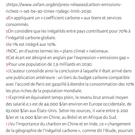
3
https://www.oxfam.org/en/press-releases/carbon-emissions-
richest-1-set-be-30-times-15degc-limit-2030
4
En appliquant un « coefficient carbone » aux biens et services
consommés.
5
On considère que les inégalités entre pays contribuent pour 70% à
l’inégalité carbone globale.
6
le 1% est intégré aux 10%.
7
NDC, en d’autres termes les « plans climat » nationaux.
8
Cet écart est désigné en anglais par l’expression « emissions gap ».
9
Pour une population de 7,9 milliards en 2030.
10
L’auteur consolide ainsi la conclusion à laquelle il était arrivé dans
une publication antérieure : un tiers du budget carbone compatible
avec l’accord de Paris est gaspillé à étendre la consommation des 10%
les plus riches de la population mondiale.
11
Exprimé en équivalent temps plein, le revenu brut annuel moyen
des salarié.e.s est de 44.000 $/an environ en Europe occidentale, de
63.000 $/an aux États-Unis. Selon les sources, il varie entre 9.200
$/an et 14.000 $/an en Chine, au Brésil et en Afrique du Sud.
12
Vu l’importance du charbon en Chine et en Inde, ce « changement
de la géographie de l’inégalité carbone », comme dit l’étude, pourrait