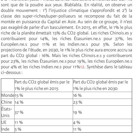
sont que de la poudre aux yeux. Blablabla. En réalité, on observe un
double mouvement : 1°) l’injustice climatique s’approfondit et 2°) la
classe des super-riches/super-pollueurs se recompose du fait de la
montée en puissance du Capital en Asie. Au sein de ce groupe, il n’est
pas exagéré de parler d’un basculement. En 2015, en effet, le 1% le plus
riche de la planète émettait 15% du CO2 global. Les riches Chinois.es y
contribuaient pour 14%, les riches Étasunien.ne.s pour 37%, les
Européen.ne.s pour 11% et les Indien.ne.s pour 5%. Selon les
projections de l’étude, en 2030, le 1% le plus riche aura encore accru sa
part du CO2 global : 16%. Mais les riches Chinois.e.s y contribueront
pour 23%, les riches Étasunien.ne.s pour 19%, les riches Européen.ne.s
pour 4% et les riches Indien.ne.s pour 11%
12
. Synthèse dans le tableau
ci-dessous :
Part du CO2 global émis par le
Part du CO2 global émis par le
1% le plus riche en 2015
1% le plus riche en 2030
Monde
15 %
16 %
Chine
14 %
23 %
États-
37 %
19 %
Unis
UE
11 %
4 %
Inde
5 %
11 %