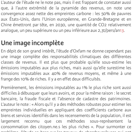
L’auteur de l’étude ne le note pas, mais il est frappant de constater aussi
que, à l’autre extrémité de la pyramide des revenus, on note une
convergence assez nette des empreintes carbone : les 50% de pauvres
aux États-Unis, dans l’Union européenne, en Grande-Bretagne et en
Chine émettront par tête, en 2030, une quantité de CO2 relativement
analogue, un peu supérieure ou un peu inférieure aux 2,3t/pers/an
13
.
Une image incomplète
En dépit de son grand intérêt, l’étude d’Oxfam ne donne cependant pas
une image complète des responsabilités climatiques des différentes
classes de revenus. Il est plus que probable qu’elle sous-estime les
émissions imputables aux plus riches, mais aussi qu’elle surestime les
émissions imputables aux 40% de revenus moyens, et même à une
frange des 10% de riches. Il y a en effet deux difficultés.
Premièrement, les émissions imputables au 1% le plus riche sont aussi
difficiles à débusquer que leurs avoirs, et pour la même raison : le secret
bancaire, la fraude fiscale et l’absence de cadastre des patrimoines.
L’auteur le note : « Alors qu’il y a des méthodes robustes pour estimer les
empreintes individuelles en appliquant des coefficients carbone aux
biens et services identifiés dans les recensements de la population, il est
largement reconnu que ces méthodes sous-représentent la
consommation des citoyen.ne.s les plus riches ». Pour surmonter ce