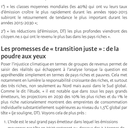
1°) « les classes moyennes mondiales (les 40%) qui ont vu leurs taux
d’émission croître le plus rapidement durant les années 1990-2015
subiront le retournement de tendance le plus important durant les
années 2015-2030 »;
2°) « les réductions (d’émission, DT) les plus profondes viendront des
citoyen.ne.s qui ont le revenu le plus bas dans les pays riches ».
Les promesses de « transition juste » : de la
poudre aux yeux
Poser l’injustice climatique en termes de groupes de revenus permet de
saisir des réalités qui échappent à l’analyse lorsque la question est
appréhendée simplement en termes de pays riches et pauvres. Cela met
notamment en lumière la responsabilité croissante des riches, et surtout
des très riches, non seulement au Nord mais aussi dans le Sud global.
Comme le dit l’étude, « il est notable que dans
tous
les pays grands
émetteurs, les projections en 2030 des 10% les plus riches et du 1% le
plus riche
nationalement
montrent des empreintes de consommation
individuelle substantiellement supérieures au niveau du 1,5°C global par
tête » (je souligne, DT). Voyons cela de plus près :
L’Inde est le seul grand pays émetteur dans lequel les émissions
moyennes par tête en 2030 resteront au-dessous des 2,3 tonnes de