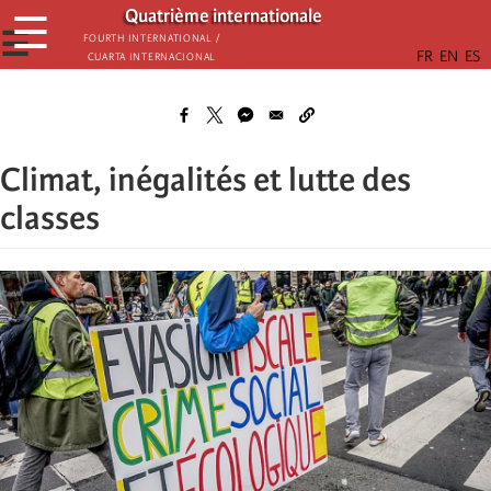
Skip
Quatrième internationale
☰
to
☰
Fourth International /
Cuarta Internacional
main
content
Climat, inégalités et lutte des
classes