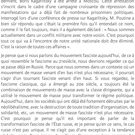
dernière, Boris Kagarlitsky a été arrêté à Moscou. Cette arrestation
s’inscrit dans le cadre d’une campagne croissante de répression des
manifestations qui a déjà fait de nombreux prisonniers politiques.
Interrogé lors d’une conférence de presse sur Kagarlitsky, M. Poutine a
bien sûr répondu que c’était la première fois qu’il entendait ce nom,
comme il le fait toujours, mais il a également déclaré : « Nous sommes
actuellement dans un conflit militaire avec notre voisin. C’est pourquoi
tout ce qui va à l’encontre de notre unité nationale doit être éliminé.
C’est la raison de toutes ces affaires ».
Je pense que si nous parlons du mouvement fasciste aujourd’hui, de ce à
quoi ressemble le fascisme au 21esiècle, nous devrions regarder ce qui
se passe déjà en Russie. Parce que nous sommes dans un contexte où un
mouvement de masse venant d’en bas n’est plus nécessaire, il pourrait
s’agir d’un tournant fasciste venant d’en haut. Si vous regardez, le
fascisme classique, qui a émergé au 20e siècle, a toujours été la
combinaison de mouvements de masse avec la classe dirigeante, qui a
utilisé le mouvement de masse pour transformer le régime politique.
Aujourd’hui, dans les sociétés qui ont déjà été fortement détruites par le
néolibéralisme, avec la destruction de toute tradition d’organisation, de
solidarité, etc, un mouvement de masse fasciste n’est plus nécessaire.
C’est pourquoi je pense qu’il est important de parler de la
transformation fasciste de l’État russe, et je pense qu’en ce sens, le cas
russe n’est pas unique. Il ne s’agit pas d’une exception à la tendance