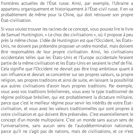
frontières actuelles de l’État russe. Ainsi, par exemple, l’Ukraine a
appartenu organiquement et historiquement à l’État-civil russe. Il en va
probablement de même pour la Chine, qui doit retrouver son propre
État-civilisation.
Si vous voulez trouver les racines de ce concept, vous pouvez lire le livre
de Samuel Huntington, « Le choc des civilisations », où il propose à peu
près la même chose. L’idée de Huntington est que l’Occident, les États-
Unis, ne doivent pas prétendre proposer un ordre mondial, mais doivent
être responsables de leur propre civilisation. Ainsi, les civilisations
occidentales telles que les États-Unis et l’Europe occidentale feraient
partie de la même civilisation et les États-Unis en seraient le chef de file.
Cela signifie que l’Occident ne devrait pas être trop ambitieux quant à
son influence et devrait se concentrer sur ses propres valeurs, sa propre
religion, ses propres traditions et ainsi de suite, en laissant la possibilité
aux autres civilisations d’avoir leurs propres traditions. Par exemple,
vous avez vos traditions brésiliennes, vous avez le type traditionnel de
régime politique brésilien, qui est probablement la dictature militaire,
parce que c’est le meilleur régime pour servir les intérêts de votre État-
civilisation, et vous avez les valeurs traditionnelles qui sont propres à
votre civilisation et qui doivent être préservées. C’est essentiellement le
concept d’un monde multipolaire. C’est un monde sans aucun sens de
l’universalisme, sans aucun sens de l’autodétermination nationale,
parce qu’il ne s’agit pas de nations, mais de civilisations, et ce n’est