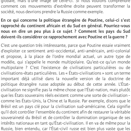
globale, mais d’une image de celle-ci. Si nous voulons comprendre
comment ces mouvements d’extrême droite peuvent transformer la
société, nous devrions prendre la Russie comme exemple.
En ce qui concerne la politique étrangère de Poutine, celui-ci s’est
rapproché du continent africain et du Sud en général. Pourriez-vous
nous en dire un peu plus à ce sujet ? Comment les pays du Sud
doivent-ils considérer ce rapprochement avec Poutine et la guerre ?
C’est une question très intéressante, parce que Poutine essaie vraiment
d’exploiter ce sentiment anti-occidental, anti-américain, anti-colonial
et propose, à la place de l’ordre mondial actuel, un autre type de
modèle, qui s’appelle le monde multipolaire. Qu’est-ce qu’un monde
multipolaire ? C’est l’existence de civilisations particulières ou de
civilisations-états particulières. Les « États-civilisations » sont un terme
important déjà utilisé dans la nouvelle version de la doctrine de
politique étrangère russe adoptée au début de cette année. L’État-
civilisation ne signifie pas la même chose que l’État-nation, mais plutôt
que les États souverains réels existent comme une sorte de civilisation -
comme les États-Unis, la Chine et la Russie. Par exemple, disons que le
Brésil est un pays clé pour la civilisation sud-américaine. Cela signifie
qu’il doit contrôler l’ensemble du continent afin de restaurer la véritable
souveraineté du Brésil et de contrôler la domination organique de ses
intérêts nationaux en tant qu’État-civilisation. Il en va de même pour la
Russie, bien entendu, car l’État-civil russe est bien plus vaste que les