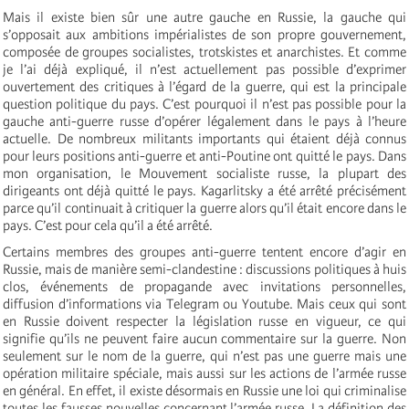
Mais il existe bien sûr une autre gauche en Russie, la gauche qui
s’opposait aux ambitions impérialistes de son propre gouvernement,
composée de groupes socialistes, trotskistes et anarchistes. Et comme
je l’ai déjà expliqué, il n’est actuellement pas possible d’exprimer
ouvertement des critiques à l’égard de la guerre, qui est la principale
question politique du pays. C’est pourquoi il n’est pas possible pour la
gauche anti-guerre russe d’opérer légalement dans le pays à l’heure
actuelle. De nombreux militants importants qui étaient déjà connus
pour leurs positions anti-guerre et anti-Poutine ont quitté le pays. Dans
mon organisation, le Mouvement socialiste russe, la plupart des
dirigeants ont déjà quitté le pays. Kagarlitsky a été arrêté précisément
parce qu’il continuait à critiquer la guerre alors qu’il était encore dans le
pays. C’est pour cela qu’il a été arrêté.
Certains membres des groupes anti-guerre tentent encore d’agir en
Russie, mais de manière semi-clandestine : discussions politiques à huis
clos, événements de propagande avec invitations personnelles,
diffusion d’informations via Telegram ou Youtube. Mais ceux qui sont
en Russie doivent respecter la législation russe en vigueur, ce qui
signifie qu’ils ne peuvent faire aucun commentaire sur la guerre. Non
seulement sur le nom de la guerre, qui n’est pas une guerre mais une
opération militaire spéciale, mais aussi sur les actions de l’armée russe
en général. En effet, il existe désormais en Russie une loi qui criminalise
toutes les fausses nouvelles concernant l’armée russe. La définition des