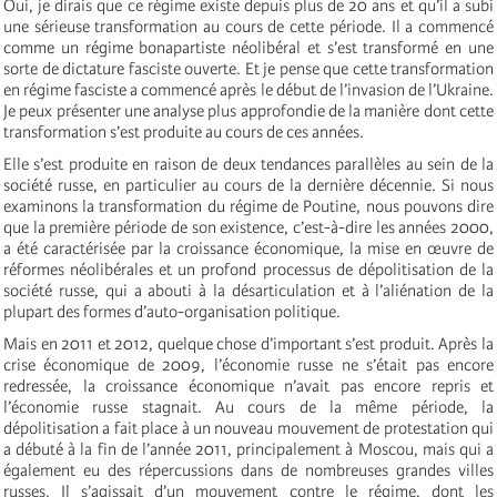
Oui, je dirais que ce régime existe depuis plus de 20 ans et qu’il a subi
une sérieuse transformation au cours de cette période. Il a commencé
comme un régime bonapartiste néolibéral et s’est transformé en une
sorte de dictature fasciste ouverte. Et je pense que cette transformation
en régime fasciste a commencé après le début de l’invasion de l’Ukraine.
Je peux présenter une analyse plus approfondie de la manière dont cette
transformation s’est produite au cours de ces années.
Elle s’est produite en raison de deux tendances parallèles au sein de la
société russe, en particulier au cours de la dernière décennie. Si nous
examinons la transformation du régime de Poutine, nous pouvons dire
que la première période de son existence, c’est-à-dire les années 2000,
a été caractérisée par la croissance économique, la mise en œuvre de
réformes néolibérales et un profond processus de dépolitisation de la
société russe, qui a abouti à la désarticulation et à l’aliénation de la
plupart des formes d’auto-organisation politique.
Mais en 2011 et 2012, quelque chose d’important s’est produit. Après la
crise économique de 2009, l’économie russe ne s’était pas encore
redressée, la croissance économique n’avait pas encore repris et
l’économie russe stagnait. Au cours de la même période, la
dépolitisation a fait place à un nouveau mouvement de protestation qui
a débuté à la fin de l’année 2011, principalement à Moscou, mais qui a
également eu des répercussions dans de nombreuses grandes villes
russes. Il s’agissait d’un mouvement contre le régime, dont les