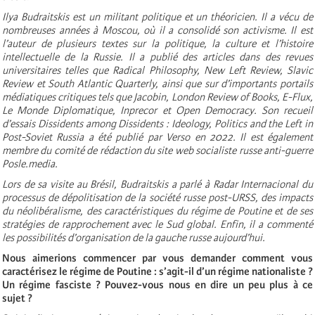
Ilya Budraitskis est un militant politique et un théoricien. Il a vécu de
nombreuses années à Moscou, où il a consolidé son activisme. Il est
l’auteur de plusieurs textes sur la politique, la culture et l’histoire
intellectuelle de la Russie. Il a publié des articles dans des revues
universitaires telles que Radical Philosophy, New Left Review, Slavic
Review et South Atlantic Quarterly, ainsi que sur d’importants portails
médiatiques critiques tels que Jacobin, London Review of Books, E-Flux,
Le Monde Diplomatique, Inprecor et Open Democracy. Son recueil
d’essais Dissidents among Dissidents : Ideology, Politics and the Left in
Post-Soviet Russia a été publié par Verso en 2022. Il est également
membre du comité de rédaction du site web socialiste russe anti-guerre
Posle.media.
Lors de sa visite au Brésil, Budraitskis a parlé à Radar Internacional du
processus de dépolitisation de la société russe post-URSS, des impacts
du néolibéralisme, des caractéristiques du régime de Poutine et de ses
stratégies de rapprochement avec le Sud global. Enfin, il a commenté
les possibilités d’organisation de la gauche russe aujourd’hui.
Nous aimerions commencer par vous demander comment vous
caractérisez le régime de Poutine : s’agit-il d’un régime nationaliste ?
Un régime fasciste ? Pouvez-vous nous en dire un peu plus à ce
sujet ?