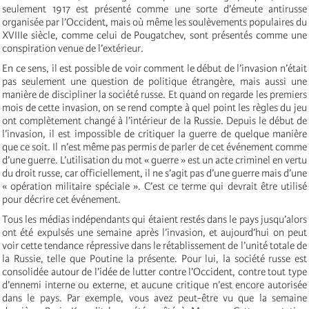
seulement 1917 est présenté comme une sorte d’émeute antirusse
organisée par l’Occident, mais où même les soulèvements populaires du
XVIIIe siècle, comme celui de Pougatchev, sont présentés comme une
conspiration venue de l’extérieur.
En ce sens, il est possible de voir comment le début de l’invasion n’était
pas seulement une question de politique étrangère, mais aussi une
manière de discipliner la société russe. Et quand on regarde les premiers
mois de cette invasion, on se rend compte à quel point les règles du jeu
ont complètement changé à l’intérieur de la Russie. Depuis le début de
l’invasion, il est impossible de critiquer la guerre de quelque manière
que ce soit. Il n’est même pas permis de parler de cet événement comme
d’une guerre. L’utilisation du mot « guerre » est un acte criminel en vertu
du droit russe, car officiellement, il ne s’agit pas d’une guerre mais d’une
« opération militaire spéciale ». C’est ce terme qui devrait être utilisé
pour décrire cet événement.
Tous les médias indépendants qui étaient restés dans le pays jusqu’alors
ont été expulsés une semaine après l’invasion, et aujourd’hui on peut
voir cette tendance répressive dans le rétablissement de l’unité totale de
la Russie, telle que Poutine la présente. Pour lui, la société russe est
consolidée autour de l’idée de lutter contre l’Occident, contre tout type
d’ennemi interne ou externe, et aucune critique n’est encore autorisée
dans le pays. Par exemple, vous avez peut-être vu que la semaine