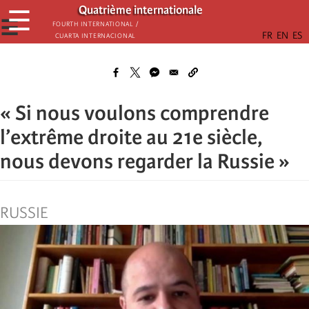
Skip
Quatrième internationale
☰
to
☰
Fourth International /
Cuarta Internacional
main
content
« Si nous voulons comprendre
l’extrême droite au 21e siècle,
nous devons regarder la Russie »
RUSSIE