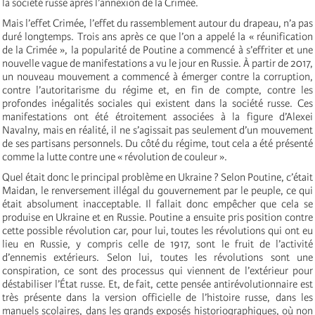
la société russe après l’annexion de la Crimée.
Mais l’effet Crimée, l’effet du rassemblement autour du drapeau, n’a pas
duré longtemps. Trois ans après ce que l’on a appelé la « réunification
de la Crimée », la popularité de Poutine a commencé à s’effriter et une
nouvelle vague de manifestations a vu le jour en Russie. À partir de 2017,
un nouveau mouvement a commencé à émerger contre la corruption,
contre l’autoritarisme du régime et, en fin de compte, contre les
profondes inégalités sociales qui existent dans la société russe. Ces
manifestations ont été étroitement associées à la figure d’Alexei
Navalny, mais en réalité, il ne s’agissait pas seulement d’un mouvement
de ses partisans personnels. Du côté du régime, tout cela a été présenté
comme la lutte contre une « révolution de couleur ».
Quel était donc le principal problème en Ukraine ? Selon Poutine, c’était
Maidan, le renversement illégal du gouvernement par le peuple, ce qui
était absolument inacceptable. Il fallait donc empêcher que cela se
produise en Ukraine et en Russie. Poutine a ensuite pris position contre
cette possible révolution car, pour lui, toutes les révolutions qui ont eu
lieu en Russie, y compris celle de 1917, sont le fruit de l’activité
d’ennemis extérieurs. Selon lui, toutes les révolutions sont une
conspiration, ce sont des processus qui viennent de l’extérieur pour
déstabiliser l’État russe. Et, de fait, cette pensée antirévolutionnaire est
très présente dans la version officielle de l’histoire russe, dans les
manuels scolaires, dans les grands exposés historiographiques, où non