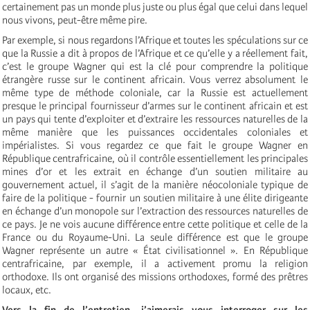
certainement pas un monde plus juste ou plus égal que celui dans lequel
nous vivons, peut-être même pire.
Par exemple, si nous regardons l’Afrique et toutes les spéculations sur ce
que la Russie a dit à propos de l’Afrique et ce qu’elle y a réellement fait,
c’est le groupe Wagner qui est la clé pour comprendre la politique
étrangère russe sur le continent africain. Vous verrez absolument le
même type de méthode coloniale, car la Russie est actuellement
presque le principal fournisseur d’armes sur le continent africain et est
un pays qui tente d’exploiter et d’extraire les ressources naturelles de la
même manière que les puissances occidentales coloniales et
impérialistes. Si vous regardez ce que fait le groupe Wagner en
République centrafricaine, où il contrôle essentiellement les principales
mines d’or et les extrait en échange d’un soutien militaire au
gouvernement actuel, il s’agit de la manière néocoloniale typique de
faire de la politique - fournir un soutien militaire à une élite dirigeante
en échange d’un monopole sur l’extraction des ressources naturelles de
ce pays. Je ne vois aucune différence entre cette politique et celle de la
France ou du Royaume-Uni. La seule différence est que le groupe
Wagner représente un autre « État civilisationnel ». En République
centrafricaine, par exemple, il a activement promu la religion
orthodoxe. Ils ont organisé des missions orthodoxes, formé des prêtres
locaux, etc.
Vers la fin de l’entretien, j’aimerais vous interroger sur les