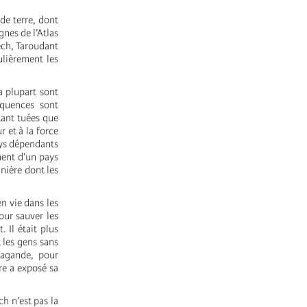
de terre, dont
nes de l’Atlas
ech, Taroudant
ulièrement les
a plupart sont
équences sont
tant tuées que
 et à la force
ays dépendants
ment d’un pays
anière dont les
en vie dans les
our sauver les
 Il était plus
 les gens sans
pagande, pour
re a exposé sa
h n’est pas la