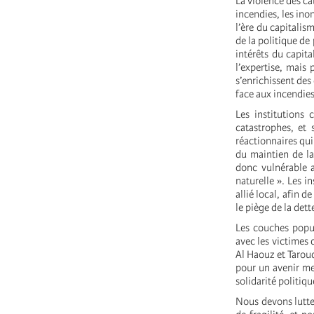
La violence des ca
incendies, les ino
l’ère du capitalis
de la politique de
intérêts du capita
l’expertise, mais 
s’enrichissent des
face aux incendie
Les institutions 
catastrophes, et 
réactionnaires qui
du maintien de la
donc vulnérable a
naturelle ». Les i
allié local, afin 
le piège de la det
Les couches popula
avec les victimes 
Al Haouz et Taroud
pour un avenir mei
solidarité politiqu
Nous devons lutter