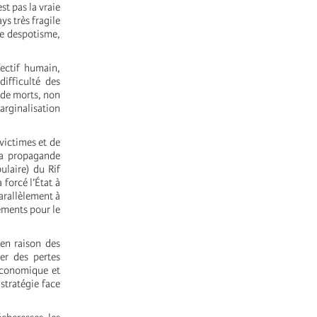
st pas la vraie
s très fragile
le despotisme,
fectif humain,
difficulté des
 de morts, non
arginalisation
victimes et de
la propagande
ulaire) du Rif
forcé l’État à
arallèlement à
ements pour le
 en raison des
er des pertes
 économique et
 stratégie face