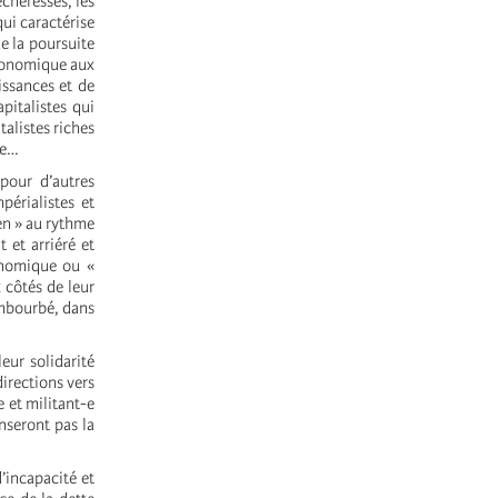
écheresses, les
ui caractérise
de la poursuite
 économique aux
issances et de
pitalistes qui
alistes riches
re…
 pour d’autres
périalistes et
en » au rythme
 et arriéré et
conomique ou «
x côtés de leur
embourbé, dans
eur solidarité
irections vers
 et militant-e
nseront pas la
’incapacité et