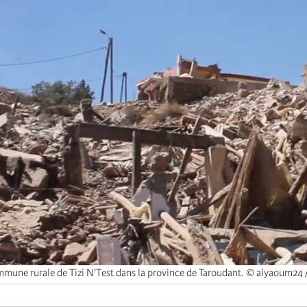
mune rurale de Tizi N'Test dans la province de Taroudant. © alyaoum24 