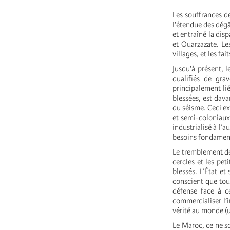
Les souffrances d
l’étendue des dégâ
et entraîné la dis
et Ouarzazate. Les
villages, et les fa
Jusqu’à présent, l
qualifiés de gra
principalement lié
blessées, est dava
du séisme. Ceci e
et semi-coloniaux,
industrialisé à l’a
besoins fondament
Le tremblement de 
cercles et les pet
blessés. L’État e
conscient que tout
défense face à c
commercialiser l’
vérité au monde (
Le Maroc, ce ne s