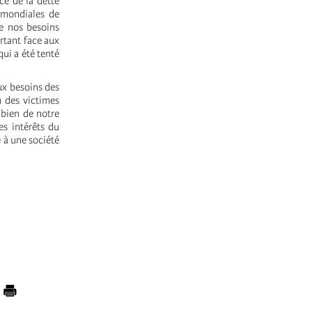
ice de la dette
 mondiales de
de nos besoins
ortant face aux
ui a été tenté
ux besoins des
u des victimes
 bien de notre
es intérêts du
e à une société