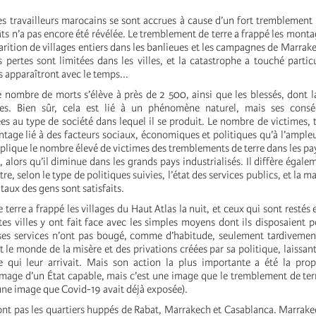
es travailleurs marocains se sont accrues à cause d’un fort tremblement 
ts n’a pas encore été révélée. Le tremblement de terre a frappé les montag
parition de villages entiers dans les banlieues et les campagnes de Marrak
 pertes sont limitées dans les villes, et la catastrophe a touché partic
its apparaîtront avec le temps...
e nombre de morts s’élève à près de 2 500, ainsi que les blessés, dont l
ves. Bien sûr, cela est lié à un phénomène naturel, mais ses cons
es au type de société dans lequel il se produit. Le nombre de victimes, 
ntage lié à des facteurs sociaux, économiques et politiques qu’à l’ampleur
xplique le nombre élevé de victimes des tremblements de terre dans les p
 alors qu’il diminue dans les grands pays industrialisés. Il diffère égale
utre, selon le type de politiques suivies, l’état des services publics, et la m
aux des gens sont satisfaits.
terre a frappé les villages du Haut Atlas la nuit, et ceux qui sont restés 
ites villes y ont fait face avec les simples moyens dont ils disposaient p
t ses services n’ont pas bougé, comme d’habitude, seulement tardivement.
 le monde de la misère et des privations créées par sa politique, laissant
e qui leur arrivait. Mais son action la plus importante a été la pro
image d’un État capable, mais c’est une image que le tremblement de ter
une image que Covid-19 avait déjà exposée).
ont pas les quartiers huppés de Rabat, Marrakech et Casablanca. Marrakec