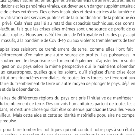
tastrophes naturelles, telles que les tremblements de terre et autres, les s
ndations et les pandémies virales, est devenue un danger supplémentaire q
me de crises extrêmes. Des crises insolubles et destructrices à la lumière 
 privatisation des services publics et de la subordination de la politique
l privé. Cela n’est pas lié au retard des capacités techniques, des conna
plutôt au fait que les crises elles-mêmes sont une source de profit de ca
 catastrophes. Nous avons été témoins de l’effroyable échec des pays capit
s massifs, à la pandémie de Covid-19 ou aux violents tremblements de ter
capitalistes saisiront ce tremblement de terre, comme elles l’ont fait
s’efforceront d’en faire une autre source de profits. Les puissances im
 soutiennent le despotisme s’efforceront également d’ajuster leur « souti
 gestion du pays selon la même perspective qui le maintient dépendant
ux catastrophes, quelles qu’elles soient, qu’il s’agisse d’une crise é
nstitutions financières mondiales, de toutes leurs forces, se tiendront au
de faire du tremblement de terre un autre moyen de plonger le pays, déjà 
te et de la dépendance.
ires de différentes régions du pays ont pris l’initiative de manifester l
du tremblement de terre. Des convois humanitaires partent de toutes les d
ant, et c’est une chose qui doit être soutenue par chaque travailleur-euse
lleur. Mais cette aide et cette solidarité matérielle populaire ne compe
e requise.
 pour faire tomber les politiques qui ont conduit notre pays à son état d