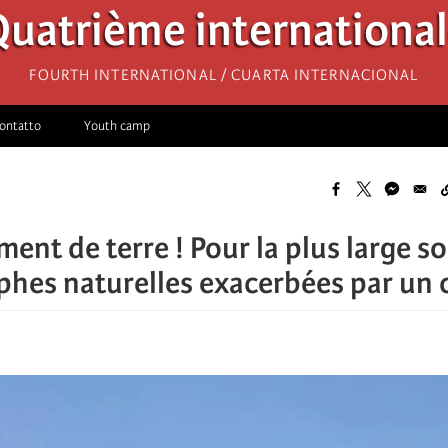
uatrième internationa
Fourth International / Cuarta Internacional
ontatto
Youth camp
ent de terre ! Pour la plus large so
phes naturelles exacerbées par un 