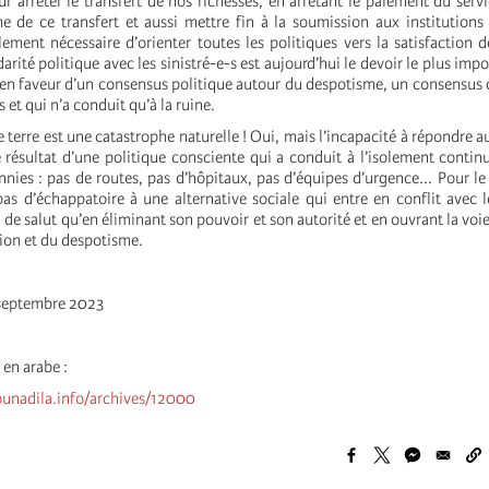
our arrêter le transfert de nos richesses, en arrêtant le paiement du serv
de ce transfert et aussi mettre fin à la soumission aux institutions
alement nécessaire d’orienter toutes les politiques vers la satisfaction 
darité politique avec les sinistré-e-s est aujourd’hui le devoir le plus imp
 en faveur d’un consensus politique autour du despotisme, un consensus q
s et qui n’a conduit qu’à la ruine.
terre est une catastrophe naturelle ! Oui, mais l’incapacité à répondre a
e résultat d’une politique consciente qui a conduit à l’isolement contin
nies : pas de routes, pas d’hôpitaux, pas d’équipes d’urgence... Pour le
 pas d’échappatoire à une alternative sociale qui entre en conflit avec l
 a de salut qu’en éliminant son pouvoir et son autorité et en ouvrant la voi
ation et du despotisme.
 septembre 2023
 en arabe :
unadila.info/archives/12000