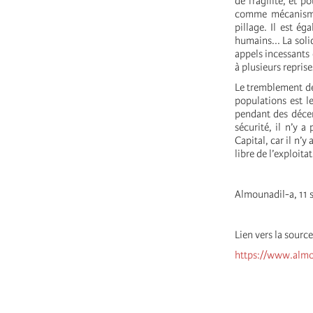
de fragilité, et p
comme mécanisme 
pillage. Il est ég
humains... La soli
appels incessants
à plusieurs reprise
Le tremblement de 
populations est l
pendant des décen
sécurité, il n’y a
Capital, car il n’y
libre de l’exploit
Almounadil-a, 11
Lien vers la source
https://www.almo