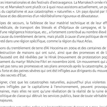
ces internationales et des festivals d’extravagance. La Marrakech ornée n’e
c et Marrakech sont plutôt ce à quoi nous assistons actuellement, un pay
 du capitalisme et aux catastrophes « naturelles ». Un pays épuisé par 
classe et des décennies d’un néolibéralisme rigoureux et dévastateur.
ipes de secours, la faiblesse de leur matériel technique et de leur ef
médicale, de transport des blessés et d’hôpitaux de campagne, et la 
t d’une négligence historique, etc., a fortement contribué au nombre élevé
 cause du tremblement de terre, mais plutôt à cause d’une politique de m
reté dans une région spécifique, comme la région du Haut Atlas.
ns du tremblement de terre d’Al Hoceima en 2004 et des centaines de 
destruction de maisons qui ont suivi, ainsi que des promesses et de 
a fausseté ont été révélées par le Hirak (mouvement de protestation pop
rasement du martyr Mohcine Fikri en novembre 2016. Un mouvement qui a 
vait pas tenu ses promesses et ses plans annoncés après la catastrophe, p
s forte et des peines sévères qui ont été infligées aux dirigeants du mouv
 des secrets d’État.
igner, c’est que les catastrophes naturelles, aujourd’hui plus violentes
ions infligées par le capitalisme à l’environnement, peuvent provoqu
maines, mais elles ne sont qu’une révélation de la réalité de la ruine
olitique de classe qui détruit les services publics, base de toute véritable
majeures.