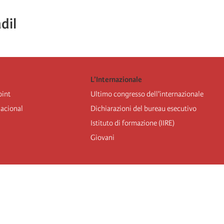
dil
L’Internazionale
oint
Ultimo congresso dell'internazionale
nacional
Dichiarazioni del bureau esecutivo
Istituto di formazione (IIRE)
Giovani