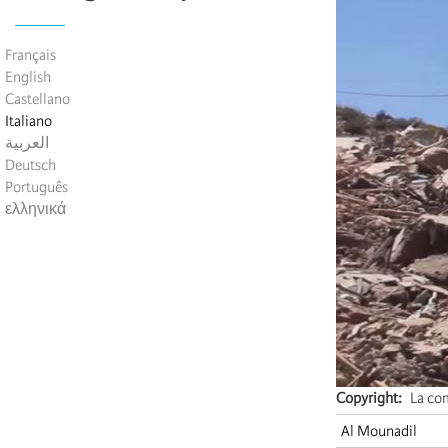
Français
English
Castellano
Italiano
العربية
Deutsch
Português
ελληνικά
Copyright
La com
Al Mounadil