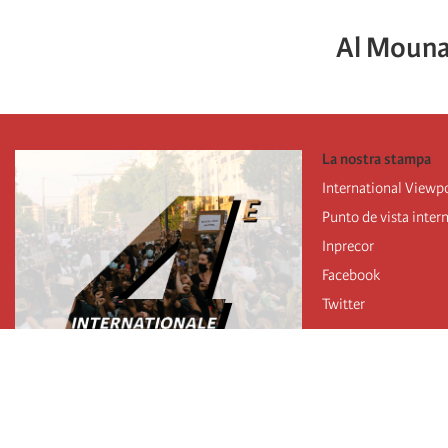
Al Mouna
La nostra stampa
International Viewp
Punto de vista inter
Inprecor
Facebook
Twitter