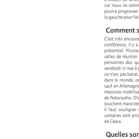
car nous ne somme
pourra progresser 
la gauche pour fai
Comment se 
C’est très encour
conférence, il y a
présentiel. Plusi
salles de réunion
personnes des qua
vendredi 17 mai à 
ce n’est pas banal
dans le monde, on
sauf en Allemagne 
massives mobilisa
de Netanyahu. D’ai
touchent massivem
Il faut souligner
unitaires sont pri
de Ceara.
Quelles son