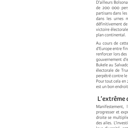
D’ailleurs Bolsona
de 200 000 perso
partisans dans les
dans les urnes m
définitivement de 
victoire électorale
plan continental.
Au cours de cette
d’Europe entre fi
renforcer lors des
gouvernement d’ex
Bukele au Salvador
électorale de Tru
perpétré contre l
Pour tout cela en 2
est un bon endroit 
L’extrême d
Manifestement, l
progresser et exp
droite se multipli
des ailes. L’inve