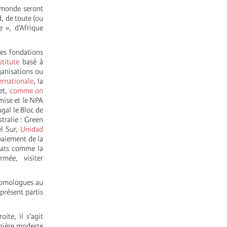
u monde seront
, de toute (ou
e », d’Afrique
es fondations
stitute
basé à
anisations ou
rnationale
, la
et,
comme on
mise et le NPA
ugal le Bloc de
tralie : Green
el Sur,
Unidad
paiement de la
cats comme la
mée, visiter
 homologues au
présent partis
ite, il s’agit
anière modeste