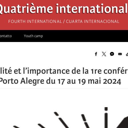
uatrième internationa
Fourth International / Cuarta Internacional
ontatto
Youth camp
lité et l’importance de la 1re confé
 Porto Alegre du 17 au 19 mai 2024