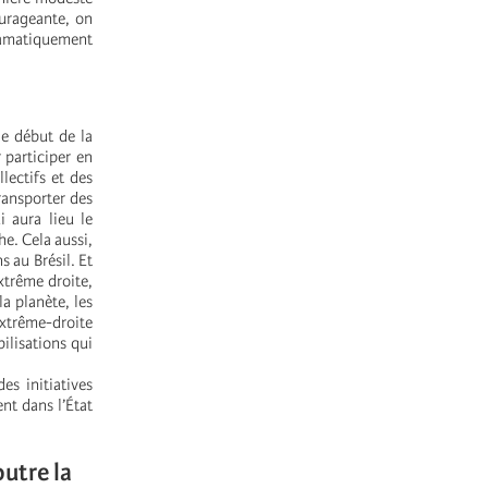
urageante, on
dramatiquement
le début de la
participer en
lectifs et des
ransporter des
i aura lieu le
he. Cela aussi,
s au Brésil. Et
xtrême droite,
a planète, les
extrême-droite
bilisations qui
es initiatives
nt dans l’État
utre la