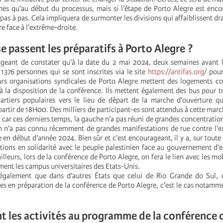
s qu’au début du processus, mais si l’étape de Porto Alegre est enco
pas à pas. Cela impliquera de surmonter les divisions qui affaiblissent 
re face à l’extrême-droite.
passent les préparatifs à Porto Alegre ?
ageant de constater qu’à la date du 2 mai 2024, deux semaines avant 
 1376 personnes qui se sont inscrites via le site
https://antifas.org/
pour 
eurs organisations syndicales de Porto Alegre mettent des logements col
 à la disposition de la conférence. Ils mettent également des bus pour t
rtiers populaires vers le lieu de départ de la marche d’ouverture qu
partir de 18H00. Des milliers de participant-es sont attendus à cette marc
, car ces derniers temps, la gauche n’a pas réuni de grandes concentration
 n’a pas connu récemment de grandes manifestations de rue contre l’e
en début d’année 2024. Bien sûr et c’est encourageant, il y a, sur toute l
tions en solidarité avec le peuple palestinien face au gouvernement d’
lleurs, lors de la conférence de Porto Alegre, on fera le lien avec les mo
ent les campus universitaires des Etats-Unis.
 également que dans d’autres États que celui de Rio Grande do Sul, d
ses en préparation de la conférence de Porto Alegre, c’est le cas notamme
t les activités au programme de la conférence o