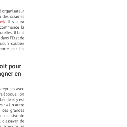
é organisateur
a des dizaines
pel/
Il y aura
e commence la
relles. Il faut
 dans l’Etat de
aucun soutien
porté par les
oit pour
agner en
 reprises avec
re époque : on
bérale et y est
s : « Un autre
 ces grandes
ée massive de
t d’essayer de
e. Prendre un