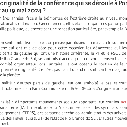
’originalité de la conférence qui se déroule à Po
7 au 19 mai 2024 ?
ières années, face à la (re)montée de l’extrême-droite au niveau mon
ationales ont eu lieu. Généralement, elles étaient organisées par un part
lle politique, ou encore par une fondation particulière, par exemple la 
 présente initiative : elle est organisée par plusieurs partis et a le soutien 
uche qui ont mis de côté pour cette occasion les désaccords qui les
x partis de gauche qui ont une histoire différente, le PT et le PSOL de
t de Rio Grande do Sul, se sont mis d’accord pour convoquer ensemble ce
comité organisateur local unitaire. Ils ont obtenu le soutien de leu
a première originalité. Ce n’est pas banal quand on sait combien la gauc
e la planète.
inalité : d’autres partis de gauche leur ont emboîté le pas et sout
agit notamment du Parti Communiste du Brésil (PCdoB d’origine maoiste)
ginalité : d’importants mouvements sociaux apportent leur soutien
act
ans Terre (MST, membre de La Via Campesina) et des syndicats, co
nseignement (CEPRS), des personnels technico-administratifs des universi
que des Travailleurs (CUT) de l’État de Rio Grande do Sul. D’autres mouv
ement.