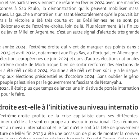
ro et ses partisan·es viennent de refaire en février 2024 avec une manifes
nnes à Sao Paulo, la démonstration qu’ils peuvent mobiliser mass
 rues. La gauche a montré en s’unissant électoralement qu’elle pouvait ba
ais la victoire a été très courte et les Brésilien·nes ne se sont pa
Bolsonaro et de l’extrême-droite, loin de là. Plus récemment, à la fin 202
 de Javier Milei en Argentine, c’est un autre signal d’alerte de très grande
 année 2024, l’extrême droite qui vient de marquer des points dans p
n 2023 et avril 2024, notamment aux Pays Bas, au Portugal, en Allemagne
 élections européennes de juin 2024 et dans d’autres élections nationale
trême droite de Modi risque bien de sortir renforcer des élections d
 a été réélu début 2024, Poutine a été réélu et bien sûr il y a le risque 
mp aux élections présidentielles d’octobre 2024. Sans oublier le gén
e peuple palestinien par le gouvernement fascisant de Netanyahu.
024, il était plus que temps de lancer une initiative de portée internationa
pour le faire.
roite est-elle à l’initiative au niveau internatio
’extrême-droite profite de la crise capitaliste dans ses différente
rimer qu’elle a le vent en poupe au niveau international. Des réunions
ent au niveau international et le fait qu’elle soit à la tête de gouvernem
stiture de Milei fin 2023 a été une occasion de plus de montrer la conve