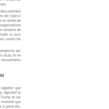
hoix.
cette première
ins de 1 000 si
ur se rendre de
organisations
e centaine de
entale vu qu’y
oc contre les
ivergences par
e 2024. Ils ne
des mouvements
au
 rappeler que
, législatif et
r Trump et ses
 ce moment que
a à peine élu.