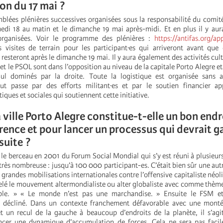
on du 17 mai ?
emblées plénières successives organisées sous la responsabilité du comit
medi 18 au matin et le dimanche 19 mai après-midi. Et en plus il y aur
 organisées. Voir le programme des plénières :
https://antifas.org/ap
 visites de terrain pour les participant·es qui arriveront avant qu
resteront après le dimanche 19 mai. Il y aura également des activités cultu
 et le PSOL sont dans l’opposition au niveau de la capitale Porto Alegre et
l dominés par la droite. Toute la logistique est organisée sans 
out passe par des efforts militant·es et par le soutien financier ap
iques et sociales qui soutiennent cette initiative.
 ville Porto Alegre constitue-t-elle un bon endr
rence et pour lancer un processus qui devrait g
 suite ?
 le berceau en 2001 du Forum Social Mondial qui s’y est réuni à plusieurs
très nombreuse : jusqu’à 100 000 participant-es. C’était bien sûr une aut
e grandes mobilisations internationales contre l’offensive capitaliste néoli
elé le mouvement altermondialiste ou alter globaliste avec comme thème
ble. » « Le monde n’est pas une marchandise. » Ensuite le FSM et
t décliné. Dans un contexte franchement défavorable avec une mont
et un recul de la gauche à beaucoup d’endroits de la planète, il s’agi
ancer une dynamique d’accumulation de forces. Cela ne sera pas facil