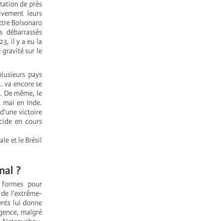
tation de près
ivement leurs
ttre Bolsonaro
s débarrassés
3, il y a eu la
 gravité sur le
lusieurs pays
… va encore se
s. De même, le
e mai en Inde.
d’une victoire
ocide en cours
le et le Brésil
nal ?
s formes pour
 de l’extrême-
ents lui donne
rgence, malgré