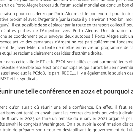
partir de Porto Alegre berceau du forum social mondial est donc un bon c
e raison pour considérer que Porto Alegre est le bon endroit pour tenir 
lative proximité avec l’Argentine (par la route il y a environ 1 300 km, mo
guay). Il est possible de se déplacer par la route en transport collectif po
d’autres parties de l’Argentine vers Porto Alegre. Une douzaine d’
uche se coordonnent pour envoyer deux autobus à Porto Alegre soit un
résence active des camarades d’Argentine est particulièrement fondam
ment de Javier Milei qui tente de mettre en œuvre un programme de ch
 et qui se réclame clairement des idées d’extrême droite.
n : dans cette ville le PT et le PSOL sont alliés et ont surmonté leurs d
résenter ensemble aux élections municipales qui auront lieu en novembr
 y aussi avec eux le PCdoB, le parti REDE,… Il y a également le soutien 
MST et les syndicats.
unir une telle conférence en 2024 et pourquoi 
nt qu’on aurait dû réunir une telle conférence. En effet, il faut se
artisans ont tenté en envahissant les centres des trois pouvoirs judicaire
ia le 8 janvier 2023 de faire un remake du 6 janvier 2021 organisé pa
 été envahi le congrès à Washington. On a pu avoir la confirmation dès
n train de préparer son retour en déstabilisant le gouvernement de Lul