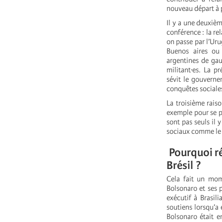
nouveau départ à 
Il y a une deuxièm
conférence : la re
on passe par l’Uru
Buenos aires ou 
argentines de ga
militant·es. La p
sévit le gouverne
conquêtes sociales
La troisième raiso
exemple pour se p
sont pas seuls il
sociaux comme le 
Pourquoi ré
Brésil ?
Cela fait un mome
Bolsonaro et ses p
exécutif à Brasil
soutiens lorsqu’a
Bolsonaro était e