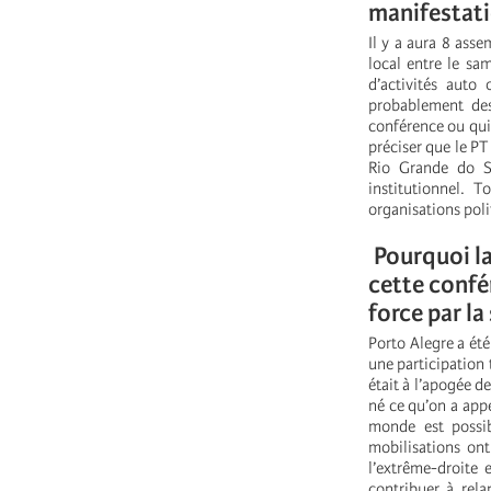
manifestati
Il y a aura 8 ass
local entre le sa
d’activités auto
probablement des
conférence ou qui 
préciser que le PT
Rio Grande do Su
institutionnel. T
organisations polit
Pourquoi la
cette confé
force par la
Porto Alegre a été
une participation 
était à l’apogée d
né ce qu’on a app
monde est possi
mobilisations on
l’extrême-droite 
contribuer à rel