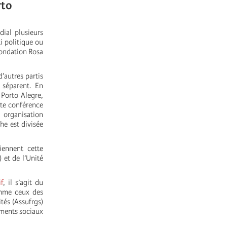
rto
dial plusieurs
i politique ou
Fondation Rosa
d’autres partis
 séparent. En
 Porto Alegre,
tte conférence
r organisation
he est divisée
iennent cette
 et de l’Unité
if
, il s’agit du
mme ceux des
tés (Assufrgs)
ements sociaux