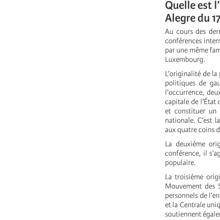
Quelle est l
Alegre du 1
Au cours des dern
conférences intern
par une même fami
Luxembourg.
L’originalité de la
politiques de ga
l’occurrence, deu
capitale de l’Éta
et constituer un 
nationale. C’est l
aux quatre coins d
La deuxième orig
conférence, il s’
populaire.
La troisième ori
Mouvement des S
personnels de l’e
et la Centrale uni
soutiennent égal