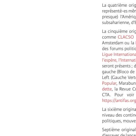
La quatrième orig
représenté-es même
presque) l’Amériq
subsaharienne, d’
La cinquième ori
comme
CLACSO
(
Amsterdam ou la
des forums politi
Ligue Internationa
l’espère, l’Interna
seront présents ; 
gauche (Bloco de 
Left (Gauche Vert
Popular
, Marabunt
dette
, la Revue 
CTA. Pour voir 
https://antifas.or
La sixième origin
niveau des contine
politiques, mouve
Septième original
d’essayer de lance