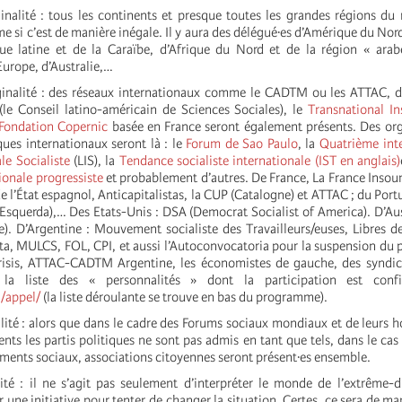
inalité : tous les continents et presque toutes les grandes régions d
 si c’est de manière inégale. Il y aura des délégué·es d’Amérique du Nord
ue latine et de la Caraïbe, d’Afrique du Nord et de la région « arab
Europe, d’Australie,…
ginalité : des réseaux internationaux comme le CADTM ou les ATTAC, d
le Conseil latino-américain de Sciences Sociales), le
Transnational In
Fondation Copernic
basée en France seront également présents. Des org
ques internationaux seront là : le
Forum de Sao Paulo
, la
Quatrième inte
le Socialiste
(LIS), la
Tendance socialiste internationale (IST en anglais)
tionale progressiste
et probablement d’autres. De France, La France Insou
de l’État espagnol, Anticapitalistas, la CUP (Catalogne) et ATTAC ; du Port
Esquerda),… Des Etats-Unis : DSA (Democrat Socialist of America). D’Aus
e). D’Argentine : Mouvement socialiste des Travailleurs/euses, Libres d
a, MULCS, FOL, CPI, et aussi l’Autoconvocatoria pour la suspension du 
Crisis, ATTAC-CADTM Argentine, les économistes de gauche, des syndi
la liste des « personnalités » dont la participation est confir
g/appel/
(la liste déroulante se trouve en bas du programme).
alité : alors que dans le cadre des Forums sociaux mondiaux et de leurs
nts les partis politiques ne sont pas admis en tant que tels, dans le cas 
ments sociaux, associations citoyennes seront présent·es ensemble.
ité : il ne s’agit pas seulement d’interpréter le monde de l’extrême-dro
r une initiative pour tenter de changer la situation. Certes, ce sera de m