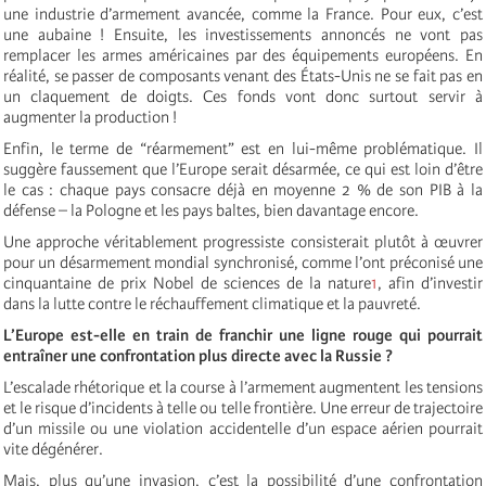
une industrie d’armement avancée, comme la France. Pour eux, c’est
une aubaine ! Ensuite, les investissements annoncés ne vont pas
remplacer les armes américaines par des équipements européens. En
réalité, se passer de composants venant des États-Unis ne se fait pas en
un claquement de doigts. Ces fonds vont donc surtout servir à
augmenter la production !
Enfin, le terme de “réarmement” est en lui-même problématique. Il
suggère faussement que l’Europe serait désarmée, ce qui est loin d’être
le cas : chaque pays consacre déjà en moyenne 2 % de son PIB à la
défense – la Pologne et les pays baltes, bien davantage encore.
Une approche véritablement progressiste consisterait plutôt à œuvrer
pour un désarmement mondial synchronisé, comme l’ont préconisé une
cinquantaine de prix Nobel de sciences de la nature
1
, afin d’investir
dans la lutte contre le réchauffement climatique et la pauvreté.
L’Europe est-elle en train de franchir une ligne rouge qui pourrait
entraîner une confrontation plus directe avec la Russie ?
L’escalade rhétorique et la course à l’armement augmentent les tensions
et le risque d’incidents à telle ou telle frontière. Une erreur de trajectoire
d’un missile ou une violation accidentelle d’un espace aérien pourrait
vite dégénérer.
Mais, plus qu’une invasion, c’est la possibilité d’une confrontation