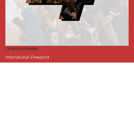
La nostra stampa
International Viewpoint
Punto de vista internacional
Inprecor
Facebook
Twitter
L’Internazionale
Ultimo congresso dell'internazionale
Dichiarazioni del bureau esecutivo
Istituto di formazione (IIRE)
Giovani