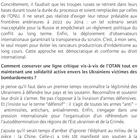
Concrètement, il faudrait que les troupes russes se retirent dans leurs
bases durant toute la durée du processus et soient remplacées par celles
de l’ONU. Il ne serait pas réaliste d’exiger leur retour préalable aux
frontières antérieures à 2022 ou 2014 : un tel scénario serait
inacceptable pour la Russie et empêcherait un règlement politique du
conflit au long terme. Enfin, le déploiement d’observateurs
internationaux garantirait la transparence du scrutin. C’est, à mon sens,
le seul moyen pour éviter les rancœurs productrices d’irrédentisme au
long cours. Cette approche est démocratique et conforme au droit
international.
Comment conserver une ligne critique vis-à-vis de l’OTAN tout en
maintenant une solidarité active envers les Ukrainiens victimes des
bombardements ?
Je pense qu’il faut dans un premier temps reconnaître la légitimité des
Ukrainiens à défendre leur pays et les soutenir. Reconnaître et soutenir
leur droit à s’armer. Ne pas s’opposer à la livraison d’armes défensives.
Et j’insiste sur le terme “défensif” : il s’agit de toutes les armes “anti” –
antimissiles, antichars, antiaériennes. Enfin, s’engager dans une
pression internationale pour l’organisation d’un référendum sur
l’autodétermination des régions de l’Est ukrainien et de la Crimée.
J’ajoute qu’il serait temps d’arrêter d’ignorer l’éléphant au milieu de la
pièce : la Chine. Celle-ci a très tôt manifesté son soutien à la