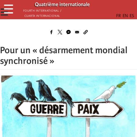
Skip
Quatrième internationale
☰
to
☰
Fourth International /
Cuarta Internacional
main
content
Pour un « désarmement mondial
synchronisé »