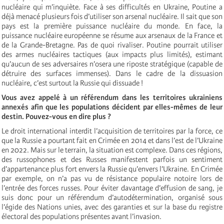
nucléaire qui m’inquiète. Face à ses difficultés en Ukraine, Poutine a
déjà menacé plusieurs fois d’utiliser son arsenal nucléaire. Il sait que son
pays est la première puissance nucléaire du monde. En face, la
puissance nucléaire européenne se résume aux arsenaux de la France et
de la Grande-Bretagne. Pas de quoi rivaliser. Poutine pourrait utiliser
des armes nucléaires tactiques (aux impacts plus limités), estimant
qu’aucun de ses adversaires n’osera une riposte stratégique (capable de
détruire des surfaces immenses). Dans le cadre de la dissuasion
nucléaire, c’est surtout la Russie qui dissuade !
Vous avez appelé à un référendum dans les territoires ukrainiens
annexés afin que les populations décident par elles-mêmes de leur
destin. Pouvez-vous en dire plus ?
Le droit international interdit l’acquisition de territoires par la force, ce
que la Russie a pourtant fait en Crimée en 2014 et dans l’est de l’Ukraine
en 2022. Mais sur le terrain, la situation est complexe. Dans ces régions,
des russophones et des Russes manifestent parfois un sentiment
d’appartenance plus fort envers la Russie qu’envers l’Ukraine. En Crimée
par exemple, on n’a pas vu de résistance populaire notoire lors de
l’entrée des forces russes. Pour éviter davantage d’effusion de sang, je
suis donc pour un référendum d’autodétermination, organisé sous
l’égide des Nations unies, avec des garanties et sur la base du registre
électoral des populations présentes avant l’invasion.