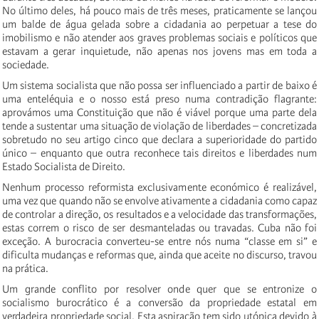
No último deles, há pouco mais de três meses, praticamente se lançou
um balde de água gelada sobre a cidadania ao perpetuar a tese do
imobilismo e não atender aos graves problemas sociais e políticos que
estavam a gerar inquietude, não apenas nos jovens mas em toda a
sociedade.
Um sistema socialista que não possa ser influenciado a partir de baixo é
uma enteléquia e o nosso está preso numa contradição flagrante:
aprovámos uma Constituição que não é viável porque uma parte dela
tende a sustentar uma situação de violação de liberdades – concretizada
sobretudo no seu artigo cinco que declara a superioridade do partido
único – enquanto que outra reconhece tais direitos e liberdades num
Estado Socialista de Direito.
Nenhum processo reformista exclusivamente económico é realizável,
uma vez que quando não se envolve ativamente a cidadania como capaz
de controlar a direção, os resultados e a velocidade das transformações,
estas correm o risco de ser desmanteladas ou travadas. Cuba não foi
exceção. A burocracia converteu-se entre nós numa “classe em si” e
dificulta mudanças e reformas que, ainda que aceite no discurso, travou
na prática.
Um grande conflito por resolver onde quer que se entronize o
socialismo burocrático é a conversão da propriedade estatal em
verdadeira propriedade social. Esta aspiração tem sido utópica devido à