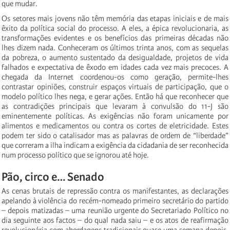
que mudar.
Os setores mais jovens não têm memória das etapas iniciais e de mais
êxito da política social do processo. A eles, a épica revolucionaria, as
transformações evidentes e os benefícios das primeiras décadas não
lhes dizem nada. Conheceram os últimos trinta anos, com as sequelas
da pobreza, o aumento sustentado da desigualdade, projetos de vida
falhados e expectativa de êxodo em idades cada vez mais precoces. A
chegada da Internet coordenou-os como geração, permite-lhes
contrastar opiniões, construir espaços virtuais de participação, que o
modelo político lhes nega, e gerar ações. Então há que reconhecer que
as contradições principais que levaram à convulsão do 11-J são
eminentemente políticas. As exigências não foram unicamente por
alimentos e medicamentos ou contra os cortes de eletricidade. Estes
podem ter sido o catalisador mas as palavras de ordem de “liberdade”
que correram a ilha indicam a exigência da cidadania de ser reconhecida
num processo político que se ignorou até hoje.
Pão, circo e… Senado
As cenas brutais de repressão contra os manifestantes, as declarações
apelando à violência do recém-nomeado primeiro secretário do partido
– depois matizadas – uma reunião urgente do Secretariado Político no
dia seguinte aos factos – do qual nada saiu – e os atos de reafirmação
revolucionária com abordagens tradicionais quase uma semana depois,