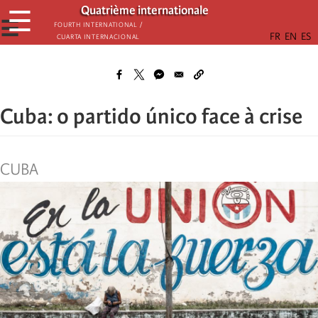
Passar
Quatrième internationale
☰
para
☰
Fourth International /
Cuarta Internacional
o
conteúdo
principal
Cuba: o partido único face à crise
CUBA