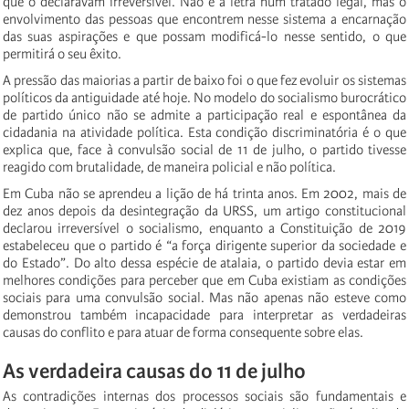
que o declaravam irreversível. Não é a letra num tratado legal, mas o
envolvimento das pessoas que encontrem nesse sistema a encarnação
das suas aspirações e que possam modificá-lo nesse sentido, o que
permitirá o seu êxito.
A pressão das maiorias a partir de baixo foi o que fez evoluir os sistemas
políticos da antiguidade até hoje. No modelo do socialismo burocrático
de partido único não se admite a participação real e espontânea da
cidadania na atividade política. Esta condição discriminatória é o que
explica que, face à convulsão social de 11 de julho, o partido tivesse
reagido com brutalidade, de maneira policial e não política.
Em Cuba não se aprendeu a lição de há trinta anos. Em 2002, mais de
dez anos depois da desintegração da URSS, um artigo constitucional
declarou irreversível o socialismo, enquanto a Constituição de 2019
estabeleceu que o partido é “a força dirigente superior da sociedade e
do Estado”. Do alto dessa espécie de atalaia, o partido devia estar em
melhores condições para perceber que em Cuba existiam as condições
sociais para uma convulsão social. Mas não apenas não esteve como
demonstrou também incapacidade para interpretar as verdadeiras
causas do conflito e para atuar de forma consequente sobre elas.
As verdadeira causas do 11 de julho
As contradições internas dos processos sociais são fundamentais e