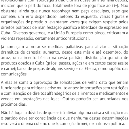
indicam que o partido ficou totalmente fora de jogo face ao
11-J. Não
obstante, ainda que nunca reconheça nem peça desculpas, sabe que
cometeu um erro dispendioso. Setores da esquerda, várias figuras e
organizações de prestígio levantaram vozes que exigem respeito pelos
direitos políticos de manifestação pacífica e liberdade de expressão em
Cuba. Diversos governos, e a União Europeia como bloco, criticaram a
violenta repressão, certamente anticonstitucional.
Já começam a notar-se medidas paliativas para aliviar a situação
dramática de carestia: aumento, desde este mês e até dezembro, do
arroz, um alimento básico na cesta padrão; distribuição gratuita de
produtos doados a Cuba (grãos, pastas, açúcar e em certos casos azeite
e carne); baixa de preços de alguns serviços da Etecsa, o monopólio das
comunicações.
A elas se soma a aprovação de solicitações de velha data que teriam
funcionado para mitigar a crise muito antes: importações sem restrições
e com isenção de direitos alfandegários de alimentos e medicamentos e
vendas em prestações nas lojas. Outras poderão ser anunciadas nos
próximos dias.
Não há lugar a dúvidas de que se irá aliviar alguma coisa a situação mas
o partido deve ter consciência de que nenhuma destas determinações
resolverá o dilema cubano que é, como já afirmei, de natureza política.