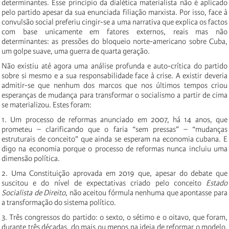
determinantes. Esse princípio da dialética materialista não é aplicado
pelo partido apesar da sua enunciada filiação marxista. Por isso, face à
convulsão social preferiu cingir-se a uma narrativa que explica os factos
com base unicamente em fatores externos, reais mas não
determinantes: as pressões do bloqueio norte-americano sobre Cuba,
um golpe suave, uma guerra de quarta geração.
Não existiu até agora uma análise profunda e auto-crítica do partido
sobre si mesmo e a sua responsabilidade face à crise. A existir deveria
admitir-se que nenhum dos marcos que nos últimos tempos criou
esperanças de mudança para transformar o socialismo a partir de cima
se materializou. Estes foram:
1. Um processo de reformas anunciado em 2007, há 14 anos, que
prometeu – clarificando que o faria “sem pressas” – “mudanças
estruturais de conceito” que ainda se esperam na economia cubana. E
digo na economia porque o processo de reformas nunca incluiu uma
dimensão política.
2. Uma Constituição aprovada em 2019 que, apesar do debate que
suscitou e do nível de expectativas criado pelo conceito
Estado
Socialista de Direito
, não aceitou fórmula nenhuma que apontasse para
a transformação do sistema político.
3. Três congressos do partido: o sexto, o sétimo e o oitavo, que foram,
durante três décadas, do mais ou menos na ideia de reformar o modelo.