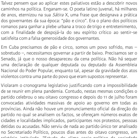
Talvez pensem que ao aplicar estes paliativos estão a descobrir novos
caminhos na política. Enganam-se. O poeta latino Juvenal, há milhares
de anos, eternizou na sua
Sátira
X, uma frase que designava a prática
dos governantes da sua época: “pão e circo”. Era o plano dos políticos
romanos para ganhar a plebe urbana a troco de trigo e entretenimento,
com a finalidade de despojá-la do seu espírito crítico ao sentir-se
satisfeita com a falsa generosidade dos governantes.
Em Cuba precisamos de pão e circo, somos um povo sofrido, mas –
sobretudo –, necessitamos governar a partir de baixo. Precisamos ser o
Senado, já que o nosso desapareceu da cena política. Não há sequer
uma declaração de qualquer deputada ou deputado da Assembleia
Nacional do Poder Popular, enquanto tal, apesar da gravidade dos atos
violentos contra uma parte do povo que eram supostos representar.
Violaram o cronograma legislativo justificando com a impossibilidade
de se reunir em plena pandemia. Contudo, nestas mesmas condições o
partido celebrou o seu oitavo congresso e depois do 11 de julho foram
convocadas atividades massivas de apoio ao governo em todas as
províncias. Ainda não houve um pronunciamento oficial da direção do
partido no qual se analisem os factos, se ofereçam números exatos de
cidades e localidades implicados, participantes nos protestos, pessoas
detidas ou acusadas. Não serviu de nada ao partido único ter analisado
no Secretariado Político, poucos dias antes do oitavo congresso, um
relatório intitulado, “Estudo do clima socio-político da sociedade