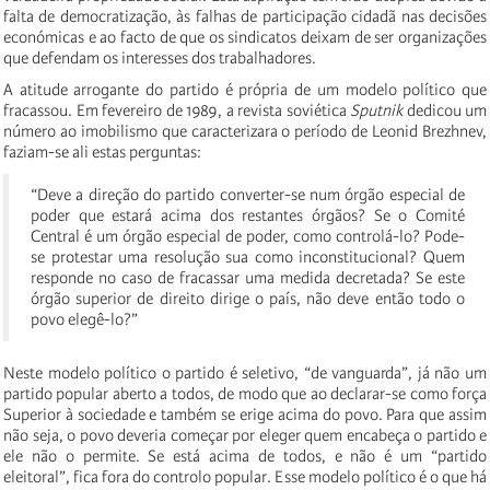
falta de democratização, às falhas de participação cidadã nas decisões
económicas e ao facto de que os sindicatos deixam de ser organizações
que defendam os interesses dos trabalhadores.
A atitude arrogante do partido é própria de um modelo político que
fracassou. Em fevereiro de 1989, a revista soviética
Sputnik
dedicou um
número ao imobilismo que caracterizara o período de Leonid Brezhnev,
faziam-se ali estas perguntas:
“Deve a direção do partido converter-se num órgão especial de
poder que estará acima dos restantes órgãos? Se o Comité
Central é um órgão especial de poder, como controlá-lo? Pode-
se protestar uma resolução sua como inconstitucional? Quem
responde no caso de fracassar uma medida decretada? Se este
órgão superior de direito dirige o país, não deve então todo o
povo elegê-lo?”
Neste modelo político o partido é seletivo, “de vanguarda”, já não um
partido popular aberto a todos, de modo que ao declarar-se como força
Superior à sociedade e também se erige acima do povo. Para que assim
não seja, o povo deveria começar por eleger quem encabeça o partido e
ele não o permite. Se está acima de todos, e não é um “partido
eleitoral”, fica fora do controlo popular. Esse modelo político é o que há