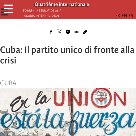
Skip
Quatrième internationale
☰
to
☰
Fourth International /
Cuarta Internacional
main
content
Cuba: Il partito unico di fronte alla
crisi
CUBA