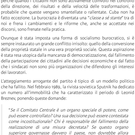
perché quando i cittadini non sono attivamente coinvolti nel controllo
della direzione, dei risultati e della velocità delle trasformazioni, è
probabile che queste vengano smantellate o rallentate. Cuba non ha
fatto eccezione. La burocrazia è diventata una “
classe a sé stante
” tra di
noi e frena i cambiamenti e le riforme che, anche se accettate nei
discorsi, sono frenate nella pratica.
Ovunque è stata imposta una forma di socialismo burocratico, si è
sempre instaurato un grande conflitto irrisolto: quello della conversione
della proprietà statale in una vera proprietà sociale. Questa aspirazione
è stata resa utopica dalla mancanza di democratizzazione, dal fallimento
della partecipazione dei cittadini alle decisioni economiche e dal fatto
che i sindacati non sono più organizzazioni che difendono gli interessi
dei lavoratori.
L’atteggiamento arrogante del partito è tipico di un modello politico
che ha fallito. Nel febbraio 1989, la rivista sovietica Sputnik ha dedicato
un numero all’immobilità che ha caratterizzato il periodo di Leonid
Breznev, ponendo queste domande:
“
Se il Comitato Centrale è un organo speciale di potere, come
può essere controllato? Una sua decisione può essere contestata
come incostituzionale? Chi è responsabile del fallimento della
realizzazione di una misura decretata? Se questo organo
superiore governasse davvero il paese, non dovrebbe allora