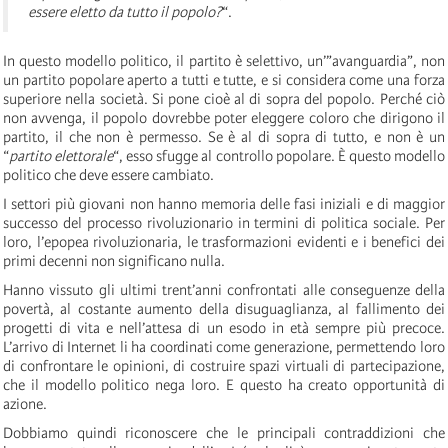
essere eletto da tutto il popolo?
“.
In questo modello politico, il partito è selettivo, un’”avanguardia”, non
un partito popolare aperto a tutti e tutte, e si considera come una forza
superiore nella società. Si pone cioè al di sopra del popolo. Perché ciò
non avvenga, il popolo dovrebbe poter eleggere coloro che dirigono il
partito, il che non è permesso. Se è al di sopra di tutto, e non è un
“
partito elettorale
“, esso sfugge al controllo popolare. È questo modello
politico che deve essere cambiato.
I settori più giovani non hanno memoria delle fasi iniziali e di maggior
successo del processo rivoluzionario in termini di politica sociale. Per
loro, l’epopea rivoluzionaria, le trasformazioni evidenti e i benefici dei
primi decenni non significano nulla.
Hanno vissuto gli ultimi trent’anni confrontati alle conseguenze della
povertà, al costante aumento della disuguaglianza, al fallimento dei
progetti di vita e nell’attesa di un esodo in età sempre più precoce.
L’arrivo di Internet li ha coordinati come generazione, permettendo loro
di confrontare le opinioni, di costruire spazi virtuali di partecipazione,
che il modello politico nega loro. E questo ha creato opportunità di
azione.
Dobbiamo quindi riconoscere che le principali contraddizioni che