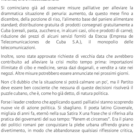
Si cominciano già ad osservare misure palliative per alleviare la
drammatica situazione di penuria: aumento, da questo mese fino a
dicembre, della porzione di riso, l’alimento base del paniere alimentare
standard; distribuzione gratuita di prodotti consegnati gratuitamente a
Cuba (cereali, pasta, zucchero e, in alcuni casi, olio e prodotti di carne);
riduzione dei prezzi di alcuni servizi forniti da Etecsa (Empresa de
Telecomunicaciones de Cuba S.A.), il monopolio delle
telecomunicazioni.
Inoltre, sono state approvate richieste di vecchia data che avrebbero
contribuito ad alleviare la crisi molto tempo prima: importazioni
illimitate di cibo e medicine, senza dazi doganali, e vendite a rate nei
negozi. Altre misure potrebbero essere annunciate nei prossimi giorni.
Non c’è dubbio che la situazione si potrà calmare un po’, ma il Partito
deve essere ben cosciente che nessuna di queste decisioni risolverà il
puzzle cubano, che è, come ho già detto, di natura politica.
Forse i leader credono che applicando questi palliativi stanno scoprendo
nuove vie di azione politica. Si sbagliano. Il poeta latino Giovenale,
migliaia di anni fa, eternò nella sua Satira X una frase che si riferiva alla
pratica dei governanti del suo tempo: “Panem et circenses”. Era il piano
dei politici romani per conquistare la plebe urbana offrendo grano e
divertimento, in modo che abbandonasse qualsiasi riflessione critica,