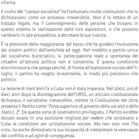
riforma.
Il crollo del “
campo socialista
” ha frantumato molte costituzioni che lo
dichiaravano come un processo irreversibile. Non è la lettera di un
trattato legale, ma il coinvolgimento delle persone che trovano in
questo sistema la realizzazione delle loro aspirazioni, e che possono
cambiarlo in tale prospettiva, a decretare la sua riuscita.
È la pressione della maggioranza dal basso che ha guidato l’evoluzione
dei sistemi politici dall’antichità ad oggi. Nel modello a partito unico
del socialismo burocratico, la partecipazione reale e spontanea dei
cittadini all’attività politica non è consentita. È questa condizione
discriminatoria che spiega perché, di fronte all’esplosione sociale dell’11
luglio, il partito ha reagito brutalmente, in modo più poliziesco che
politico.
La lezione di trent’anni fa a Cuba non è stata imparata. Nel 2002, più di
dieci anni dopo la disintegrazione dell’URSS, un articolo costituzionale
dichiarava il socialismo irreversibile, mentre la Costituzione del 2019
presenta il Partito come “
forza superiore di governo della società e dello
Stato […]
“. Da questa sorta di osservatorio privilegiato, il Partito avrebbe
dovuto essere in una posizione migliore per vedere che esistevano a
Cuba le condizioni per un’esplosione sociale. Ma non solo non l’ha
visto, ha anche dimostrato la sua incapacità di interpretare le vere cause
del conflitto e ad agire di conseguenza.