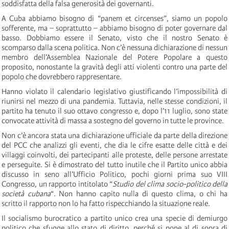
soddisfatta della falsa generosità dei governanti.
A Cuba abbiamo bisogno di “panem et circenses”, siamo un popolo
sofferente, ma – soprattutto – abbiamo bisogno di poter governare dal
basso. Dobbiamo essere il Senato, visto che il nostro Senato è
scomparso dalla scena politica. Non c’è nessuna dichiarazione di nessun
membro dell’Assemblea Nazionale del Potere Popolare a questo
proposito, nonostante la gravità degli atti violenti contro una parte del
popolo che dovrebbero rappresentare.
Hanno violato il calendario legislativo giustificando l’impossibilità di
riunirsi nel mezzo di una pandemia. Tuttavia, nelle stesse condizioni, il
partito ha tenuto il suo ottavo congresso e, dopo l’11 luglio, sono state
convocate attività di massa a sostegno del governo in tutte le province.
Non c’è ancora stata una dichiarazione ufficiale da parte della direzione
del PCC che analizzi gli eventi, che dia le cifre esatte delle città e dei
villaggi coinvolti, dei partecipanti alle proteste, delle persone arrestate
e perseguite. Si è dimostrato del tutto inutile che il Partito unico abbia
discusso in seno all’Ufficio Politico, pochi giorni prima suo VIII
Congresso, un rapporto intitolato “
Studio del clima socio-politico della
società cubana
“. Non hanno capito nulla di questo clima, o chi ha
scritto il rapporto non lo ha fatto rispecchiando la situazione reale.
Il socialismo burocratico a partito unico crea una specie di demiurgo
politico che sfugge allo stato di diritto, perché si pone al di sopra di