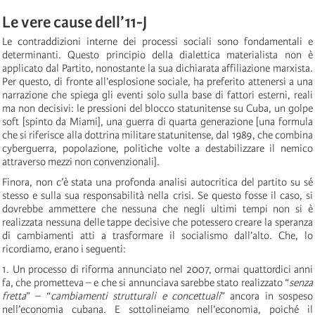
Le vere cause dell’11-J
Le contraddizioni interne dei processi sociali sono fondamentali e
determinanti. Questo principio della dialettica materialista non è
applicato dal Partito, nonostante la sua dichiarata affiliazione marxista.
Per questo, di fronte all’esplosione sociale, ha preferito attenersi a una
narrazione che spiega gli eventi solo sulla base di fattori esterni, reali
ma non decisivi: le pressioni del blocco statunitense su Cuba, un golpe
soft [spinto da Miami], una guerra di quarta generazione [una formula
che si riferisce alla dottrina militare statunitense, dal 1989, che combina
cyberguerra, popolazione, politiche volte a destabilizzare il nemico
attraverso mezzi non convenzionali].
Finora, non c’è stata una profonda analisi autocritica del partito su sé
stesso e sulla sua responsabilità nella crisi. Se questo fosse il caso, si
dovrebbe ammettere che nessuna che negli ultimi tempi non si è
realizzata nessuna delle tappe decisive che potessero creare la speranza
di cambiamenti atti a trasformare il socialismo dall’alto. Che, lo
ricordiamo, erano i seguenti:
1. Un processo di riforma annunciato nel 2007, ormai quattordici anni
fa, che prometteva – e che si annunciava sarebbe stato realizzato “
senza
fretta
” – “
cambiamenti strutturali e concettuali
” ancora in sospeso
nell’economia cubana. E sottolineiamo nell’economia, poiché il