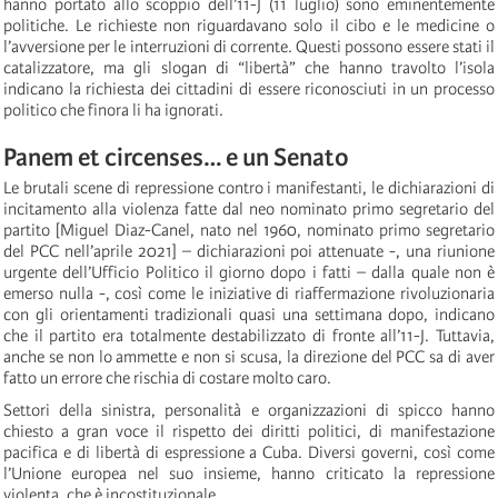
hanno portato allo scoppio dell’11-J (11 luglio) sono eminentemente
politiche. Le richieste non riguardavano solo il cibo e le medicine o
l’avversione per le interruzioni di corrente. Questi possono essere stati il
catalizzatore, ma gli slogan di “libertà” che hanno travolto l’isola
indicano la richiesta dei cittadini di essere riconosciuti in un processo
politico che finora li ha ignorati.
Panem et circenses… e un Senato
Le brutali scene di repressione contro i manifestanti, le dichiarazioni di
incitamento alla violenza fatte dal neo nominato primo segretario del
partito [Miguel Diaz-Canel, nato nel 1960, nominato primo segretario
del PCC nell’aprile 2021] – dichiarazioni poi attenuate -, una riunione
urgente dell’Ufficio Politico il giorno dopo i fatti – dalla quale non è
emerso nulla -, così come le iniziative di riaffermazione rivoluzionaria
con gli orientamenti tradizionali quasi una settimana dopo, indicano
che il partito era totalmente destabilizzato di fronte all’11-J. Tuttavia,
anche se non lo ammette e non si scusa, la direzione del PCC sa di aver
fatto un errore che rischia di costare molto caro.
Settori della sinistra, personalità e organizzazioni di spicco hanno
chiesto a gran voce il rispetto dei diritti politici, di manifestazione
pacifica e di libertà di espressione a Cuba. Diversi governi, così come
l’Unione europea nel suo insieme, hanno criticato la repressione
violenta, che è incostituzionale.