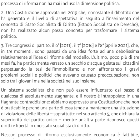
processo di riforma non ha mai incluso la dimensione politica.
2. Una Costituzione approvata nel 2019 che, nonostante il dibattito che
ha generato e il livello di aspettativa in seguito all’inserimento del
concetto di Stato Socialista di Diritto (Estado Socialista de Derecho),
non ha realizzato alcun passo concreto per trasformare il sistema
politico.
3. Tre congressi di partito: il 6° [2011], il 7° [2016] e l’8° [aprile 2021], che,
in tre momenti, sono passati da una idea forte ad una debolissima
relativamente all’idea di riforma del modello. L’ultimo, poco più di tre
mesi fa, ha praticamente versato un secchio d’acqua gelata sui cittadini
perpetuando la tesi dell’immobilismo e non affrontando i gravi
problemi sociali e politici che avevano causato preoccupazione, non
solo tra i giovani ma nella società nel suo insieme.
Un sistema socialista che non può essere influenzato dal basso è
qualcosa di assolutamente stagnante, e il nostro è intrappolato in una
flagrante contraddizione: abbiamo approvato una Costituzione che non
è praticabile perché una parte di essa tende a mantenere una situazione
di violazione delle libertà – soprattutto nel suo articolo 5, che dichiara la
superiorità del partito unico – mentre un’altra parte riconosce questi
diritti e libertà in uno stato socialista di diritto.
Nessun processo di riforma esclusivamente economica è fattibile,