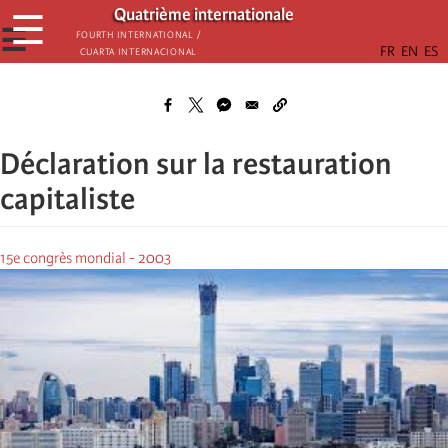
Passar
Quatrième internationale
☰
para
☰
Fourth International /
Cuarta Internacional
o
conteúdo
principal
Déclaration sur la restauration
capitaliste
15e congrès mondial - 2003