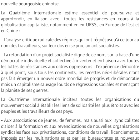
nouvelle bourgeoisie chinoise ;
La Quatrième Internationale estime essentiel de poursuivre et
approfondir, en liaison avec toutes les resistances en cours à la
globalisation capitaliste, notamment en ex-URSS, en Europe de l’est et
en Chine :
- L’analyse critique radicale des régimes qui ont régné jusqu’à ce jour au
nom des travailleurs, sur leur dos en se proclamant socialistes.
- La refondation d’un projet socialiste digne de ce nom, sur la base d’une
démocratie individuelle et collective à inventer et en liaison avec toutes
les luttes de résistances aux ordres oppresseurs : l’expérience démontre
à quel point, sous tous les continents, les recettes néo-libérales n’ont
pas fait émerger un nouvel ordre mondial de progrès et de démocratie
mais un capitalisme sauvage lourds de régressions sociales et menaçant
la planète de ses guerres.
La Quatrième Internationale incitera toutes les organisations du
mouvement social à établir les liens de solidarité les plus étroits avec les
peuples et les travailleurs de ces pays.
- Aux associations de jeunes, de femmes, mais aussi aux syndicalistes
d’aider à la formation et aux revendications de nouvelles organisations
syndicales face aux privatisations, conditions de travail, licenciements,
imposés par les multinationales et par les bureaucrates et nouveaux