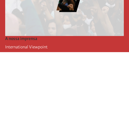
A nossa imprensa
International Viewpoint
Punto de vista internacional
Inprecor
Facebook
Twitter
A Internacional
Último Congresso da Internacional
Declarações do Comité Executivo
Instituto de Formação (IIRE)
Jovens
Autores