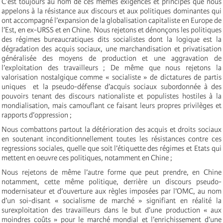
C’est toujours au nom de ces mêmes exigences et principes que nous
appelons à la résistance aux discours et aux politiques dominantes qui
ont accompagné l’expansion de la globalisation capitaliste en Europe de
l’Est, en ex-URSS et en Chine. Nous rejetons et dénonçons les politiques
des régimes bureaucratiques dits socialistes dont la logique est la
dégradation des acquis sociaux, une marchandisation et privatisation
généralisée des moyens de production et une aggravation de
l’exploitation des travailleurs ; De même que nous rejetons la
valorisation nostalgique comme « socialiste » de dictatures de partis
uniques et la pseudo-défense d’acquis sociaux subordonnée à des
pouvoirs tenant des discours nationaliste et populistes hostiles à la
mondialisation, mais camouflant ce faisant leurs propres privilèges et
rapports d’oppression ;
Nous combattons partout la détérioration des acquis et droits sociaux
en soutenant inconditionnellement toutes les résistances contre ces
regressions sociales, quelle que soit l’étiquette des régimes et Etats qui
mettent en oeuvre ces politiques, notamment en Chine ;
Nous rejetons de même l’autre forme que peut prendre, en Chine
notamment, cette même politique, derrière un discours pseudo-
modernisateur et d’ouverture aux règles imposées par l’OMC, au nom
d’un soi-disant « socialisme de marché » signifiant en réalité la
surexploitation des travailleurs dans le but d’une production « aux
moindres coûts » pour le marché mondial et l’enrichissement d’une