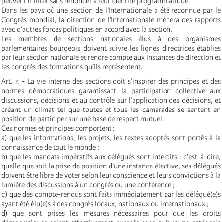
peuvent militer sans renoncer à leur identité programmatique.
Dans les pays où une section de l’Internationale a été reconnue par le
Congrès mondial, la direction de l’Internationale mènera des rapports
avec d’autres forces politiques en accord avec la section.
Les membres de sections nationales élus à des organismes
parlementaires bourgeois doivent suivre les lignes directrices établies
par leur section nationale et rendre compte aux instances de direction et
les congrès des formations qu’ils représentent.
Art. 4 - La vie interne des sections doit s’inspirer des principes et des
normes démocratiques garantissant la participation collective aux
discussions, décisions et au contrôle sur l’application des décisions, et
créant un climat tel que toutes et tous les camarades se sentent en
position de participer sur une base de respect mutuel.
Ces normes et principes comportent :
a) que les informations, les projets, les textes adoptés sont portés à la
connaissance de tout le monde ;
b) que les mandats impératifs aux délégués sont interdits : c’est-à-dire,
quelle que soit la prise de position d’une instance élective, ses délégués
doivent être libre de voter selon leur conscience et leurs convictions à la
lumière des discussions à un congrès ou une conférence ;
c) que des compte-rendus sont faits immédiatement par les délégué(e)s
ayant été élu(e)s à des congrès locaux, nationaux ou internationaux ;
d) que sont prises les mesures nécessaires pour que les droits