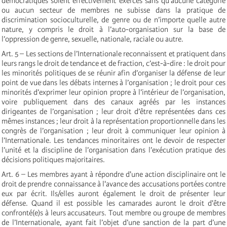
démocratiques soient effectivement exercés sans qu’aucune catégorie
ou aucun secteur de membres ne subisse dans la pratique de
discrimination socioculturelle, de genre ou de n’importe quelle autre
nature, y compris le droit à l’auto-organisation sur la base de
l’oppression de genre, sexuelle, nationale, raciale ou autre.
Art. 5 – Les sections de l’Internationale reconnaissent et pratiquent dans
leurs rangs le droit de tendance et de fraction, c’est-à-dire : le droit pour
les minorités politiques de se réunir afin d’organiser la défense de leur
point de vue dans les débats internes à l’organisation ; le droit pour ces
minorités d’exprimer leur opinion propre à l’intérieur de l’organisation,
voire publiquement dans des canaux agréés par les instances
dirigeantes de l’organisation ; leur droit d’être représentées dans ces
mêmes instances ; leur droit à la représentation proportionnelle dans les
congrès de l’organisation ; leur droit à communiquer leur opinion à
l’Internationale. Les tendances minoritaires ont le devoir de respecter
l’unité et la discipline de l’organisation dans l’exécution pratique des
décisions politiques majoritaires.
Art. 6 – Les membres ayant à répondre d'une action disciplinaire ont le
droit de prendre connaissance à l'avance des accusations portées contre
eux par écrit. Ils/elles auront également le droit de présenter leur
défense. Quand il est possible les camarades auront le droit d'être
confronté(e)s à leurs accusateurs. Tout membre ou groupe de membres
de l’Internationale, ayant fait l’objet d’une sanction de la part d’une