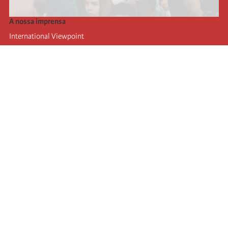
A nossa imprensa
International Viewpoint
Punto de vista internacional
Inprecor
Facebook
Twitter
A Internacional
Último Congresso da Internacional
Declarações do Comité Executivo
Instituto de Formação (IIRE)
Jovens
Autores
Videos
RSS