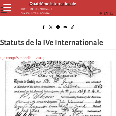
Passar
Quatrième internationale
☰
para
☰
Fourth International /
Cuarta Internacional
o
conteúdo
principal
Statuts de la IVe Internationale
15e congrès mondial - 2003