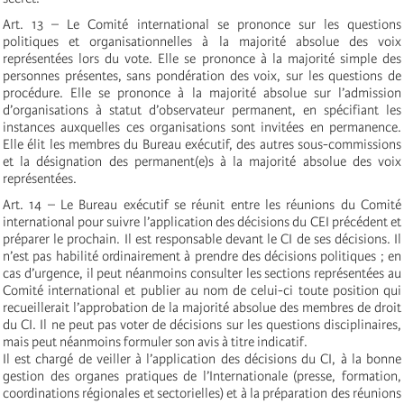
Art. 13 – Le Comité international se prononce sur les questions
politiques et organisationnelles à la majorité absolue des voix
représentées lors du vote. Elle se prononce à la majorité simple des
personnes présentes, sans pondération des voix, sur les questions de
procédure. Elle se prononce à la majorité absolue sur l’admission
d’organisations à statut d’observateur permanent, en spécifiant les
instances auxquelles ces organisations sont invitées en permanence.
Elle élit les membres du Bureau exécutif, des autres sous-commissions
et la désignation des permanent(e)s à la majorité absolue des voix
représentées.
Art. 14 – Le Bureau exécutif se réunit entre les réunions du Comité
international pour suivre l’application des décisions du CEI précédent et
préparer le prochain. Il est responsable devant le CI de ses décisions. Il
n’est pas habilité ordinairement à prendre des décisions politiques ; en
cas d’urgence, il peut néanmoins consulter les sections représentées au
Comité international et publier au nom de celui-ci toute position qui
recueillerait l’approbation de la majorité absolue des membres de droit
du CI. Il ne peut pas voter de décisions sur les questions disciplinaires,
mais peut néanmoins formuler son avis à titre indicatif.
Il est chargé de veiller à l’application des décisions du CI, à la bonne
gestion des organes pratiques de l’Internationale (presse, formation,
coordinations régionales et sectorielles) et à la préparation des réunions