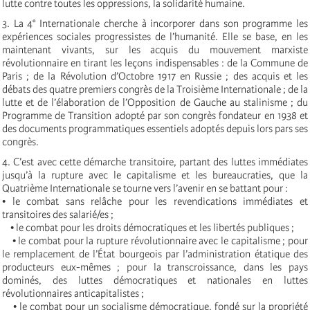
lutte contre toutes les oppressions, la solidarité humaine.
3. La 4° Internationale cherche à incorporer dans son programme les
expériences sociales progressistes de l’humanité. Elle se base, en les
maintenant vivants, sur les acquis du mouvement marxiste
révolutionnaire en tirant les leçons indispensables : de la Commune de
Paris ; de la Révolution d’Octobre 1917 en Russie ; des acquis et les
débats des quatre premiers congrès de la Troisième Internationale ; de la
lutte et de l’élaboration de l’Opposition de Gauche au stalinisme ; du
Programme de Transition adopté par son congrès fondateur en 1938 et
des documents programmatiques essentiels adoptés depuis lors pars ses
congrès.
4. C’est avec cette démarche transitoire, partant des luttes immédiates
jusqu’à la rupture avec le capitalisme et les bureaucraties, que la
Quatrième Internationale se tourne vers l’avenir en se battant pour :
• le combat sans relâche pour les revendications immédiates et
transitoires des salarié/es ;
• le combat pour les droits démocratiques et les libertés publiques ;
• le combat pour la rupture révolutionnaire avec le capitalisme ; pour
le remplacement de l’État bourgeois par l’administration étatique des
producteurs eux-mêmes ; pour la transcroissance, dans les pays
dominés, des luttes démocratiques et nationales en luttes
révolutionnaires anticapitalistes ;
• le combat pour un socialisme démocratique, fondé sur la propriété