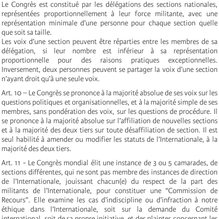
Le Congrès est constitué par les délégations des sections nationales,
représentées proportionnellement à leur force militante, avec une
représentation minimale d’une personne pour chaque section quelle
que soit sa taille.
Les voix d’une section peuvent être réparties entre les membres de sa
délégation, si leur nombre est inférieur à sa représentation
proportionnelle pour des raisons pratiques exceptionnelles.
Inversement, deux personnes peuvent se partager la voix d’une section
n’ayant droit qu’à une seule voix.
Art. 10 – Le Congrès se prononce à la majorité absolue de ses voix sur les
questions politiques et organisationnelles, et à la majorité simple de ses
membres, sans pondération des voix, sur les questions de procédure. Il
se prononce à la majorité absolue sur l’affiliation de nouvelles sections
et à la majorité des deux tiers sur toute désaffiliation de section. Il est
seul habilité à amender ou modifier les statuts de l’Internationale, à la
majorité des deux tiers.
Art. 11 - Le Congrès mondial élit une instance de 3 ou 5 camarades, de
sections différentes, qui ne sont pas membre des instances de direction
de l’Internationale, jouissant chacun(e) du respect de la part des
militants de l’Internationale, pour constituer une “Commission de
Recours”. Elle examine les cas d’indiscipline ou d’infraction à notre
éthique dans l’Internationale, soit sur la demande du Comité
international, soit de sa propre initiative, et des plaintes concernant les