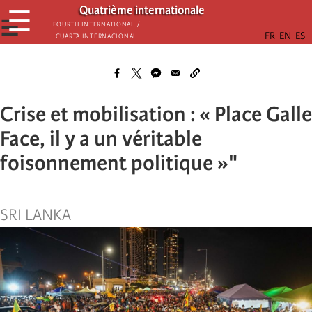
Passar
Quatrième internationale
☰
para
☰
Fourth International /
Cuarta Internacional
o
conteúdo
principal
Crise et mobilisation : « Place Galle
Face, il y a un véritable
foisonnement politique »"
SRI LANKA