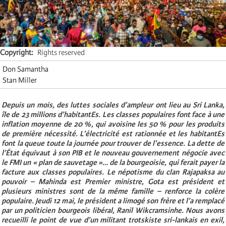
Copyright
Rights reserved
Don Samantha
Stan Miller
Depuis un mois, des luttes sociales d’ampleur ont lieu au Sri Lanka,
île de 23 millions d’habitantEs. Les classes populaires font face à une
inflation moyenne de 20 %, qui avoisine les 50 % pour les produits
de première nécessité. L’électricité est rationnée et les habitantEs
font la queue toute la journée pour trouver de l’essence. La dette de
l’État équivaut à son PIB et le nouveau gouvernement négocie avec
le FMI un « plan de sauvetage »… de la bourgeoisie, qui ferait payer la
facture aux classes populaires. Le népotisme du clan Rajapaksa au
pouvoir – Mahinda est Premier ministre, Gota est président et
plusieurs ministres sont de la même famille – renforce la colère
populaire. Jeudi 12 mai, le président a limogé son frère et l’a remplacé
par un politicien bourgeois libéral, Ranil Wikcramsinhe. Nous avons
recueilli le point de vue d’un militant trotskiste sri-lankais en exil,