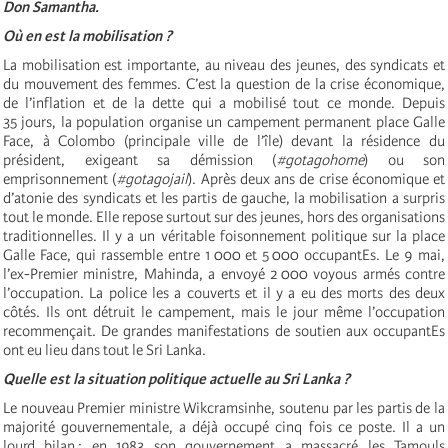
Don Samantha.
Où en est la mobilisation ?
La mobilisation est importante, au niveau des jeunes, des syndicats et
du mouvement des femmes. C’est la question de la crise économique,
de l’inflation et de la dette qui a mobilisé tout ce monde. Depuis
35 jours, la population organise un campement permanent place Galle
Face, à Colombo (principale ville de l’île) devant la résidence du
président, exigeant sa démission (
#gotagohome
) ou son
emprisonnement (
#gotagojail
). Après deux ans de crise économique et
d’atonie des syndicats et les partis de gauche, la mobilisation a surpris
tout le monde. Elle repose surtout sur des jeunes, hors des organisations
traditionnelles. Il y a un véritable foisonnement politique sur la place
Galle Face, qui rassemble entre 1 000 et 5 000 occupantEs. Le 9 mai,
l’ex-Premier ministre, Mahinda, a envoyé 2 000 voyous armés contre
l’occupation. La police les a couverts et il y a eu des morts des deux
côtés. Ils ont détruit le campement, mais le jour même l’occupation
recommençait. De grandes manifestations de soutien aux occupantEs
ont eu lieu dans tout le Sri Lanka.
Quelle est la situation politique actuelle au Sri Lanka ?
Le nouveau Premier ministre Wikcramsinhe, soutenu par les partis de la
majorité gouvernementale, a déjà occupé cinq fois ce poste. Il a un
lourd bilan : en 1983 son gouvernement a massacré les Tamouls