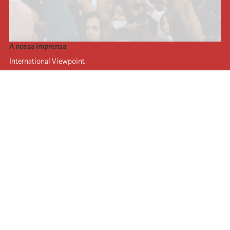
A nossa imprensa
International Viewpoint
Punto de vista internacional
Inprecor
Facebook
Twitter
A Internacional
Último Congresso da Internacional
Declarações do Comité Executivo
Instituto de Formação (IIRE)
Jovens
Autores
Videos
RSS