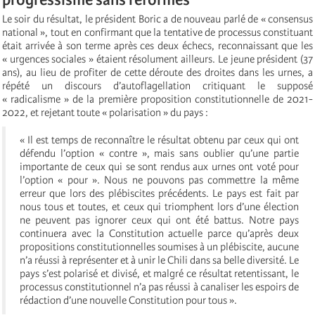
Le soir du résultat, le président Boric a de nouveau parlé de « consensus
national », tout en confirmant que la tentative de processus constituant
était arrivée à son terme après ces deux échecs, reconnaissant que les
« urgences sociales » étaient résolument ailleurs. Le jeune président (37
ans), au lieu de profiter de cette déroute des droites dans les urnes, a
répété un discours d’autoflagellation critiquant le supposé
« radicalisme » de la première proposition constitutionnelle de 2021-
2022, et rejetant toute « polarisation » du pays :
« Il est temps de reconnaître le résultat obtenu par ceux qui ont
défendu l’option « contre », mais sans oublier qu’une partie
importante de ceux qui se sont rendus aux urnes ont voté pour
l’option « pour ». Nous ne pouvons pas commettre la même
erreur que lors des plébiscites précédents. Le pays est fait par
nous tous et toutes, et ceux qui triomphent lors d’une élection
ne peuvent pas ignorer ceux qui ont été battus. Notre pays
continuera avec la Constitution actuelle parce qu’après deux
propositions constitutionnelles soumises à un plébiscite, aucune
n’a réussi à représenter et à unir le Chili dans sa belle diversité. Le
pays s’est polarisé et divisé, et malgré ce résultat retentissant, le
processus constitutionnel n’a pas réussi à canaliser les espoirs de
rédaction d’une nouvelle Constitution pour tous ».