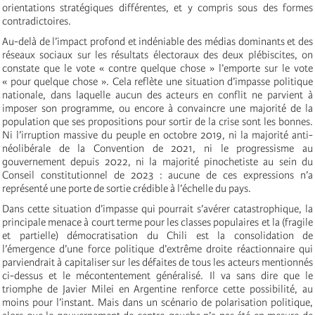
orientations stratégiques différentes, et y compris sous des formes
contradictoires.
Au-delà de l’impact profond et indéniable des médias dominants et des
réseaux sociaux sur les résultats électoraux des deux plébiscites, on
constate que le vote « contre quelque chose » l’emporte sur le vote
« pour quelque chose ». Cela reflète une situation d’impasse politique
nationale, dans laquelle aucun des acteurs en conflit ne parvient à
imposer son programme, ou encore à convaincre une majorité de la
population que ses propositions pour sortir de la crise sont les bonnes.
Ni l’irruption massive du peuple en octobre 2019, ni la majorité anti-
néolibérale de la Convention de 2021, ni le progressisme au
gouvernement depuis 2022, ni la majorité pinochetiste au sein du
Conseil constitutionnel de 2023 : aucune de ces expressions n’a
représenté une porte de sortie crédible à l’échelle du pays.
Dans cette situation d’impasse qui pourrait s’avérer catastrophique, la
principale menace à court terme pour les classes populaires et la (fragile
et partielle) démocratisation du Chili est la consolidation de
l’émergence d’une force politique d’extrême droite réactionnaire qui
parviendrait à capitaliser sur les défaites de tous les acteurs mentionnés
ci-dessus et le mécontentement généralisé. Il va sans dire que le
triomphe de Javier Milei en Argentine renforce cette possibilité, au
moins pour l’instant. Mais dans un scénario de polarisation politique,