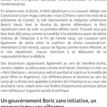
fondamentaliste.
En alliance avec la droite, le Parti républicain a cru pouvoir rédiger une
Constitution à son image, celle des « vrais Chiliens » selon les mots de la
présidente du Conseil, la très réactionnaire et intégriste luthérienne
Beatriz Hevia. Avec le résultat du dernier référendum, le Parti
républicain vient de subir sa première défaite claire. D’autant plus que
Kast était déjà perçu comme le candidat à la présidence ayant de réelles
chances de l’emporter à la fin de l’année 2025. Les couteaux sont
également de sortie entre la coalition de droite conservatrice-
néolibérale (
Chile Vamos
), autour de figures comme Evelyn Matthei, et
le clan républicain, chacun cherchant à se dédouaner de sa
responsabilité dans la débâcle.
Des dissensions apparaissent également au sein de l’extrême droite,
certains leaders ou éditocrates comme Axel Kaiser cherchant à créer un
« Parti libertaire », encore plus radical que Kast et copié sur le modèle de
Javier Milei en Argentine
3
. Ces différenciations et tensions au sein du
camp de la droite sont appelées à prendre de l’importance au cours des
prochains mois, créant ainsi une fenêtre d’opportunité politique (ténue
mais réelle) pour la gauche sociale et politique.
Un gouvernement Boric sans initiative, un
progressisme sans réformes