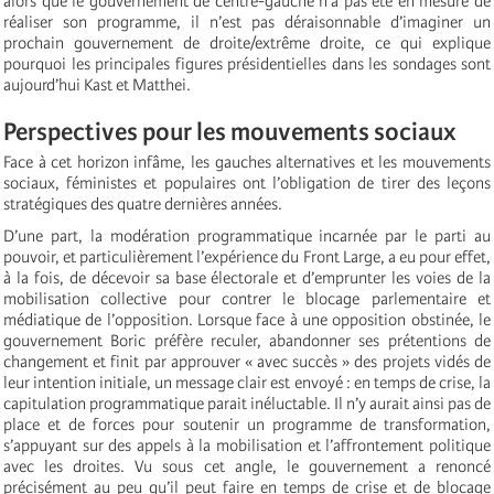
alors que le gouvernement de centre-gauche n’a pas été en mesure de
réaliser son programme, il n’est pas déraisonnable d’imaginer un
prochain gouvernement de droite/extrême droite, ce qui explique
pourquoi les principales figures présidentielles dans les sondages sont
aujourd’hui Kast et Matthei.
Perspectives pour les mouvements sociaux
Face à cet horizon infâme, les gauches alternatives et les mouvements
sociaux, féministes et populaires ont l’obligation de tirer des leçons
stratégiques des quatre dernières années.
D’une part, la modération programmatique incarnée par le parti au
pouvoir, et particulièrement l’expérience du Front Large, a eu pour effet,
à la fois, de décevoir sa base électorale et d’emprunter les voies de la
mobilisation collective pour contrer le blocage parlementaire et
médiatique de l’opposition. Lorsque face à une opposition obstinée, le
gouvernement Boric préfère reculer, abandonner ses prétentions de
changement et finit par approuver « avec succès » des projets vidés de
leur intention initiale, un message clair est envoyé : en temps de crise, la
capitulation programmatique parait inéluctable. Il n’y aurait ainsi pas de
place et de forces pour soutenir un programme de transformation,
s’appuyant sur des appels à la mobilisation et l’affrontement politique
avec les droites. Vu sous cet angle, le gouvernement a renoncé
précisément au peu qu’il peut faire en temps de crise et de blocage