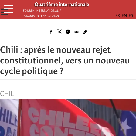
Passar
Quatrième internationale
☰
para
☰
Fourth International /
Cuarta Internacional
o
conteúdo
principal
Chili : après le nouveau rejet
constitutionnel, vers un nouveau
cycle politique ?
CHILI