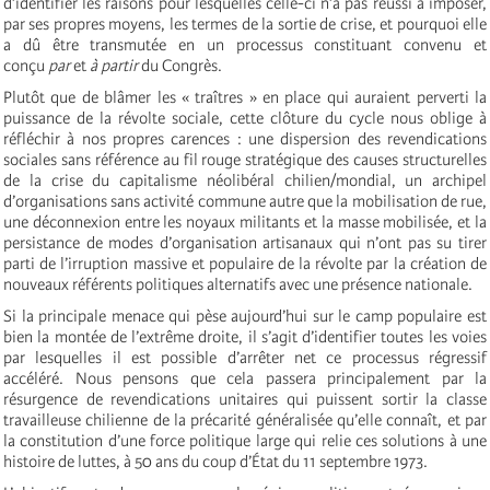
d’identifier les raisons pour lesquelles celle-ci n’a pas réussi à imposer,
par ses propres moyens, les termes de la sortie de crise, et pourquoi elle
a dû être transmutée en un processus constituant convenu et
conçu
par
et
à partir
du Congrès.
Plutôt que de blâmer les « traîtres » en place qui auraient perverti la
puissance de la révolte sociale, cette clôture du cycle nous oblige à
réfléchir à nos propres carences : une dispersion des revendications
sociales sans référence au fil rouge stratégique des causes structurelles
de la crise du capitalisme néolibéral chilien/mondial, un archipel
d’organisations sans activité commune autre que la mobilisation de rue,
une déconnexion entre les noyaux militants et la masse mobilisée, et la
persistance de modes d’organisation artisanaux qui n’ont pas su tirer
parti de l’irruption massive et populaire de la révolte par la création de
nouveaux référents politiques alternatifs avec une présence nationale.
Si la principale menace qui pèse aujourd’hui sur le camp populaire est
bien la montée de l’extrême droite, il s’agit d’identifier toutes les voies
par lesquelles il est possible d’arrêter net ce processus régressif
accéléré. Nous pensons que cela passera principalement par la
résurgence de revendications unitaires qui puissent sortir la classe
travailleuse chilienne de la précarité généralisée qu’elle connaît, et par
la constitution d’une force politique large qui relie ces solutions à une
histoire de luttes, à 50 ans du coup d’État du 11 septembre 1973.