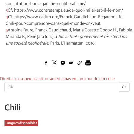
constitution-boric-gauche-neoliberalisme/
3
Cf. https://www.contretemps.eu/de-quoi-milei-est-il-le-nom/
4
Cf. https://www.cadtm.org/Franck-Gaudichaud-Regardons-le-
Chili-pour-comprendre-dans-quel-monde-on-veut
5
Antoine Faure, Franck Gaudichaud, María Cosette Godoy H., Fabiola
Miranda P., René Jara (dir.),
Chili actuel : gouverner et résister dans
une société néolibérale
, Paris, L’Harmattan, 2016.
Direitas e esquerdas latino-americanas em um mundo em crise
OK
OK
Chili
Langues disponibles