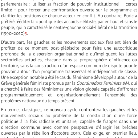
parlementaire : utiliser sa fraction de pouvoir institutionnel – certes
limité – pour forcer une confrontation ouverte sur le programme et
clarifier les positions de chaque acteur en conflit. Au contraire, Boric a
préféré rééditer la « politique des accords » élitiste, par en haut et sans le
peuple, qui a caractérisé le centre-gauche social-libéral de la transition
(1990-2010)
5
.
D’autre part, les gauches et les mouvements sociaux feraient bien de
profiter de ce moment post-plébiscite pour faire une autocritique
profonde de la dispersion organisationnelle qu’impliquent les luttes
sectorielles actuelles, chacune dans sa propre sphère d’influence ou
territoire, sans la construction d’un espace commun de dispute pour le
pouvoir autour d’un programme transversal et indépendant de classe.
Une exception notable a été le cas du féminisme développé autour de la
Grève générale féministe promue par la
Coordinadora Feminista 8M
, qui
a cherché à faire des féminismes une vision globale capable d’affronter
programmatiquement et organisationnellement l’ensemble des
problèmes nationaux du temps présent.
En termes classiques, ce nouveau cycle confrontera les gauches et les
mouvements sociaux au problème de la construction d’une force
politique à la fois radicale et unitaire, capable de frapper dans une
direction commune avec comme perspective d’élargir les brèches
ouvertes par la rébellion d’octobre 2019. Cela exige, en premier lieu,