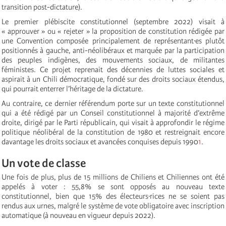
transition post-dictature).
Le premier plébiscite constitutionnel (septembre 2022) visait à
« approuver » ou « rejeter » la proposition de constitution rédigée par
une Convention composée principalement de représentant·es plutôt
positionnés à gauche, anti-néolibéraux et marquée par la participation
des peuples indigènes, des mouvements sociaux, de militantes
féministes. Ce projet reprenait des décennies de luttes sociales et
aspirait à un Chili démocratique, fondé sur des droits sociaux étendus,
qui pourrait enterrer l’héritage de la dictature.
Au contraire, ce dernier référendum porte sur un texte constitutionnel
qui a été rédigé par un Conseil constitutionnel à majorité d’extrême
droite, dirigé par le Parti républicain, qui visait à approfondir le régime
politique néolibéral de la constitution de 1980 et restreignait encore
davantage les droits sociaux et avancées conquises depuis 1990
1
.
Un vote de classe
Une fois de plus, plus de 15 millions de Chiliens et Chiliennes ont été
appelés à voter : 55,8% se sont opposés au nouveau texte
constitutionnel, bien que 15% des électeurs·rices ne se soient pas
rendus aux urnes, malgré le système de vote obligatoire avec inscription
automatique (à nouveau en vigueur depuis 2022).