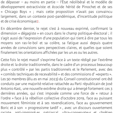
de dépasser – au moins en partie – l’État néolibéral et le modèle de
développement extractiviste et écocide hérité de Pinochet et de ses
« Chicago Boys » ; mais cette proposition n’avait pas convaincu
largement, dans un contexte post-pandémique, d’incertitude politique
et de crise économique
2
.
En décembre dernier, le rejet s’est à nouveau exprimé, confirmant la
dimension « dégagiste » en cours dans le champ politique-électoral ; il
s’agit aussi de l’expression d’une population qui tient à dire par tous les
moyens son ras-le-bol et sa colère, sa fatigue aussi depuis quatre
années de convulsions sans perspectives claires, et quelles que soient
finalement les orientations affichées par les un.es ou les autres.
Cette fois le rejet massif s’exprime face à un texte rédigé par l’extrême
droite et la droite traditionnelle, dans le cadre d’un processus beaucoup
plus « contrôlé » par les partis traditionnels et le Parlement, avec des
« comités techniques de recevabilité » et des commissions d' »experts ».
Les 50 membres (élu.es en mai 2023) du Conseil constitutionnel ont été
conduits par une majorité relative rattachée au Parti républicain de José
Antonio Kast, une nouvelle extrême droite qui a émergé fortement ces 3
dernières années, qui s’est imposée comme une force de « retour à
l’ordre » face à la rébellion collective d’octobre 2019, face au puissant
mouvement féministe et à ses revendications, face au gouvernement
Boric et à son » progressisme tardif « , avec un discours ouvertement
raciste, anti-immigré.es, patriarcal, ultra-conservateur et chrétien