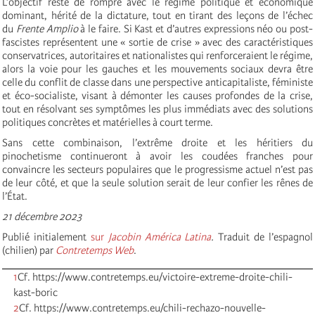
L’objectif reste de rompre avec le régime politique et économique
dominant, hérité de la dictature, tout en tirant des leçons de l’échec
du
Frente Amplio
à le faire. Si Kast et d’autres expressions néo ou post-
fascistes représentent une « sortie de crise » avec des caractéristiques
conservatrices, autoritaires et nationalistes qui renforceraient le régime,
alors la voie pour les gauches et les mouvements sociaux devra être
celle du conflit de classe dans une perspective anticapitaliste, féministe
et éco-socialiste, visant à démonter les causes profondes de la crise,
tout en résolvant ses symptômes les plus immédiats avec des solutions
politiques concrètes et matérielles à court terme.
Sans cette combinaison, l’extrême droite et les héritiers du
pinochetisme continueront à avoir les coudées franches pour
convaincre les secteurs populaires que le progressisme actuel n’est pas
de leur côté, et que la seule solution serait de leur confier les rênes de
l’État.
21 décembre 2023
Publié initialement
sur
Jacobin América Latina
.
Traduit de l’espagnol
(chilien) par
Contretemps Web
.
1
Cf. https://www.contretemps.eu/victoire-extreme-droite-chili-
kast-boric
2
Cf. https://www.contretemps.eu/chili-rechazo-nouvelle-