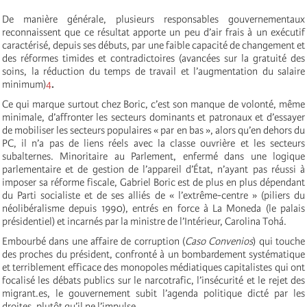
De manière générale, plusieurs responsables gouvernementaux
reconnaissent que ce résultat apporte un peu d’air frais à un exécutif
caractérisé, depuis ses débuts, par une faible capacité de changement et
des réformes timides et contradictoires (avancées sur la gratuité des
soins, la réduction du temps de travail et l’augmentation du salaire
minimum)
4
.
Ce qui marque surtout chez Boric, c’est son manque de volonté, même
minimale, d’affronter les secteurs dominants et patronaux et d’essayer
de mobiliser les secteurs populaires « par en bas », alors qu’en dehors du
PC, il n’a pas de liens réels avec la classe ouvrière et les secteurs
subalternes. Minoritaire au Parlement, enfermé dans une logique
parlementaire et de gestion de l’appareil d’État, n’ayant pas réussi à
imposer sa réforme fiscale, Gabriel Boric est de plus en plus dépendant
du Parti socialiste et de ses alliés de « l’extrême-centre » (piliers du
néolibéralisme depuis 1990), entrés en force à La Moneda (le palais
présidentiel) et incarnés par la ministre de l’Intérieur, Carolina Tohá.
Embourbé dans une affaire de corruption (
Caso Convenios
) qui touche
des proches du président, confronté à un bombardement systématique
et terriblement efficace des monopoles médiatiques capitalistes qui ont
focalisé les débats publics sur le narcotrafic, l’insécurité et le rejet des
migrant.es, le gouvernement subit l’agenda politique dicté par les
droites, plutôt qu’il ne l’impulse.