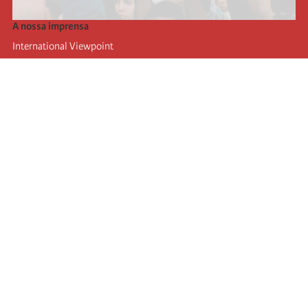
A nossa imprensa
International Viewpoint
Punto de vista internacional
Inprecor
Facebook
Twitter
A Internacional
Último Congresso da Internacional
Declarações do Comité Executivo
Instituto de Formação (IIRE)
Jovens
Autores
Videos
RSS