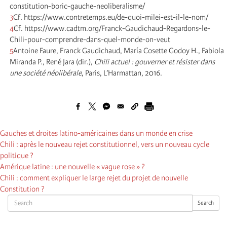
constitution-boric-gauche-neoliberalisme/
3
Cf. https://www.contretemps.eu/de-quoi-milei-est-il-le-nom/
4
Cf. https://www.cadtm.org/Franck-Gaudichaud-Regardons-le-
Chili-pour-comprendre-dans-quel-monde-on-veut
5
Antoine Faure, Franck Gaudichaud, María Cosette Godoy H., Fabiola
Miranda P., René Jara (dir.),
Chili actuel : gouverner et résister dans
une société néolibérale
, Paris, L’Harmattan, 2016.
Gauches et droites latino-américaines dans un monde en crise
Chili : après le nouveau rejet constitutionnel, vers un nouveau cycle
politique ?
Amérique latine : une nouvelle « vague rose » ?
Chili : comment expliquer le large rejet du projet de nouvelle
Constitution ?
Search
Search