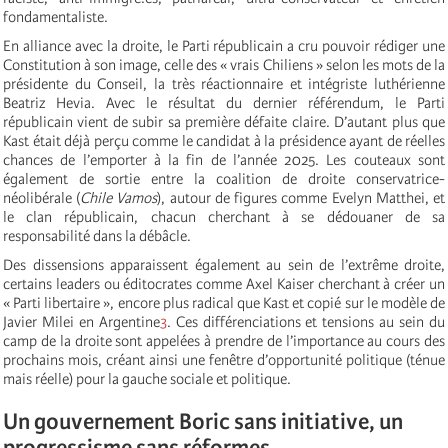
fondamentaliste.
En alliance avec la droite, le Parti républicain a cru pouvoir rédiger une
Constitution à son image, celle des « vrais Chiliens » selon les mots de la
présidente du Conseil, la très réactionnaire et intégriste luthérienne
Beatriz Hevia. Avec le résultat du dernier référendum, le Parti
républicain vient de subir sa première défaite claire. D’autant plus que
Kast était déjà perçu comme le candidat à la présidence ayant de réelles
chances de l’emporter à la fin de l’année 2025. Les couteaux sont
également de sortie entre la coalition de droite conservatrice-
néolibérale (
Chile Vamos
), autour de figures comme Evelyn Matthei, et
le clan républicain, chacun cherchant à se dédouaner de sa
responsabilité dans la débâcle.
Des dissensions apparaissent également au sein de l’extrême droite,
certains leaders ou éditocrates comme Axel Kaiser cherchant à créer un
« Parti libertaire », encore plus radical que Kast et copié sur le modèle de
Javier Milei en Argentine
3
. Ces différenciations et tensions au sein du
camp de la droite sont appelées à prendre de l’importance au cours des
prochains mois, créant ainsi une fenêtre d’opportunité politique (ténue
mais réelle) pour la gauche sociale et politique.
Un gouvernement Boric sans initiative, un
progressisme sans réformes