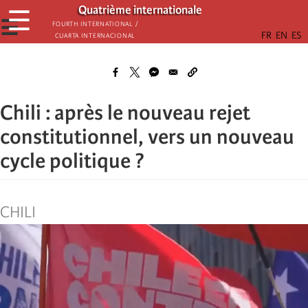
Aller
Quatrième internationale
☰
au
☰
Fourth International /
Cuarta Internacional
contenu
principal
Chili : après le nouveau rejet
constitutionnel, vers un nouveau
cycle politique ?
CHILI