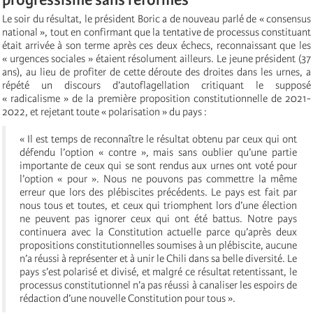
Le soir du résultat, le président Boric a de nouveau parlé de « consensus
national », tout en confirmant que la tentative de processus constituant
était arrivée à son terme après ces deux échecs, reconnaissant que les
« urgences sociales » étaient résolument ailleurs. Le jeune président (37
ans), au lieu de profiter de cette déroute des droites dans les urnes, a
répété un discours d’autoflagellation critiquant le supposé
« radicalisme » de la première proposition constitutionnelle de 2021-
2022, et rejetant toute « polarisation » du pays :
« Il est temps de reconnaître le résultat obtenu par ceux qui ont
défendu l’option « contre », mais sans oublier qu’une partie
importante de ceux qui se sont rendus aux urnes ont voté pour
l’option « pour ». Nous ne pouvons pas commettre la même
erreur que lors des plébiscites précédents. Le pays est fait par
nous tous et toutes, et ceux qui triomphent lors d’une élection
ne peuvent pas ignorer ceux qui ont été battus. Notre pays
continuera avec la Constitution actuelle parce qu’après deux
propositions constitutionnelles soumises à un plébiscite, aucune
n’a réussi à représenter et à unir le Chili dans sa belle diversité. Le
pays s’est polarisé et divisé, et malgré ce résultat retentissant, le
processus constitutionnel n’a pas réussi à canaliser les espoirs de
rédaction d’une nouvelle Constitution pour tous ».