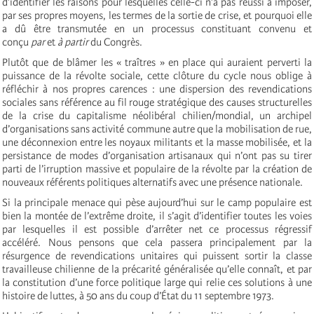
d’identifier les raisons pour lesquelles celle-ci n’a pas réussi à imposer,
par ses propres moyens, les termes de la sortie de crise, et pourquoi elle
a dû être transmutée en un processus constituant convenu et
conçu
par
et
à partir
du Congrès.
Plutôt que de blâmer les « traîtres » en place qui auraient perverti la
puissance de la révolte sociale, cette clôture du cycle nous oblige à
réfléchir à nos propres carences : une dispersion des revendications
sociales sans référence au fil rouge stratégique des causes structurelles
de la crise du capitalisme néolibéral chilien/mondial, un archipel
d’organisations sans activité commune autre que la mobilisation de rue,
une déconnexion entre les noyaux militants et la masse mobilisée, et la
persistance de modes d’organisation artisanaux qui n’ont pas su tirer
parti de l’irruption massive et populaire de la révolte par la création de
nouveaux référents politiques alternatifs avec une présence nationale.
Si la principale menace qui pèse aujourd’hui sur le camp populaire est
bien la montée de l’extrême droite, il s’agit d’identifier toutes les voies
par lesquelles il est possible d’arrêter net ce processus régressif
accéléré. Nous pensons que cela passera principalement par la
résurgence de revendications unitaires qui puissent sortir la classe
travailleuse chilienne de la précarité généralisée qu’elle connaît, et par
la constitution d’une force politique large qui relie ces solutions à une
histoire de luttes, à 50 ans du coup d’État du 11 septembre 1973.