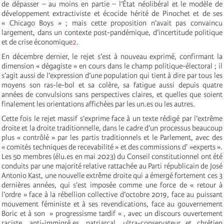
de dépasser – au moins en partie – l’État néolibéral et le modèle de
développement extractiviste et écocide hérité de Pinochet et de ses
« Chicago Boys » ; mais cette proposition n’avait pas convaincu
largement, dans un contexte post-pandémique, d’incertitude politique
et de crise économique
2
.
En décembre dernier, le rejet s’est à nouveau exprimé, confirmant la
dimension « dégagiste » en cours dans le champ politique-électoral ; il
s’agit aussi de l’expression d’une population qui tient à dire par tous les
moyens son ras-le-bol et sa colère, sa fatigue aussi depuis quatre
années de convulsions sans perspectives claires, et quelles que soient
finalement les orientations affichées par les un.es ou les autres.
Cette fois le rejet massif s’exprime face à un texte rédigé par l’extrême
droite et la droite traditionnelle, dans le cadre d’un processus beaucoup
plus « contrôlé » par les partis traditionnels et le Parlement, avec des
« comités techniques de recevabilité » et des commissions d' »experts ».
Les 50 membres (élu.es en mai 2023) du Conseil constitutionnel ont été
conduits par une majorité relative rattachée au Parti républicain de José
Antonio Kast, une nouvelle extrême droite qui a émergé fortement ces 3
dernières années, qui s’est imposée comme une force de « retour à
l’ordre » face à la rébellion collective d’octobre 2019, face au puissant
mouvement féministe et à ses revendications, face au gouvernement
Boric et à son » progressisme tardif « , avec un discours ouvertement
raciste, anti-immigré.es, patriarcal, ultra-conservateur et chrétien