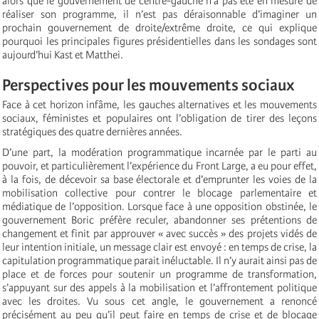
alors que le gouvernement de centre-gauche n’a pas été en mesure de
réaliser son programme, il n’est pas déraisonnable d’imaginer un
prochain gouvernement de droite/extrême droite, ce qui explique
pourquoi les principales figures présidentielles dans les sondages sont
aujourd’hui Kast et Matthei.
Perspectives pour les mouvements sociaux
Face à cet horizon infâme, les gauches alternatives et les mouvements
sociaux, féministes et populaires ont l’obligation de tirer des leçons
stratégiques des quatre dernières années.
D’une part, la modération programmatique incarnée par le parti au
pouvoir, et particulièrement l’expérience du Front Large, a eu pour effet,
à la fois, de décevoir sa base électorale et d’emprunter les voies de la
mobilisation collective pour contrer le blocage parlementaire et
médiatique de l’opposition. Lorsque face à une opposition obstinée, le
gouvernement Boric préfère reculer, abandonner ses prétentions de
changement et finit par approuver « avec succès » des projets vidés de
leur intention initiale, un message clair est envoyé : en temps de crise, la
capitulation programmatique parait inéluctable. Il n’y aurait ainsi pas de
place et de forces pour soutenir un programme de transformation,
s’appuyant sur des appels à la mobilisation et l’affrontement politique
avec les droites. Vu sous cet angle, le gouvernement a renoncé
précisément au peu qu’il peut faire en temps de crise et de blocage