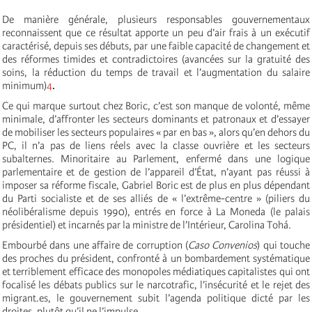
De manière générale, plusieurs responsables gouvernementaux
reconnaissent que ce résultat apporte un peu d’air frais à un exécutif
caractérisé, depuis ses débuts, par une faible capacité de changement et
des réformes timides et contradictoires (avancées sur la gratuité des
soins, la réduction du temps de travail et l’augmentation du salaire
minimum)
4
.
Ce qui marque surtout chez Boric, c’est son manque de volonté, même
minimale, d’affronter les secteurs dominants et patronaux et d’essayer
de mobiliser les secteurs populaires « par en bas », alors qu’en dehors du
PC, il n’a pas de liens réels avec la classe ouvrière et les secteurs
subalternes. Minoritaire au Parlement, enfermé dans une logique
parlementaire et de gestion de l’appareil d’État, n’ayant pas réussi à
imposer sa réforme fiscale, Gabriel Boric est de plus en plus dépendant
du Parti socialiste et de ses alliés de « l’extrême-centre » (piliers du
néolibéralisme depuis 1990), entrés en force à La Moneda (le palais
présidentiel) et incarnés par la ministre de l’Intérieur, Carolina Tohá.
Embourbé dans une affaire de corruption (
Caso Convenios
) qui touche
des proches du président, confronté à un bombardement systématique
et terriblement efficace des monopoles médiatiques capitalistes qui ont
focalisé les débats publics sur le narcotrafic, l’insécurité et le rejet des
migrant.es, le gouvernement subit l’agenda politique dicté par les
droites, plutôt qu’il ne l’impulse.