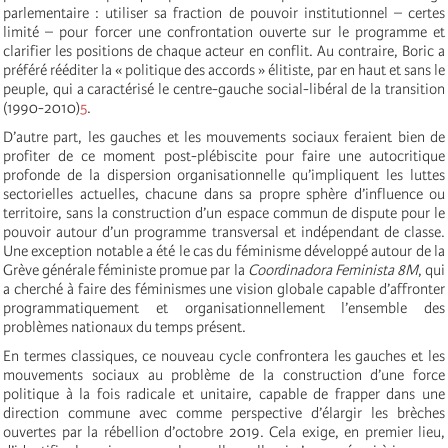
parlementaire : utiliser sa fraction de pouvoir institutionnel – certes
limité – pour forcer une confrontation ouverte sur le programme et
clarifier les positions de chaque acteur en conflit. Au contraire, Boric a
préféré rééditer la « politique des accords » élitiste, par en haut et sans le
peuple, qui a caractérisé le centre-gauche social-libéral de la transition
(1990-2010)
5
.
D’autre part, les gauches et les mouvements sociaux feraient bien de
profiter de ce moment post-plébiscite pour faire une autocritique
profonde de la dispersion organisationnelle qu’impliquent les luttes
sectorielles actuelles, chacune dans sa propre sphère d’influence ou
territoire, sans la construction d’un espace commun de dispute pour le
pouvoir autour d’un programme transversal et indépendant de classe.
Une exception notable a été le cas du féminisme développé autour de la
Grève générale féministe promue par la
Coordinadora Feminista 8M
, qui
a cherché à faire des féminismes une vision globale capable d’affronter
programmatiquement et organisationnellement l’ensemble des
problèmes nationaux du temps présent.
En termes classiques, ce nouveau cycle confrontera les gauches et les
mouvements sociaux au problème de la construction d’une force
politique à la fois radicale et unitaire, capable de frapper dans une
direction commune avec comme perspective d’élargir les brèches
ouvertes par la rébellion d’octobre 2019. Cela exige, en premier lieu,