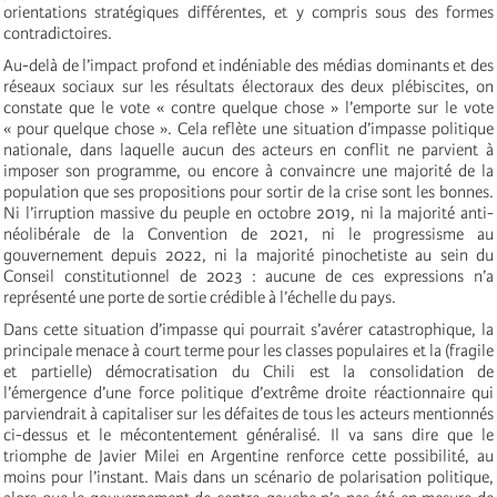
orientations stratégiques différentes, et y compris sous des formes
contradictoires.
Au-delà de l’impact profond et indéniable des médias dominants et des
réseaux sociaux sur les résultats électoraux des deux plébiscites, on
constate que le vote « contre quelque chose » l’emporte sur le vote
« pour quelque chose ». Cela reflète une situation d’impasse politique
nationale, dans laquelle aucun des acteurs en conflit ne parvient à
imposer son programme, ou encore à convaincre une majorité de la
population que ses propositions pour sortir de la crise sont les bonnes.
Ni l’irruption massive du peuple en octobre 2019, ni la majorité anti-
néolibérale de la Convention de 2021, ni le progressisme au
gouvernement depuis 2022, ni la majorité pinochetiste au sein du
Conseil constitutionnel de 2023 : aucune de ces expressions n’a
représenté une porte de sortie crédible à l’échelle du pays.
Dans cette situation d’impasse qui pourrait s’avérer catastrophique, la
principale menace à court terme pour les classes populaires et la (fragile
et partielle) démocratisation du Chili est la consolidation de
l’émergence d’une force politique d’extrême droite réactionnaire qui
parviendrait à capitaliser sur les défaites de tous les acteurs mentionnés
ci-dessus et le mécontentement généralisé. Il va sans dire que le
triomphe de Javier Milei en Argentine renforce cette possibilité, au
moins pour l’instant. Mais dans un scénario de polarisation politique,