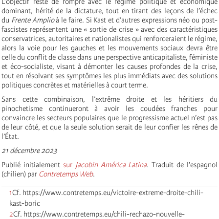
L’objectif reste de rompre avec le régime politique et économique
dominant, hérité de la dictature, tout en tirant des leçons de l’échec
du
Frente Amplio
à le faire. Si Kast et d’autres expressions néo ou post-
fascistes représentent une « sortie de crise » avec des caractéristiques
conservatrices, autoritaires et nationalistes qui renforceraient le régime,
alors la voie pour les gauches et les mouvements sociaux devra être
celle du conflit de classe dans une perspective anticapitaliste, féministe
et éco-socialiste, visant à démonter les causes profondes de la crise,
tout en résolvant ses symptômes les plus immédiats avec des solutions
politiques concrètes et matérielles à court terme.
Sans cette combinaison, l’extrême droite et les héritiers du
pinochetisme continueront à avoir les coudées franches pour
convaincre les secteurs populaires que le progressisme actuel n’est pas
de leur côté, et que la seule solution serait de leur confier les rênes de
l’État.
21 décembre 2023
Publié initialement
sur
Jacobin América Latina
.
Traduit de l’espagnol
(chilien) par
Contretemps Web
.
1
Cf. https://www.contretemps.eu/victoire-extreme-droite-chili-
kast-boric
2
Cf. https://www.contretemps.eu/chili-rechazo-nouvelle-