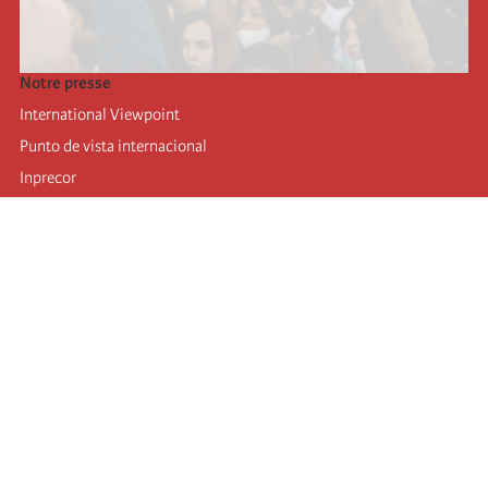
Notre presse
International Viewpoint
Punto de vista internacional
Inprecor
Facebook
Twitter
Mastodon
Telegram
L’Internationale
Dernier congrès de l’Internationale
Déclarations du bureau exécutif
Institut de formation (IIRE)
Jeunes
Auteurs