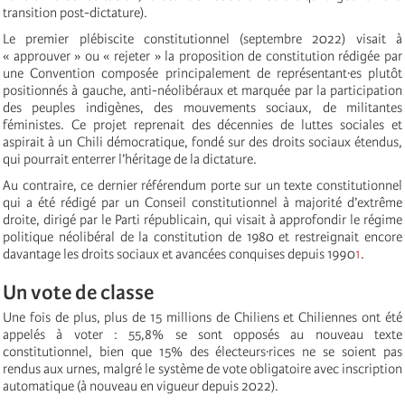
transition post-dictature).
Le premier plébiscite constitutionnel (septembre 2022) visait à
« approuver » ou « rejeter » la proposition de constitution rédigée par
une Convention composée principalement de représentant·es plutôt
positionnés à gauche, anti-néolibéraux et marquée par la participation
des peuples indigènes, des mouvements sociaux, de militantes
féministes. Ce projet reprenait des décennies de luttes sociales et
aspirait à un Chili démocratique, fondé sur des droits sociaux étendus,
qui pourrait enterrer l’héritage de la dictature.
Au contraire, ce dernier référendum porte sur un texte constitutionnel
qui a été rédigé par un Conseil constitutionnel à majorité d’extrême
droite, dirigé par le Parti républicain, qui visait à approfondir le régime
politique néolibéral de la constitution de 1980 et restreignait encore
davantage les droits sociaux et avancées conquises depuis 1990
1
.
Un vote de classe
Une fois de plus, plus de 15 millions de Chiliens et Chiliennes ont été
appelés à voter : 55,8% se sont opposés au nouveau texte
constitutionnel, bien que 15% des électeurs·rices ne se soient pas
rendus aux urnes, malgré le système de vote obligatoire avec inscription
automatique (à nouveau en vigueur depuis 2022).