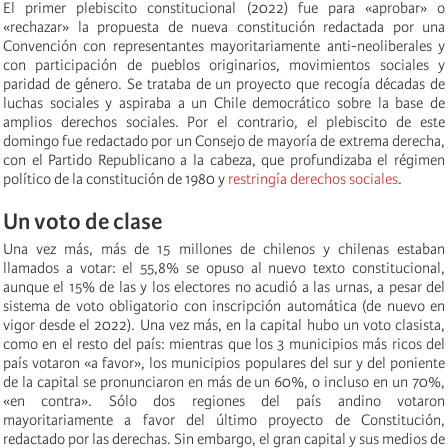
El primer plebiscito constitucional (2022) fue para «aprobar» o
«rechazar» la propuesta de nueva constitución redactada por una
Convención con representantes mayoritariamente anti-neoliberales y
con participación de pueblos originarios, movimientos sociales y
paridad de género. Se trataba de un proyecto que recogía décadas de
luchas sociales y aspiraba a un Chile democrático sobre la base de
amplios derechos sociales. Por el contrario, el plebiscito de este
domingo fue redactado por un Consejo de mayoría de extrema derecha,
con el Partido Republicano a la cabeza, que profundizaba el régimen
político de la constitución de 1980 y
restringía derechos sociales
.
Un voto de clase
Una vez más, más de 15 millones de chilenos y chilenas estaban
llamados a votar: el 55,8% se opuso al nuevo texto constitucional,
aunque el 15% de las y los electores no acudió a las urnas, a pesar del
sistema de voto obligatorio con inscripción automática (de nuevo en
vigor desde el 2022). Una vez más, en la capital hubo un voto clasista,
como en el resto del país: mientras que los 3 municipios más ricos del
país votaron «a favor», los municipios populares del sur y del poniente
de la capital se pronunciaron en más de un 60%, o incluso en un 70%,
«en contra». Sólo dos regiones del país andino votaron
mayoritariamente a favor del último proyecto de Constitución,
redactado por las derechas. Sin embargo, el gran capital y sus medios de