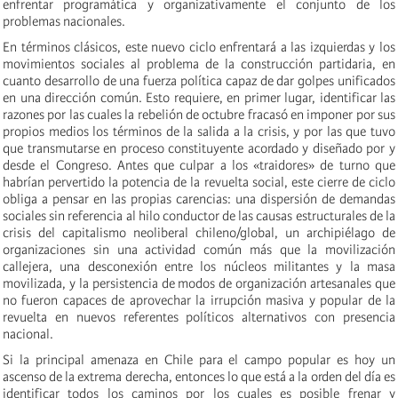
enfrentar programática y organizativamente el conjunto de los
problemas nacionales.
En términos clásicos, este nuevo ciclo enfrentará a las izquierdas y los
movimientos sociales al problema de la construcción partidaria, en
cuanto desarrollo de una fuerza política capaz de dar golpes unificados
en una dirección común. Esto requiere, en primer lugar, identificar las
razones por las cuales la rebelión de octubre fracasó en imponer por sus
propios medios los términos de la salida a la crisis, y por las que tuvo
que transmutarse en proceso constituyente acordado y diseñado por y
desde el Congreso. Antes que culpar a los «traidores» de turno que
habrían pervertido la potencia de la revuelta social, este cierre de ciclo
obliga a pensar en las propias carencias: una dispersión de demandas
sociales sin referencia al hilo conductor de las causas estructurales de la
crisis del capitalismo neoliberal chileno/global, un archipiélago de
organizaciones sin una actividad común más que la movilización
callejera, una desconexión entre los núcleos militantes y la masa
movilizada, y la persistencia de modos de organización artesanales que
no fueron capaces de aprovechar la irrupción masiva y popular de la
revuelta en nuevos referentes políticos alternativos con presencia
nacional.
Si la principal amenaza en Chile para el campo popular es hoy un
ascenso de la extrema derecha, entonces lo que está a la orden del día es
identificar todos los caminos por los cuales es posible frenar y