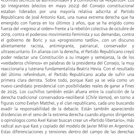
50 integrantes (electos en mayo 2023) del Consejo constitucional
estaban liderados por una mayoría relativa adscrita al Partido
Republicano de José Antonio Kast, una nueva extrema derecha que ha
emergido con fuerza en los últimos 3 años, que se ha erigido como
fuerza del «regreso al orden» frente a la rebelión colectiva de octubre de
2019, contra el poderoso movimiento feminista y sus demandas, contra
el gobierno de Boric y sus «progresismo tardío», con un discurso
abiertamente racista, antimigrante, patriarcal, conservador y
ultrasecuritario. En alianza con la derecha, el Partido Republicano creyó
poder redactar una Constitución a su imagen y semejanza, la de los
«verdaderos chilenos» en palabras de la presidenta del Consejo, la muy
reaccionaria y luterana fundamentalista Beatriz Hevia. Con el resultado
del último referéndum, el Partido Republicano acaba de sufrir una
primera clara derrota. Sobre todo, porque Kast ya se veía como un
nuevo candidato presidencial con posibilidades reales de ganar a fines
de 2025. Los cuchillos también están afuera entre la coalición de la
derecha tradicional conservadora-neoliberal (
Chile Vamos
), en torno a
figuras como Evelyn Matthei, y el clan republicano, cada uno buscando
evadir la responsabilidad de la debacle. Están también apareciendo
disidencias en el seno de la extrema derecha cuando algunos dirigentes
o opinologos como Axel Kaiser buscan crear un «Partido libertario», más
radical aun que Kast y copiado del modelo de Javier Milei en Argentina.
Estas diferenciaciones y tensiones dentro del campo de las derechas