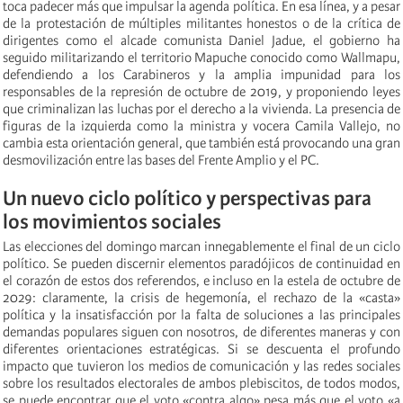
toca padecer más que impulsar la agenda política. En esa línea, y a pesar
de la protestación de múltiples militantes honestos o de la crítica de
dirigentes como el alcade comunista Daniel Jadue, el gobierno ha
seguido militarizando el territorio Mapuche conocido como Wallmapu,
defendiendo a los Carabineros y la amplia impunidad para los
responsables de la represión de octubre de 2019, y proponiendo leyes
que criminalizan las luchas por el derecho a la vivienda. La presencia de
figuras de la izquierda como la ministra y vocera Camila Vallejo, no
cambia esta orientación general, que también está provocando una gran
desmovilización entre las bases del Frente Amplio y el PC.
Un nuevo ciclo político y perspectivas para
los movimientos sociales
Las elecciones del domingo marcan innegablemente el final de un ciclo
político. Se pueden discernir elementos paradójicos de continuidad en
el corazón de estos dos referendos, e incluso en la estela de octubre de
2029: claramente, la crisis de hegemonía, el rechazo de la «casta»
política y la insatisfacción por la falta de soluciones a las principales
demandas populares siguen con nosotros, de diferentes maneras y con
diferentes orientaciones estratégicas. Si se descuenta el profundo
impacto que tuvieron los medios de comunicación y las redes sociales
sobre los resultados electorales de ambos plebiscitos, de todos modos,
se puede encontrar que el voto «contra algo» pesa más que el voto «a