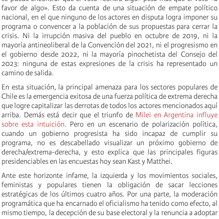
favor de algo». Esto da cuenta de una situación de empate político
nacional, en el que ninguno de los actores en disputa logra imponer su
programa o convencer a la población de sus propuestas para cerrar la
crisis. Ni la irrupción masiva del pueblo en octubre de 2019, ni la
mayoría antineoliberal de la Convención del 2021, ni el progresismo en
el gobierno desde 2022, ni la mayoría pinochetista del Consejo del
2023: ninguna de estas expresiones de la crisis ha representado un
camino de salida.
En esta situación, la principal amenaza para los sectores populares de
Chile es la emergencia exitosa de una fuerza política de extrema derecha
que logre capitalizar las derrotas de todos los actores mencionados aquí
arriba. Demás está decir que el triunfo de
Milei en Argentina influye
sobre esta intuición.
Pero en un escenario de polarización política,
cuando un gobierno progresista ha sido incapaz de cumplir su
programa, no es descabellado visualizar un próximo gobierno de
derecha/extrema-derecha, y esto explica que las principales figuras
presidenciables en las encuestas hoy sean Kast y Matthei.
Ante este horizonte infame, la izquierda y los movimientos sociales,
feministas y populares tienen la obligación de sacar lecciones
estratégicas de los últimos cuatro años. Por una parte, la moderación
programática que ha encarnado el oficialismo ha tenido como efecto, al
mismo tiempo, la decepción de su base electoral y la renuncia a adoptar