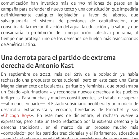
comunicación han invertido más de 130 millones de pesos en la
campaña para defender el nuevo texto y una constitución que impediría
definitivamente cualquier legislación a favor del aborto, que
salvaguardaría el sistema de pensiones de capitalización, que
consolidaría la mercantilización del agua, la educación y la salud, y que
consagraría la prohibición de la negociación colectiva por rama, al
tiempo que protegía uno de los derechos de huelga más reaccionarios
de América Latina.
Una derrota para el partido de extrema
derecha de Antonio Kast
En septiembre de 2022, más del 62% de la población ya había
rechazado una propuesta constitucional, pero en este caso una Carta
Magna claramente de izquierdas, paritario y feminista, que proclamaba
un Estado «plurinacional» y reconocía nuevos derechos a los pueblos
indígenas. Para muchas y muchos constituyentes, se trataba de superar
—al menos en parte— el Estado subsidiario neoliberal y un modelo de
desarrollo extractivista y ecocida, heredados de Pinochet y sus
«
Chicago Boys
». En este mes de diciembre, el rechazo vuelve a
expresarse, pero ante un texto redactado por la extrema derecha y la
derecha tradicional, en el marco de un proceso mucho más
«controlado» por los partidos tradicionales y el Parlamento, adosado a
«comités técnicos de admisibilidad» y a comisiones de «expertos». Los