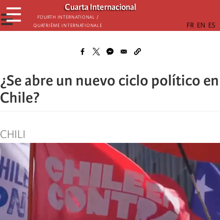
Skip
Cuarta Internacional
☰
to
☰
Fourth International /
Quatrième internationale
main
content
¿Se abre un nuevo ciclo político en
Chile?
CHILI