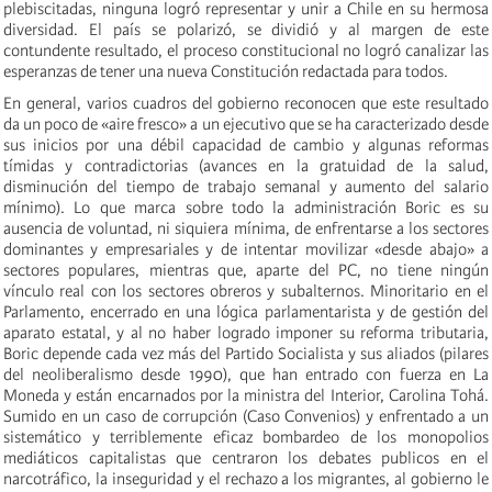
plebiscitadas, ninguna logró representar y unir a Chile en su hermosa
diversidad. El país se polarizó, se dividió y al margen de este
contundente resultado, el proceso constitucional no logró canalizar las
esperanzas de tener una nueva Constitución redactada para todos.
En general, varios cuadros del gobierno reconocen que este resultado
da un poco de «aire fresco» a un ejecutivo que se ha caracterizado desde
sus inicios por una débil capacidad de cambio y algunas reformas
tímidas y contradictorias (avances en la gratuidad de la salud,
disminución del tiempo de trabajo semanal y aumento del salario
mínimo). Lo que marca sobre todo la administración Boric es su
ausencia de voluntad, ni siquiera mínima, de enfrentarse a los sectores
dominantes y empresariales y de intentar movilizar «desde abajo» a
sectores populares, mientras que, aparte del PC, no tiene ningún
vínculo real con los sectores obreros y subalternos. Minoritario en el
Parlamento, encerrado en una lógica parlamentarista y de gestión del
aparato estatal, y al no haber logrado imponer su reforma tributaria,
Boric depende cada vez más del Partido Socialista y sus aliados (pilares
del neoliberalismo desde 1990), que han entrado con fuerza en La
Moneda y están encarnados por la ministra del Interior, Carolina Tohá.
Sumido en un caso de corrupción (Caso Convenios) y enfrentado a un
sistemático y terriblemente eficaz bombardeo de los monopolios
mediáticos capitalistas que centraron los debates publicos en el
narcotráfico, la inseguridad y el rechazo a los migrantes, al gobierno le