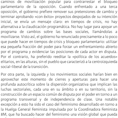
caminos de movilización popular para contrarrestar el bloqueo
parlamentario de la oposición. Cuando enfrentado a una terca
oposición, el gobierno prefiere remover sus pretensiones de cambio y
terminar aprobando «con éxito» proyectos despojados de su intención
inicial, se envía un mensaje claro: en tiempos de crisis, no hay
alternativa a la claudicación programática. No hay lugar para apoyar un
programa de cambios sobre las bases sociales, llamándolas a
movilizarse. Visto así, el gobierno ha renunciado precisamente a lo poco
que puede hacer en tiempos de crisis y bloqueo parlamentario: utilizar
esa pequeña fracción del poder para forzar un enfrentamiento abierto
por el programa y evidenciar las posiciones de cada actor en disputa.
Por el contrario, ha preferido reeditar la «política de los acuerdos»
elitarios, en las alturas, sin el pueblo que caracterizó a la centroizquierda
social-liberal de la transición.
Por otra parte, la izquierda y los movimientos sociales harían bien en
aprovechar este momento de cierres y aperturas para hacer una
profunda autocrítica sobre la dispersión organizativa que implican las
luchas sectoriales, cada una en su ámbito o en su territorio, sin la
construcción de un espacio común de disputa por el poder en torno a un
programa transversal y de independencia de clase. Una notable
excepción a esto ha sido el caso del feminismo desarrollado en torno a
la Huelga General Feminista impulsada por la Coordinadora Feminista
8M, que ha buscado hacer del feminismo una visión global que pueda