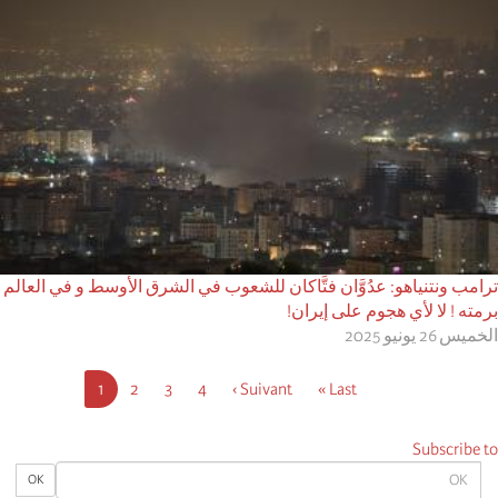
ترامب ونتنياهو: عدُوَّان فتَّاكان للشعوب في الشرق الأوسط و في العالم
برمته ! لا لأي هجوم على إيران!
الخميس 26 يونيو 2025
Pagination
Last
Last »
Next
Suivant ›
4
3
الصفحة
2
الصفحة
1
الصفحة
Current
page
page
page
Subscribe to
OK
OK