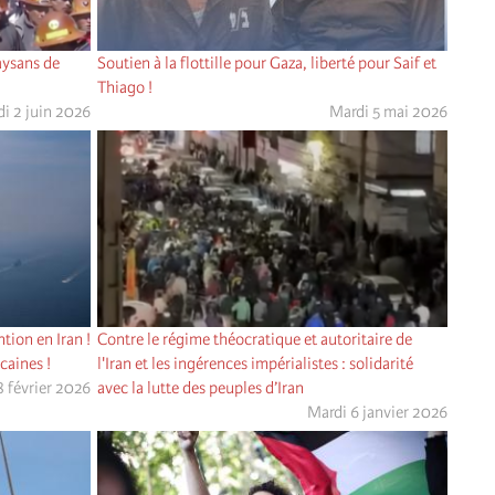
paysans de
Soutien à la flottille pour Gaza, liberté pour Saif et
Thiago !
i 2 juin 2026
Mardi 5 mai 2026
tion en Iran !
Contre le régime théocratique et autoritaire de
caines !
l'Iran et les ingérences impérialistes : solidarité
 février 2026
avec la lutte des peuples d’Iran
Mardi 6 janvier 2026