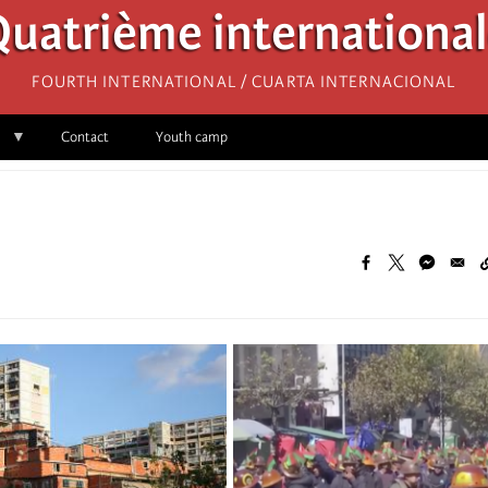
uatrième internationa
Fourth International / Cuarta Internacional
Contact
Youth camp