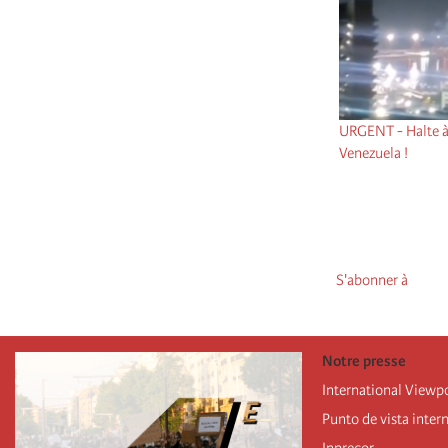
URGENT - Halte à 
Venezuela !
Pagination
S'abonner à
Notre presse
International Viewp
Punto de vista inter