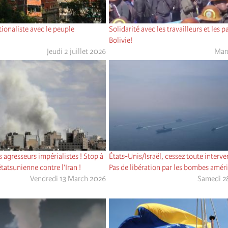
tionaliste avec le peuple
Solidarité avec les travailleurs et les 
Bolivie!
Jeudi 2 juillet 2026
Mard
s agresseurs impérialistes ! Stop à
États-Unis/Israël, cessez toute interven
étatsunienne contre l’Iran !
Pas de libération par les bombes améri
Vendredi 13 March 2026
Samedi 28