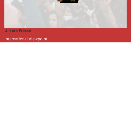
Unsere Presse
International Viewpoint
Punto de vista internacional
Inprecor
Facebook
Twitter
Die Internationale
Die letzten Kongresse der Internationale
Erklärungen des Büros der Vierten Internationale
Bildungseinrichtung IIRE
Jugend
Autors
Videos