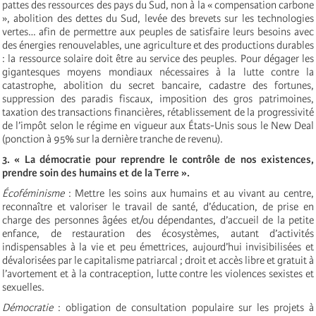
pattes des ressources des pays du Sud, non à la « compensation carbone
», abolition des dettes du Sud, levée des brevets sur les technologies
vertes
… afin de permettre aux peuples de satisfaire leurs besoins avec
des énergies renouvelables, une agriculture et des productions durables
: la ressource solaire doit être au service des peuples. Pour dégager les
gigantesques moyens mondiaux nécessaires à la lutte contre la
catastrophe, abolition du secret bancaire, cadastre des fortunes,
suppression des paradis fiscaux, imposition des gros patrimoines,
taxation des transactions financières, rétablissement de la progressivité
de l’impôt selon le régime en vigueur aux États-Unis sous le New Deal
(ponction à 95% sur la dernière tranche de revenu).
3. « La démocratie pour reprendre le contrôle de nos existences,
prendre soin des humains et de la Terre ».
Écoféminisme
:
Mettre les soins aux humains et au vivant au centre,
reconnaître et valoriser le travail de santé, d’éducation, de prise en
charge des personnes âgées et/ou dépendantes, d’accueil de la petite
enfance, de restauration des écosystèmes, autant d’activités
indispensables à la vie et peu émettrices, aujourd’hui invisibilisées et
dévalorisées par le capitalisme patriarcal ; droit et accès libre et gratuit à
l’avortement et à la contraception, lutte contre les violences sexistes et
sexuelles.
Démocratie
:
obligation de consultation populaire sur les projets à