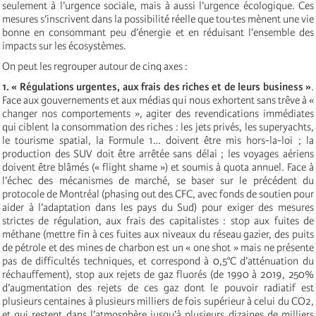
seulement à l’urgence sociale, mais à aussi l’urgence écologique. Ces
mesures s’inscrivent dans la possibilité réelle que tou·tes mènent une vie
bonne en consommant peu d’énergie et en réduisant l’ensemble des
impacts sur les écosystèmes.
On peut les regrouper autour de cinq axes :
1. « Régulations urgentes, aux frais des riches et de leurs business »
.
Face aux gouvernements et aux médias qui nous exhortent sans trêve à «
changer nos comportements », agiter des revendications immédiates
qui ciblent la consommation des riches : les jets privés, les superyachts,
le tourisme spatial, la Formule 1… doivent être mis hors-la-loi ; la
production des SUV doit être arrêtée sans délai ; les voyages aériens
doivent être blâmés (« flight shame ») et soumis à quota annuel. Face à
l’échec des mécanismes de marché, se baser sur le précédent du
protocole de Montréal (phasing out des CFC, avec fonds de soutien pour
aider à l’adaptation dans les pays du Sud) pour exiger des mesures
strictes de régulation, aux frais des capitalistes : stop aux fuites de
méthane (mettre fin à ces fuites aux niveaux du réseau gazier, des puits
de pétrole et des mines de charbon est un « one shot » mais ne présente
pas de difficultés techniques, et correspond à 0,5°C d’atténuation du
réchauffement), stop aux rejets de gaz fluorés (de 1990 à 2019, 250%
d’augmentation des rejets de ces gaz dont le pouvoir radiatif est
plusieurs centaines à plusieurs milliers de fois supérieur à celui du CO2,
et qui restent dans l’atmosphère jusqu’à plusieurs dizaines de milliers