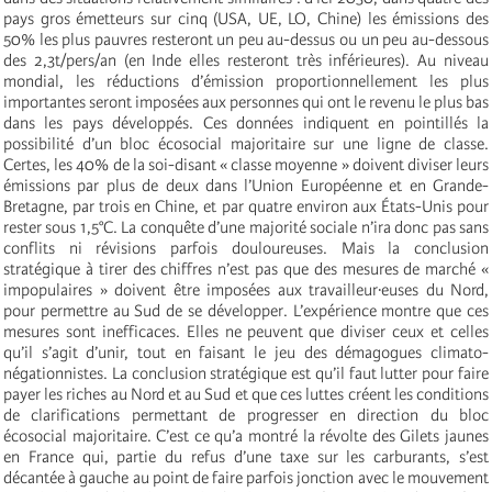
pays gros émetteurs sur cinq (USA, UE, LO, Chine) les émissions des
50% les plus pauvres resteront un peu au-dessus ou un peu au-dessous
des 2,3t/pers/an (en Inde elles resteront très inférieures). Au niveau
mondial, les réductions d’émission proportionnellement les plus
importantes seront imposées aux personnes qui ont le revenu le plus bas
dans les pays développés. Ces données indiquent en pointillés la
possibilité d’un bloc écosocial majoritaire sur une ligne de classe.
Certes, les 40% de la soi-disant « classe moyenne » doivent diviser leurs
émissions par plus de deux dans l’Union Européenne et en Grande-
Bretagne, par trois en Chine, et par quatre environ aux États-Unis pour
rester sous 1,5°C. La conquête d’une majorité sociale n’ira donc pas sans
conflits ni révisions parfois douloureuses. Mais la conclusion
stratégique à tirer des chiffres n’est pas que des mesures de marché «
impopulaires » doivent être imposées aux travailleur·euses du Nord,
pour permettre au Sud de se développer. L’expérience montre que ces
mesures sont inefficaces. Elles ne peuvent que diviser ceux et celles
qu’il s’agit d’unir, tout en faisant le jeu des démagogues climato-
négationnistes. La conclusion stratégique est qu’il faut lutter pour faire
payer les riches au Nord et au Sud et que ces luttes créent les conditions
de clarifications permettant de progresser en direction du bloc
écosocial majoritaire. C’est ce qu’a montré la révolte des Gilets jaunes
en France qui, partie du refus d’une taxe sur les carburants, s’est
décantée à gauche au point de faire parfois jonction avec le mouvement