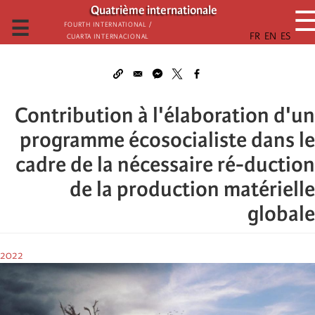
تجاوز
Quatrième internationale
إلى
☰
Fourth International /
Cuarta Internacional
المحتوى
الرئيسي
Contribution à l'élaboration d'un
programme écosocialiste dans le
cadre de la nécessaire ré-duction
de la production matérielle
globale
2022