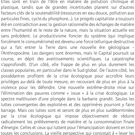
Elles sont en train de l’être en matière de pollution chimique et
plastique, tandis que de grandes incertitudes planent sur d’autres
facteurs clés de la soutenabilité (ressources en eau douce, pollution aux
particules fines, cycle du phosphore…). Le progrès capitaliste a toujours
été en contradiction avec la gestion rationnelle des échanges de matière
entre l’humanité et le reste de la nature, mais la situation actuelle est
sans précédent. Le productivisme foncier du système (qui implique
forcément le consumérisme) est devenu une force tellurique destructive
qui a fait entrer la Terre dans une nouvelle ère géologique -
l’Anthropocène. Les dangers sont énormes, mais le Capital poursuit sa
course, en dépit des avertissements scientifiques. La catastrophe
s’approfondit. D’un côté, elle frappe de plus en plus durement les
classes populaires, en particulier dans le Sud global. De l’autre côté, les
possédant·es profitent de la crise écologique pour accroître leurs
privilèges au-delà de toute mesure, en recourant de plus en plus à la
violence pour les défendre. Une nouvelle extrême-droite mise sur
l’élimination des pauvres comme « issue » à la crise écologique. Le
spectre malthusien d’une plongée dans la barbarie grandit. Seules les
luttes convergentes des exploité·es et des opprimé·es pourront y faire
barrage. Mais ces luttes sont et seront de plus en plus surdéterminées
par la crise écologique qui impose objectivement de réduire
radicalement les prélèvements de matière et la consommation finale
d’énergie. Celles et ceux qui luttent pour l’émancipation doivent en tirer
toutes les conclusions. La vieille perspective qui consistait à « lever les