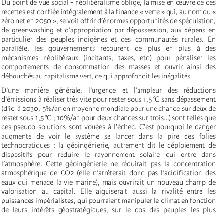
Du point de vue social - néolibéralisme oblige, la mise en œuvre de ces
recettes est confiée intégralement à la finance « verte » qui, au nom du «
zéro net en 2050 », se voit offrir d’énormes opportunités de spéculation,
de greenwashing et d’appropriation par dépossession, aux dépens en
particulier des peuples indigènes et des communautés rurales. En
parallèle, les gouvernements recourent de plus en plus à des
mécanismes néolibéraux (incitants, taxes, etc) pour pénaliser les
comportements de consommation des masses et ouvrir ainsi des
débouchés au capitalisme vert, ce qui approfondit les inégalités.
D’une manière générale, l’urgence et l’ampleur des réductions
d’émissions à réaliser très vite pour rester sous 1,5 °C sans dépassement
(d'ici à 2030, 5%/an en moyenne mondiale pour une chance sur deux de
rester sous 1,5 °C ; 10%/an pour deux chances sur trois…) sont telles que
ces pseudo-solutions sont vouées à l’échec. C’est pourquoi le danger
augmente de voir le système se lancer dans la pire des folies
technocratiques : la géoingénierie, autrement dit le déploiement de
dispositifs pour réduire le rayonnement solaire qui entre dans
l’atmosphère. Cette géoingénierie ne réduirait pas la concentration
atmosphérique de CO2 (elle n’arrêterait donc pas l’acidification des
eaux qui menace la vie marine), mais ouvrirait un nouveau champ de
valorisation au capital. Elle aiguiserait aussi la rivalité entre les
puissances impérialistes, qui pourraient manipuler le climat en fonction
de leurs intérêts géostratégiques, sur le dos des peuples les plus