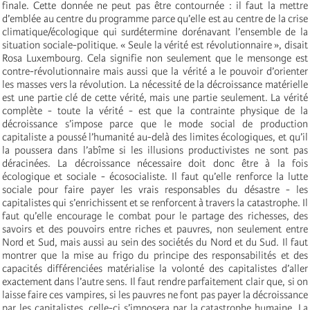
finale. Cette donnée ne peut pas être contournée : il faut la mettre
d’emblée au centre du programme parce qu’elle est au centre de la crise
climatique/écologique qui surdétermine dorénavant l’ensemble de la
situation sociale-politique. « Seule la vérité est révolutionnaire », disait
Rosa Luxembourg. Cela signifie non seulement que le mensonge est
contre-révolutionnaire mais aussi que la vérité a le pouvoir d’orienter
les masses vers la révolution. La nécessité de la décroissance matérielle
est une partie clé de cette vérité, mais une partie seulement. La vérité
complète - toute la vérité - est que la contrainte physique de la
décroissance s’impose parce que le mode social de production
capitaliste a poussé l’humanité au-delà des limites écologiques, et qu’il
la poussera dans l’abîme si les illusions productivistes ne sont pas
déracinées. La décroissance nécessaire doit donc être à la fois
écologique et sociale - écosocialiste. Il faut qu’elle renforce la lutte
sociale pour faire payer les vrais responsables du désastre - les
capitalistes qui s’enrichissent et se renforcent à travers la catastrophe. Il
faut qu’elle encourage le combat pour le partage des richesses, des
savoirs et des pouvoirs entre riches et pauvres, non seulement entre
Nord et Sud, mais aussi au sein des sociétés du Nord et du Sud. Il faut
montrer que la mise au frigo du principe des responsabilités et des
capacités différenciées matérialise la volonté des capitalistes d’aller
exactement dans l’autre sens. Il faut rendre parfaitement clair que, si on
laisse faire ces vampires,
si les pauvres ne font pas payer la décroissance
par les capitalistes, celle-ci s’imposera par la catastrophe humaine. La