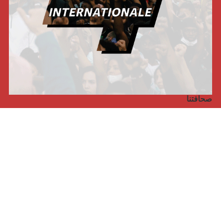
صحافتنا
مجلة الأممية الرابعة، انبريكور، بالإنجليزية
Punto de vista internacional
مجلة الأممية الرابعة، انبريكور، بالفرنسية
صفحتنا على الفايسبوك
الأممية
مؤتمر الأممية الأخير
بيانات المكتب التنفيذي
معهد التكوين (المعهد العالمي للبحث والتكوين)