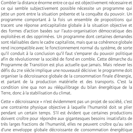
Combler la distance énorme entre ce qui est objectivement nécessaire et
ce qui semble subjectivement possible nécessite un programme qui
jette un pont entre la situation présente et la conquête du pouvoir. Un
programme comportant à la fois un ensemble de propositions qui
tracent une réponse anticapitaliste globale à la situation objective et
des formes d’action basées sur l’auto-organisation démocratique des
exploité·es et des opprimé·es. Un programme dont certaines demandes
sont réalisables dans le cadre capitaliste, mais que sa cohérence globale
rend incompatible avec le fonctionnement normal du système, de sorte
qu’il conduit à la conclusion qu’il faut s’emparer du pouvoir politique
afin de révolutionner la société de fond en comble. Cette démarche du
Programme de Transition est plus actuelle que jamais. Mais relever les
défis du 21e siècle implique une nouveauté décisive: le programme doit
organiser la décroissance globale de la consommation finale d’énergie,
et partant de la production matérielle et des transports. C’est la
condition sine qua non au rééquilibrage du bilan énergétique de la
Terre, donc à la stabilisation du climat.
Cette « décroissance » n’est évidemment pas un projet de société, c’est
une contrainte physique objective à laquelle l’humanité doit se plier
pendant un certain temps. S’il est évident que certaines productions
doivent croître pour répondre aux gigantesques besoins insatisfaits de
très larges fractions de l’humanité, elles ne peuvent croître qu’au sein
d’une enveloppe globale décroissante de consommation énergétique