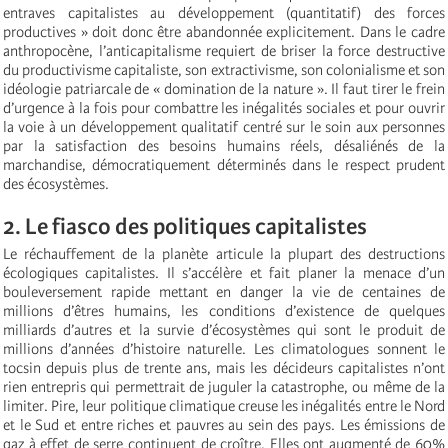
entraves capitalistes au développement (quantitatif) des forces
productives » doit donc être abandonnée explicitement. Dans le cadre
anthropocène, l’anticapitalisme requiert de briser la force destructive
du productivisme capitaliste, son extractivisme, son colonialisme et son
idéologie patriarcale de « domination de la nature ». Il faut tirer le frein
d’urgence à la fois pour combattre les inégalités sociales et pour ouvrir
la voie à un développement qualitatif centré sur le soin aux personnes
par la satisfaction des besoins humains réels, désaliénés de la
marchandise, démocratiquement déterminés dans le respect prudent
des écosystèmes.
2. Le fiasco des politiques capitalistes
Le réchauffement de la planète articule la plupart des destructions
écologiques capitalistes. Il s’accélère et fait planer la menace d’un
bouleversement rapide mettant en danger la vie de centaines de
millions d’êtres humains, les conditions d’existence de quelques
milliards d’autres et la survie d’écosystèmes qui sont le produit de
millions d’années d’histoire naturelle. Les climatologues sonnent le
tocsin depuis plus de trente ans, mais les décideurs capitalistes n’ont
rien entrepris qui permettrait de juguler la catastrophe, ou même de la
limiter. Pire, leur politique climatique creuse les inégalités entre le Nord
et le Sud et entre riches et pauvres au sein des pays. Les émissions de
gaz à effet de serre continuent de croître. Elles ont augmenté de 60%