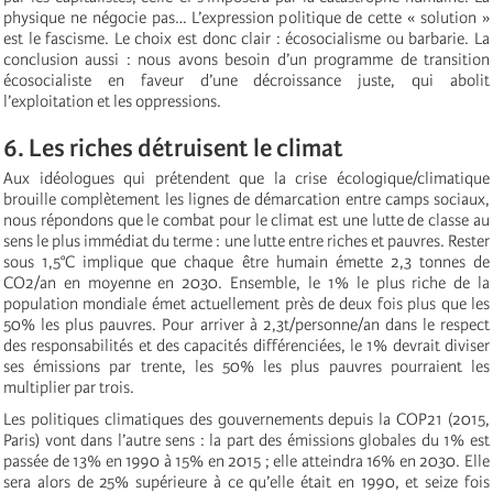
physique ne négocie pas… L’expression politique de cette « solution »
est le fascisme. Le choix est donc clair : écosocialisme ou barbarie. La
conclusion aussi : nous avons besoin d’un programme de transition
écosocialiste en faveur d’une décroissance juste, qui abolit
l’exploitation et les oppressions.
6. Les riches détruisent le climat
Aux idéologues qui prétendent que la crise écologique/climatique
brouille complètement les lignes de démarcation entre camps sociaux,
nous répondons que le combat pour le climat est une lutte de classe au
sens le plus immédiat du terme : une lutte entre riches et pauvres. Rester
sous 1,5°C implique que chaque être humain émette 2,3 tonnes de
CO2/an en moyenne en 2030. Ensemble, le 1% le plus riche de la
population mondiale émet actuellement près de deux fois plus que les
50% les plus pauvres. Pour arriver à 2,3t/personne/an dans le respect
des responsabilités et des capacités différenciées, le 1% devrait diviser
ses émissions par trente, les 50% les plus pauvres pourraient les
multiplier par trois.
Les politiques climatiques des gouvernements depuis la COP21 (2015,
Paris) vont dans l’autre sens : la part des émissions globales du 1% est
passée de 13% en 1990 à 15% en 2015 ; elle atteindra 16% en 2030. Elle
sera alors de 25% supérieure à ce qu’elle était en 1990, et seize fois