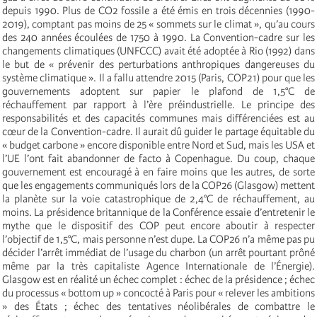
depuis 1990. Plus de CO2 fossile a été émis en trois décennies (1990-
2019), comptant pas moins de 25 « sommets sur le climat », qu’au cours
des 240 années écoulées de 1750 à 1990. La Convention-cadre sur les
changements climatiques (UNFCCC) avait été adoptée à Rio (1992) dans
le but de « prévenir des perturbations anthropiques dangereuses du
système climatique ». Il a fallu attendre 2015 (Paris, COP21) pour que les
gouvernements adoptent sur papier le plafond de 1,5°C de
réchauffement par rapport à l’ère préindustrielle. Le principe des
responsabilités et des capacités communes mais différenciées est au
cœur de la Convention-cadre. Il aurait dû guider le partage équitable du
« budget carbone » encore disponible entre Nord et Sud, mais les USA et
l’UE l’ont fait abandonner de facto à Copenhague. Du coup, chaque
gouvernement est encouragé à en faire moins que les autres, de sorte
que les engagements communiqués lors de la COP26 (Glasgow) mettent
la planète sur la voie catastrophique de 2,4°C de réchauffement, au
moins. La présidence britannique de la Conférence essaie d’entretenir le
mythe que le dispositif des COP peut encore aboutir à respecter
l’objectif de 1,5°C, mais personne n’est dupe. La COP26 n’a même pas pu
décider l’arrêt immédiat de l’usage du charbon (un arrêt pourtant prôné
même par la très capitaliste Agence Internationale de l’Énergie).
Glasgow est en réalité un échec complet : échec de la présidence ; échec
du processus « bottom up » concocté à Paris pour « relever les ambitions
» des États ; échec des tentatives néolibérales de combattre le