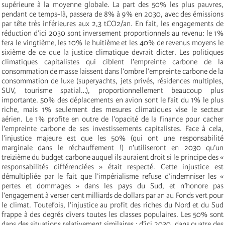
supérieure à la moyenne globale. La part des 50% les plus pauvres,
pendant ce temps-là, passera de 8% à 9% en 2030, avec des émissions
par tête très inférieures aux 2,3 tCO2/an. En fait, les engagements de
réduction d’ici 2030 sont inversement proportionnels au revenu: le 1%
fera le vingtième, les 10% le huitième et les 40% de revenus moyens le
sixième de ce que la justice climatique devrait dicter. Les politiques
climatiques capitalistes qui ciblent l’empreinte carbone de la
consommation de masse laissent dans l’ombre l’empreinte carbone de la
consommation de luxe (superyachts, jets privés, résidences multiples,
SUV, tourisme spatial…), proportionnellement beaucoup plus
importante. 50% des déplacements en avion sont le fait du 1% le plus
riche, mais 1% seulement des mesures climatiques vise le secteur
aérien. Le 1% profite en outre de l’opacité de la finance pour cacher
l’empreinte carbone de ses investissements capitalistes. Face à cela,
l’injustice majeure est que les 50% (qui ont une responsabilité
marginale dans le réchauffement !) n’utiliseront en 2030 qu’un
treizième du budget carbone auquel ils auraient droit si le principe des «
responsabilités différenciées » était respecté. Cette injustice est
démultipliée par le fait que l’impérialisme refuse d’indemniser les «
pertes et dommages » dans les pays du Sud, et n’honore pas
l’engagement à verser cent milliards de dollars par an au Fonds vert pour
le climat. Toutefois, l’injustice au profit des riches du Nord et du Sud
frappe à des degrés divers toutes les classes populaires. Les 50% sont
dans des situations relativement similaires : d’ici 2030, dans quatre des