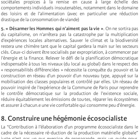
sociétales propices à la remise en cause à large échelle des
comportements individuels insoutenables, notamment dans le domaine
des loisirs et de l’alimentation (avec en particulier une réduction
drastique de la consommation de viande)
5. « Désarmer les Hommes qui n’aiment pas la vie »
. On ne sortira pas
du capitalisme, on n’arrêtera pas la catastrophe par la multiplication
d’expériences locales alternatives. Sauver le climat et la biodiversité
restera une chimère tant que le capital gardera la main sur les secteurs
clés. Ceux-ci doivent être socialisés par expropriation, à commencer par
l’énergie et la finance. Relever le défi de la planification démocratique
indispensable à tous les niveaux (du local au global) dans le respect des
« responsabilités différenciées » nécessite la conquête du pouvoir et la
construction en réseau d’un pouvoir d’un nouveau type, appuyé sur la
mobilisation des classes populaires et contrôlé par elles. Un réseau de
pouvoir inspiré de l’expérience de la Commune de Paris pour reprendre
le contrôle démocratique sur la production de l’existence sociale,
réduire équitablement les émissions de tou·tes, réparer les écosystèmes
et assurer à chacun.e une vie confortable qui consomme peu d’énergie.
8. Construire une hégémonie écosocialiste
La “
Contribution à l'élaboration d'un programme écosocialiste dans le
cadre de la nécessaire ré-duction de la production matérielle globale”
juste n’est pas un pur exercice de propagande, mais un guide pour