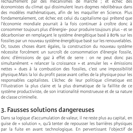
réchauffement par des mécanismes de marché ; et échec des
économistes du climat qui dissimulent leurs dogmes néolibéraux dans
des modèles mathématiques, afin de les maquiller en Science. Plus
fondamentalement, cet échec est celui du capitalisme qui prétend que
l’économie mondiale pourrait à la fois continuer à croître donc à
consommer toujours plus d’énergie- pour produire toujours plus - et se
décarboniser en remplaçant le système énergétique basé à 80% sur les
fossiles par un nouveau système énergétique basé sur les renouvelables.
Or, toutes choses étant égales, la construction du nouveau système
nécessite forcément un surcroît de consommation d’énergie fossile,
donc d’émissions de gaz à effet de serre : on ne peut donc pas
simultanément « relancer la croissance » et annuler les « émissions
nettes » dues à la combustion des fossiles, c’est une impossibilité
physique.Mais la loi du profit passe avant celles de la physique pour les
responsables capitalistes. L’échec de leur politique climatique est
l’illustration la plus claire et la plus dramatique de la faillite de ce
système productiviste, de son irrationalité monstrueuse et de sa nature
de classe criminelle.
3. Fausses solutions dangereuses
Dans sa logique d’accumulation de valeur, il ne reste plus au capital, en
guise de « solution », qu’à tenter de repousser les barrières physiques
par la fuite en avant technologique. En pervertissant l’objectif de