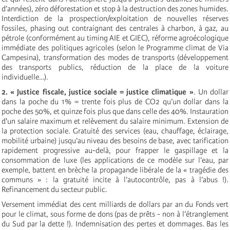
d’années),
zéro déforestation et
stop à la destruction des zones humides.
Interdiction de la prospection/exploitation de nouvelles réserves
fossiles, phasing out contraignant des centrales à charbon, à gaz, au
pétrole (conformément au timing AIE et GIEC), réforme agroécologique
immédiate des politiques agricoles (selon le Programme climat de Via
Campesina), transformation des modes de transports (développement
des transports publics, réduction de la place de la voiture
individuelle…).
2. « Justice fiscale, justice sociale = justice climatique »
. Un dollar
dans la poche du 1% = trente fois plus de CO2 qu’un dollar dans la
poche des 50%, et quinze fois plus que dans celle des 40%. Instauration
d'un salaire maximum et relèvement du salaire minimum. Extension de
la protection sociale. Gratuité des services (eau, chauffage, éclairage,
mobilité urbaine) jusqu’au niveau des besoins de base, avec tarification
rapidement progressive au-delà, pour frapper le gaspillage et la
consommation de luxe (les applications de ce modèle sur l’eau, par
exemple, battent en brèche la propagande libérale de la « tragédie des
communs » : la gratuité incite à l’autocontrôle, pas à l’abus !).
Refinancement du secteur public.
Versement immédiat des cent milliards de dollars par an du Fonds vert
pour le climat, sous forme de dons (pas de prêts - non à l’étranglement
du Sud par la dette !). Indemnisation des pertes et dommages. Bas les