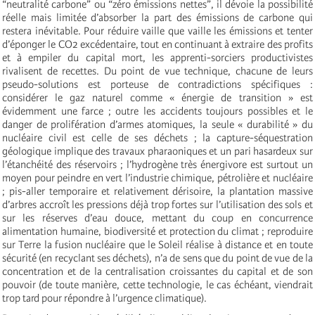
“neutralité carbone” ou “zéro émissions nettes”, il dévoie la possibilité
réelle mais limitée d’absorber la part des émissions de carbone qui
restera inévitable. Pour réduire vaille que vaille les émissions et tenter
d’éponger le CO2 excédentaire, tout en continuant à extraire des profits
et à empiler du capital mort, les apprenti-sorciers productivistes
rivalisent de recettes. Du point de vue technique, chacune de leurs
pseudo-solutions est porteuse de contradictions spécifiques :
considérer le gaz naturel comme « énergie de transition » est
évidemment une farce ; outre les accidents toujours possibles et le
danger de prolifération d’armes atomiques, la seule « durabilité » du
nucléaire civil est celle de ses déchets ; la capture-séquestration
géologique implique des travaux pharaoniques et un pari hasardeux sur
l’étanchéité des réservoirs ; l’hydrogène très énergivore est surtout un
moyen pour peindre en vert l’industrie chimique, pétrolière et nucléaire
; pis-aller temporaire et relativement dérisoire, la plantation massive
d’arbres accroît les pressions déjà trop fortes sur l’utilisation des sols et
sur les réserves d’eau douce, mettant du coup en concurrence
alimentation humaine, biodiversité et protection du climat ; reproduire
sur Terre la fusion nucléaire que le Soleil réalise à distance et en toute
sécurité (en recyclant ses déchets), n’a de sens que du point de vue de la
concentration et de la centralisation croissantes du capital et de son
pouvoir (de toute manière, cette technologie, le cas échéant, viendrait
trop tard pour répondre à l’urgence climatique).