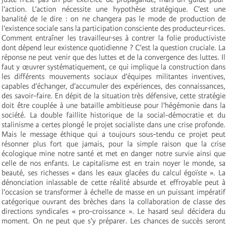
l’action. L’action nécessite une hypothèse stratégique. C’est une
banalité de le dire : on ne changera pas le mode de production de
l’existence sociale sans la participation consciente des producteur·rices.
Comment entraîner les travailleur·ses à contrer la folie productiviste
dont dépend leur existence quotidienne ? C’est la question cruciale. La
réponse ne peut venir que des luttes et de la convergence des luttes. Il
faut y œuvrer systématiquement, ce qui implique la construction dans
les différents mouvements sociaux d’équipes militantes inventives,
capables d’échanger, d’accumuler des expériences, des connaissances,
des savoir-faire. En dépit de la situation très défensive, cette stratégie
doit être couplée à une bataille ambitieuse
pour l’hégémonie dans la
société. La double faillite historique de la social-démocratie et du
stalinisme a certes plongé le projet socialiste dans une crise profonde.
Mais le message éthique qui a toujours sous-tendu ce projet peut
résonner plus fort que jamais, pour la simple raison que la crise
écologique mine notre santé et met en danger notre survie ainsi que
celle de nos enfants. Le capitalisme est en train noyer le monde, sa
beauté, ses richesses « dans les eaux glacées du calcul égoïste ». La
dénonciation inlassable de cette réalité absurde et effroyable peut à
l’occasion se transformer à échelle de masse en un puissant impératif
catégorique ouvrant des brèches dans la collaboration de classe des
directions syndicales « pro-croissance ». Le hasard seul décidera du
moment. On ne peut que s’y préparer. Les chances de succès seront