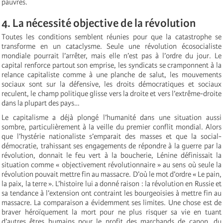
pauvres.
4. La nécessité objective de la révolution
Toutes les conditions semblent réunies pour que la catastrophe se
transforme en un cataclysme. Seule une révolution écosocialiste
mondiale pourrait l’arrêter, mais elle n’est pas à l’ordre du jour. Le
capital renforce partout son emprise, les syndicats se cramponnent à la
relance capitaliste comme à une planche de salut, les mouvements
sociaux sont sur la défensive, les droits démocratiques et sociaux
reculent, le champ politique glisse vers la droite et vers l’extrême-droite
dans la plupart des pays…
Le capitalisme a déjà plongé l’humanité dans une situation aussi
sombre, particulièrement à la veille du premier conflit mondial. Alors
que l’hystérie nationaliste s’emparait des masses et que la social-
démocratie, trahissant ses engagements de répondre à la guerre par la
révolution, donnait le feu vert à la boucherie, Lénine définissait la
situation comme « objectivement révolutionnaire » au sens où seule la
révolution pouvait mettre fin au massacre. D’où le mot d’ordre « Le pain,
la paix, la terre ». L’histoire lui a donné raison : la révolution en Russie et
sa tendance à l’extension ont contraint les bourgeoisies à mettre fin au
massacre. La comparaison a évidemment ses limites. Une chose est de
braver héroïquement la mort pour ne plus risquer sa vie en tuant
d’autres êtres humains pour le profit des marchands de canon, du