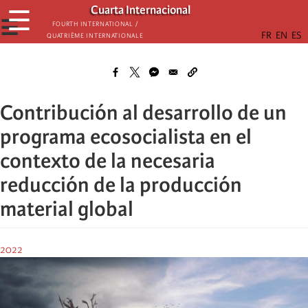
Skip
Cuarta Internacional
☰
to
☰
Fourth International /
Quatrième internationale
main
content
Contribución al desarrollo de un
programa ecosocialista en el
contexto de la necesaria
reducción de la producción
material global
2022