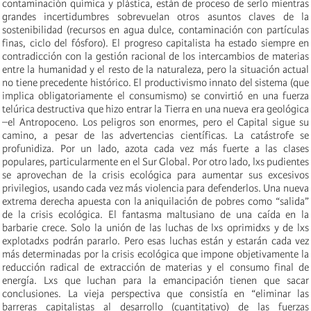
contaminación química y plástica, están de proceso de serlo mientras
grandes incertidumbres sobrevuelan otros asuntos claves de la
sostenibilidad (recursos en agua dulce, contaminación con partículas
finas, ciclo del fósforo). El progreso capitalista ha estado siempre en
contradicción con la gestión racional de los intercambios de materias
entre la humanidad y el resto de la naturaleza, pero la situación actual
no tiene precedente histórico. El productivismo innato del sistema (que
implica obligatoriamente el consumismo) se convirtió en una fuerza
telúrica destructiva que hizo entrar la Tierra en una nueva era geológica
–el Antropoceno. Los peligros son enormes, pero el Capital sigue su
camino, a pesar de las advertencias científicas. La catástrofe se
profunidiza. Por un lado, azota cada vez más fuerte a las clases
populares, particularmente en el Sur Global. Por otro lado, lxs pudientes
se aprovechan de la crisis ecológica para aumentar sus excesivos
privilegios, usando cada vez más violencia para defenderlos. Una nueva
extrema derecha apuesta con la aniquilación de pobres como “salida”
de la crisis ecológica. El fantasma maltusiano de una caída en la
barbarie crece. Solo la unión de las luchas de lxs oprimidxs y de lxs
explotadxs podrán pararlo. Pero esas luchas están y estarán cada vez
más determinadas por la crisis ecológica que impone objetivamente la
reducción radical de extracción de materias y el consumo final de
energía. Lxs que luchan para la emancipación tienen que sacar
conclusiones. La vieja perspectiva que consistía en “eliminar las
barreras capitalistas al desarrollo (cuantitativo) de las fuerzas