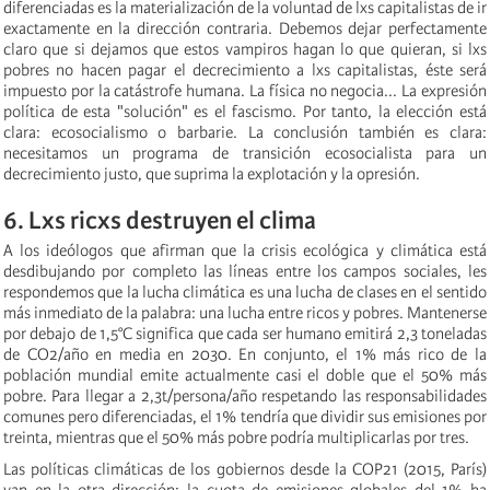
diferenciadas es la materialización de la voluntad de lxs capitalistas de ir
exactamente en la dirección contraria. Debemos dejar perfectamente
claro que si dejamos que estos vampiros hagan lo que quieran, si lxs
pobres no hacen pagar el decrecimiento a lxs capitalistas, éste será
impuesto por la catástrofe humana. La física no negocia... La expresión
política de esta "solución" es el fascismo. Por tanto, la elección está
clara: ecosocialismo o barbarie. La conclusión también es clara:
necesitamos un programa de transición ecosocialista para un
decrecimiento justo, que suprima la explotación y la opresión.
6. Lxs ricxs destruyen el clima
A los ideólogos que afirman que la crisis ecológica y climática está
desdibujando por completo las líneas entre los campos sociales, les
respondemos que la lucha climática es una lucha de clases en el sentido
más inmediato de la palabra: una lucha entre ricos y pobres. Mantenerse
por debajo de 1,5°C significa que cada ser humano emitirá 2,3 toneladas
de CO2/año en media en 2030. En conjunto, el 1% más rico de la
población mundial emite actualmente casi el doble que el 50% más
pobre. Para llegar a 2,3t/persona/año respetando las responsabilidades
comunes pero diferenciadas, el 1% tendría que dividir sus emisiones por
treinta, mientras que el 50% más pobre podría multiplicarlas por tres.
Las políticas climáticas de los gobiernos desde la COP21 (2015, París)
van en la otra dirección: la cuota de emisiones globales del 1% ha