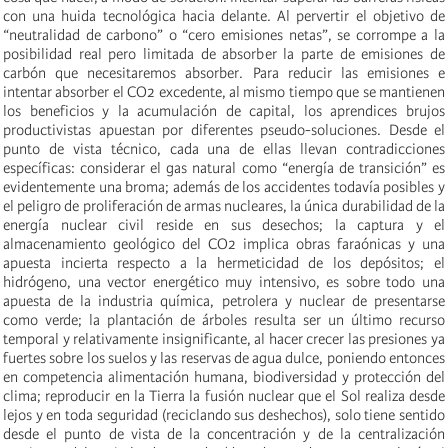
con una huida tecnológica hacia delante. Al pervertir el objetivo de
“neutralidad de carbono” o “cero emisiones netas”, se corrompe a la
posibilidad real pero limitada de absorber la parte de emisiones de
carbón que necesitaremos absorber. Para reducir las emisiones e
intentar absorber el CO2 excedente, al mismo tiempo que se mantienen
los beneficios y la acumulación de capital, los aprendices brujos
productivistas apuestan por diferentes pseudo-soluciones. Desde el
punto de vista técnico, cada una de ellas llevan contradicciones
específicas: considerar el gas natural como “energía de transición” es
evidentemente una broma; además de los accidentes todavía posibles y
el peligro de proliferación de armas nucleares, la única durabilidad de la
energía nuclear civil reside en sus desechos; la captura y el
almacenamiento geológico del CO2 implica obras faraónicas y una
apuesta incierta respecto a la hermeticidad de los depósitos; el
hidrógeno, una vector energético muy intensivo, es sobre todo una
apuesta de la industria química, petrolera y nuclear de presentarse
como verde; la plantación de árboles resulta ser un último recurso
temporal y relativamente insignificante, al hacer crecer las presiones ya
fuertes sobre los suelos y las reservas de agua dulce, poniendo entonces
en competencia alimentación humana, biodiversidad y protección del
clima; reproducir en la Tierra la fusión nuclear que el Sol realiza desde
lejos y en toda seguridad (reciclando sus deshechos), solo tiene sentido
desde el punto de vista de la concentración y de la centralización