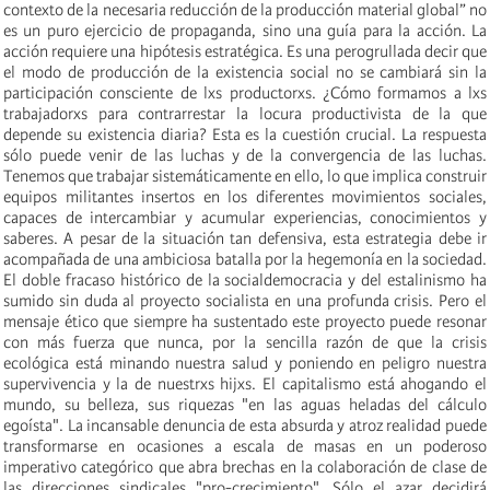
contexto de la necesaria reducción de la producción material global” no
es un puro ejercicio de propaganda, sino una guía para la acción. La
acción requiere una hipótesis estratégica. Es una perogrullada decir que
el modo de producción de la existencia social no se cambiará sin la
participación consciente de lxs productorxs. ¿Cómo formamos a lxs
trabajadorxs para contrarrestar la locura productivista de la que
depende su existencia diaria? Esta es la cuestión crucial. La respuesta
sólo puede venir de las luchas y de la convergencia de las luchas.
Tenemos que trabajar sistemáticamente en ello, lo que implica construir
equipos militantes insertos en los diferentes movimientos sociales,
capaces de intercambiar y acumular experiencias, conocimientos y
saberes. A pesar de la situación tan defensiva, esta estrategia debe ir
acompañada de una ambiciosa batalla por la hegemonía en la sociedad.
El doble fracaso histórico de la socialdemocracia y del estalinismo ha
sumido sin duda al proyecto socialista en una profunda crisis. Pero el
mensaje ético que siempre ha sustentado este proyecto puede resonar
con más fuerza que nunca, por la sencilla razón de que la crisis
ecológica está minando nuestra salud y poniendo en peligro nuestra
supervivencia y la de nuestrxs hijxs. El capitalismo está ahogando el
mundo, su belleza, sus riquezas "en las aguas heladas del cálculo
egoísta". La incansable denuncia de esta absurda y atroz realidad puede
transformarse en ocasiones a escala de masas en un poderoso
imperativo categórico que abra brechas en la colaboración de clase de
las direcciones sindicales "pro-crecimiento". Sólo el azar decidirá