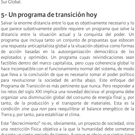
Sur Global.
5- Un programa de transición hoy
Salvar la enorme distancia entre lo que es objetivamente necesario y lo
que parece subjetivamente posible requiere un programa que salve la
distancia entre la situación actual y la conquista del poder. Un
programa que incluya tanto un conjunto de propuestas que esbocen
una respuesta anticapitalista global a la situación objetiva como formas
de acción basadas en la autoorganización democrática de lxs
explotados y oprimidxs. Un programa cuyas reivindicaciones sean
factibles dentro del marco capitalista, pero cuya coherencia global lo
hace incompatible con el funcionamiento normal del sistema, de modo
que lleva a la conclusión de que es necesario tomar el poder político
para revolucionar la sociedad de arriba abajo. Este enfoque del
Programa de Transición es más pertinente que nunca. Pero responder a
los retos del siglo XXI implica una novedad decisiva: el programa debe
organizar una disminución global del consumo de energía final y, por
tanto, de la producción y el transporte de materiales. Esta es la
condición
sine qua non
para reequilibrar el balance energético de la
Tierra y, por tanto, para estabilizar el clima.
Este "decrecimiento" no es, obviamente, un proyecto de sociedad, sino
una restricción física objetiva a la que la humanidad debe someterse
durante un cierto periodo de tiempo. Aunque es obvio que ciertos tipos