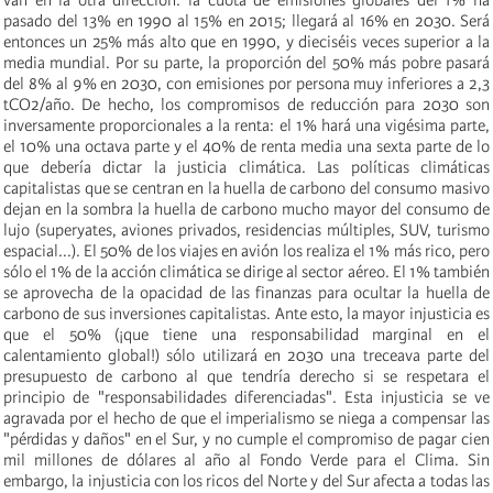
pasado del 13% en 1990 al 15% en 2015; llegará al 16% en 2030. Será
entonces un 25% más alto que en 1990, y dieciséis veces superior a la
media mundial. Por su parte, la proporción del 50% más pobre pasará
del 8% al 9% en 2030, con emisiones por persona muy inferiores a 2,3
tCO2/año. De hecho, los compromisos de reducción para 2030 son
inversamente proporcionales a la renta: el 1% hará una vigésima parte,
el 10% una octava parte y el 40% de renta media una sexta parte de lo
que debería dictar la justicia climática. Las políticas climáticas
capitalistas que se centran en la huella de carbono del consumo masivo
dejan en la sombra la huella de carbono mucho mayor del consumo de
lujo (superyates, aviones privados, residencias múltiples, SUV, turismo
espacial...). El 50% de los viajes en avión los realiza el 1% más rico, pero
sólo el 1% de la acción climática se dirige al sector aéreo. El 1% también
se aprovecha de la opacidad de las finanzas para ocultar la huella de
carbono de sus inversiones capitalistas. Ante esto, la mayor injusticia es
que el 50% (¡que tiene una responsabilidad marginal en el
calentamiento global!) sólo utilizará en 2030 una treceava parte del
presupuesto de carbono al que tendría derecho si se respetara el
principio de "responsabilidades diferenciadas". Esta injusticia se ve
agravada por el hecho de que el imperialismo se niega a compensar las
"pérdidas y daños" en el Sur, y no cumple el compromiso de pagar cien
mil millones de dólares al año al Fondo Verde para el Clima. Sin
embargo, la injusticia con los ricos del Norte y del Sur afecta a todas las