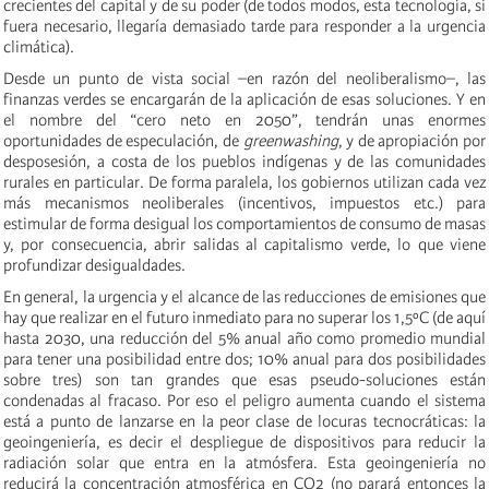
crecientes del capital y de su poder (de todos modos, esta tecnología, si
fuera necesario, llegaría demasiado tarde para responder a la urgencia
climática).
Desde un punto de vista social –en razón del neoliberalismo–, las
finanzas verdes se encargarán de la aplicación de esas soluciones. Y en
el nombre del “cero neto en 2050”, tendrán unas enormes
oportunidades de especulación, de
greenwashing
, y de apropiación por
desposesión, a costa de los pueblos indígenas y de las comunidades
rurales en particular. De forma paralela, los gobiernos utilizan cada vez
más mecanismos neoliberales (incentivos, impuestos etc.) para
estimular de forma desigual los comportamientos de consumo de masas
y, por consecuencia, abrir salidas al capitalismo verde, lo que viene
profundizar desigualdades.
En general, la urgencia y el alcance de las reducciones de emisiones que
hay que realizar en el futuro inmediato para no superar los 1,5ºC (de aquí
hasta 2030, una reducción del 5% anual año como promedio mundial
para tener una posibilidad entre dos; 10% anual para dos posibilidades
sobre tres) son tan grandes que esas pseudo-soluciones están
condenadas al fracaso. Por eso el peligro aumenta cuando el sistema
está a punto de lanzarse en la peor clase de locuras tecnocráticas: la
geoingeniería, es decir el despliegue de dispositivos para reducir la
radiación solar que entra en la atmósfera. Esta geoingeniería no
reducirá la concentración atmosférica en CO2 (no parará entonces la