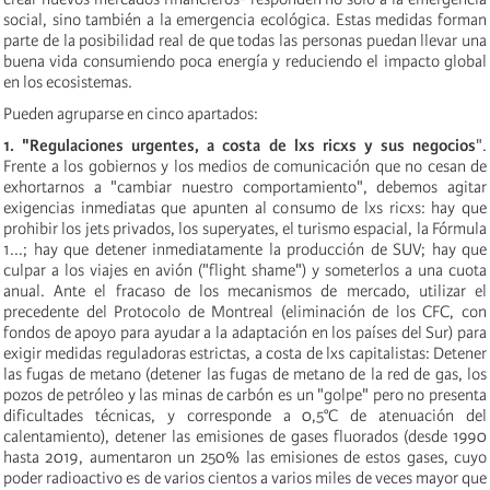
social, sino también a la emergencia ecológica. Estas medidas forman
parte de la posibilidad real de que todas las personas puedan llevar una
buena vida consumiendo poca energía y reduciendo el impacto global
en los ecosistemas.
Pueden agruparse en cinco apartados:
1. "Regulaciones urgentes, a costa de lxs ricxs y sus negocios
".
Frente a los gobiernos y los medios de comunicación que no cesan de
exhortarnos a "cambiar nuestro comportamiento", debemos agitar
exigencias inmediatas que apunten al consumo de lxs ricxs: hay que
prohibir los jets privados, los superyates, el turismo espacial, la Fórmula
1...; hay que detener inmediatamente la producción de SUV; hay que
culpar a los viajes en avión ("flight shame") y someterlos a una cuota
anual. Ante el fracaso de los mecanismos de mercado, utilizar el
precedente del Protocolo de Montreal (eliminación de los CFC, con
fondos de apoyo para ayudar a la adaptación en los países del Sur) para
exigir medidas reguladoras estrictas, a costa de lxs capitalistas: Detener
las fugas de metano (detener las fugas de metano de la red de gas, los
pozos de petróleo y las minas de carbón es un "golpe" pero no presenta
dificultades técnicas, y corresponde a 0,5°C de atenuación del
calentamiento), detener las emisiones de gases fluorados (desde 1990
hasta 2019, aumentaron un 250% las emisiones de estos gases, cuyo
poder radioactivo es de varios cientos a varios miles de veces mayor que