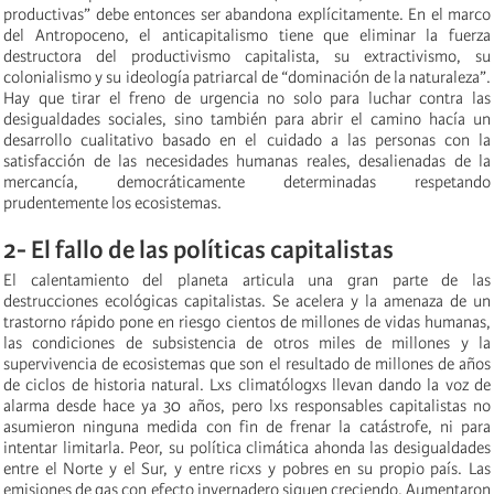
productivas” debe entonces ser abandona explícitamente. En el marco
del Antropoceno, el anticapitalismo tiene que eliminar la fuerza
destructora del productivismo capitalista, su extractivismo, su
colonialismo y su ideología patriarcal de “dominación de la naturaleza”.
Hay que tirar el freno de urgencia no solo para luchar contra las
desigualdades sociales, sino también para abrir el camino hacía un
desarrollo cualitativo basado en el cuidado a las personas con la
satisfacción de las necesidades humanas reales, desalienadas de la
mercancía, democráticamente determinadas respetando
prudentemente los ecosistemas.
2- El fallo de las políticas capitalistas
El calentamiento del planeta articula una gran parte de las
destrucciones ecológicas capitalistas. Se acelera y la amenaza de un
trastorno rápido pone en riesgo cientos de millones de vidas humanas,
las condiciones de subsistencia de otros miles de millones y la
supervivencia de ecosistemas que son el resultado de millones de años
de ciclos de historia natural. Lxs climatólogxs llevan dando la voz de
alarma desde hace ya 30 años, pero lxs responsables capitalistas no
asumieron ninguna medida con fin de frenar la catástrofe, ni para
intentar limitarla. Peor, su política climática ahonda las desigualdades
entre el Norte y el Sur, y entre ricxs y pobres en su propio país. Las
emisiones de gas con efecto invernadero siguen creciendo. Aumentaron