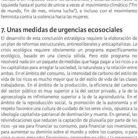
izquierda hasta el punto de unirse a veces al movimiento climático ("fin
de mundo, fin de mes, misma lucha"), e incluso con el movimiento
feminista contra la violencia hacia las mujeres.
7. Unas medidas de urgencias ecosociales
El desarrollo de esta conclusión estratégica requiere la elaboración de
un plan de reformas estructurales, antineoliberales y anticapitalistas. La
crisis ecológica requiere obviamente un programa específicamente
ecológico, basado en una ciencia sólida. Pero este programa no
resolverá nada sin un paquete de medidas que haga pagar a lxs ricos y a
lxs capitalistas para arreglar la sociedad, la naturaleza y la relación entre
ambas. En el ámbito del consumo, la intensidad de carbono del estilo de
vida de los ricos es mucho mayor que la del estilo de vida de las clases
trabajadoras. En el ámbito de la producción, la eficiencia del carbono
del sector público es muy superior a la del sector privado, y la de la
agroecología es infinitamente superior a la de la agroindustria. En el
ámbito de la reproducción social, la promoción de la autonomía y el
respeto favorece una cultura de cuidado de los seres vivos, opuesta a la
ideología capitalista-patriarcal de dominación y muerte. En general, las
reivindicaciones que reducen la captación de plusvalía por parte de lxs
ricxs -ya sea para financiar su consumo, para financiar sus inversiones,
para aumentar su dominio sobre el mundo y sobre los cuerpos, o para
crear nuevos mercados financieros- responden no sólo a la emergencia