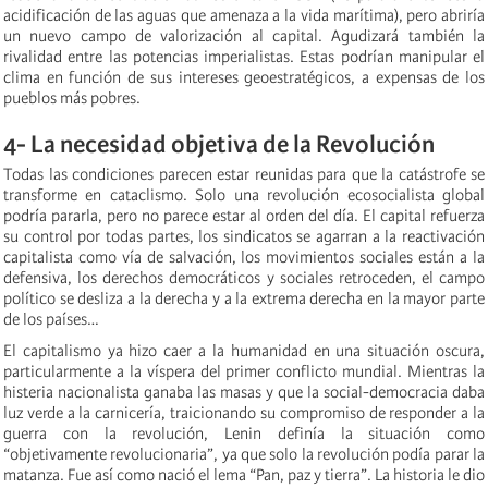
acidificación de las aguas que amenaza a la vida marítima), pero abriría
un nuevo campo de valorización al capital. Agudizará también la
rivalidad entre las potencias imperialistas. Estas podrían manipular el
clima en función de sus intereses geoestratégicos, a expensas de los
pueblos más pobres.
4- La necesidad objetiva de la Revolución
Todas las condiciones parecen estar reunidas para que la catástrofe se
transforme en cataclismo. Solo una revolución ecosocialista global
podría pararla, pero no parece estar al orden del día. El capital refuerza
su control por todas partes, los sindicatos se agarran a la reactivación
capitalista como vía de salvación, los movimientos sociales están a la
defensiva, los derechos democráticos y sociales retroceden, el campo
político se desliza a la derecha y a la extrema derecha en la mayor parte
de los países…
El capitalismo ya hizo caer a la humanidad en una situación oscura,
particularmente a la víspera del primer conflicto mundial. Mientras la
histeria nacionalista ganaba las masas y que la social-democracia daba
luz verde a la carnicería, traicionando su compromiso de responder a la
guerra con la revolución, Lenin definía la situación como
“objetivamente revolucionaria”, ya que solo la revolución podía parar la
matanza. Fue así como nació el lema “Pan, paz y tierra”. La historia le dio