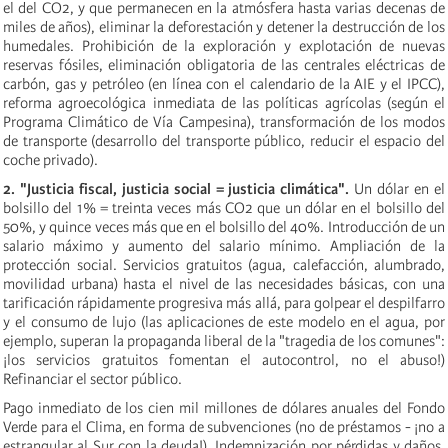
el del CO2, y que permanecen en la atmósfera hasta varias decenas de
miles de años), eliminar la deforestación y detener la destrucción de los
humedales. Prohibición de la exploración y explotación de nuevas
reservas fósiles, eliminación obligatoria de las centrales eléctricas de
carbón, gas y petróleo (en línea con el calendario de la AIE y el IPCC),
reforma agroecológica inmediata de las políticas agrícolas (según el
Programa Climático de Vía Campesina), transformación de los modos
de transporte (desarrollo del transporte público, reducir el espacio del
coche privado).
2. "Justicia fiscal, justicia social = justicia climática".
Un dólar en el
bolsillo del 1% = treinta veces más CO2 que un dólar en el bolsillo del
50%, y quince veces más que en el bolsillo del 40%. Introducción de un
salario máximo y aumento del salario mínimo. Ampliación de la
protección social. Servicios gratuitos (agua, calefacción, alumbrado,
movilidad urbana) hasta el nivel de las necesidades básicas, con una
tarificación rápidamente progresiva más allá, para golpear el despilfarro
y el consumo de lujo (las aplicaciones de este modelo en el agua, por
ejemplo, superan la propaganda liberal de la "tragedia de los comunes":
¡los servicios gratuitos fomentan el autocontrol, no el abuso!)
Refinanciar el sector público.
Pago inmediato de los cien mil millones de dólares anuales del Fondo
Verde para el Clima, en forma de subvenciones (no de préstamos - ¡no a
estrangular al Sur con la deuda!). Indemnización por pérdidas y daños.