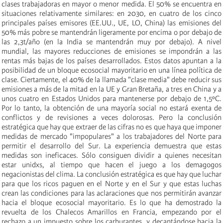
clases trabajadoras en mayor o menor medida. El 50% se encuentra en
situaciones relativamente similares: en 2030, en cuatro de los cinco
principales países emisores (EE.UU., UE, LO, China) las emisiones del
50% más pobre se mantendrán ligeramente por encima o por debajo de
las 2,3t/año (en la India se mantendrán muy por debajo). A nivel
mundial, las mayores reducciones de emisiones se impondrán a las
rentas más bajas de los países desarrollados. Estos datos apuntan a la
posibilidad de un bloque ecosocial mayoritario en una línea política de
clase. Ciertamente, el 40% de la llamada "clase media" debe reducir sus
emisiones a más de la mitad en la UE y Gran Bretaña, a tres en China y a
unos cuatro en Estados Unidos para mantenerse por debajo de 1,5ºC.
Por lo tanto, la obtención de una mayoría social no estará exenta de
conflictos y de revisiones a veces dolorosas. Pero la conclusión
estratégica que hay que extraer de las cifras no es que haya que imponer
medidas de mercado "impopulares" a los trabajadores del Norte para
permitir el desarrollo del Sur. La experiencia demuestra que estas
medidas son ineficaces. Sólo consiguen dividir a quienes necesitan
estar unidxs, al tiempo que hacen el juego a los demagogos
negacionistas del clima. La conclusión estratégica es que hay que luchar
para que los ricos paguen en el Norte y en el Sur y que estas luchas
crean las condiciones para las aclaraciones que nos permitirán avanzar
hacia el bloque ecosocial mayoritario. Es lo que ha demostrado la
revuelta de los Chalecos Amarillos en Francia, empezando por el
rechazo a un impuesto sobre los carburantes, y decantándose hacia la