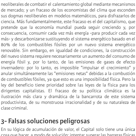
neoliberales de combatir el calentamiento global mediante mecanismos
de mercado; y un fracaso de los economistas del clima que esconden
sus dogmas neoliberales en modelos matemáticos, para disfrazarlos de
ciencia. Más fundamentalmente, este fracaso es el del capitalismo, que
pretende que la economía mundial pueda seguir creciendo y, por
consecuencia, consumir cada vez más energía -para producir cada vez
más- y descarbonizarse sustituyendo el sistema energético basado en el
80% de los combustibles fósiles por un nuevo sistema energético
renovable. Sin embargo, en igualdad de condiciones, la construcción
del nuevo sistema requiere necesariamente un aumento del consumo de
energía fósil y, por lo tanto, de las emisiones de gases de efecto
invernadero: por lo tanto, es imposible "impulsar el crecimiento" y
anular simultáneamente las "emisiones netas" debidas a la combustión
de combustibles fósiles, ya que esto es una imposibilidad física. Pero la
ley del beneficio tiene prioridad sobre las leyes de la física para los
dirigentes capitalistas. El fracaso de su política climática es la
ilustración más clara y dramática de la bancarrota de este sistema
productivista, de su monstruosa irracionalidad y de su naturaleza de
clase criminal.
3- Falsas soluciones peligrosas
En su lógica de acumulación de valor, el Capital solo tiene una única
cosa que hacer, a modo de solución: intentar superar las barreras físicas