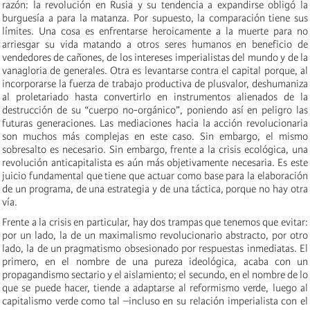
razón: la revolución en Rusia y su tendencia a expandirse obligó la
burguesía a para la matanza. Por supuesto, la comparación tiene sus
límites. Una cosa es enfrentarse heroicamente a la muerte para no
arriesgar su vida matando a otros seres humanos en beneficio de
vendedores de cañones, de los intereses imperialistas del mundo y de la
vanagloria de generales. Otra es levantarse contra el capital porque, al
incorporarse la fuerza de trabajo productiva de plusvalor, deshumaniza
al proletariado hasta convertirlo en instrumentos alienados de la
destrucción de su “cuerpo no-orgánico”, poniendo así en peligro las
futuras generaciones. Las mediaciones hacia la acción revolucionaria
son muchos más complejas en este caso. Sin embargo, el mismo
sobresalto es necesario. Sin embargo, frente a la crisis ecológica, una
revolución anticapitalista es aún más objetivamente necesaria. Es este
juicio fundamental que tiene que actuar como base para la elaboración
de un programa, de una estrategia y de una táctica, porque no hay otra
vía.
Frente a la crisis en particular, hay dos trampas que tenemos que evitar:
por un lado, la de un maximalismo revolucionario abstracto, por otro
lado, la de un pragmatismo obsesionado por respuestas inmediatas. El
primero, en el nombre de una pureza ideológica, acaba con un
propagandismo sectario y el aislamiento; el secundo, en el nombre de lo
que se puede hacer, tiende a adaptarse al reformismo verde, luego al
capitalismo verde como tal –incluso en su relación imperialista con el