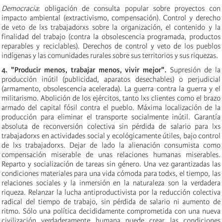
Democracia
: obligación de consulta popular sobre proyectos con
impacto ambiental (extractivismo, compensación). Control y derecho
de veto de lxs trabajadorxs sobre la organización, el contenido y la
finalidad del trabajo (contra la obsolescencia programada, productos
reparables y reciclables). Derechos de control y veto de los pueblos
indígenas y las comunidades rurales sobre sus territorios y sus riquezas.
4. "Producir menos, trabajar menos, vivir mejor".
Supresión de la
producción inútil (publicidad, aparatos desechables) o perjudicial
(armamento, obsolescencia acelerada). La guerra contra la guerra y el
militarismo. Abolición de los ejércitos, tanto lxs clientes como el brazo
armado del capital fósil contra el pueblo. Máxima localización de la
producción para eliminar el transporte socialmente inútil. Garantía
absoluta de reconversión colectiva sin pérdida de salario para lxs
trabajadorxs en actividades social y ecológicamente útiles, bajo control
de lxs trabajadorxs. Dejar de lado la alienación consumista como
compensación miserable de unas relaciones humanas miserables.
Reparto y socialización de tareas sin género. Una vez garantizadas las
condiciones materiales para una vida cómoda para todxs, el tiempo, las
relaciones sociales y la inmersión en la naturaleza son la verdadera
riqueza. Relanzar la lucha antiproductivista por la reducción colectiva
radical del tiempo de trabajo, sin pérdida de salario ni aumento de
ritmo. Sólo una política decididamente comprometida con una nueva
civilización verdaderamente humana puede crear las condiciones