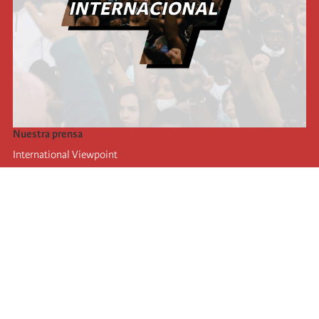
Nuestra prensa
International Viewpoint
Punto de vista internacional
Inprecor
Facebook
Twitter
La Internacional
Último Congreso de la Internacional
De
claraciones del Buró Ejecutivo
Instituto de formación (IIRE)