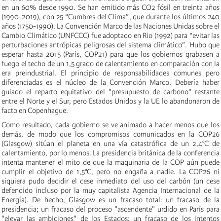
en un 60% desde 1990. Se han emitido más CO2 fósil en treinta años
(1990-2019), con 25 “Cumbres del Clima”, que durante los últimos 240
años (1750-1990). La Convención Marco de las Naciones Unidas sobre el
Cambio Climático (UNFCCC) fue adoptado en Rio (1992) para “evitar las
perturbaciones antrópicas peligrosas del sistema climático”. Hubo que
esperar hasta 2015 (París, COP21) para que los gobiernos grabasen a
fuego el techo de un 1,5 grado de calentamiento en comparación con la
era preindustrial. El principio de responsabilidades comunes pero
diferenciadas es el núcleo de la Convención Marco. Debería haber
guiado el reparto equitativo del "presupuesto de carbono" restante
entre el Norte y el Sur, pero Estados Unidos y la UE lo abandonaron de
facto en Copenhague.
Como resultado, cada gobierno se ve animado a hacer menos que los
demás, de modo que los compromisos comunicados en la COP26
(Glasgow) sitúan el planeta en una vía catastrófica de un 2,4°C de
calentamiento, por lo menos. La presidencia británica de la conferencia
intenta mantener el mito de que la maquinaria de la COP aún puede
cumplir el objetivo de 1,5°C, pero no engaña a nadie. La COP26 ni
siquiera pudo decidir el cese inmediato del uso del carbón (un cese
defendido incluso por la muy capitalista Agencia Internacional de la
Energía). De hecho, Glasgow es un fracaso total: un fracaso de la
presidencia; un fracaso del proceso "ascendente" urdido en París para
"elevar las ambiciones" de los Estados; un fracaso de los intentos