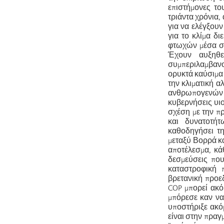
επιστήμονες τ
τριάντα χρόνια,
για να ελέγξουν
για το κλίμα δ
φτωχών μέσα στ
Έχουν αυξηθε
συμπεριλαμβανο
ορυκτά καύσιμα 
την κλιματική α
ανθρωπογενών π
κυβερνήσεις υιο
σχέση με την π
και δυνατοτήτ
καθοδηγήσει τη
μεταξύ Βορρά κα
αποτέλεσμα, κά
δεσμεύσεις πο
καταστροφική 
βρετανική προε
COP μπορεί ακόμ
μπόρεσε καν να
υποστήριξε ακό
είναι στην πραγ