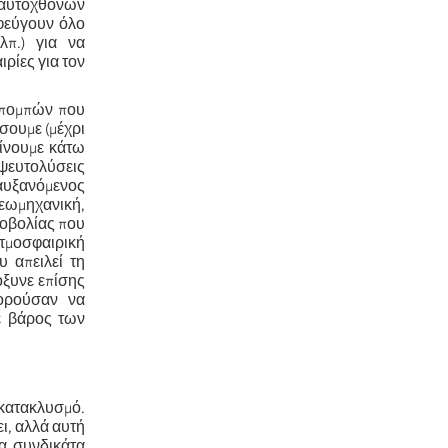
ν αυτοχθόνων
φεύγουν όλο
λπ.) για να
ρίες για τον
κπομπών που
σουμε (μέχρι
είνουμε κάτω
ι ψευτολύσεις
 αυξανόμενος
γεωμηχανική,
νοβολίας που
τμοσφαιρική
 απειλεί τη
όξυνε επίσης
πορούσαν να
ε βάρος των
 κατακλυσμό.
ι, αλλά αυτή
τα συνδικάτα