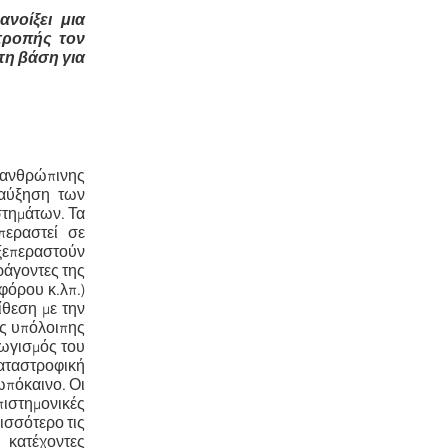
νοίξει μια
τροπής τον
τη βάση για
 ανθρώπινης
 αύξηση των
στημάτων. Τα
περαστεί σε
 ξεπεραστούν
ράγοντες της
φόρου κ.λπ.)
ίθεση με την
ης υπόλοιπης
γωγισμός του
καταστροφική
ωπόκαινο. Οι
πιστημονικές
ισσότερο τις
 κατέχοντες