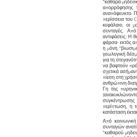
"καθαρά μηδενι
απορρόφησης τ
αναπόφευκτο. Π
περίσσεια του 
κεφάλαιο, οι μ
συνταγές. Από
αντιφάσεις: Η 
φάρσα- εκτός απ
η μόνη "βιωσιμ
γεωλογική δέσμ
για τη στεγανότ
να βαφτούν πράσ
σχετικά ασήμαν
πίεση στη χρήση
ανθρώπινη διατρ
Γη της πυρηνι
(ανακυκλώνοντ
συγκέντρωσης 
περίπτωση, η τ
κατάσταση έκτα
Από κοινωνική
συνταγών ανατί
"καθαρού μηδενι