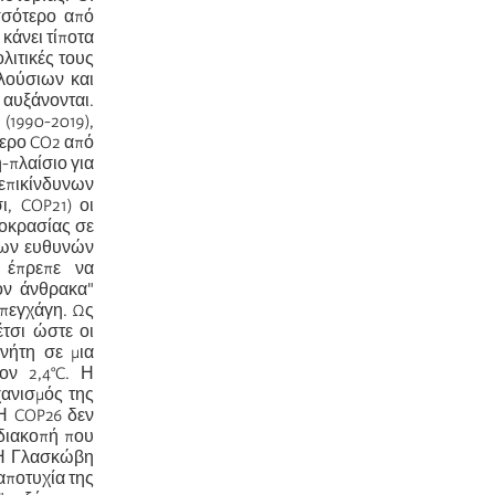
σσότερο από
κάνει τίποτα
λιτικές τους
πλούσιων και
 αυξάνονται.
990-2019),
ερο CO2 από
-πλαίσιο για
 επικίνδυνων
, COP21) οι
μοκρασίας σε
νων ευθυνών
 έπρεπε να
ον άνθρακα"
οπεγχάγη. Ως
έτσι ώστε οι
νήτη σε μια
ον 2,4°C. Η
χανισμός της
 Η COP26 δεν
διακοπή που
. Η Γλασκώβη
αποτυχία της