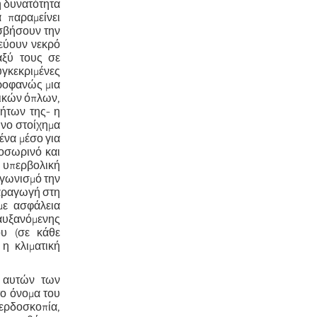
η δυνατότητα
 παραμείνει
 σβήσουν την
εύουν νεκρό
αξύ τους σε
γκεκριμένες
προφανώς μια
μικών όπλων,
λήτων της- η
νο στοίχημα
ένα μέσο για
ροσωρινό και
η υπερβολική
αγωνισμό την
παραγωγή στη
με ασφάλεια
αυξανόμενης
ου (σε κάθε
η κλιματική
ή αυτών των
το όνομα του
κερδοσκοπία,