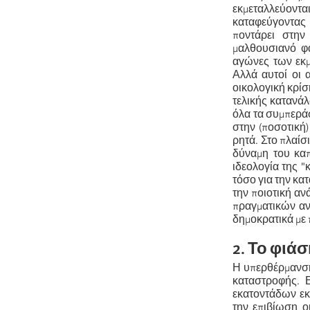
εκμεταλλεύονται
καταφεύγοντας 
ποντάρει στην
μαλθουσιανό φ
αγώνες των εκμ
Αλλά αυτοί οι 
οικολογική κρίση
τελικής κατανάλ
όλα τα συμπερά
στην (ποσοτική
ρητά. Στο πλαίσ
δύναμη του καπ
ιδεολογία της "
τόσο για την κα
την ποιοτική α
πραγματικών αν
δημοκρατικά με
2. Το φιά
Η υπερθέρμανση
καταστροφής. Ε
εκατοντάδων εκ
την επιβίωση ο