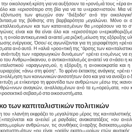
 την οικολογική κρίση για να αυξήσουν τα προνόμιά τους πέρα απ
όλο και περισσότερο στη βία για να τα υπερασπιστούν. Μια ν
 εξόντωση των φτωχών σαν "διέξοδο" από την οικολογικ
άντασμα της βύθισης στη βαρβαρότητα μεγαλώνει. Μόνο οι σ
εταλλευόμενων και των καταπιεσμένων θα μπορέσουν να το σ
αγώνες είναι και θα είναι όλο και περισσότερο υπερκαθοριζόμ
, η οποία αντικειμενικά απαιτεί μια ριζική μείωση της εξόρυξης υ
ωσης ενέργειας. Όσοι/-ες αγωνίζονται για τη χειραφέτηση πρέπε
σματα από αυτό. Η παλιά προοπτική της "άρσης των καπιταλιστ
) ανάπτυξη των παραγωγικών δυνάμεων" πρέπει επομένως να εγ
ιο του Ανθρωπόκαινου, ο αντικαπιταλισμός απαιτεί να σπάσει η 
ιταλιστικού παραγωγισμού, η εξόρυξη, η αποικιοκρατία και η
κυριαρχίας πάνω στη φύση". Το φρένο έκτακτης ανάγκης πρέπει 
ταπολέμηση των κοινωνικών ανισοτήτων όσο και για να ανοίξει ο
νάπτυξη με επίκεντρο τη φροντίδα των ανθρώπων μέσω της ικαν
θρώπινων αναγκών, απαλλαγμένων από τα εμπορεύματα, που κ
 προσεκτικό σεβασμό στα οικοσυστήματα.
σκο των καπιταλιστικών πολιτικών
 του πλανήτη εκφράζει το μεγαλύτερο μέρος της καπιταλιστικής
πιταχύνεται και απειλεί με ραγδαίες ανακατατάξεις που απει
ατομμυρίων ανθρώπων, τις συνθήκες ύπαρξης δισεκατομμυρίω
ικοσυστημάτων που είναι προϊόν εκατομμυρίων ετών φυσικής ι