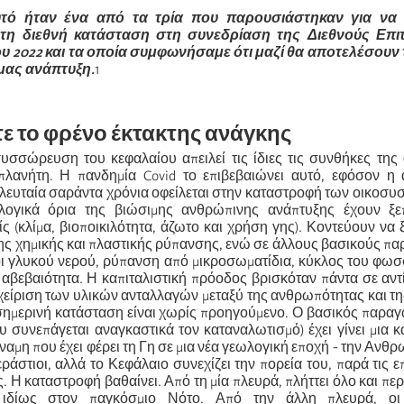
υτό ήταν ένα από τα τρία που παρουσιάστηκαν για να α
 τη διεθνή κατάσταση στη συνεδρίαση της Διεθνούς Επι
υ 2022 και τα οποία συμφωνήσαμε ότι μαζί θα αποτελέσουν 
 μας ανάπτυξη.
1
τε το φρένο έκτακτης ανάγκης
υσσώρευση του κεφαλαίου απειλεί τις ίδιες τις συνθήκες της
πλανήτη. Η πανδημία Covid το επιβεβαιώνει αυτό, εφόσον η
λευταία σαράντα χρόνια οφείλεται στην καταστροφή των οικοσυ
ολογικά όρια της βιώσιμης ανθρώπινης ανάπτυξης έχουν ξε
ς (κλίμα, βιοποικιλότητα, άζωτο και χρήση γης). Κοντεύουν να
της χημικής και πλαστικής ρύπανσης, ενώ σε άλλους βασικούς πα
οι γλυκού νερού, ρύπανση από μικροσωματίδια, κύκλος του φωσ
 αβεβαιότητα. Η καπιταλιστική πρόοδος βρισκόταν πάντα σε αντ
χείριση των υλικών ανταλλαγών μεταξύ της ανθρωπότητας και τ
σημερινή κατάσταση είναι χωρίς προηγούμενο. Ο βασικός παρα
υ συνεπάγεται αναγκαστικά τον καταναλωτισμό) έχει γίνει μια 
ναμη που έχει φέρει τη Γη σε μια νέα γεωλογική εποχή - την Ανθρ
τεράστιοι, αλλά το Κεφάλαιο συνεχίζει την πορεία του, παρά τις ε
. Η καταστροφή βαθαίνει. Από τη μία πλευρά, πλήττει όλο και περ
, ιδίως στον παγκόσμιο Νότο. Από την άλλη πλευρά, οι