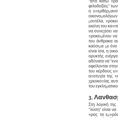
"από κάτω προς
φιλοδοξίες" τω
η υπερθέρμανσ
οικονομολόγων 
μοντέλα, προκε
εκείνη του καπι
να συνεχίσει να
προκειμένου να 
του άνθρακα αν
καύσιμα με ένα
είναι ίσα, η ο
ορυκτής ενέργε
αδύνατο να "ενι
οφείλονται στη
του κέρδους υπ
αποτυχία της πο
χρεοκοπίας αυτ
του εγκληματικο
3. Λανθασ
Στη λογική της
"λύση" είναι ν
προς τα εμπρό