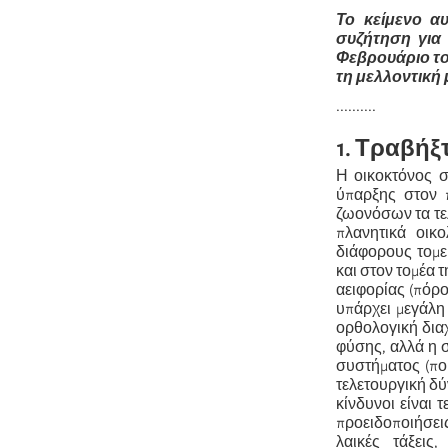
Το κείμενο α
συζήτηση για
Φεβρουάριο το
τη μελλοντική
..........
1. Τραβήξ
Η οικοκτόνος σ
ύπαρξης στον 
ζωονόσων τα τε
πλανητικά οικ
διάφορους τομεί
και στον τομέα 
αειφορίας (πόρ
υπάρχει μεγάλη
ορθολογική δια
φύσης, αλλά η 
συστήματος (πο
τελετουργική δύ
κίνδυνοι είναι 
προειδοποιήσεις
λαικές τάξεις