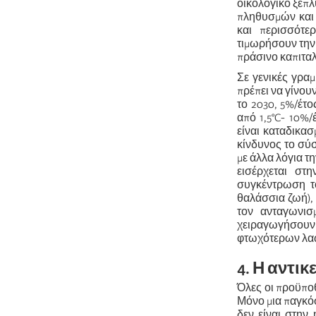
οικολογικό ξέπ
πληθυσμών και 
και περισσότε
τιμωρήσουν την 
πράσινο καπιταλ
Σε γενικές γρα
πρέπει να γίνου
το 2030, 5%/έτο
από 1,5°C- 10%/
είναι καταδικασ
κίνδυνος το σύσ
με άλλα λόγια τ
εισέρχεται στ
συγκέντρωση τ
θαλάσσια ζωή), 
τον ανταγωνισ
χειραγωγήσουν
φτωχότερων λα
4. Η αντι
Όλες οι προϋποθ
Μόνο μια παγκό
δεν είναι στην