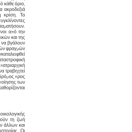
ό κάθε όριο,
έα ακροδεξιά
ή κρίση. Το
υγκλίνοντες
ταματήσουν.
ενοι από την
λικών και της
ι να βγάλουν
ικών φραγμών
καταλειφθεί
καταστροφική
 πατριαρχική
να τραβηχτεί
 δρόμος προς
οποίησης των
αθορίζονται
 οικολογικής
λούν τη ζωή
ν άλλων και
στορίας. Οι