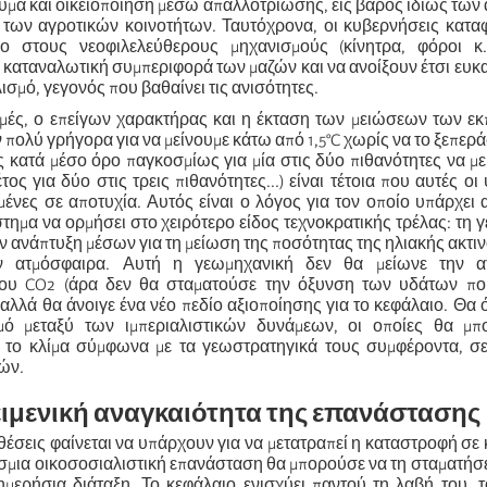
λυμα και οικειοποίηση μέσω απαλλοτρίωσης, εις βάρος ιδίως τω
των αγροτικών κοινοτήτων. Ταυτόχρονα, οι κυβερνήσεις κατα
ρο στους νεοφιλελεύθερους μηχανισμούς (κίνητρα, φόροι κ.
καταναλωτική συμπεριφορά των μαζών και να ανοίξουν έτσι ευκαι
ισμό, γεγονός που βαθαίνει τις ανισότητες.
μμές, ο επείγων χαρακτήρας και η έκταση των μειώσεων των ε
ν πολύ γρήγορα για να μείνουμε κάτω από 1,5°C χωρίς να το ξεπερά
ς κατά μέσο όρο παγκοσμίως για μία στις δύο πιθανότητες να μ
έτος για δύο στις τρεις πιθανότητες...) είναι τέτοια που αυτές ο
μένες σε αποτυχία. Αυτός είναι ο λόγος για τον οποίο υπάρχει
τημα να ορμήσει στο χειρότερο είδος τεχνοκρατικής τρέλας: τη 
ην ανάπτυξη μέσων για τη μείωση της ποσότητας της ηλιακής ακτι
ην ατμόσφαιρα. Αυτή η γεωμηχανική δεν θα μείωνε την α
ου CO2 (άρα δεν θα σταματούσε την όξυνση των υδάτων που
αλλά θα άνοιγε ένα νέο πεδίο αξιοποίησης για το κεφάλαιο. Θα 
μό μεταξύ των ιμπεριαλιστικών δυνάμεων, οι οποίες θα μ
 το κλίμα σύμφωνα με τα γεωστρατηγικά τους συμφέροντα, σ
ών.
κειμενική αναγκαιότητα της επανάστασης
έσεις φαίνεται να υπάρχουν για να μετατραπεί η καταστροφή σε
σμια οικοσοσιαλιστική επανάσταση θα μπορούσε να τη σταματήσε
 ημερήσια διάταξη. Το κεφάλαιο ενισχύει παντού τη λαβή του, 