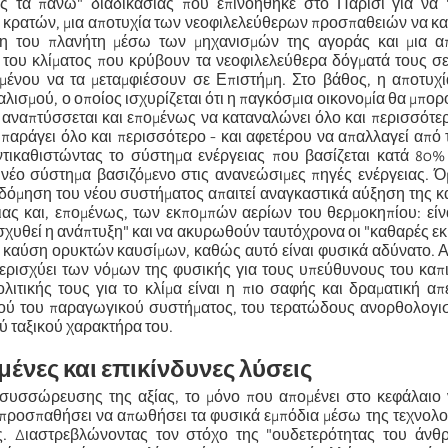
 τα πάνω" διαδικασίας που επινοήθηκε στο Παρίσι για να "
ν κρατών, μια αποτυχία των νεοφιλελεύθερων προσπαθειών να κ
η του πλανήτη μέσω των μηχανισμών της αγοράς και μια α
του κλίματος που κρύβουν τα νεοφιλελεύθερα δόγματά τους σε
ιμένου να τα μεταμφιέσουν σε Επιστήμη. Στο βάθος, η αποτυχί
ταλισμού, ο οποίος ισχυρίζεται ότι η παγκόσμια οικονομία θα μπο
 αναπτύσσεται και επομένως να καταναλώνει όλο και περισσότερ
παράγει όλο και περισσότερο - και αφετέρου να απαλλαγεί από 
τικαθιστώντας το σύστημα ενέργειας που βασίζεται κατά 80%
 νέο σύστημα βασιζόμενο στις ανανεώσιμες πηγές ενέργειας. 
ικοδόμηση του νέου συστήματος απαιτεί αναγκαστικά αύξηση της
ιας και, επομένως, των εκπομπών αερίων του θερμοκηπίου: εί
σχυθεί η ανάπτυξη" και να ακυρωθούν ταυτόχρονα οι "καθαρές ε
ν καύση ορυκτών καυσίμων, καθώς αυτό είναι φυσικά αδύνατο. 
ερισχύει των νόμων της φυσικής για τους υπεύθυνους του καπ
λιτικής τους για το κλίμα είναι η πιο σαφής και δραματική απ
ού του παραγωγικού συστήματος, του τερατώδους ανορθολογισ
ύ ταξικού χαρακτήρα του.
μένες και επικίνδυνες λύσεις
 συσσώρευσης της αξίας, το μόνο που απομένει στο κεφάλαιο 
α προσπαθήσει να απωθήσει τα φυσικά εμπόδια μέσω της τεχνολ
ς. Διαστρεβλώνοντας τον στόχο της "ουδετερότητας του άνθ