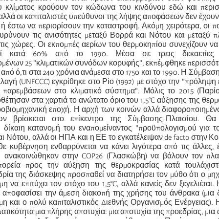
ου κλίματος κρούουν τον κώδωνα του κινδύνου εδώ και περι
 αλλά οι καπιταλιστές υπεύθυνοι της λήψης αποφάσεων δεν έχουν 
 ή έστω να περιορίσουν την καταστροφή. Ακόμη χειρότερα, οι πο
ιευρύνουν τις ανισότητες μεταξύ Βορρά και Νότου και μεταξύ 
ις χώρες. Οι εκπομπές αερίων του θερμοκηπίου συνεχίζουν να
ί κατά 60% από το 1990. Μέσα σε τρεις δεκαετίες (1
μένων 25 "κλιματικών συνόδων κορυφής", εκπέμφθηκε περισσότ
από ό,τι στα 240 χρόνια ανάμεσα στο 1750 και το 1990. Η Σύμβαση
λλαγή (UNFCCC) εγκρίθηκε στο Ρίο (1992) με στόχο την "πρόληψη
αρεμβάσεων στο κλιματικό σύστημα". Μόλις το 2015 (Παρίσι
θέτησαν στα χαρτιά το ανώτατο όριο του 1,5°C αύξησης της θερ
ροβιομηχανική εποχή. Η αρχή των κοινών αλλά διαφοροποιημέ
ων βρίσκεται στο επίκεντρο της Σύμβασης-Πλαισίου. Θα
 δίκαιη κατανομή του εναπομείναντος "προϋπολογισμού για τ
ι Νότου, αλλά οι ΗΠΑ και η ΕΕ το εγκατέλειψαν de facto στην Κ
θε κυβέρνηση ενθαρρύνεται να κάνει λιγότερα από τις άλλες, 
υ ανακοινώθηκαν στην COP26 (Γλασκώβη) να βάλουν τον πλα
πορεία προς την αύξηση της θερμοκρασίας κατά τουλάχιστ
δρία της διάσκεψης προσπαθεί να διατηρήσει τον μύθο ότι ο μη
η να επιτύχει τον στόχο του 1,5°C, αλλά κανείς δεν ξεγελιέται.
 αποφασίσει την άμεση διακοπή της χρήσης του άνθρακα (μια 
μη και ο πολύ καπιταλιστικός Διεθνής Οργανισμός Ενέργειας)
ματικότητα μια πλήρης αποτυχία: μια αποτυχία της προεδρίας, μια 