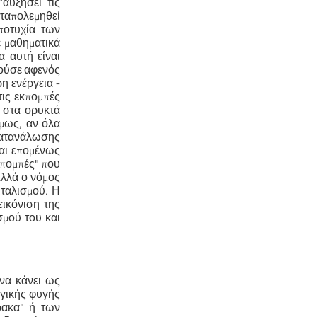
αυξήσει τις
αταπολεμηθεί
ποτυχία των
 μαθηματικά
α αυτή είναι
ρούσε αφενός
η ενέργεια -
τις εκπομπές
 στα ορυκτά
Όμως, αν όλα
 κατανάλωσης
ναι επομένως
κπομπές" που
Αλλά ο νόμος
ιταλισμού. Η
εικόνιση της
μού του και
να κάνει ως
ογικής φυγής
ρακα" ή των