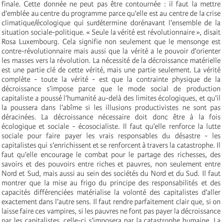
finale. Cette donnée ne peut pas être contournée : il faut la mettre
d’emblée au centre du programme parce qu’elle est au centre de la crise
climatique/écologique qui surdétermine dorénavant l’ensemble de la
situation sociale-politique. « Seule la vérité est révolutionnaire », disait
Rosa Luxembourg. Cela signifie non seulement que le mensonge est
contre-révolutionnaire mais aussi que la vérité a le pouvoir d’orienter
les masses vers la révolution. La nécessité de la décroissance matérielle
est une partie clé de cette vérité, mais une partie seulement. La vérité
complète - toute la vérité - est que la contrainte physique de la
décroissance s’impose parce que le mode social de production
capitaliste a poussé l’humanité au-delà des limites écologiques, et qu’il
la poussera dans l’abîme si les illusions productivistes ne sont pas
déracinées. La décroissance nécessaire doit donc être à la fois
écologique et sociale - écosocialiste. Il faut qu’elle renforce la lutte
sociale pour faire payer les vrais responsables du désastre - les
capitalistes qui s’enrichissent et se renforcent à travers la catastrophe. Il
faut qu’elle encourage le combat pour le partage des richesses, des
savoirs et des pouvoirs entre riches et pauvres, non seulement entre
Nord et Sud, mais aussi au sein des sociétés du Nord et du Sud. Il faut
montrer que la mise au frigo du principe des responsabilités et des
capacités différenciées matérialise la volonté des capitalistes d’aller
exactement dans l’autre sens. Il faut rendre parfaitement clair que, si on
laisse faire ces vampires,
si les pauvres ne font pas payer la décroissance
par les capitalistes, celle-ci s’imposera par la catastrophe humaine. La