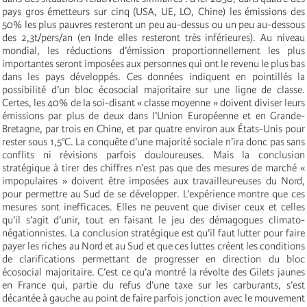
pays gros émetteurs sur cinq (USA, UE, LO, Chine) les émissions des
50% les plus pauvres resteront un peu au-dessus ou un peu au-dessous
des 2,3t/pers/an (en Inde elles resteront très inférieures). Au niveau
mondial, les réductions d’émission proportionnellement les plus
importantes seront imposées aux personnes qui ont le revenu le plus bas
dans les pays développés. Ces données indiquent en pointillés la
possibilité d’un bloc écosocial majoritaire sur une ligne de classe.
Certes, les 40% de la soi-disant « classe moyenne » doivent diviser leurs
émissions par plus de deux dans l’Union Européenne et en Grande-
Bretagne, par trois en Chine, et par quatre environ aux États-Unis pour
rester sous 1,5°C. La conquête d’une majorité sociale n’ira donc pas sans
conflits ni révisions parfois douloureuses. Mais la conclusion
stratégique à tirer des chiffres n’est pas que des mesures de marché «
impopulaires » doivent être imposées aux travailleur·euses du Nord,
pour permettre au Sud de se développer. L’expérience montre que ces
mesures sont inefficaces. Elles ne peuvent que diviser ceux et celles
qu’il s’agit d’unir, tout en faisant le jeu des démagogues climato-
négationnistes. La conclusion stratégique est qu’il faut lutter pour faire
payer les riches au Nord et au Sud et que ces luttes créent les conditions
de clarifications permettant de progresser en direction du bloc
écosocial majoritaire. C’est ce qu’a montré la révolte des Gilets jaunes
en France qui, partie du refus d’une taxe sur les carburants, s’est
décantée à gauche au point de faire parfois jonction avec le mouvement