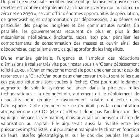
Du point de vue social - néolibéralisme oblige, la mise en œuvre de ces
recettes est confiée intégralement à la finance « verte » qui, au nom du «
zéro net en 2050 », se voit offrir d’énormes opportunités de spéculation,
de greenwashing et d’appropriation par dépossession, aux dépens en
particulier des peuples indigènes et des communautés rurales. En
parallèle, les gouvernements recourent de plus en plus à des
mécanismes néolibéraux (incitants, taxes, etc) pour pénaliser les
comportements de consommation des masses et ouvrir ainsi des
débouchés au capitalisme vert, ce qui approfondit les inégalités.
D’une manière générale, l’urgence et l’ampleur des réductions
d’émissions à réaliser très vite pour rester sous 1,5 °C sans dépassement
(d'ici à 2030, 5%/an en moyenne mondiale pour une chance sur deux de
rester sous 1,5 °C ; 10%/an pour deux chances sur trois…) sont telles que
ces pseudo-solutions sont vouées à l’échec. C’est pourquoi le danger
augmente de voir le système se lancer dans la pire des folies
technocratiques : la géoingénierie, autrement dit le déploiement de
dispositifs pour réduire le rayonnement solaire qui entre dans
l’atmosphère. Cette géoingénierie ne réduirait pas la concentration
atmosphérique de CO2 (elle n’arrêterait donc pas l’acidification des
eaux qui menace la vie marine), mais ouvrirait un nouveau champ de
valorisation au capital. Elle aiguiserait aussi la rivalité entre les
puissances impérialistes, qui pourraient manipuler le climat en fonction
de leurs intérêts géostratégiques, sur le dos des peuples les plus