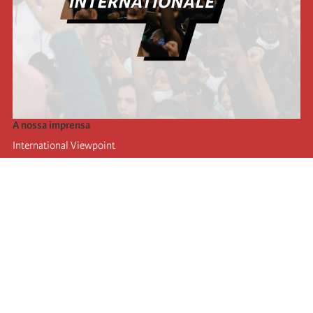
A nossa imprensa
International Viewpoint
Punto de vista internacional
Inprecor
Facebook
Twitter
A Internacional
Último Congresso da Internacional
Declarações do Comité Executivo
Instituto de Formação (IIRE)