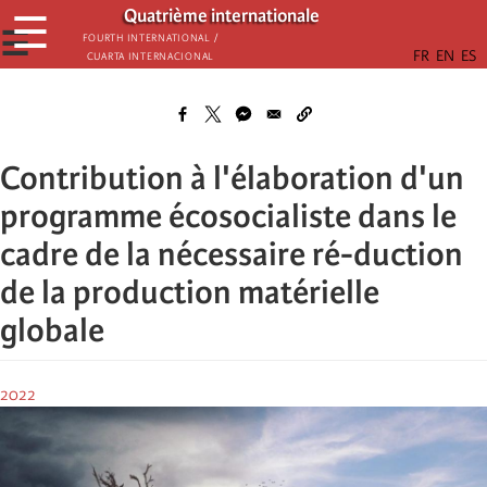
Passar
Quatrième internationale
☰
para
☰
Fourth International /
Cuarta Internacional
o
conteúdo
principal
Contribution à l'élaboration d'un
programme écosocialiste dans le
cadre de la nécessaire ré-duction
de la production matérielle
globale
2022