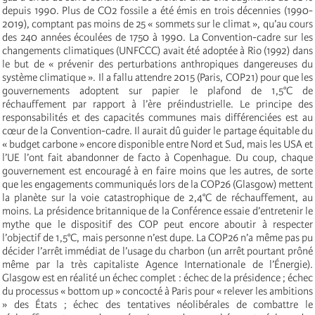
depuis 1990. Plus de CO2 fossile a été émis en trois décennies (1990-
2019), comptant pas moins de 25 « sommets sur le climat », qu’au cours
des 240 années écoulées de 1750 à 1990. La Convention-cadre sur les
changements climatiques (UNFCCC) avait été adoptée à Rio (1992) dans
le but de « prévenir des perturbations anthropiques dangereuses du
système climatique ». Il a fallu attendre 2015 (Paris, COP21) pour que les
gouvernements adoptent sur papier le plafond de 1,5°C de
réchauffement par rapport à l’ère préindustrielle. Le principe des
responsabilités et des capacités communes mais différenciées est au
cœur de la Convention-cadre. Il aurait dû guider le partage équitable du
« budget carbone » encore disponible entre Nord et Sud, mais les USA et
l’UE l’ont fait abandonner de facto à Copenhague. Du coup, chaque
gouvernement est encouragé à en faire moins que les autres, de sorte
que les engagements communiqués lors de la COP26 (Glasgow) mettent
la planète sur la voie catastrophique de 2,4°C de réchauffement, au
moins. La présidence britannique de la Conférence essaie d’entretenir le
mythe que le dispositif des COP peut encore aboutir à respecter
l’objectif de 1,5°C, mais personne n’est dupe. La COP26 n’a même pas pu
décider l’arrêt immédiat de l’usage du charbon (un arrêt pourtant prôné
même par la très capitaliste Agence Internationale de l’Énergie).
Glasgow est en réalité un échec complet : échec de la présidence ; échec
du processus « bottom up » concocté à Paris pour « relever les ambitions
» des États ; échec des tentatives néolibérales de combattre le