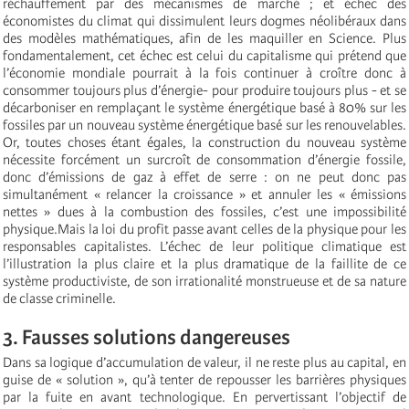
réchauffement par des mécanismes de marché ; et échec des
économistes du climat qui dissimulent leurs dogmes néolibéraux dans
des modèles mathématiques, afin de les maquiller en Science. Plus
fondamentalement, cet échec est celui du capitalisme qui prétend que
l’économie mondiale pourrait à la fois continuer à croître donc à
consommer toujours plus d’énergie- pour produire toujours plus - et se
décarboniser en remplaçant le système énergétique basé à 80% sur les
fossiles par un nouveau système énergétique basé sur les renouvelables.
Or, toutes choses étant égales, la construction du nouveau système
nécessite forcément un surcroît de consommation d’énergie fossile,
donc d’émissions de gaz à effet de serre : on ne peut donc pas
simultanément « relancer la croissance » et annuler les « émissions
nettes » dues à la combustion des fossiles, c’est une impossibilité
physique.Mais la loi du profit passe avant celles de la physique pour les
responsables capitalistes. L’échec de leur politique climatique est
l’illustration la plus claire et la plus dramatique de la faillite de ce
système productiviste, de son irrationalité monstrueuse et de sa nature
de classe criminelle.
3. Fausses solutions dangereuses
Dans sa logique d’accumulation de valeur, il ne reste plus au capital, en
guise de « solution », qu’à tenter de repousser les barrières physiques
par la fuite en avant technologique. En pervertissant l’objectif de