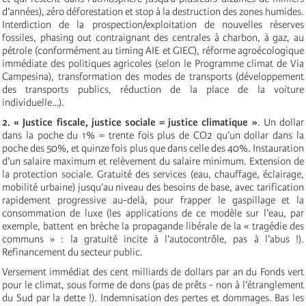
d’années),
zéro déforestation et
stop à la destruction des zones humides.
Interdiction de la prospection/exploitation de nouvelles réserves
fossiles, phasing out contraignant des centrales à charbon, à gaz, au
pétrole (conformément au timing AIE et GIEC), réforme agroécologique
immédiate des politiques agricoles (selon le Programme climat de Via
Campesina), transformation des modes de transports (développement
des transports publics, réduction de la place de la voiture
individuelle…).
2. « Justice fiscale, justice sociale = justice climatique »
. Un dollar
dans la poche du 1% = trente fois plus de CO2 qu’un dollar dans la
poche des 50%, et quinze fois plus que dans celle des 40%. Instauration
d'un salaire maximum et relèvement du salaire minimum. Extension de
la protection sociale. Gratuité des services (eau, chauffage, éclairage,
mobilité urbaine) jusqu’au niveau des besoins de base, avec tarification
rapidement progressive au-delà, pour frapper le gaspillage et la
consommation de luxe (les applications de ce modèle sur l’eau, par
exemple, battent en brèche la propagande libérale de la « tragédie des
communs » : la gratuité incite à l’autocontrôle, pas à l’abus !).
Refinancement du secteur public.
Versement immédiat des cent milliards de dollars par an du Fonds vert
pour le climat, sous forme de dons (pas de prêts - non à l’étranglement
du Sud par la dette !). Indemnisation des pertes et dommages. Bas les