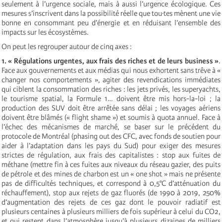
seulement à l’urgence sociale, mais à aussi l’urgence écologique. Ces
mesures s’inscrivent dans la possibilité réelle que tou·tes mènent une vie
bonne en consommant peu d’énergie et en réduisant l’ensemble des
impacts sur les écosystèmes.
On peut les regrouper autour de cinq axes :
1. « Régulations urgentes, aux frais des riches et de leurs business »
.
Face aux gouvernements et aux médias qui nous exhortent sans trêve à «
changer nos comportements », agiter des revendications immédiates
qui ciblent la consommation des riches : les jets privés, les superyachts,
le tourisme spatial, la Formule 1… doivent être mis hors-la-loi ; la
production des SUV doit être arrêtée sans délai ; les voyages aériens
doivent être blâmés (« flight shame ») et soumis à quota annuel. Face à
l’échec des mécanismes de marché, se baser sur le précédent du
protocole de Montréal (phasing out des CFC, avec fonds de soutien pour
aider à l’adaptation dans les pays du Sud) pour exiger des mesures
strictes de régulation, aux frais des capitalistes : stop aux fuites de
méthane (mettre fin à ces fuites aux niveaux du réseau gazier, des puits
de pétrole et des mines de charbon est un « one shot » mais ne présente
pas de difficultés techniques, et correspond à 0,5°C d’atténuation du
réchauffement), stop aux rejets de gaz fluorés (de 1990 à 2019, 250%
d’augmentation des rejets de ces gaz dont le pouvoir radiatif est
plusieurs centaines à plusieurs milliers de fois supérieur à celui du CO2,
et qui restent dans l’atmosphère jusqu’à plusieurs dizaines de milliers