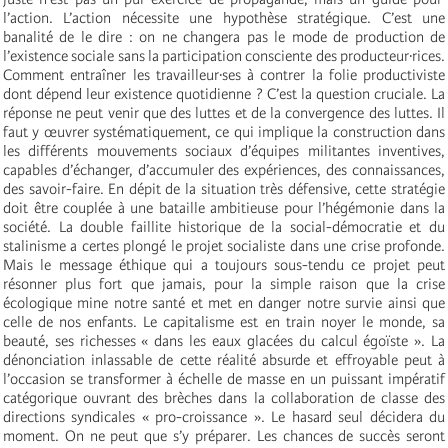
l’action. L’action nécessite une hypothèse stratégique. C’est une
banalité de le dire : on ne changera pas le mode de production de
l’existence sociale sans la participation consciente des producteur·rices.
Comment entraîner les travailleur·ses à contrer la folie productiviste
dont dépend leur existence quotidienne ? C’est la question cruciale. La
réponse ne peut venir que des luttes et de la convergence des luttes. Il
faut y œuvrer systématiquement, ce qui implique la construction dans
les différents mouvements sociaux d’équipes militantes inventives,
capables d’échanger, d’accumuler des expériences, des connaissances,
des savoir-faire. En dépit de la situation très défensive, cette stratégie
doit être couplée à une bataille ambitieuse
pour l’hégémonie dans la
société. La double faillite historique de la social-démocratie et du
stalinisme a certes plongé le projet socialiste dans une crise profonde.
Mais le message éthique qui a toujours sous-tendu ce projet peut
résonner plus fort que jamais, pour la simple raison que la crise
écologique mine notre santé et met en danger notre survie ainsi que
celle de nos enfants. Le capitalisme est en train noyer le monde, sa
beauté, ses richesses « dans les eaux glacées du calcul égoïste ». La
dénonciation inlassable de cette réalité absurde et effroyable peut à
l’occasion se transformer à échelle de masse en un puissant impératif
catégorique ouvrant des brèches dans la collaboration de classe des
directions syndicales « pro-croissance ». Le hasard seul décidera du
moment. On ne peut que s’y préparer. Les chances de succès seront