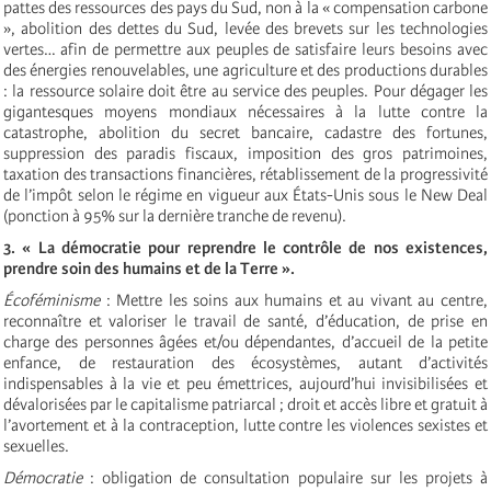
pattes des ressources des pays du Sud, non à la « compensation carbone
», abolition des dettes du Sud, levée des brevets sur les technologies
vertes
… afin de permettre aux peuples de satisfaire leurs besoins avec
des énergies renouvelables, une agriculture et des productions durables
: la ressource solaire doit être au service des peuples. Pour dégager les
gigantesques moyens mondiaux nécessaires à la lutte contre la
catastrophe, abolition du secret bancaire, cadastre des fortunes,
suppression des paradis fiscaux, imposition des gros patrimoines,
taxation des transactions financières, rétablissement de la progressivité
de l’impôt selon le régime en vigueur aux États-Unis sous le New Deal
(ponction à 95% sur la dernière tranche de revenu).
3. « La démocratie pour reprendre le contrôle de nos existences,
prendre soin des humains et de la Terre ».
Écoféminisme
:
Mettre les soins aux humains et au vivant au centre,
reconnaître et valoriser le travail de santé, d’éducation, de prise en
charge des personnes âgées et/ou dépendantes, d’accueil de la petite
enfance, de restauration des écosystèmes, autant d’activités
indispensables à la vie et peu émettrices, aujourd’hui invisibilisées et
dévalorisées par le capitalisme patriarcal ; droit et accès libre et gratuit à
l’avortement et à la contraception, lutte contre les violences sexistes et
sexuelles.
Démocratie
:
obligation de consultation populaire sur les projets à