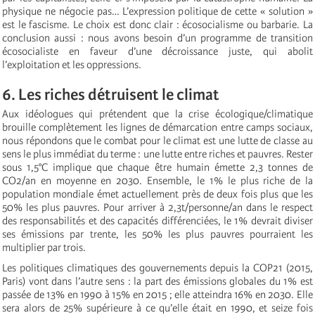
physique ne négocie pas… L’expression politique de cette « solution »
est le fascisme. Le choix est donc clair : écosocialisme ou barbarie. La
conclusion aussi : nous avons besoin d’un programme de transition
écosocialiste en faveur d’une décroissance juste, qui abolit
l’exploitation et les oppressions.
6. Les riches détruisent le climat
Aux idéologues qui prétendent que la crise écologique/climatique
brouille complètement les lignes de démarcation entre camps sociaux,
nous répondons que le combat pour le climat est une lutte de classe au
sens le plus immédiat du terme : une lutte entre riches et pauvres. Rester
sous 1,5°C implique que chaque être humain émette 2,3 tonnes de
CO2/an en moyenne en 2030. Ensemble, le 1% le plus riche de la
population mondiale émet actuellement près de deux fois plus que les
50% les plus pauvres. Pour arriver à 2,3t/personne/an dans le respect
des responsabilités et des capacités différenciées, le 1% devrait diviser
ses émissions par trente, les 50% les plus pauvres pourraient les
multiplier par trois.
Les politiques climatiques des gouvernements depuis la COP21 (2015,
Paris) vont dans l’autre sens : la part des émissions globales du 1% est
passée de 13% en 1990 à 15% en 2015 ; elle atteindra 16% en 2030. Elle
sera alors de 25% supérieure à ce qu’elle était en 1990, et seize fois