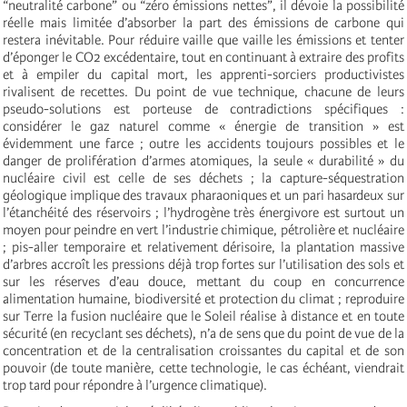
“neutralité carbone” ou “zéro émissions nettes”, il dévoie la possibilité
réelle mais limitée d’absorber la part des émissions de carbone qui
restera inévitable. Pour réduire vaille que vaille les émissions et tenter
d’éponger le CO2 excédentaire, tout en continuant à extraire des profits
et à empiler du capital mort, les apprenti-sorciers productivistes
rivalisent de recettes. Du point de vue technique, chacune de leurs
pseudo-solutions est porteuse de contradictions spécifiques :
considérer le gaz naturel comme « énergie de transition » est
évidemment une farce ; outre les accidents toujours possibles et le
danger de prolifération d’armes atomiques, la seule « durabilité » du
nucléaire civil est celle de ses déchets ; la capture-séquestration
géologique implique des travaux pharaoniques et un pari hasardeux sur
l’étanchéité des réservoirs ; l’hydrogène très énergivore est surtout un
moyen pour peindre en vert l’industrie chimique, pétrolière et nucléaire
; pis-aller temporaire et relativement dérisoire, la plantation massive
d’arbres accroît les pressions déjà trop fortes sur l’utilisation des sols et
sur les réserves d’eau douce, mettant du coup en concurrence
alimentation humaine, biodiversité et protection du climat ; reproduire
sur Terre la fusion nucléaire que le Soleil réalise à distance et en toute
sécurité (en recyclant ses déchets), n’a de sens que du point de vue de la
concentration et de la centralisation croissantes du capital et de son
pouvoir (de toute manière, cette technologie, le cas échéant, viendrait
trop tard pour répondre à l’urgence climatique).