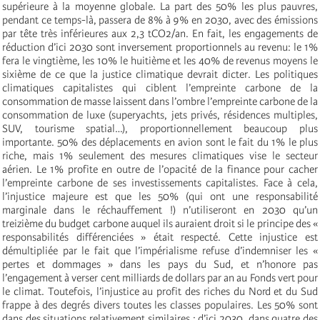
supérieure à la moyenne globale. La part des 50% les plus pauvres,
pendant ce temps-là, passera de 8% à 9% en 2030, avec des émissions
par tête très inférieures aux 2,3 tCO2/an. En fait, les engagements de
réduction d’ici 2030 sont inversement proportionnels au revenu: le 1%
fera le vingtième, les 10% le huitième et les 40% de revenus moyens le
sixième de ce que la justice climatique devrait dicter. Les politiques
climatiques capitalistes qui ciblent l’empreinte carbone de la
consommation de masse laissent dans l’ombre l’empreinte carbone de la
consommation de luxe (superyachts, jets privés, résidences multiples,
SUV, tourisme spatial…), proportionnellement beaucoup plus
importante. 50% des déplacements en avion sont le fait du 1% le plus
riche, mais 1% seulement des mesures climatiques vise le secteur
aérien. Le 1% profite en outre de l’opacité de la finance pour cacher
l’empreinte carbone de ses investissements capitalistes. Face à cela,
l’injustice majeure est que les 50% (qui ont une responsabilité
marginale dans le réchauffement !) n’utiliseront en 2030 qu’un
treizième du budget carbone auquel ils auraient droit si le principe des «
responsabilités différenciées » était respecté. Cette injustice est
démultipliée par le fait que l’impérialisme refuse d’indemniser les «
pertes et dommages » dans les pays du Sud, et n’honore pas
l’engagement à verser cent milliards de dollars par an au Fonds vert pour
le climat. Toutefois, l’injustice au profit des riches du Nord et du Sud
frappe à des degrés divers toutes les classes populaires. Les 50% sont
dans des situations relativement similaires : d’ici 2030, dans quatre des