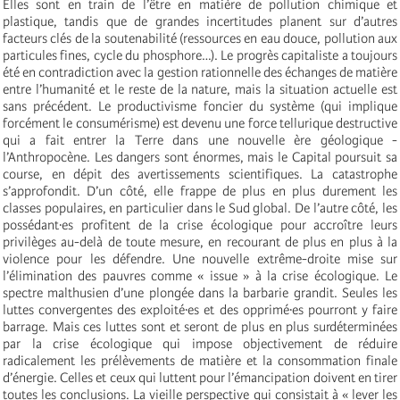
Elles sont en train de l’être en matière de pollution chimique et
plastique, tandis que de grandes incertitudes planent sur d’autres
facteurs clés de la soutenabilité (ressources en eau douce, pollution aux
particules fines, cycle du phosphore…). Le progrès capitaliste a toujours
été en contradiction avec la gestion rationnelle des échanges de matière
entre l’humanité et le reste de la nature, mais la situation actuelle est
sans précédent. Le productivisme foncier du système (qui implique
forcément le consumérisme) est devenu une force tellurique destructive
qui a fait entrer la Terre dans une nouvelle ère géologique -
l’Anthropocène. Les dangers sont énormes, mais le Capital poursuit sa
course, en dépit des avertissements scientifiques. La catastrophe
s’approfondit. D’un côté, elle frappe de plus en plus durement les
classes populaires, en particulier dans le Sud global. De l’autre côté, les
possédant·es profitent de la crise écologique pour accroître leurs
privilèges au-delà de toute mesure, en recourant de plus en plus à la
violence pour les défendre. Une nouvelle extrême-droite mise sur
l’élimination des pauvres comme « issue » à la crise écologique. Le
spectre malthusien d’une plongée dans la barbarie grandit. Seules les
luttes convergentes des exploité·es et des opprimé·es pourront y faire
barrage. Mais ces luttes sont et seront de plus en plus surdéterminées
par la crise écologique qui impose objectivement de réduire
radicalement les prélèvements de matière et la consommation finale
d’énergie. Celles et ceux qui luttent pour l’émancipation doivent en tirer
toutes les conclusions. La vieille perspective qui consistait à « lever les