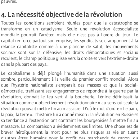
pauvres.
4. La nécessité objective de la révolution
Toutes les conditions semblent réunies pour que la catastrophe se
transforme en un cataclysme. Seule une révolution écosocialiste
mondiale pourrait l’arrêter, mais elle n’est pas à l’ordre du jour. Le
capital renforce partout son emprise, les syndicats se cramponnent à la
relance capitaliste comme à une planche de salut, les mouvements
sociaux sont sur la défensive, les droits démocratiques et sociaux
reculent, le champ politique glisse vers la droite et vers l’extrême-droite
dans la plupart des pays…
Le capitalisme a déjà plongé l’humanité dans une situation aussi
sombre, particulièrement à la veille du premier conflit mondial. Alors
que l’hystérie nationaliste s’emparait des masses et que la social-
démocratie, trahissant ses engagements de répondre à la guerre par la
révolution, donnait le feu vert à la boucherie, Lénine définissait la
situation comme « objectivement révolutionnaire » au sens où seule la
révolution pouvait mettre fin au massacre. D’où le mot d’ordre « Le pain,
la paix, la terre ». L’histoire lui a donné raison : la révolution en Russie et
sa tendance à l’extension ont contraint les bourgeoisies à mettre fin au
massacre. La comparaison a évidemment ses limites. Une chose est de
braver héroïquement la mort pour ne plus risquer sa vie en tuant
d’autres êtres humains pour le profit des marchands de canon, du