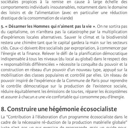
sociétales propices à la remise en cause à large échelle des
comportements individuels insoutenables, notamment dans le domaine
des loisirs et de l’alimentation (avec en particulier une réduction
drastique de la consommation de viande)
5. « Désarmer les Hommes qui n’aiment pas la vie »
. On ne sortira pas
du capitalisme, on n’arrêtera pas la catastrophe par la multiplication
d’expériences locales alternatives. Sauver le climat et la biodiversité
restera une chimère tant que le capital gardera la main sur les secteurs
clés. Ceux-ci doivent être socialisés par expropriation, à commencer par
l’énergie et la finance. Relever le défi de la planification démocratique
indispensable à tous les niveaux (du local au global) dans le respect des
« responsabilités différenciées » nécessite la conquête du pouvoir et la
construction en réseau d’un pouvoir d’un nouveau type, appuyé sur la
mobilisation des classes populaires et contrôlé par elles. Un réseau de
pouvoir inspiré de l’expérience de la Commune de Paris pour reprendre
le contrôle démocratique sur la production de l’existence sociale,
réduire équitablement les émissions de tou·tes, réparer les écosystèmes
et assurer à chacun.e une vie confortable qui consomme peu d’énergie.
8. Construire une hégémonie écosocialiste
La “
Contribution à l'élaboration d'un programme écosocialiste dans le
cadre de la nécessaire ré-duction de la production matérielle globale”
juste n’est pas un pur exercice de propagande, mais un guide pour