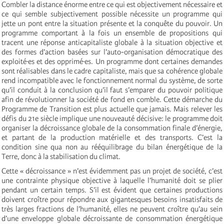
Combler la distance énorme entre ce qui est objectivement nécessaire et
ce qui semble subjectivement possible nécessite un programme qui
jette un pont entre la situation présente et la conquête du pouvoir. Un
programme comportant à la fois un ensemble de propositions qui
tracent une réponse anticapitaliste globale à la situation objective et
des formes d’action basées sur l’auto-organisation démocratique des
exploité·es et des opprimé·es. Un programme dont certaines demandes
sont réalisables dans le cadre capitaliste, mais que sa cohérence globale
rend incompatible avec le fonctionnement normal du système, de sorte
qu’il conduit à la conclusion qu’il faut s’emparer du pouvoir politique
afin de révolutionner la société de fond en comble. Cette démarche du
Programme de Transition est plus actuelle que jamais. Mais relever les
défis du 21e siècle implique une nouveauté décisive: le programme doit
organiser la décroissance globale de la consommation finale d’énergie,
et partant de la production matérielle et des transports. C’est la
condition sine qua non au rééquilibrage du bilan énergétique de la
Terre, donc à la stabilisation du climat.
Cette « décroissance » n’est évidemment pas un projet de société, c’est
une contrainte physique objective à laquelle l’humanité doit se plier
pendant un certain temps. S’il est évident que certaines productions
doivent croître pour répondre aux gigantesques besoins insatisfaits de
très larges fractions de l’humanité, elles ne peuvent croître qu’au sein
d’une enveloppe globale décroissante de consommation énergétique