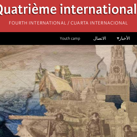
uatrième internationa
Fourth International / Cuarta Internacional
الأخبار
الاتصال
Youth camp