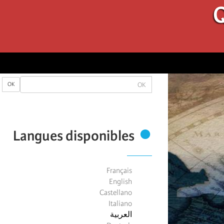
Q
OK
OK
Langues disponibles
Français
English
Castellano
Italiano
العربية