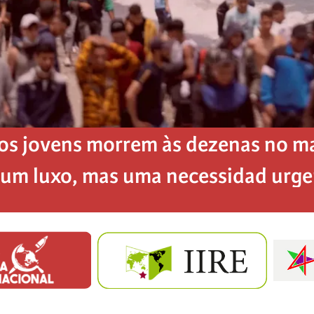
os jovens morrem às dezenas no mar
é um luxo, mas uma necessidad urg