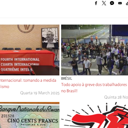
BRÉSIL
Internacional: tomando a medida
Todo apoio à greve dos trabalhadores
alismo
no Brasil!
Quarta 19 March 2025
Quinta 28 N