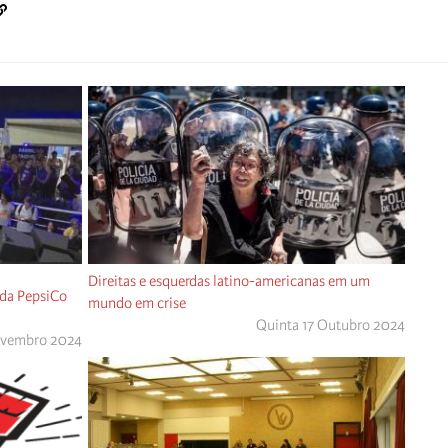
Direitas e esquerdas latino-americanas em um
 da PepsiCo
mundo em crise
Quinta 17 Outubro 2024
ovembro 2024