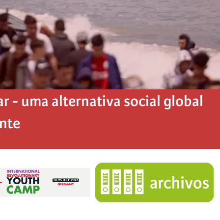
 - uma alternativa social global
ente