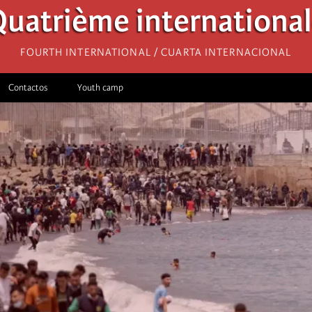
uatrième internationa
Fourth International / Cuarta Internacional
Contactos
Youth camp