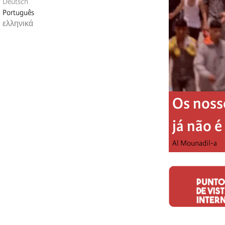
Deutsch
Português
ελληνικά
Os noss
já não 
Al Mounadil-a