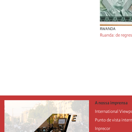
RWANDA
Ruanda: de regre
Paginação
A nossa imprensa
International Viewp
Punto de vista inter
Inprecor