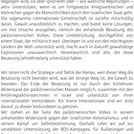
begangen wird, sie aber ignorieren oder ‒ wie westliche Regierungen ‒
aktiv unterstützen, wenn es um fortgesetzte Kriegsverbrechen und
Verbrechen gegen die Menschlichkeit durch den israelischen Staat geht.
Die sogenannte internationale Gemeinschaft ist zutiefst mitschuldig
daran, Gewalt unausbleiblich zu machen, und bietet keine Lösungen,
um ihre Ursache anzugehen, nämlich die anhaltende Besatzung des
palästinensischen Volkes. Diese Unterdrückung, durchgeführt von
einem Staat, der militärisch weit überlegen ist und von den mächtigsten
Ländern der Welt unterstützt wird, macht auch in Zukunft gewalttätige
Explosionen unausweichlich. Verantwortlich sind alle, die diese
Besatzung jahrzehntelang unterstützt haben.
Wir teilen nicht die Strategie und Taktik der Hamas, weil dieser Weg die
Besatzung nicht beenden wird, was der einzige Weg ist, die Gewalt zu
beenden. Das Ende der Besatzung ist nur durch den kollektiven
Widerstand der palästinensischen Massen möglich, zusammen mit den
Antikriegsaktivisten:innen in Israel und unterstützt von ihren
internationalen Verbündeten. Als Vierte Internationale sind wir stolz
darauf, zu diesen Verbündeten zu gehören.
Wir stehen an der Seite des palästinensischen Volkes in seinem
anhaltenden Widerstand gegen den israelischen Kolonialismus und in
seinem Kampf um Selbstbestimmung. Deshalb rufen wir auf zur
verstärkten Unterstützung der BDS-Kampagne, für Äußerungen und