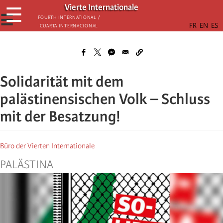
Skip
Vierte Internationale
☰
to
☰
Fourth International /
Cuarta Internacional
main
content
Solidarität mit dem
palästinensischen Volk – Schluss
mit der Besatzung!
Büro der Vierten Internationale
PALÄSTINA