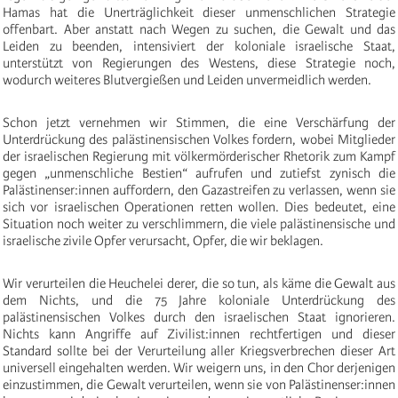
Hamas hat die Unerträglichkeit dieser unmenschlichen Strategie
offenbart. Aber anstatt nach Wegen zu suchen, die Gewalt und das
Leiden zu beenden, intensiviert der koloniale israelische Staat,
unterstützt von Regierungen des Westens, diese Strategie noch,
wodurch weiteres Blutvergießen und Leiden unvermeidlich werden.
Schon jetzt vernehmen wir Stimmen, die eine Verschärfung der
Unterdrückung des palästinensischen Volkes fordern, wobei Mitglieder
der israelischen Regierung mit völkermörderischer Rhetorik zum Kampf
gegen „unmenschliche Bestien“ aufrufen und zutiefst zynisch die
Palästinenser:innen auffordern, den Gazastreifen zu verlassen, wenn sie
sich vor israelischen Operationen retten wollen. Dies bedeutet, eine
Situation noch weiter zu verschlimmern, die viele palästinensische und
israelische zivile Opfer verursacht, Opfer, die wir beklagen.
Wir verurteilen die Heuchelei derer, die so tun, als käme die Gewalt aus
dem Nichts, und die 75 Jahre koloniale Unterdrückung des
palästinensischen Volkes durch den israelischen Staat ignorieren.
Nichts kann Angriffe auf Zivilist:innen rechtfertigen und dieser
Standard sollte bei der Verurteilung aller Kriegsverbrechen dieser Art
universell eingehalten werden. Wir weigern uns, in den Chor derjenigen
einzustimmen, die Gewalt verurteilen, wenn sie von Palästinenser:innen