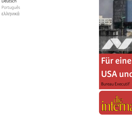
Deutsch
Português
ελληνικά
Für eine
USA und
Bureau Executif