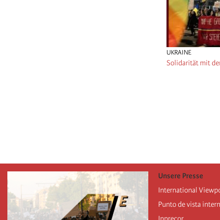
UKRAINE
Solidarität mit d
Pagination
Unsere Presse
International Viewp
Punto de vista inter
Inprecor