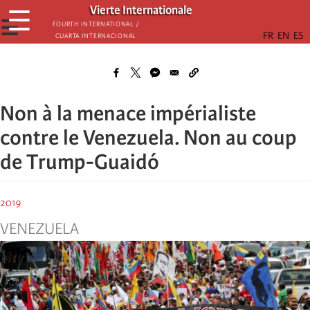
Skip
Vierte Internationale
☰
to
☰
Fourth International /
Cuarta Internacional
main
content
Non à la menace impérialiste
contre le Venezuela. Non au coup
de Trump-Guaidó
2019
VENEZUELA