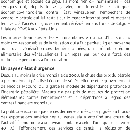
économique et sociale du pays. Ils n’ont rien d’« humanitaire » ces
cyniques qui, depuis le 24 janvier, ont intensifié les attaques
économico-financières contre l’État vénézuélien, l’empêchant de
vendre le pétrole qui lui restait sur le marché international et mettant
leur veto à l’accès du gouvernement vénézuélien aux fonds de Citgo –
filiale de PDVSA aux États-Unis.
Les interventionnistes et les « humanitaires » d’aujourd’hui sont au
moins co-responsables de la situation qui a fait perdre 8 kg en moyenne
au citoyen vénézuélien ces dernières années, qui a réduit le régime
alimentaire des Vénézuélien·es à un repas par jour ou a forcé des
millions de personnes à l’immigration.
Un pays en état d’urgence
Depuis au moins la crise mondiale de 2008, la chute des prix du pétrole
a profondément pénalisé l’économie vénézuélienne et le gouvernement
de Nicolás Maduro, qui a gardé le modèle de dépendance profonde à
l’industrie pétrolière. Maduro n’a pas pris de mesures de protection
élémentaires contre l’endettement et la dépendance à l’égard des
centres financiers mondiaux.
La politique économique de ces dernières années, conjuguée au blocus
des exportations américaines au Venezuela a entraîné une chute de
l’activité économique à un niveau similaire à celui d’une guerre (environ
40 %), l’effondrement des services de santé, la réduction de