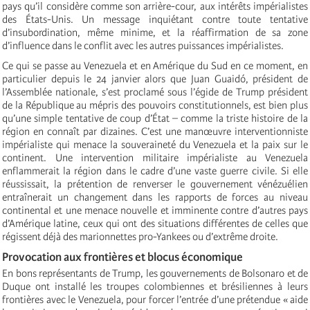
pays qu’il considère comme son arrière-cour, aux intérêts impérialistes
des États-Unis. Un message inquiétant contre toute tentative
d’insubordination, même minime, et la réaffirmation de sa zone
d’influence dans le conflit avec les autres puissances impérialistes.
Ce qui se passe au Venezuela et en Amérique du Sud en ce moment, en
particulier depuis le 24 janvier alors que Juan Guaidó, président de
l’Assemblée nationale, s’est proclamé sous l’égide de Trump président
de la République au mépris des pouvoirs constitutionnels, est bien plus
qu’une simple tentative de coup d’État – comme la triste histoire de la
région en connaît par dizaines. C’est une manœuvre interventionniste
impérialiste qui menace la souveraineté du Venezuela et la paix sur le
continent. Une intervention militaire impérialiste au Venezuela
enflammerait la région dans le cadre d’une vaste guerre civile. Si elle
réussissait, la prétention de renverser le gouvernement vénézuélien
entraînerait un changement dans les rapports de forces au niveau
continental et une menace nouvelle et imminente contre d’autres pays
d’Amérique latine, ceux qui ont des situations différentes de celles que
régissent déjà des marionnettes pro-Yankees ou d’extrême droite.
Provocation aux frontières et blocus économique
En bons représentants de Trump, les gouvernements de Bolsonaro et de
Duque ont installé les troupes colombiennes et brésiliennes à leurs
frontières avec le Venezuela, pour forcer l’entrée d’une prétendue « aide