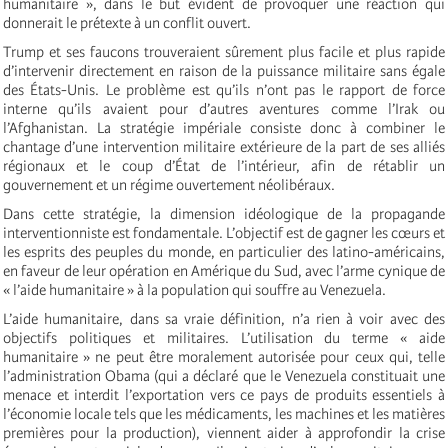
humanitaire », dans le but évident de provoquer une réaction qui
donnerait le prétexte à un conflit ouvert.
Trump et ses faucons trouveraient sûrement plus facile et plus rapide
d’intervenir directement en raison de la puissance militaire sans égale
des États-Unis. Le problème est qu’ils n’ont pas le rapport de force
interne qu’ils avaient pour d’autres aventures comme l’Irak ou
l’Afghanistan. La stratégie impériale consiste donc à combiner le
chantage d’une intervention militaire extérieure de la part de ses alliés
régionaux et le coup d’État de l’intérieur, afin de rétablir un
gouvernement et un régime ouvertement néolibéraux.
Dans cette stratégie, la dimension idéologique de la propagande
interventionniste est fondamentale. L’objectif est de gagner les cœurs et
les esprits des peuples du monde, en particulier des latino-américains,
en faveur de leur opération en Amérique du Sud, avec l’arme cynique de
« l’aide humanitaire » à la population qui souffre au Venezuela.
L’aide humanitaire, dans sa vraie définition, n’a rien à voir avec des
objectifs politiques et militaires. L’utilisation du terme « aide
humanitaire » ne peut être moralement autorisée pour ceux qui, telle
l’administration Obama (qui a déclaré que le Venezuela constituait une
menace et interdit l’exportation vers ce pays de produits essentiels à
l’économie locale tels que les médicaments, les machines et les matières
premières pour la production), viennent aider à approfondir la crise