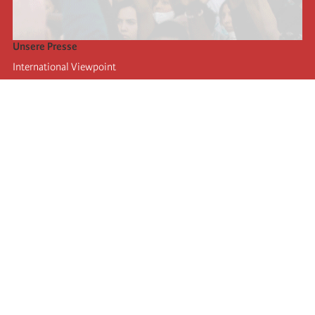
Unsere Presse
International Viewpoint
Punto de vista internacional
Inprecor
Facebook
Twitter
Die Internationale
Die letzten Kongresse der Internationale
Erklärungen des Büros der Vierten Internationale
Bildungseinrichtung IIRE
Jugend
Autors
Videos
RSS