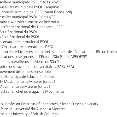
seillère municipale PSOL São Paulo/SP
onseillère municipale PSOL Campinas SP
- conseiller municipal PSOL Saint Gonçalo/RJ
onseiller municipal PSOL Pelotas/RS
taire aux droits humains de Belém/PA
Secrétariat national des finances du PSOL
écutif national du PSOL
Exécutif national du PSOL
bservatoire international PSOL
 Observatoire international PSOL
nion des éducateurs et des professionnels de l’éducation de Rio de Janeir
dicat des enseignants de l’État de São Paulo (APEOESP)
on des travailleurs du Métro de São Paulo
ation des travailleurs universitaires (FASUBRA)
ouvement de jeunesse ensemble !
 Red Emancipa de Educación Popular
- Movimiento de Mujeres Juntas !
ovimiento de Mujeres Juntas !
édacteur en chef du magazine Movimento
tz, Professor Emeritus of Economics, Simon Fraser University
fesseur, Université du Québec à Montréal
sseur, University of British Columbia.