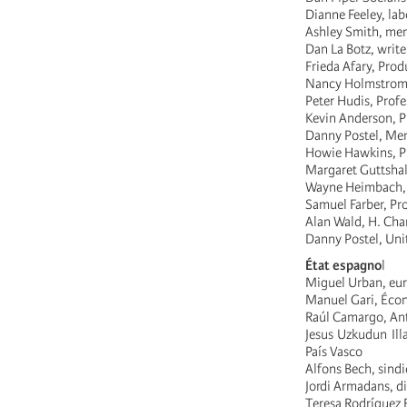
Dianne Feeley, lab
Ashley Smith, mem
Dan La Botz, write
Frieda Afary, Prod
Nancy Holmstrom, 
Peter Hudis, Prof
Kevin Anderson, Pr
Danny Postel, Mem
Howie Hawkins, Pr
Margaret Guttshal
Wayne Heimbach, 
Samuel Farber, Pro
Alan Wald, H. Cha
Danny Postel, Uni
État espagno
l
Miguel Urban, eur
Manuel Gari, Écon
Raúl Camargo, Ant
Jesus Uzkudun Ill
País Vasco
Alfons Bech, sind
Jordi Armadans, d
Teresa Rodríguez 