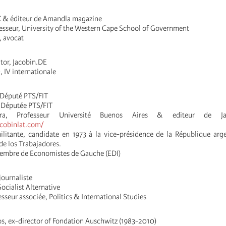
C & éditeur de Amandla magazine
fesseur, University of the Western Cape School of Government
, avocat
tor, Jacobin.DE
, IV internationale
 Député PTS/FIT
Députée PTS/FIT
ra, Professeur Université Buenos Aires & editeur de Ja
acobinlat.com/
litante, candidate en 1973 à la vice-présidence de la République arg
 de los Trabajadores.
membre de Economistes de Gauche (EDI)
journaliste
ocialist Alternative
sseur associée, Politics & International Studies
s, ex-director of Fondation Auschwitz (1983-2010)