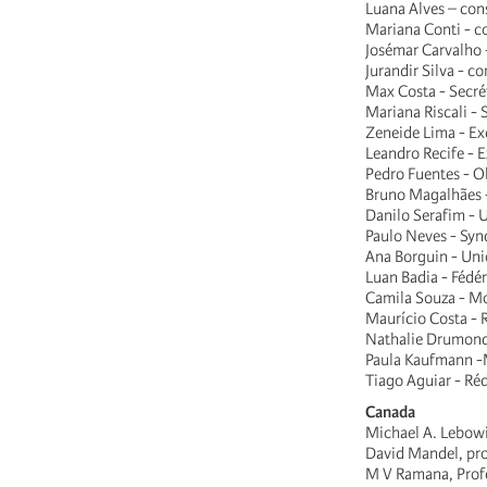
Luana Alves – con
Mariana Conti - c
Josémar Carvalho 
Jurandir Silva - c
Max Costa - Secré
Mariana Riscali - 
Zeneide Lima - Ex
Leandro Recife - 
Pedro Fuentes - O
Bruno Magalhães -
Danilo Serafim - U
Paulo Neves - Syn
Ana Borguin - Uni
Luan Badia - Fédér
Camila Souza - M
Maurício Costa -
Nathalie Drumond 
Paula Kaufmann -M
Tiago Aguiar - R
Canada
Michael A. Lebowi
David Mandel, pro
M V Ramana, Profe