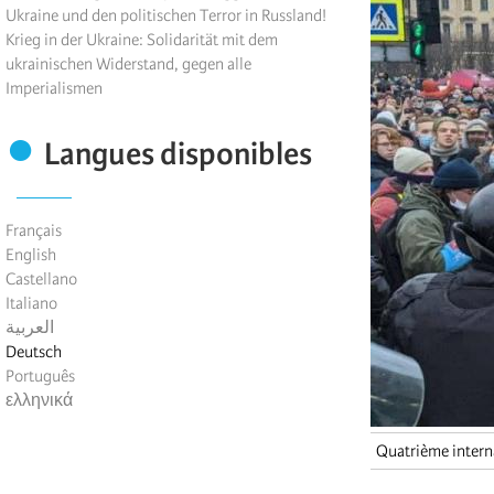
Ukraine und den politischen Terror in Russland!
Krieg in der Ukraine: Solidarität mit dem
ukrainischen Widerstand, gegen alle
Imperialismen
Langues disponibles
Français
English
Castellano
Italiano
العربية
Deutsch
Português
ελληνικά
Quatrième intern