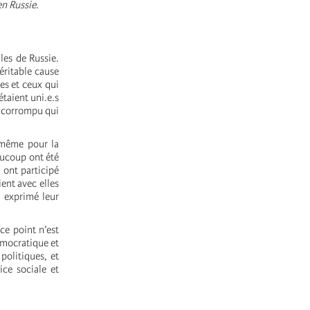
en Russie.
les de Russie.
éritable cause
les et ceux qui
taient uni.e.s
t corrompu qui
 (même pour la
aucoup ont été
i ont participé
ent avec elles
r exprimé leur
ce point n’est
émocratique et
politiques, et
ice sociale et