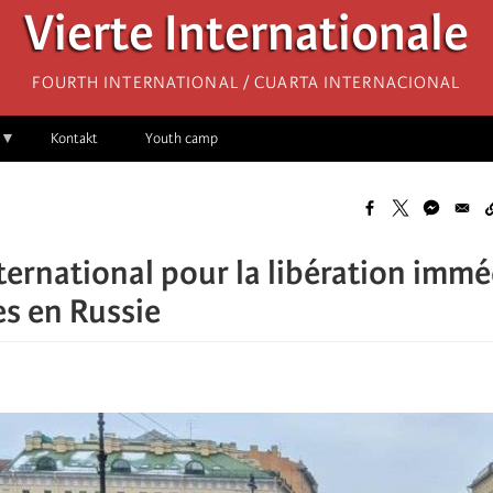
Vierte Internationale
Fourth International / Cuarta Internacional
Kontakt
Youth camp
ternational pour la libération immé
es en Russie