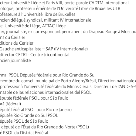
cteur Université Liège et Paris VIII, porte-parole CADTM international
ologue, professeur émérite de l’Université Libre de Bruxelles ULB
fesseure à l’Université libre de Bruxelles
ncien délégué syndical, militant IV Internationale
e, Université de Liège, ATTAC Liège
er, journaliste, ex correspondant permanent du Drapeau Rouge à Mosco
ons du Cerisier
ditions du Cerisier
auche anticapitaliste – SAP (IV Internationale)
irector CETRI - Centre tricontinental
ncien journaliste
na, PSOL Députée fédérale pour Rio Grande do Sul
membre du conseil municipal de Porto Alegre/Brésil, Direction nationale
professeur à l’université fédérale du Minas Gerais. Directeur de l’ANDES
onsable de las relaciones internacionales del PSOL
éputée fédérale PSOL pour São Paulo
rá (fédéral)
éputé fédéral PSOL pour Rio de Janeiro
éputée Rio Grande do Sul PSOL
députée PSOL de São Paulo
 député de l’État du Rio Grande do Norte (PSOL)
té PSOL du District Fédéral