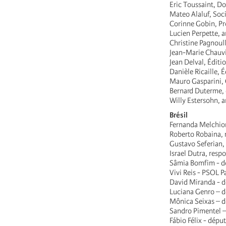
Eric Toussaint, Do
Mateo Alaluf, Soci
Corinne Gobin, Pro
Lucien Perpette, a
Christine Pagnoull
Jean-Marie Chauvi
Jean Delval, Éditi
Danièle Ricaille, É
Mauro Gasparini, G
Bernard Duterme, d
Willy Estersohn, a
Brésil
Fernanda Melchion
Roberto Robaina, 
Gustavo Seferian, 
Israel Dutra, resp
Sâmia Bomfim - d
Vivi Reis - PSOL Pa
David Miranda - d
Luciana Genro – d
Mônica Seixas – 
Sandro Pimentel –
Fábio Félix - dépu