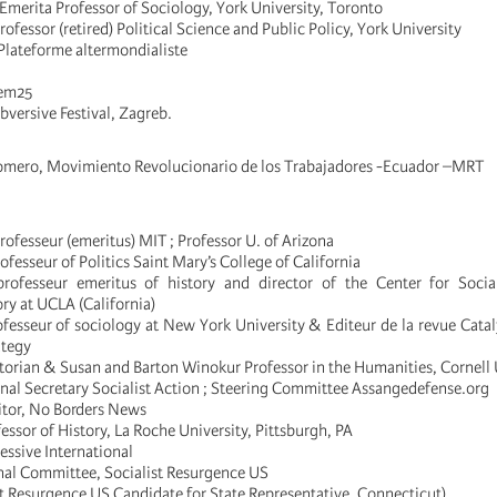
Emerita Professor of Sociology, York University, Toronto
fessor (retired) Political Science and Public Policy, York University
lateforme altermondialiste
iem25
ubversive Festival, Zagreb.
omero, Movimiento Revolucionario de los Trabajadores -Ecuador –MRT
fesseur (emeritus) MIT ; Professor U. of Arizona
fesseur of Politics Saint Mary’s College of California
professeur emeritus of history and director of the Center for Soci
ry at UCLA (California)
fesseur of sociology at New York University & Editeur de la revue Cataly
ategy
storian & Susan and Barton Winokur Professor in the Humanities, Cornell 
onal Secretary Socialist Action ; Steering Committee Assangedefense.org
itor, No Borders News
fessor of History, La Roche University, Pittsburgh, PA
essive International
onal Committee, Socialist Resurgence US
st Resurgence US Candidate for State Representative, Connecticut)