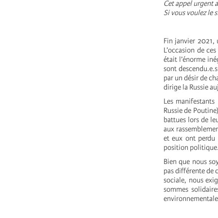
Cet appel urgent a
Si vous voulez le 
Fin janvier 2021, 
L’occasion de ces 
était l’énorme iné
sont descendu.e.s 
par un désir de ch
dirige la Russie au
Les manifestants 
Russie de Poutine)
battues lors de le
aux rassemblements
et eux ont perdu 
position politique
Bien que nous soy
pas différente de 
sociale, nous exig
sommes solidaires
environnementale 