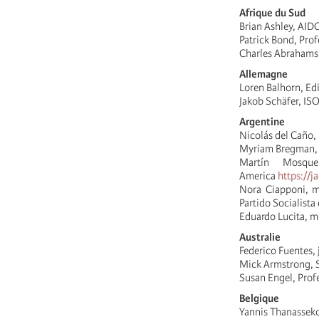
Afrique du Sud
Brian Ashley, AID
Patrick Bond, Pro
Charles Abrahams
Allemagne
Loren Balhorn, Edi
Jakob Schäfer, ISO
Argentine
Nicolás del Caño,
Myriam Bregman, 
Martín Mosque
America
https://j
Nora Ciapponi, mi
Partido Socialista
Eduardo Lucita, 
Australie
Federico Fuentes, 
Mick Armstrong, S
Susan Engel, Profe
Belgique
Yannis Thanasseko