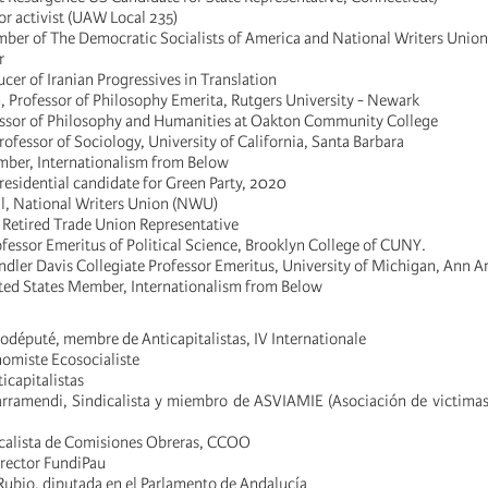
or activist (UAW Local 235)
ber of The Democratic Socialists of America and National Writers Union
r
ucer of Iranian Progressives in Translation
Professor of Philosophy Emerita, Rutgers University - Newark
essor of Philosophy and Humanities at Oakton Community College
ofessor of Sociology, University of California, Santa Barbara
ber, Internationalism from Below
esidential candidate for Green Party, 2020
l, National Writers Union (NWU)
Retired Trade Union Representative
fessor Emeritus of Political Science, Brooklyn College of CUNY.
ndler Davis Collegiate Professor Emeritus, University of Michigan, Ann A
ted States Member, Internationalism from Below
odéputé, membre de Anticapitalistas, IV Internationale
omiste Ecosocialiste
icapitalistas
arramendi, Sindicalista y miembro de ASVIAMIE (Asociación de victima
icalista de Comisiones Obreras, CCOO
irector FundiPau
Rubio, diputada en el Parlamento de Andalucía