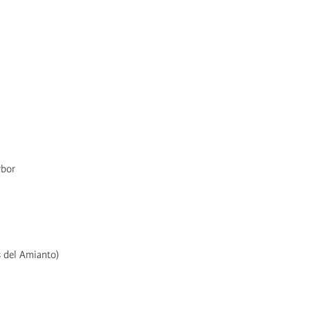
rbor
s del Amianto)