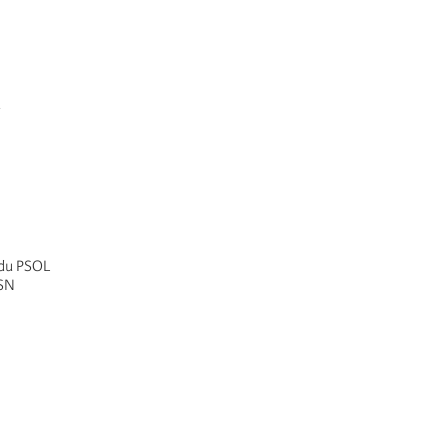
u
 du PSOL
-SN