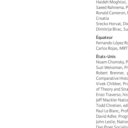
Haideh Moghissi, 
Saeed Rahnema, Pro
Ronald Cameron, P
Croatia
Srecko Horvat, D
Dimitrije Birac, S
Équateur
Fernando López R
Carlos Rojas, MRT
États-Unis
Noam Chomsky, Pro
Suzi Weissman, Pro
Robert Brenner, 
Comparative Histo
Vivek Chibber, Pro
of Theory and Str
Enzo Traverso, hi
Jeff Mackler Nati
Todd Chretien, ed
Paul Le Blanc, Pro
David Adler, Progr
John Leslie, Nati
Dan Piper Sociali