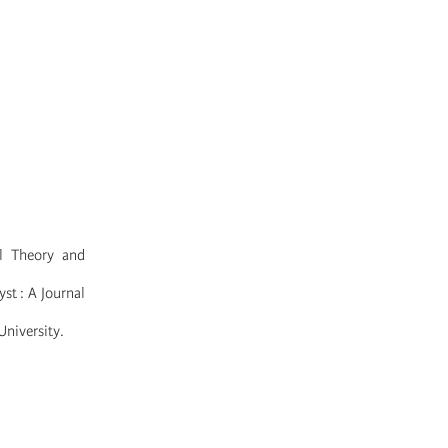
al Theory and
st : A Journal
University.